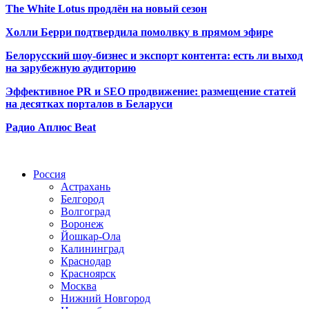
The White Lotus продлён на новый сезон
Холли Берри подтвердила помолвк
у в прямом эфире
Белорусский шоу-бизнес и экспорт контента: есть ли выход
на зарубежную аудиторию
Эффективное PR и SEO продвижение:
размещение статей
на десятках порталов в Беларуси
Радио Аплюс Beat
Радио по странам
Россия
Астрахань
Белгород
Волгоград
Воронеж
Йошкар-Ола
Калининград
Краснодар
Красноярск
Москва
Нижний Новгород