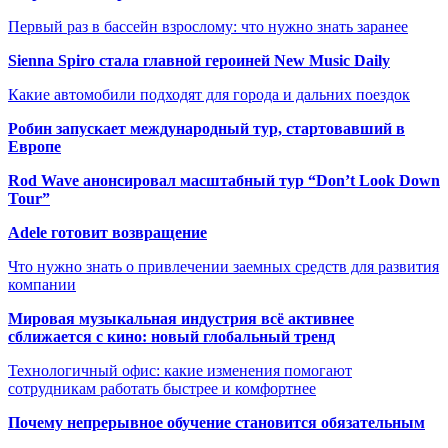
Первый раз в бассейн взрослому: что нужно знать заранее
Sienna Spiro стала главной героиней New Music Daily
Какие автомобили подходят для города и дальних поездок
Робин запускает международный тур, стартовавший в
Европе
Rod Wave анонсировал масштабный тур “Don’t Look Down
Tour”
Adele готовит возвращение
Что нужно знать о привлечении заемных средств для развития
компании
Мировая музыкальная индустрия всё активнее
сближается с кино: новый глобальный тренд
Технологичный офис: какие изменения помогают
сотрудникам работать быстрее и комфортнее
Почему непрерывное обучение становится обязательным