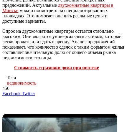
предложений. Актуальные
двухкомнатные квартиры в
Минске
можно посмотреть на специализированных
площадках. Это помогает оценить реальные цены и
доступные варианты.
Спрос на двухкомнатные квартиры остается стабильно
высоким. Они являются универсальным активом, который
легко продать или сдать в аренду. Анализ предложений
показывает, что количество сделок с таким форматом жилья
составляет значительную долю от общего объема рынка
недвижимости столицы.
Стоимость страховки дома при ипотеке
Теги
недвижимость
456
LinkedIn
Tumblr
Reddit
Вконтакте
Одноклассники
Skype
Messenger
Messenger
WhatsApp
Telegram
Viber
Line
Поделиться
Печатать
Facebook
Twitter
через
электронную
Похожие радио
почту