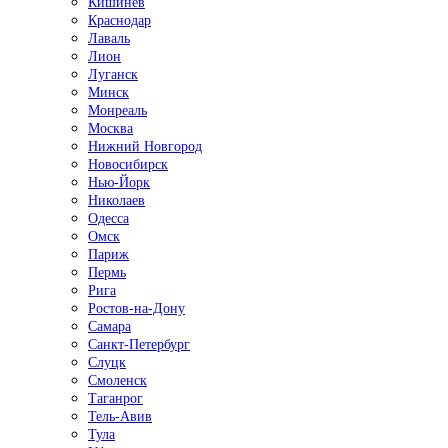
Кишинёв
Краснодар
Лаваль
Лион
Луганск
Минск
Монреаль
Москва
Нижний Новгород
Новосибирск
Нью-Йорк
Николаев
Одесса
Омск
Париж
Пермь
Рига
Ростов-на-Дону
Самара
Санкт-Петербург
Слуцк
Смоленск
Таганрог
Тель-Авив
Тула