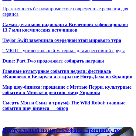
Практичность без компромиссов: современные решения для
сервиса
Самая детальная радиокарта Вселенной: зафиксировано
13,7 млн космических источников
Taylor Swift завершила очередной этап мирового тура
ТМКЩ – универсальный материал для агрессивной среды
Dune: Part Two продолжает собирать награды
Главные культурные события недели: фестиваль
«Киновек» в Беларуси и открытие Нотр-Дама во Франции
Мир шоу-бизнеса: прощание с Мэттью Перри, культурные
события в Минске и рейтинг звезд Украины
Смерть Мэгги Смит и триумф The Wild Robot: главные
события шоу-бизнеса — обзор
Популярные радиостанции
Виртуальный
Виртуальный номер телефона: причины, по
номер