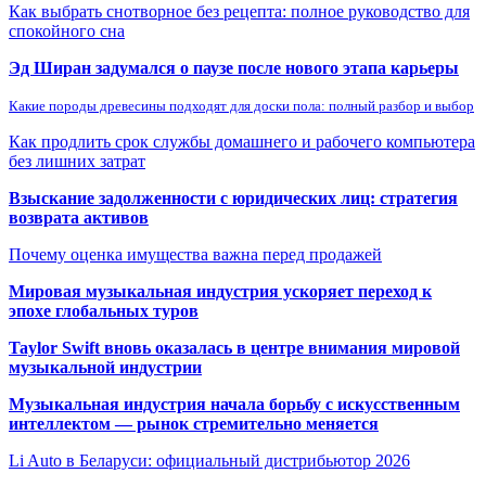
Как выбрать снотворное без рецепта: полное руководство для
спокойного сна
Эд Ширан задумался о паузе после нового этапа карьеры
Какие породы древесины подходят для доски пола: полный разбор и выбор
Как продлить срок службы домашнего и рабочего компьютера
без лишних затрат
Взыскание задолженности с юридических лиц: стратегия
возврата активов
Почему оценка имущества важна перед продажей
Мировая музыкальная индустрия ускоряет переход к
эпохе глобальных туров
Taylor Swift вновь оказалась в центре внимания мировой
музыкальной индустрии
Музыкальная индустрия начала борьбу с искусственным
интеллектом — рынок стремительно меняется
Li Auto в Беларуси: официальный дистрибьютор 2026