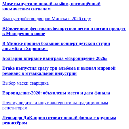
Muse выпустили новый альбом, посвящённый
космическим сигналам
Благоустройство дворов Минска в 2026 году
Юбилейный фестиваль беларуской песни и поэзии пройдет
в Молодечно в июне
В Минске прошёл большой концерт детской студии
ансамбля «Хорошки»
Болгария впервые выиграла «Евровидение-2026»
Drake выпустил сразу три альбома и вызвал мировой
резонанс в музыкальной индустрии
Выбор маски сварщика
Евровидение-2026: объявлены место и дата финала
Почему родители ищут альтернативы традиционным
репетиторам
Леонардо ДиКаприо готовит новый фильм с крупным
режиссёром