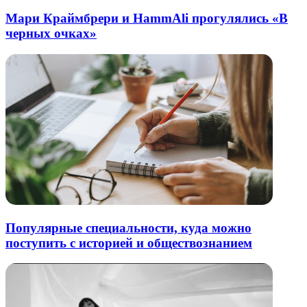
Мари Краймбрери и HammAli прогулялись «В
черных очках»
Популярные специальности, куда можно
поступить с историей и обществознанием