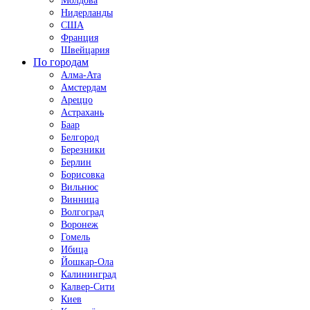
Молдова
Нидерланды
США
Франция
Швейцария
По городам
Алма-Ата
Амстердам
Ареццо
Астрахань
Баар
Белгород
Березники
Берлин
Борисовка
Вильнюс
Винница
Волгоград
Воронеж
Гомель
Ибица
Йошкар-Ола
Калининград
Калвер-Сити
Киев