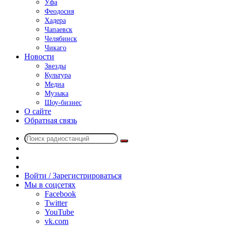
Уфа
Феодосия
Хадера
Чапаевск
Челябинск
Чикаго
Новости
Звезды
Культура
Медиа
Музыка
Шоу-бизнес
О сайте
Обратная связь
Поиск
Switch
радиостанций
skin
Sidebar
Случайное
радио
Войти / Зарегистрироваться
Мы в соцсетях
Facebook
Twitter
YouTube
vk.com