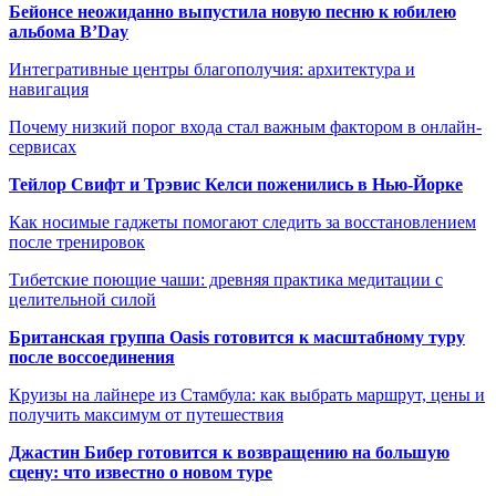
Бейонсе неожиданно выпустила новую песню к юбилею
альбома B’Day
Интегративные центры благополучия: архитектура и
навигация
Почему низкий порог входа стал важным фактором в онлайн-
сервисах
Тейлор Свифт и Трэвис Келси поженились в Нью-Йорке
Как носимые гаджеты помогают следить за восстановлением
после тренировок
Тибетские поющие чаши: древняя практика медитации с
целительной силой
Британская группа Oasis готовится к масштабному туру
после воссоединения
Круизы на лайнере из Стамбула: как выбрать маршрут, цены и
получить максимум от путешествия
Джастин Бибер готовится к возвращению на большую
сцену: что известно о новом туре