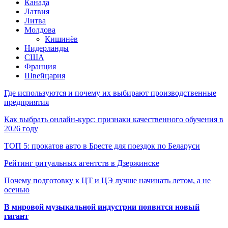
Канада
Латвия
Литва
Молдова
Кишинёв
Нидерланды
США
Франция
Швейцария
Где используются и почему их выбирают производственные
предприятия
Как выбрать онлайн-курс: признаки качественного обучения в
2026 году
ТОП 5: прокатов авто в Бресте для поездок по Беларуси
Рейтинг ритуальных агентств в Дзержинске
Почему подготовку к ЦТ и ЦЭ лучше начинать летом, а не
осенью
В мировой музыкальной индустрии появится новый
гигант