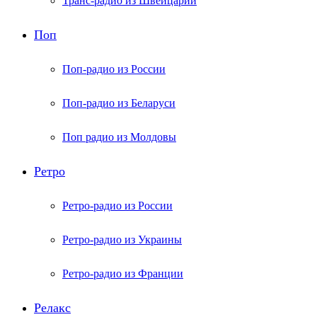
Транс-радио из Швейцарии
Поп
Поп-радио из России
Поп-радио из Беларуси
Поп радио из Молдовы
Ретро
Ретро-радио из России
Ретро-радио из Украины
Ретро-радио из Франции
Релакс