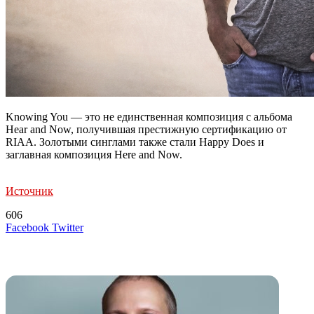
Knowing You — это не единственная композиция с альбома
Hear and Now, получившая престижную сертификацию от
RIAA. Золотыми синглами также стали Happy Does и
заглавная композиция Here and Now.
Источник
606
LinkedIn
Tumblr
Reddit
Вконтакте
Одноклассники
Skype
Messenger
Messenger
WhatsApp
Telegram
Viber
Line
Поделиться
Печатать
Facebook
Twitter
через
электронную
Похожие радио
почту