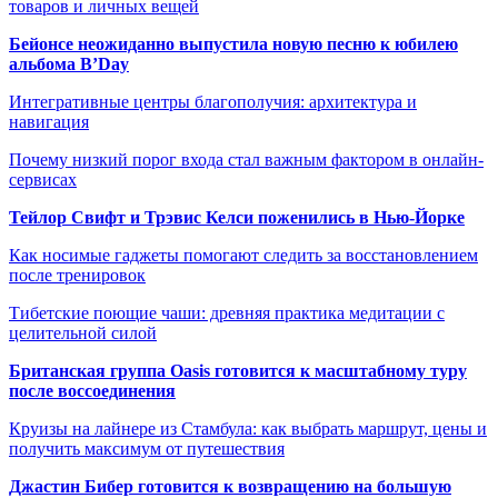
товаров и личных вещей
Бейонсе неожиданно выпустила новую песню к юбилею
альбома B’Day
Интегративные центры благополучия: архитектура и
навигация
Почему низкий порог входа стал важным фактором в онлайн-
сервисах
Тейлор Свифт и Трэвис Келси поженились в Нью-Йорке
Как носимые гаджеты помогают следить за восстановлением
после тренировок
Тибетские поющие чаши: древняя практика медитации с
целительной силой
Британская группа Oasis готовится к масштабному туру
после воссоединения
Круизы на лайнере из Стамбула: как выбрать маршрут, цены и
получить максимум от путешествия
Джастин Бибер готовится к возвращению на большую