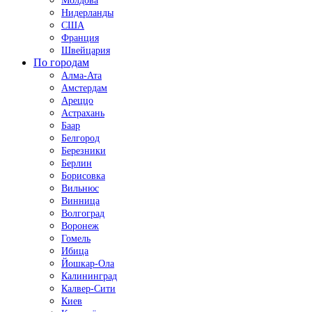
Молдова
Нидерланды
США
Франция
Швейцария
По городам
Алма-Ата
Амстердам
Ареццо
Астрахань
Баар
Белгород
Березники
Берлин
Борисовка
Вильнюс
Винница
Волгоград
Воронеж
Гомель
Ибица
Йошкар-Ола
Калининград
Калвер-Сити
Киев