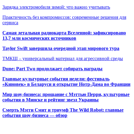
Зарядка электромобиля зимой: что важно учитывать
Практичность без компромиссов: современные решения для
сервиса
Самая детальная радиокарта Вселенной: зафиксировано
13,7 млн космических источников
Taylor Swift завершила очередной этап мирового тура
ТМКЩ – универсальный материал для агрессивной среды
Dune: Part Two продолжает собирать награды
Главные культурные события недели: фестиваль
«Киновек» в Беларуси и открытие Нотр-Дама во Франции
Мир шоу-бизнеса: прощание с Мэттью Перри, культурные
события в Минске и рейтинг звезд Украины
Смерть Мэгги Смит и триумф The Wild Robot: главные
события шоу-бизнеса — обзор
Популярные радиостанции