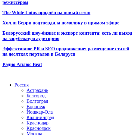
режиссёром
The White Lotus продлён на новый сезон
Холли Берри подтвердила помолвк
у в прямом эфире
Белорусский шоу-бизнес и экспорт контента: есть ли выход
на зарубежную аудиторию
Эффективное PR и SEO продвижение:
размещение статей
на десятках порталов в Беларуси
Радио Аплюс Beat
Радио по странам
Россия
Астрахань
Белгород
Волгоград
Воронеж
Йошкар-Ола
Калининград
Краснодар
Красноярск
Москва