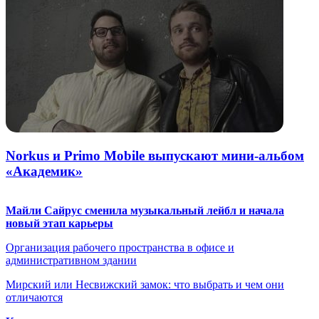
Norkus и Primo Mobile выпускают мини-альбом
«Академик»
Майли Сайрус сменила музыкальный лейбл и начала
новый этап карьеры
Организация рабочего пространства в офисе и
административном здании
Мирский или Несвижский замок: что выбрать и чем они
отличаются