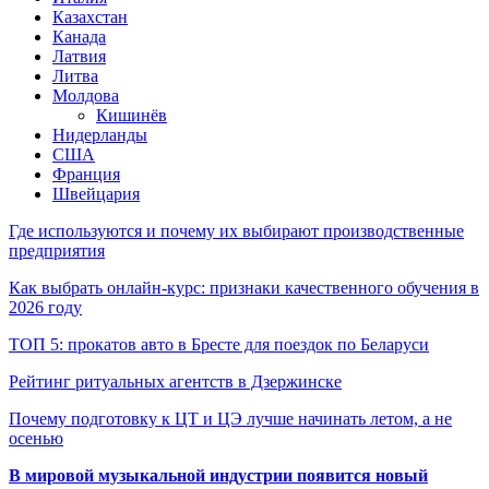
Казахстан
Канада
Латвия
Литва
Молдова
Кишинёв
Нидерланды
США
Франция
Швейцария
Где используются и почему их выбирают производственные
предприятия
Как выбрать онлайн-курс: признаки качественного обучения в
2026 году
ТОП 5: прокатов авто в Бресте для поездок по Беларуси
Рейтинг ритуальных агентств в Дзержинске
Почему подготовку к ЦТ и ЦЭ лучше начинать летом, а не
осенью
В мировой музыкальной индустрии появится новый