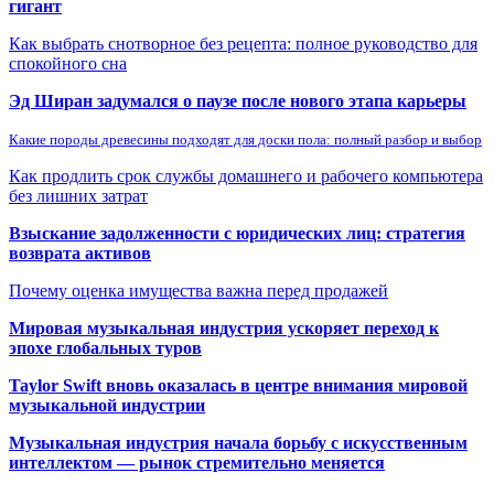
гигант
Как выбрать снотворное без рецепта: полное руководство для
спокойного сна
Эд Ширан задумался о паузе после нового этапа карьеры
Какие породы древесины подходят для доски пола: полный разбор и выбор
Как продлить срок службы домашнего и рабочего компьютера
без лишних затрат
Взыскание задолженности с юридических лиц: стратегия
возврата активов
Почему оценка имущества важна перед продажей
Мировая музыкальная индустрия ускоряет переход к
эпохе глобальных туров
Taylor Swift вновь оказалась в центре внимания мировой
музыкальной индустрии
Музыкальная индустрия начала борьбу с искусственным
интеллектом — рынок стремительно меняется