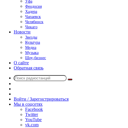
Уфа
Феодосия
Хадера
Чапаевск
Челябинск
Чикаго
Новости
Звезды
Культура
Медиа
Музыка
Шоу-бизнес
О сайте
Обратная связь
Поиск
Switch
радиостанций
skin
Sidebar
Случайное
радио
Войти / Зарегистрироваться
Мы в соцсетях
Facebook
Twitter
YouTube
vk.com