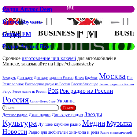
Аплюс
Елтона
Рок
Джона
Радио
Радио Аплюс Deep
та
Аплюс
Брітні
Deep
Время
Время Звучать
Спірс
Звучать
Бизнес
Бизнес FM
FM
Радио
Радио Аплюс Beat
Аплюс
Beat
Срочное
изготовление чип ключей
для автомобилей в
Минске, заказывайте на https://chasmaster.by
Москва
Киев
Дип-хаус
Дип-хаус радио из России
Клубное
Поп
Беларусь
Разговорное
Расслабляющее
Разговорное радио из России
Релакс радио из России
Рок
Рок радио из России
Ретро
Ретро-радио из России
Россия
Украина
Санкт-Петербург
Найти:
Звезды
Дип-хаус радио
Джаз радио
Детское радио
Культура
Медиа
Музыка
Лучшее клубное радио
Новости
Радио для любителей хип-хопа и рэпа
Радио с классической