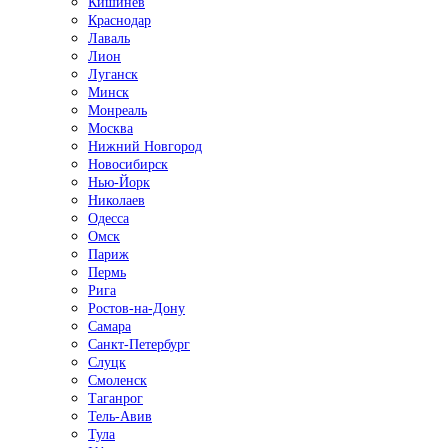
Кишинёв
Краснодар
Лаваль
Лион
Луганск
Минск
Монреаль
Москва
Нижний Новгород
Новосибирск
Нью-Йорк
Николаев
Одесса
Омск
Париж
Пермь
Рига
Ростов-на-Дону
Самара
Санкт-Петербург
Слуцк
Смоленск
Таганрог
Тель-Авив
Тула