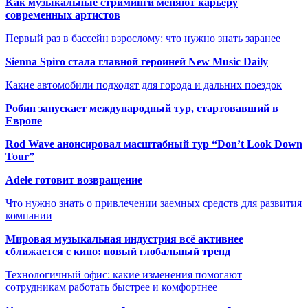
Как музыкальные стриминги меняют карьеру
современных артистов
Первый раз в бассейн взрослому: что нужно знать заранее
Sienna Spiro стала главной героиней New Music Daily
Какие автомобили подходят для города и дальних поездок
Робин запускает международный тур, стартовавший в
Европе
Rod Wave анонсировал масштабный тур “Don’t Look Down
Tour”
Adele готовит возвращение
Что нужно знать о привлечении заемных средств для развития
компании
Мировая музыкальная индустрия всё активнее
сближается с кино: новый глобальный тренд
Технологичный офис: какие изменения помогают
сотрудникам работать быстрее и комфортнее