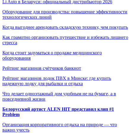
Li Auto в Беларуси: официальный дистрибьютор 2026
Оборудование для производства: повышение эффективности
технологических линий
Когда выгоднее арендовать складскую технику, чем покупать
Как грамотно организовать путешествие и избежать лишнего
стресса
Когда стоит задуматься о продаже медицинского
оборудования
Рейтинг магазинов счётчиков банкнот
Рейтинг магазинов лодок ПВХ в Минске: где купить
надежную лодку для рыбалки и отдыха
Что делает одноэтажный дом удобным не на бумаге, а в
повседневной жизни
Белорусский артист ALEN HIT представил клип #1
Problem
Организация корпоративного отдыха на природе — что
важно учесть