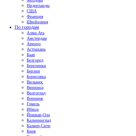
Молдова
Нидерланды
США
Франция
Швейцария
По городам
Алма-Ата
Амстердам
Ареццо
Астрахань
Баар
Белгород
Березники
Берлин
Борисовка
Вильнюс
Винница
Волгоград
Воронеж
Гомель
Ибица
Йошкар-Ола
Калининград
Калвер-Сити
Киев