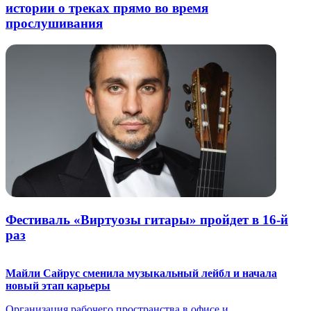
истории о треках прямо во время
прослушивания
Фестиваль «Виртуозы гитары» пройдет в 16-й
раз
Майли Сайрус сменила музыкальный лейбл и начала
новый этап карьеры
Организация рабочего пространства в офисе и