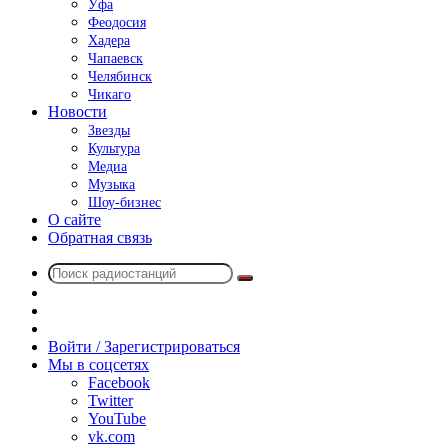
Уфа
Феодосия
Хадера
Чапаевск
Челябинск
Чикаго
Новости
Звезды
Культура
Медиа
Музыка
Шоу-бизнес
О сайте
Обратная связь
Поиск
Switch
радиостанций
skin
Sidebar
Случайное
радио
Войти / Зарегистрироваться
Мы в соцсетях
Facebook
Twitter
YouTube
vk.com