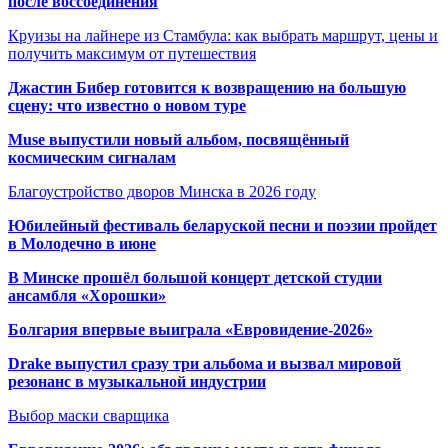
после воссоединения
Круизы на лайнере из Стамбула: как выбрать маршрут, цены и
получить максимум от путешествия
Джастин Бибер готовится к возвращению на большую
сцену: что известно о новом туре
Muse выпустили новый альбом, посвящённый
космическим сигналам
Благоустройство дворов Минска в 2026 году
Юбилейный фестиваль беларуской песни и поэзии пройдет
в Молодечно в июне
В Минске прошёл большой концерт детской студии
ансамбля «Хорошки»
Болгария впервые выиграла «Евровидение-2026»
Drake выпустил сразу три альбома и вызвал мировой
резонанс в музыкальной индустрии
Выбор маски сварщика