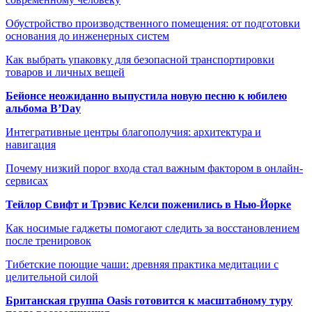
Обустройство производственного помещения: от подготовки
основания до инженерных систем
Как выбрать упаковку для безопасной транспортировки
товаров и личных вещей
Бейонсе неожиданно выпустила новую песню к юбилею
альбома B’Day
Интегративные центры благополучия: архитектура и
навигация
Почему низкий порог входа стал важным фактором в онлайн-
сервисах
Тейлор Свифт и Трэвис Келси поженились в Нью-Йорке
Как носимые гаджеты помогают следить за восстановлением
после тренировок
Тибетские поющие чаши: древняя практика медитации с
целительной силой
Британская группа Oasis готовится к масштабному туру