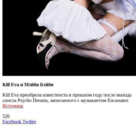
Kill Eva и Мэйби Бэйби
Kill Eva приобрела известность в прошлом году после выхода
сингла Psycho Dreams, записанного с музыкантом Encassator.
Источник
526
LinkedIn
Tumblr
Reddit
Вконтакте
Одноклассники
Skype
Messenger
Messenger
WhatsApp
Telegram
Viber
Line
Поделиться
Печатать
Facebook
Twitter
через
электронную
Похожие радио