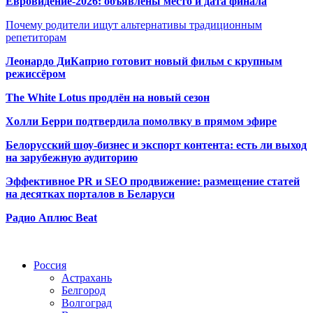
Евровидение-2026: объявлены место и дата финала
Почему родители ищут альтернативы традиционным
репетиторам
Леонардо ДиКаприо готовит новый фильм с крупным
режиссёром
The White Lotus продлён на новый сезон
Холли Берри подтвердила помолвк
у в прямом эфире
Белорусский шоу-бизнес и экспорт контента: есть ли выход
на зарубежную аудиторию
Эффективное PR и SEO продвижение:
размещение статей
на десятках порталов в Беларуси
Радио Аплюс Beat
Радио по странам
Россия
Астрахань
Белгород
Волгоград