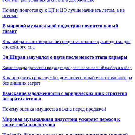
Почему подготовку к ЦТ и ЦЭ лучше начинать летом, а не
осенью
В мировой музыкальной индустрии появится новый
гигант
Как выбрать снотворное без рецепта: полное руководство для
спокойного сна
Эд Ширан задумался о паузе после нового этапа карьеры
Какие породы древесины подходят для доски пола: полный разбор и выбор
Как продлить срок службы домашнего и рабочего компьютера
без лишних затрат
Взыскание задолженности с юридических лиц: стратегия
возврата активов
Почему оценка имущества важна перед продажей
Мировая музыкальная индустрия ускоряет переход к
эпохе глобальных туров
Taylor Swift вновь оказалась в центре внимания мировой