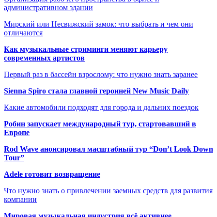
административном здании
Мирский или Несвижский замок: что выбрать и чем они
отличаются
Как музыкальные стриминги меняют карьеру
современных артистов
Первый раз в бассейн взрослому: что нужно знать заранее
Sienna Spiro стала главной героиней New Music Daily
Какие автомобили подходят для города и дальних поездок
Робин запускает международный тур, стартовавший в
Европе
Rod Wave анонсировал масштабный тур “Don’t Look Down
Tour”
Adele готовит возвращение
Что нужно знать о привлечении заемных средств для развития
компании
Мировая музыкальная индустрия всё активнее