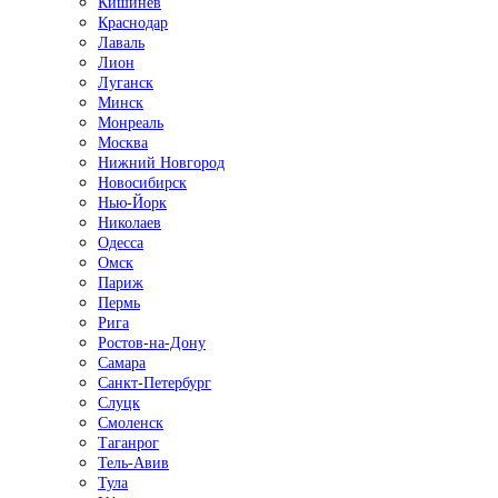
Кишинёв
Краснодар
Лаваль
Лион
Луганск
Минск
Монреаль
Москва
Нижний Новгород
Новосибирск
Нью-Йорк
Николаев
Одесса
Омск
Париж
Пермь
Рига
Ростов-на-Дону
Самара
Санкт-Петербург
Слуцк
Смоленск
Таганрог
Тель-Авив
Тула