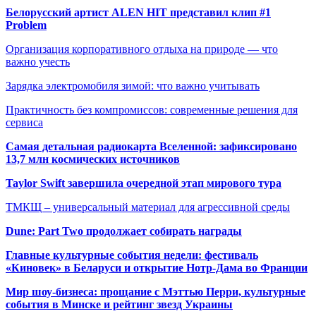
Белорусский артист ALEN HIT представил клип #1
Problem
Организация корпоративного отдыха на природе — что
важно учесть
Зарядка электромобиля зимой: что важно учитывать
Практичность без компромиссов: современные решения для
сервиса
Самая детальная радиокарта Вселенной: зафиксировано
13,7 млн космических источников
Taylor Swift завершила очередной этап мирового тура
ТМКЩ – универсальный материал для агрессивной среды
Dune: Part Two продолжает собирать награды
Главные культурные события недели: фестиваль
«Киновек» в Беларуси и открытие Нотр-Дама во Франции
Мир шоу-бизнеса: прощание с Мэттью Перри, культурные
события в Минске и рейтинг звезд Украины