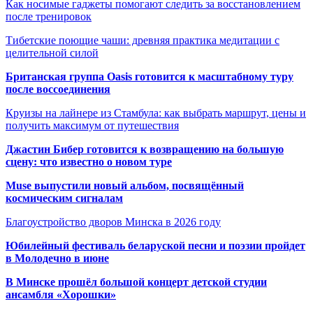
Как носимые гаджеты помогают следить за восстановлением
после тренировок
Тибетские поющие чаши: древняя практика медитации с
целительной силой
Британская группа Oasis готовится к масштабному туру
после воссоединения
Круизы на лайнере из Стамбула: как выбрать маршрут, цены и
получить максимум от путешествия
Джастин Бибер готовится к возвращению на большую
сцену: что известно о новом туре
Muse выпустили новый альбом, посвящённый
космическим сигналам
Благоустройство дворов Минска в 2026 году
Юбилейный фестиваль беларуской песни и поэзии пройдет
в Молодечно в июне
В Минске прошёл большой концерт детской студии
ансамбля «Хорошки»