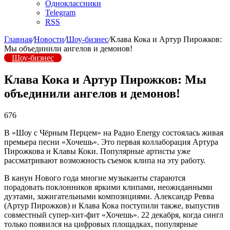
Одноклассники
Telegram
RSS
Главная
/
Новости
/
Шоу-бизнес
/
Клава Кока и Артур Пирожков:
Мы объединили ангелов и демонов!
Шоу-бизнес
Клава Кока и Артур Пирожков: Мы
объединили ангелов и демонов!
676
В «Шоу с Чёрным Перцем» на Радио Energy состоялась живая
премьера песни «Хочешь». Это первая коллаборация Артура
Пирожкова и Клавы Коки. Популярные артисты уже
рассматривают возможность съемок клипа на эту работу.
В канун Нового года многие музыканты стараются
порадовать поклонников яркими клипами, неожиданными
дуэтами, зажигательными композициями. Александр Ревва
(Артур Пирожков) и Клава Кока поступили также, выпустив
совместный супер-хит-фит «Хочешь». 22 декабря, когда сингл
только появился на цифровых площадках, популярные