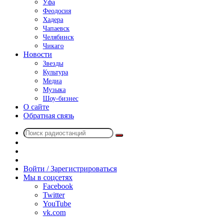
Уфа
Феодосия
Хадера
Чапаевск
Челябинск
Чикаго
Новости
Звезды
Культура
Медиа
Музыка
Шоу-бизнес
О сайте
Обратная связь
Поиск
Switch
радиостанций
skin
Sidebar
Случайное
радио
Войти / Зарегистрироваться
Мы в соцсетях
Facebook
Twitter
YouTube
vk.com