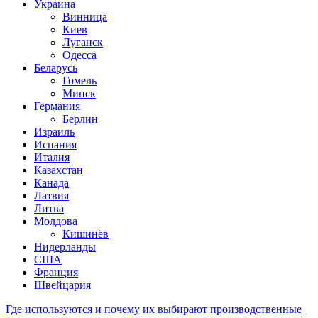
Украина
Винница
Киев
Луганск
Одесса
Беларусь
Гомель
Минск
Германия
Берлин
Израиль
Испания
Италия
Казахстан
Канада
Латвия
Литва
Молдова
Кишинёв
Нидерланды
США
Франция
Швейцария
Где используются и почему их выбирают производственные