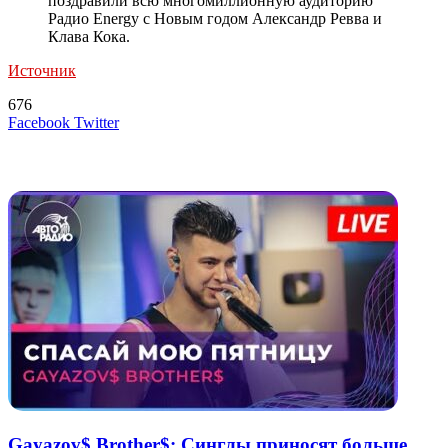
поздравили всю многомиллионную аудиторию
Радио Energy с Новым годом Александр Ревва и
Клава Кока.
Источник
676
LinkedIn
Tumblr
Reddit
Вконтакте
Одноклассники
Skype
Messenger
Messenger
WhatsApp
Telegram
Viber
Line
Поделиться
Печатать
Facebook
Twitter
через
электронную
Похожие радио
почту
Gayazov$ Brother$: Синглы приносят больше