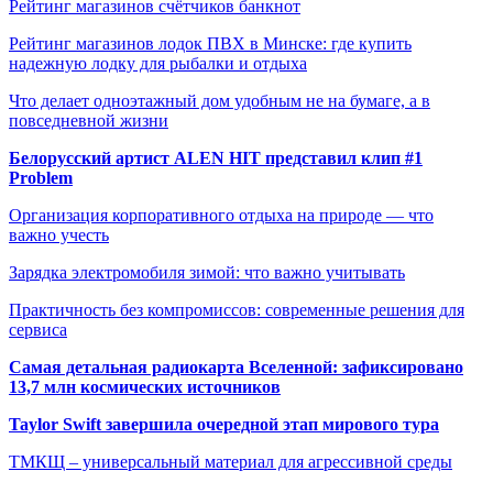
Рейтинг магазинов счётчиков банкнот
Рейтинг магазинов лодок ПВХ в Минске: где купить
надежную лодку для рыбалки и отдыха
Что делает одноэтажный дом удобным не на бумаге, а в
повседневной жизни
Белорусский артист ALEN HIT представил клип #1
Problem
Организация корпоративного отдыха на природе — что
важно учесть
Зарядка электромобиля зимой: что важно учитывать
Практичность без компромиссов: современные решения для
сервиса
Самая детальная радиокарта Вселенной: зафиксировано
13,7 млн космических источников
Taylor Swift завершила очередной этап мирового тура
ТМКЩ – универсальный материал для агрессивной среды