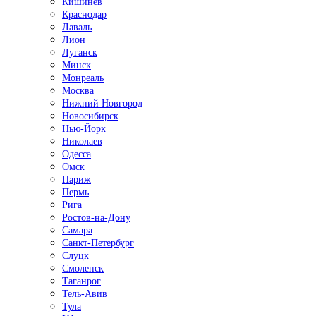
Кишинёв
Краснодар
Лаваль
Лион
Луганск
Минск
Монреаль
Москва
Нижний Новгород
Новосибирск
Нью-Йорк
Николаев
Одесса
Омск
Париж
Пермь
Рига
Ростов-на-Дону
Самара
Санкт-Петербург
Слуцк
Смоленск
Таганрог
Тель-Авив
Тула