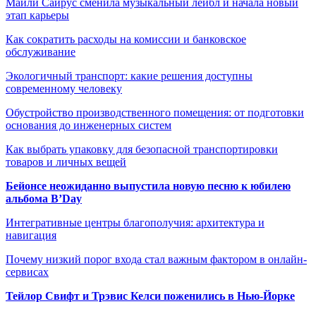
Майли Сайрус сменила музыкальный лейбл и начала новый
этап карьеры
Как сократить расходы на комиссии и банковское
обслуживание
Экологичный транспорт: какие решения доступны
современному человеку
Обустройство производственного помещения: от подготовки
основания до инженерных систем
Как выбрать упаковку для безопасной транспортировки
товаров и личных вещей
Бейонсе неожиданно выпустила новую песню к юбилею
альбома B’Day
Интегративные центры благополучия: архитектура и
навигация
Почему низкий порог входа стал важным фактором в онлайн-
сервисах
Тейлор Свифт и Трэвис Келси поженились в Нью-Йорке