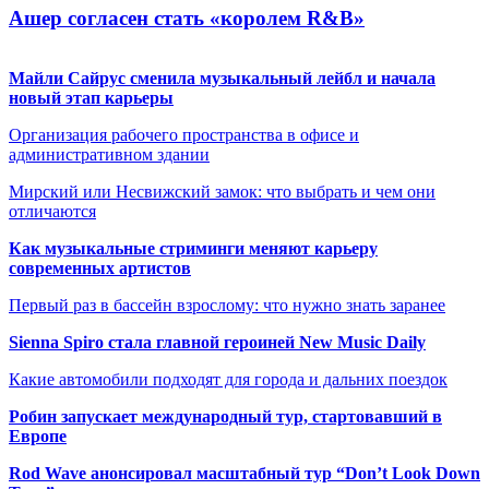
Ашер согласен стать «королем R&B»
Майли Сайрус сменила музыкальный лейбл и начала
новый этап карьеры
Организация рабочего пространства в офисе и
административном здании
Мирский или Несвижский замок: что выбрать и чем они
отличаются
Как музыкальные стриминги меняют карьеру
современных артистов
Первый раз в бассейн взрослому: что нужно знать заранее
Sienna Spiro стала главной героиней New Music Daily
Какие автомобили подходят для города и дальних поездок
Робин запускает международный тур, стартовавший в
Европе
Rod Wave анонсировал масштабный тур “Don’t Look Down