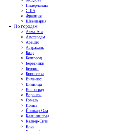
Молдова
Нидерланды
США
Франция
Швейцария
По городам
Алма-Ата
Амстердам
Ареццо
Астрахань
Баар
Белгород
Березники
Берлин
Борисовка
Вильнюс
Винница
Волгоград
Воронеж
Гомель
Ибица
Йошкар-Ола
Калининград
Калвер-Сити
Киев