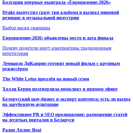
Болгария впервые выиграла «Евровидение-2026»
Drake выпустил сразу три альбома и вызвал мировой
резонанс в музыкальной индустрии
Выбор маски сварщика
Евровидение-2026: объявлены место и дата финала
Почему родители ищут альтернативы традиционным
репетиторам
Леонардо ДиКаприо готовит новый фильм с крупным
режиссёром
The White Lotus продлён на новый сезон
Холли Берри подтвердила помолвк
у в прямом эфире
Белорусский шоу-бизнес и экспорт контента: есть ли выход
на зарубежную аудиторию
Эффективное PR и SEO продвижение:
размещение статей
на десятках порталов в Беларуси
Радио Аплюс Beat