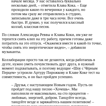
начале месяца. У нас оставалось буквально
несколько дней, – отметила Клава Кока. – Еще
проходили какие-то вечеринки у каждого, но
потом мы сразу же отправлялись в студию,
записывали даже в три часа ночи. Все очень
быстро. И думаю, у нас получился классный
коллаб, классная песня.
По словам Александра Реввы и Клавы Коки, им уже не
терпится снять клип на эту работу, причем готовы даже
потратить на это отпуск. «Окажемся вместе в какой-то точке,
чтобы снять это энергетическое видео», – добавили
музыканты.
Коллаборации просто так не делаются, когда работаешь в
дуэте, нужно уметь почувствовать друг друга, в нужный
момент подхватывать, и поэтому ведущие «Шоу с Чёрным
Перцем» устроили Артуру Пирожкову и Клаве Коке тест на
совместимость, и он был пройден успешно.
– Друзья, с наступающим Новым годом. Пусть он
пройдет под нашу песню «Хочешь». Мы
наполнили ее максимально, на сто процентов –
любовью, энергией, добром. Танцуйте всегда,
танцуйте везде и заряжайтесь нашим позитивом! –