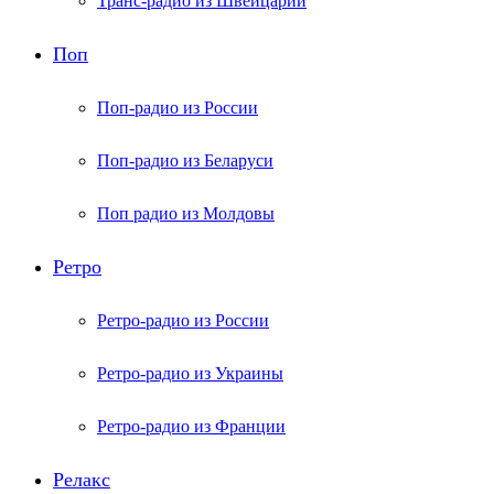
Транс-радио из Швейцарии
Поп
Поп-радио из России
Поп-радио из Беларуси
Поп радио из Молдовы
Ретро
Ретро-радио из России
Ретро-радио из Украины
Ретро-радио из Франции
Релакс