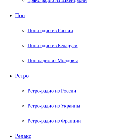
Транс-радио из Швейцарии
Поп
Поп-радио из России
Поп-радио из Беларуси
Поп радио из Молдовы
Ретро
Ретро-радио из России
Ретро-радио из Украины
Ретро-радио из Франции
Релакс