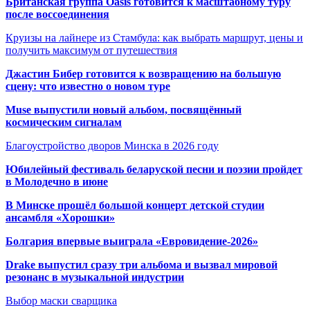
Британская группа Oasis готовится к масштабному туру
после воссоединения
Круизы на лайнере из Стамбула: как выбрать маршрут, цены и
получить максимум от путешествия
Джастин Бибер готовится к возвращению на большую
сцену: что известно о новом туре
Muse выпустили новый альбом, посвящённый
космическим сигналам
Благоустройство дворов Минска в 2026 году
Юбилейный фестиваль беларуской песни и поэзии пройдет
в Молодечно в июне
В Минске прошёл большой концерт детской студии
ансамбля «Хорошки»
Болгария впервые выиграла «Евровидение-2026»
Drake выпустил сразу три альбома и вызвал мировой
резонанс в музыкальной индустрии
Выбор маски сварщика