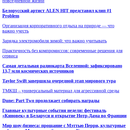
повседневной жизни
Белорусский артист ALEN HIT представил клип #1
Problem
Организация корпоративного отдыха на природе — что
важно учесть
Зарядка электромобиля зимой: что важно учитывать
Практичность без компромиссов: современные решения для
сервиса
Самая детальная радиокарта Вселенной: зафиксировано
13,7 млн космических источников
Taylor Swift завершила очередной этап мирового тура
ТМКЩ – универсальный материал для агрессивной среды
Dune: Part Two продолжает собирать награды
Главные культурные события недели: фестиваль
«Киновек» в Беларуси и открытие Нотр-Дама во Франции
Мир шоу-бизнеса: прощание с Мэттью Перри, культурные