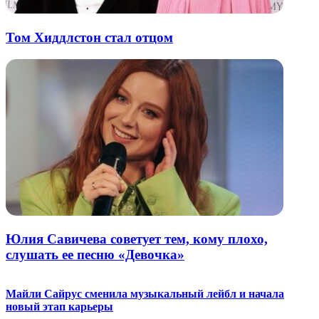
Том Хиддлстон стал отцом
Юлия Савичева советует тем, кому плохо,
слушать ее песню «Девочка»
Майли Сайрус сменила музыкальный лейбл и начала
новый этап карьеры