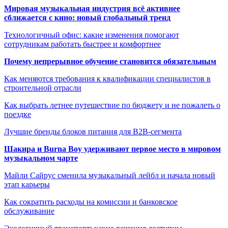
Мировая музыкальная индустрия всё активнее
сближается с кино: новый глобальный тренд
Технологичный офис: какие изменения помогают
сотрудникам работать быстрее и комфортнее
Почему непрерывное обучение становится обязательным
Как меняются требования к квалификации специалистов в
строительной отрасли
Как выбрать летнее путешествие по бюджету и не пожалеть о
поездке
Лучшие бренды блоков питания для B2B-сегмента
Шакира и Burna Boy удерживают первое место в мировом
музыкальном чарте
Майли Сайрус сменила музыкальный лейбл и начала новый
этап карьеры
Как сократить расходы на комиссии и банковское
обслуживание