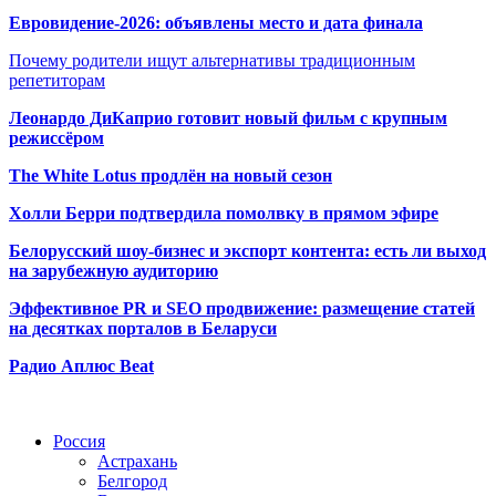
Евровидение-2026: объявлены место и дата финала
Почему родители ищут альтернативы традиционным
репетиторам
Леонардо ДиКаприо готовит новый фильм с крупным
режиссёром
The White Lotus продлён на новый сезон
Холли Берри подтвердила помолвк
у в прямом эфире
Белорусский шоу-бизнес и экспорт контента: есть ли выход
на зарубежную аудиторию
Эффективное PR и SEO продвижение:
размещение статей
на десятках порталов в Беларуси
Радио Аплюс Beat
Радио по странам
Россия
Астрахань
Белгород