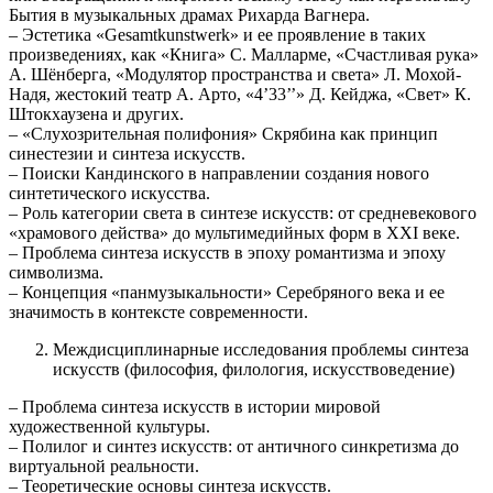
Бытия в музыкальных драмах Рихарда Вагнера.
– Эстетика «Gesamtkunstwerk» и ее проявление в таких
произведениях, как «Книга» С. Малларме, «Счастливая рука»
А. Шёнберга, «Модулятор пространства и света» Л. Мохой-
Надя, жестокий театр А. Арто, «4’33’’» Д. Кейджа, «Свет» К.
Штокхаузена и других.
– «Слухозрительная полифония» Скрябина как принцип
синестезии и синтеза искусств.
– Поиски Кандинского в направлении создания нового
синтетического искусства.
– Роль категории света в синтезе искусств: от средневекового
«храмового действа» до мультимедийных форм в ХХI веке.
– Проблема синтеза искусств в эпоху романтизма и эпоху
символизма.
– Концепция «панмузыкальности» Серебряного века и ее
значимость в контексте современности.
Междисциплинарные исследования проблемы синтеза
искусств (философия, филология, искусствоведение)
– Проблема синтеза искусств в истории мировой
художественной культуры.
– Полилог и синтез искусств: от античного синкретизма до
виртуальной реальности.
– Теоретические основы синтеза искусств.