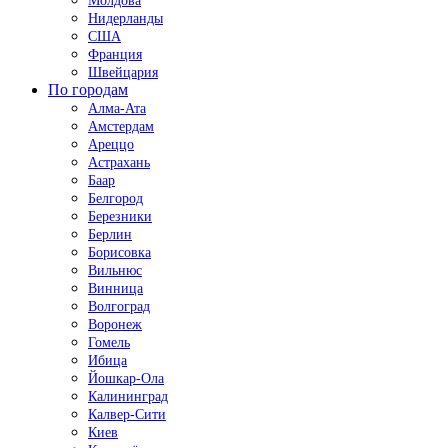
Молдова
Нидерланды
США
Франция
Швейцария
По городам
Алма-Ата
Амстердам
Ареццо
Астрахань
Баар
Белгород
Березники
Берлин
Борисовка
Вильнюс
Винница
Волгоград
Воронеж
Гомель
Ибица
Йошкар-Ола
Калининград
Калвер-Сити
Киев