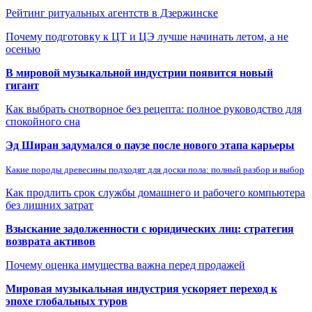
Рейтинг ритуальных агентств в Дзержинске
Почему подготовку к ЦТ и ЦЭ лучше начинать летом, а не
осенью
В мировой музыкальной индустрии появится новый
гигант
Как выбрать снотворное без рецепта: полное руководство для
спокойного сна
Эд Ширан задумался о паузе после нового этапа карьеры
Какие породы древесины подходят для доски пола: полный разбор и выбор
Как продлить срок службы домашнего и рабочего компьютера
без лишних затрат
Взыскание задолженности с юридических лиц: стратегия
возврата активов
Почему оценка имущества важна перед продажей
Мировая музыкальная индустрия ускоряет переход к
эпохе глобальных туров