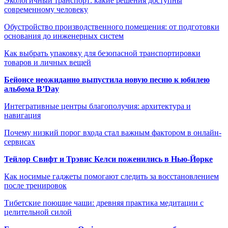
Экологичный транспорт: какие решения доступны
современному человеку
Обустройство производственного помещения: от подготовки
основания до инженерных систем
Как выбрать упаковку для безопасной транспортировки
товаров и личных вещей
Бейонсе неожиданно выпустила новую песню к юбилею
альбома B’Day
Интегративные центры благополучия: архитектура и
навигация
Почему низкий порог входа стал важным фактором в онлайн-
сервисах
Тейлор Свифт и Трэвис Келси поженились в Нью-Йорке
Как носимые гаджеты помогают следить за восстановлением
после тренировок
Тибетские поющие чаши: древняя практика медитации с
целительной силой