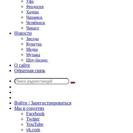
Уфа
Феодосия
Хадера
Чапаевск
Челябинск
Чикаго
Новости
Звезды
Культура
Медиа
Музыка
Шоу-бизнес
О сайте
Обратная связь
Поиск
Switch
радиостанций
skin
Sidebar
Случайное
радио
Войти / Зарегистрироваться
Мы в соцсетях
Facebook
Twitter
YouTube
vk.com