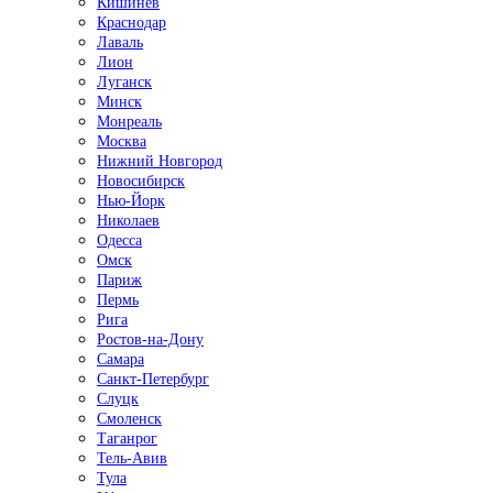
Кишинёв
Краснодар
Лаваль
Лион
Луганск
Минск
Монреаль
Москва
Нижний Новгород
Новосибирск
Нью-Йорк
Николаев
Одесса
Омск
Париж
Пермь
Рига
Ростов-на-Дону
Самара
Санкт-Петербург
Слуцк
Смоленск
Таганрог
Тель-Авив
Тула