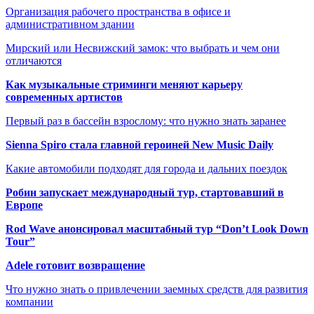
Организация рабочего пространства в офисе и
административном здании
Мирский или Несвижский замок: что выбрать и чем они
отличаются
Как музыкальные стриминги меняют карьеру
современных артистов
Первый раз в бассейн взрослому: что нужно знать заранее
Sienna Spiro стала главной героиней New Music Daily
Какие автомобили подходят для города и дальних поездок
Робин запускает международный тур, стартовавший в
Европе
Rod Wave анонсировал масштабный тур “Don’t Look Down
Tour”
Adele готовит возвращение
Что нужно знать о привлечении заемных средств для развития
компании