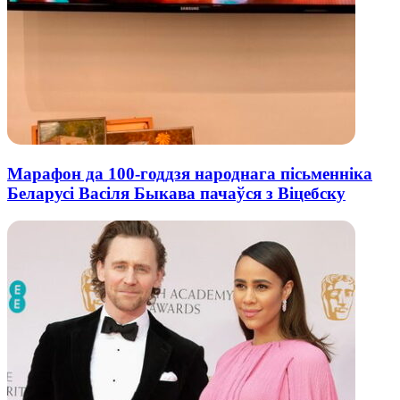
Марафон да 100-годдзя народнага пісьменніка
Беларусі Васіля Быкава пачаўся з Віцебску