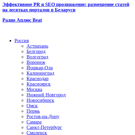
Эффективное PR и SEO продвижение:
размещение статей
на десятках порталов в Беларуси
Радио Аплюс Beat
Радио по странам
Россия
Астрахань
Белгород
Волгоград
Воронеж
Йошкар-Ола
Калининград
Краснодар
Красноярск
Москва
Нижний Новгород
Новосибирск
Омск
Пермь
Ростов-на-Дону
Самара
Санкт-Петербург
Смоленск