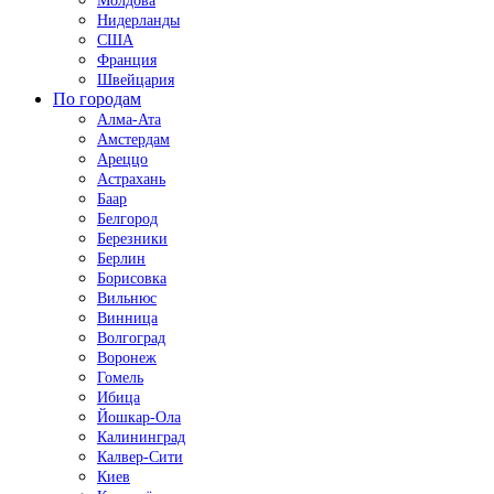
Молдова
Нидерланды
США
Франция
Швейцария
По городам
Алма-Ата
Амстердам
Ареццо
Астрахань
Баар
Белгород
Березники
Берлин
Борисовка
Вильнюс
Винница
Волгоград
Воронеж
Гомель
Ибица
Йошкар-Ола
Калининград
Калвер-Сити
Киев