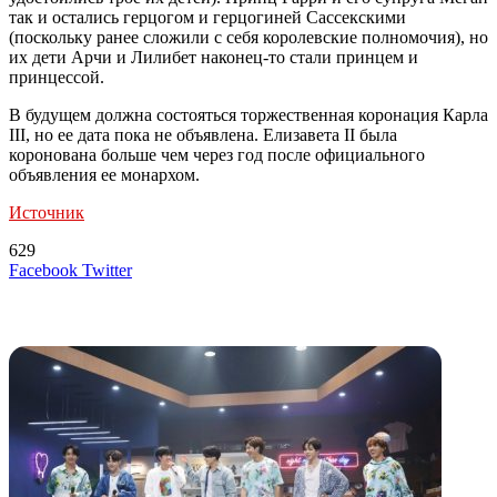
так и остались герцогом и герцогиней Сассекскими
(поскольку ранее сложили с себя королевские полномочия), но
их дети Арчи и Лилибет наконец-то стали принцем и
принцессой.
В будущем должна состояться торжественная коронация Карла
III, но ее дата пока не объявлена. Елизавета II была
коронована больше чем через год после официального
объявления ее монархом.
Источник
629
LinkedIn
Tumblr
Reddit
Вконтакте
Одноклассники
Skype
Messenger
Messenger
WhatsApp
Telegram
Viber
Line
Поделиться
Печатать
Facebook
Twitter
через
электронную
Похожие радио
почту