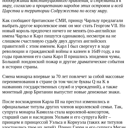
поддержании конституционного правления, и стремиться к
миру, согласию и процветанию народов этих островов и всей
Царства и территории Содружества по всему миру.
Как сообщают британские СМИ, принцу Чарльзу предлагали
выбрать другое королевское имя: он мог стать Георгом VII. Но
новый король предпочел ничего не менять (по-английски
имена Чарльз и Карл пишутся одинаково), несмотря на не
слишком счастливую судьбу двух других английских
правителей с этим именем. Карл I был свергнут в ходе
революции и гражданской войны и казнен в 1649 году, а на
годы правления его сына Карл II пришлись эпидемия чумы,
Большой лондонский пожар и другие драматические события
в истории страны.
Смена монарха впервые за 70 лет повлечет за собой массовые
переименования в стране (в том числе буквы Q на K в
названиях государственных служб и учреждений), а также
монетный двор Британии выпустит новые денежные знаки.
После восхождения Карла III на престол изменились и
официальные титулы других членов королевской семьи. Так,
супруга монарха Камилла стала королевой-консортом,
старший сын и наследник Уильям и его супруга Кейт –
принцем и принцессой Уэльса и Корнуэла (таких же титулов
удостоились трое их детей). Принц Гарри и его супруга Меган