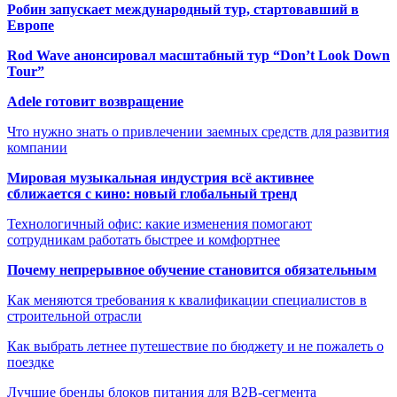
Робин запускает международный тур, стартовавший в
Европе
Rod Wave анонсировал масштабный тур “Don’t Look Down
Tour”
Adele готовит возвращение
Что нужно знать о привлечении заемных средств для развития
компании
Мировая музыкальная индустрия всё активнее
сближается с кино: новый глобальный тренд
Технологичный офис: какие изменения помогают
сотрудникам работать быстрее и комфортнее
Почему непрерывное обучение становится обязательным
Как меняются требования к квалификации специалистов в
строительной отрасли
Как выбрать летнее путешествие по бюджету и не пожалеть о
поездке
Лучшие бренды блоков питания для B2B-сегмента