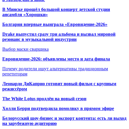
В Минске прошёл большой концерт детской студии
ансамбля «Хорошки»
Болгария впервые выиграла «Евровидение-2026»
Drake выпустил сразу три альбома и вызвал мировой
резонанс в музыкальной индустрии
Выбор маски сварщика
Евровидение-2026: объявлены место и дата финала
Почему родители ищут альтернативы традиционным
репетиторам
Леонардо ДиКаприо готовит новый фильм с крупным
режиссёром
The White Lotus продлён на новый сезон
Холли Берри подтвердила помолвк
у в прямом эфире
Белорусский шоу-бизнес и экспорт контента: есть ли выход
на зарубежную аудиторию