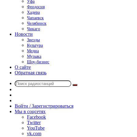
Уфа
Феодосия
Хадера
Чапаевск
Челябинск
Чикаго
Новости
Звезды
Культура
Медиа
Музыка
Шоу-бизнес
О сайте
Обратная связь
Поиск
Switch
радиостанций
skin
Sidebar
Случайное
радио
Войти / Зарегистрироваться
Мы в соцсетях
Facebook
Twitter
YouTube
vk.com