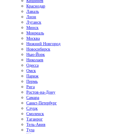
Кишинёв
Краснодар
Лаваль
Лион
Луганск
Минск
Монреаль
Москва
Нижний Новгород
Новосибирск
Нью-Йорк
Николаев
Одесса
Омск
Париж
Пермь
Рига
Ростов-на-Дону
Самара
Санкт-Петербург
Слуцк
Смоленск
Таганрог
Тель-Авив
Тула