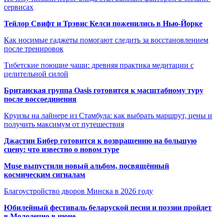
сервисах
Тейлор Свифт и Трэвис Келси поженились в Нью-Йорке
Как носимые гаджеты помогают следить за восстановлением
после тренировок
Тибетские поющие чаши: древняя практика медитации с
целительной силой
Британская группа Oasis готовится к масштабному туру
после воссоединения
Круизы на лайнере из Стамбула: как выбрать маршрут, цены и
получить максимум от путешествия
Джастин Бибер готовится к возвращению на большую
сцену: что известно о новом туре
Muse выпустили новый альбом, посвящённый
космическим сигналам
Благоустройство дворов Минска в 2026 году
Юбилейный фестиваль беларуской песни и поэзии пройдет
в Молодечно в июне