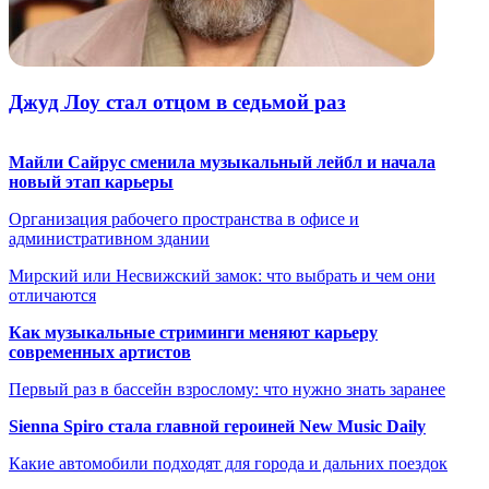
Джуд Лоу стал отцом в седьмой раз
Майли Сайрус сменила музыкальный лейбл и начала
новый этап карьеры
Организация рабочего пространства в офисе и
административном здании
Мирский или Несвижский замок: что выбрать и чем они
отличаются
Как музыкальные стриминги меняют карьеру
современных артистов
Первый раз в бассейн взрослому: что нужно знать заранее
Sienna Spiro стала главной героиней New Music Daily
Какие автомобили подходят для города и дальних поездок