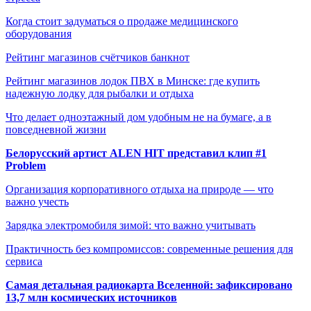
Когда стоит задуматься о продаже медицинского
оборудования
Рейтинг магазинов счётчиков банкнот
Рейтинг магазинов лодок ПВХ в Минске: где купить
надежную лодку для рыбалки и отдыха
Что делает одноэтажный дом удобным не на бумаге, а в
повседневной жизни
Белорусский артист ALEN HIT представил клип #1
Problem
Организация корпоративного отдыха на природе — что
важно учесть
Зарядка электромобиля зимой: что важно учитывать
Практичность без компромиссов: современные решения для
сервиса
Самая детальная радиокарта Вселенной: зафиксировано
13,7 млн космических источников