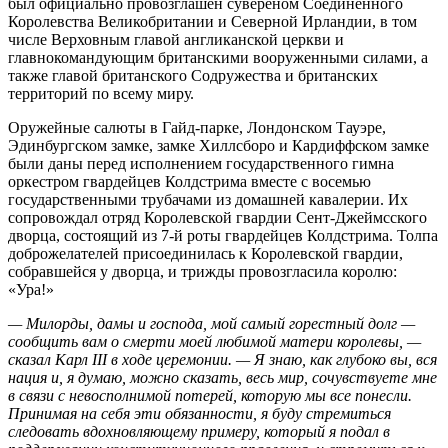
был официально провозглашен сувереном Соединенного
Королевства Великобритании и Северной Ирландии, в том
числе Верховным главой англиканской церкви и
главнокомандующим британскими вооруженными силами, а
также главой британского Содружества и британских
территорий по всему миру.
Оружейные салюты в Гайд-парке, Лондонском Тауэре,
Эдинбургском замке, замке Хиллсборо и Кардиффском замке
были даны перед исполнением государственного гимна
оркестром гвардейцев Колдстрима вместе с восемью
государственными трубачами из домашней кавалерии. Их
сопровождал отряд Королевской гвардии Сент-Джеймсского
дворца, состоящий из 7-й роты гвардейцев Колдстрима. Толпа
доброжелателей присоединилась к Королевской гвардии,
собравшейся у дворца, и трижды провозгласила королю:
«Ура!»
— Милорды, дамы и господа, мой самый горестный долг —
сообщить вам о смерти моей любимой матери королевы, —
сказал Карл III в ходе церемонии. — Я знаю, как глубоко вы, вся
нация и, я думаю, можно сказать, весь мир, сочувствуете мне
в связи с невосполнимой потерей, которую мы все понесли.
Принимая на себя эти обязанности, я буду стремиться
следовать вдохновляющему примеру, который я подал в