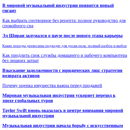
В мировой музыкальной индустрии появится новый
гигант
Как выбрать снотворное без рецепта: полное руководство для
спокойного сна
Эд Ширан задумался о паузе после нового этапа карьеры
Какие породы древесины подходят для доски пола: полный разбор и выбор
Как продлить срок службы домашнего и рабочего компьютера
без лишних затрат
Взыскание задолженности с юридических лиц: стратегия
возврата активов
Почему оценка имущества важна перед продажей
Мировая музыкальная индустрия ускоряет переход к
эпохе глобальных туров
Taylor Swift вновь оказалась в центре внимания мировой
музыкальной индустрии
Музыкальная индустрия начала борьбу с искусственным