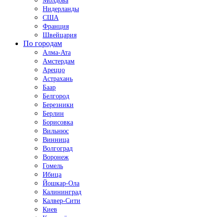
Молдова
Нидерланды
США
Франция
Швейцария
По городам
Алма-Ата
Амстердам
Ареццо
Астрахань
Баар
Белгород
Березники
Берлин
Борисовка
Вильнюс
Винница
Волгоград
Воронеж
Гомель
Ибица
Йошкар-Ола
Калининград
Калвер-Сити
Киев