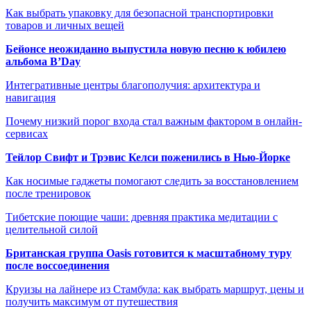
Как выбрать упаковку для безопасной транспортировки
товаров и личных вещей
Бейонсе неожиданно выпустила новую песню к юбилею
альбома B’Day
Интегративные центры благополучия: архитектура и
навигация
Почему низкий порог входа стал важным фактором в онлайн-
сервисах
Тейлор Свифт и Трэвис Келси поженились в Нью-Йорке
Как носимые гаджеты помогают следить за восстановлением
после тренировок
Тибетские поющие чаши: древняя практика медитации с
целительной силой
Британская группа Oasis готовится к масштабному туру
после воссоединения
Круизы на лайнере из Стамбула: как выбрать маршрут, цены и
получить максимум от путешествия