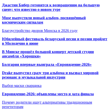
Джастин Бибер готовится к возвращению на большую
сцену: что известно о новом туре
Muse выпустили новый альбом, посвящённый
космическим сигналам
Благоустройство дворов Минска в 2026 году
Юбилейный фестиваль беларуской песни и поэзии пройдет
в Молодечно в июне
В Минске прошёл большой концерт детской студии
ансамбля «Хорошки»
Болгария впервые выиграла «Евровидение-2026»
Drake выпустил сразу три альбома и вызвал мировой
резонанс в музыкальной индустрии
Выбор маски сварщика
Евровидение-2026: объявлены место и дата финала
Почему родители ищут альтернативы традиционным
репетиторам