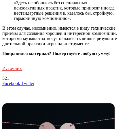
«Здесь не обошлось без специальных
психоактивных практик, которые приносят иногда
нестандартные решения в, казалось бы, стройную,
гармоничную композицию».
В этом случае, несомненно, имеются в виду технические
приёмы для создания хорошей и интересной композиции,
которыми музыканты могут овладевать лишь в результате
длительной практики игры на инструменте.
Понравился материал? Пожертвуйте любую сумму!
Источник
521
LinkedIn
Tumblr
Reddit
Вконтакте
Одноклассники
Skype
Messenger
Messenger
WhatsApp
Telegram
Viber
Line
Поделиться
Печатать
Facebook
Twitter
через
электронную
Похожие радио
почту