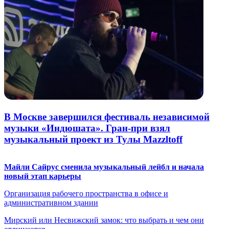
В Москве завершился фестиваль независимой
музыки «Индюшата». Гран-при взял
музыкальный проект из Тулы Mazzltoff
Майли Сайрус сменила музыкальный лейбл и начала
новый этап карьеры
Организация рабочего пространства в офисе и
административном здании
Мирский или Несвижский замок: что выбрать и чем они