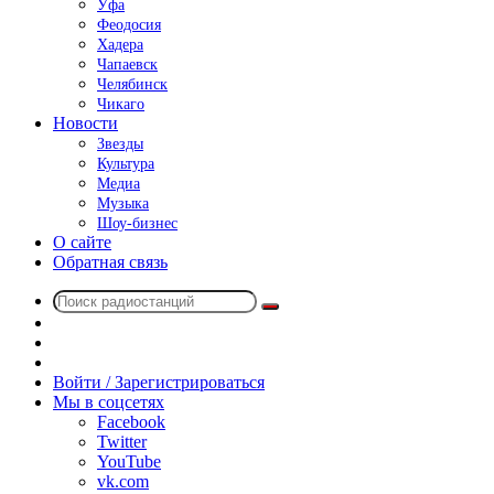
Уфа
Феодосия
Хадера
Чапаевск
Челябинск
Чикаго
Новости
Звезды
Культура
Медиа
Музыка
Шоу-бизнес
О сайте
Обратная связь
Поиск
Switch
радиостанций
skin
Sidebar
Случайное
радио
Войти / Зарегистрироваться
Мы в соцсетях
Facebook
Twitter
YouTube
vk.com