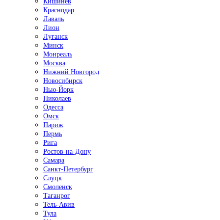
Кишинёв
Краснодар
Лаваль
Лион
Луганск
Минск
Монреаль
Москва
Нижний Новгород
Новосибирск
Нью-Йорк
Николаев
Одесса
Омск
Париж
Пермь
Рига
Ростов-на-Дону
Самара
Санкт-Петербург
Слуцк
Смоленск
Таганрог
Тель-Авив
Тула