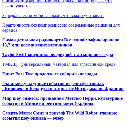
Организация корпоративного отдыха на природе — что
важно учесть
Зарядка электромобиля зимой: что важно учитывать
Практичность без компромиссов: современные решения для
сервиса
Самая детальная радиокарта Вселенной: зафиксировано
13,7 млн космических источников
Taylor Swift завершила очередной этап мирового тура
ТМКЩ – универсальный материал для агрессивной среды
Dune: Part Two продолжает собирать награды
Главные культурные события недели: фестиваль
«Киновек» в Беларуси и открытие Нотр-Дама во Франции
Мир шоу-бизнеса: прощание с Мэттью Перри, культурные
события в Минске и рейтинг звезд Украины
Смерть Мэгги Смит и триумф The Wild Robot: главные
события шоу-бизнеса — обзор