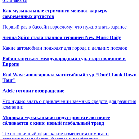
отличаются
Как музыкальные стриминги меняют карьеру
современных артистов
Первый раз в бассейн взрослому: что нужно знать заранее
Sienna Spiro стала главной героиней New Music Daily
Какие автомобили подходят для города и дальних поездок
Робин запускает международный тур, стартовавший в
Европе
Rod Wave анонсировал масштабный тур “Don’t Look Down
Tour”
Adele готовит возвращение
Что нужно знать о привлечении заемных средств для развития
компании
Мировая музыкальная индустрия всё активнее
сближается с кино: новый глобальный тренд
Технологичный офис: какие изменения помогают