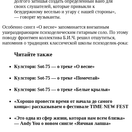
долгого затишья создать определённый вайб для
своих слушателей, которые привыкли к
безудержному веселью и угару с нашей стороны»,
— говорят музыканты.
Особенно сингл «О весне» запоминается внезапным
ушераздирающим психоделическим гитарным соло. По этому
поводу фронтмен коллектива Б.И.Ч. решил отшутиться,
напомнив о традициях классической школы психоделик-рока:
Читайте также
Кулстори: Sot-75 — о треке «О весне»
Кулстори: Sot-75 — о треке «Помечтай»
Кулстори: Sot-75 — о треке «Белые крылья»
«Хорошо провести время от начала до самого
конца»: рассказываем о фестивале TIME NEW FEST
«Это одна из сфер жизни, которая нам всем близка»
— Andy You о новом сингле «Яичная лапша»