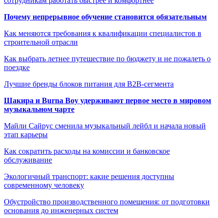
сотрудникам работать быстрее и комфортнее
Почему непрерывное обучение становится обязательным
Как меняются требования к квалификации специалистов в
строительной отрасли
Как выбрать летнее путешествие по бюджету и не пожалеть о
поездке
Лучшие бренды блоков питания для B2B-сегмента
Шакира и Burna Boy удерживают первое место в мировом
музыкальном чарте
Майли Сайрус сменила музыкальный лейбл и начала новый
этап карьеры
Как сократить расходы на комиссии и банковское
обслуживание
Экологичный транспорт: какие решения доступны
современному человеку
Обустройство производственного помещения: от подготовки
основания до инженерных систем