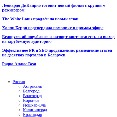
Леонардо ДиКаприо готовит новый фильм с крупным
режиссёром
The White Lotus продлён на новый сезон
Холли Берри подтвердила помолвк
у в прямом эфире
Белорусский шоу-бизнес и экспорт контента: есть ли выход
на зарубежную аудиторию
Эффективное PR и SEO продвижение:
размещение статей
на десятках порталов в Беларуси
Радио Аплюс Beat
Радио по странам
Россия
Астрахань
Белгород
Волгоград
Воронеж
Йошкар-Ола
Калининград
Краснодар