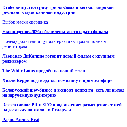
Drake выпустил сразу три альбома и вызвал мировой
резонанс в музыкальной индустрии
Выбор маски сварщика
Евровидение-2026: объявлены место и дата финала
Почему родители ищут альтернативы традиционным
репетиторам
Леонардо ДиКаприо готовит новый фильм с крупным
режиссёром
The White Lotus продлён на новый сезон
Холли Берри подтвердила помолвк
у в прямом эфире
Белорусский шоу-бизнес и экспорт контента: есть ли выход
на зарубежную аудиторию
Эффективное PR и SEO продвижение:
размещение статей
на десятках порталов в Беларуси
Радио Аплюс Beat