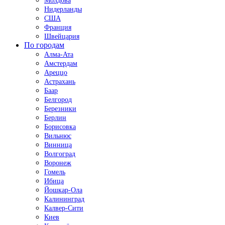
Молдова
Нидерланды
США
Франция
Швейцария
По городам
Алма-Ата
Амстердам
Ареццо
Астрахань
Баар
Белгород
Березники
Берлин
Борисовка
Вильнюс
Винница
Волгоград
Воронеж
Гомель
Ибица
Йошкар-Ола
Калининград
Калвер-Сити
Киев