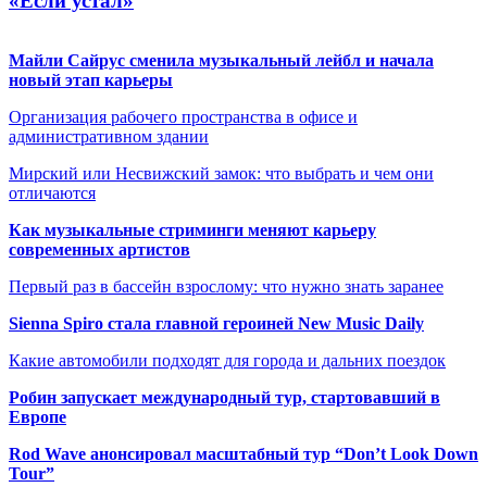
«Если устал»
Майли Сайрус сменила музыкальный лейбл и начала
новый этап карьеры
Организация рабочего пространства в офисе и
административном здании
Мирский или Несвижский замок: что выбрать и чем они
отличаются
Как музыкальные стриминги меняют карьеру
современных артистов
Первый раз в бассейн взрослому: что нужно знать заранее
Sienna Spiro стала главной героиней New Music Daily
Какие автомобили подходят для города и дальних поездок
Робин запускает международный тур, стартовавший в
Европе
Rod Wave анонсировал масштабный тур “Don’t Look Down
Tour”