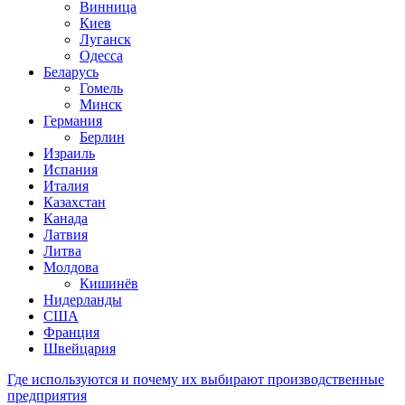
Винница
Киев
Луганск
Одесса
Беларусь
Гомель
Минск
Германия
Берлин
Израиль
Испания
Италия
Казахстан
Канада
Латвия
Литва
Молдова
Кишинёв
Нидерланды
США
Франция
Швейцария
Где используются и почему их выбирают производственные
предприятия