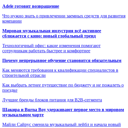
Adele готовит возвращение
Что нужно знать о привлечении заемных средств для развития
компании
Мировая музыкальная индустрия всё активнее
сближается с кино: новый глобальный тренд
Технологичный офис: какие изменения помогают
сотрудникам работать быстрее и комфортнее
Почему непрерывное обучение становится обязательным
Как меняются требования к квалификации специалистов в
строительной отрасли
Как выбрать летнее путешествие по бюджету и не пожалеть о
поездке
Лучшие бренды блоков питания для B2B-сегмента
Шакира и Burna Boy удерживают первое место в мировом
музыкальном чарте
Майли Сайрус сменила музыкальный лейбл и начала новый