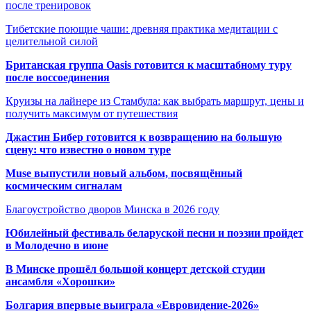
после тренировок
Тибетские поющие чаши: древняя практика медитации с
целительной силой
Британская группа Oasis готовится к масштабному туру
после воссоединения
Круизы на лайнере из Стамбула: как выбрать маршрут, цены и
получить максимум от путешествия
Джастин Бибер готовится к возвращению на большую
сцену: что известно о новом туре
Muse выпустили новый альбом, посвящённый
космическим сигналам
Благоустройство дворов Минска в 2026 году
Юбилейный фестиваль беларуской песни и поэзии пройдет
в Молодечно в июне
В Минске прошёл большой концерт детской студии
ансамбля «Хорошки»
Болгария впервые выиграла «Евровидение-2026»