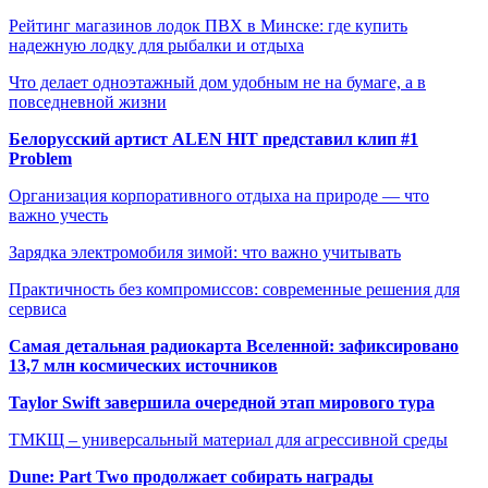
Рейтинг магазинов лодок ПВХ в Минске: где купить
надежную лодку для рыбалки и отдыха
Что делает одноэтажный дом удобным не на бумаге, а в
повседневной жизни
Белорусский артист ALEN HIT представил клип #1
Problem
Организация корпоративного отдыха на природе — что
важно учесть
Зарядка электромобиля зимой: что важно учитывать
Практичность без компромиссов: современные решения для
сервиса
Самая детальная радиокарта Вселенной: зафиксировано
13,7 млн космических источников
Taylor Swift завершила очередной этап мирового тура
ТМКЩ – универсальный материал для агрессивной среды
Dune: Part Two продолжает собирать награды