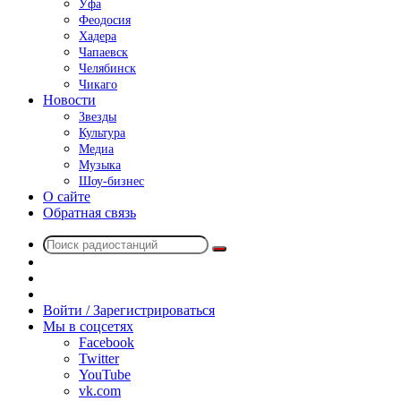
Уфа
Феодосия
Хадера
Чапаевск
Челябинск
Чикаго
Новости
Звезды
Культура
Медиа
Музыка
Шоу-бизнес
О сайте
Обратная связь
Поиск
Switch
радиостанций
skin
Sidebar
Случайное
радио
Войти / Зарегистрироваться
Мы в соцсетях
Facebook
Twitter
YouTube
vk.com