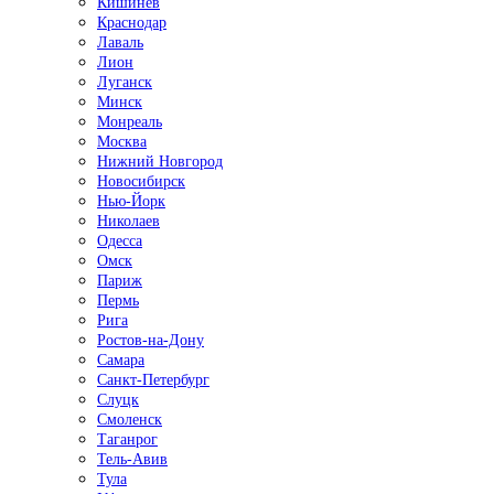
Кишинёв
Краснодар
Лаваль
Лион
Луганск
Минск
Монреаль
Москва
Нижний Новгород
Новосибирск
Нью-Йорк
Николаев
Одесса
Омск
Париж
Пермь
Рига
Ростов-на-Дону
Самара
Санкт-Петербург
Слуцк
Смоленск
Таганрог
Тель-Авив
Тула