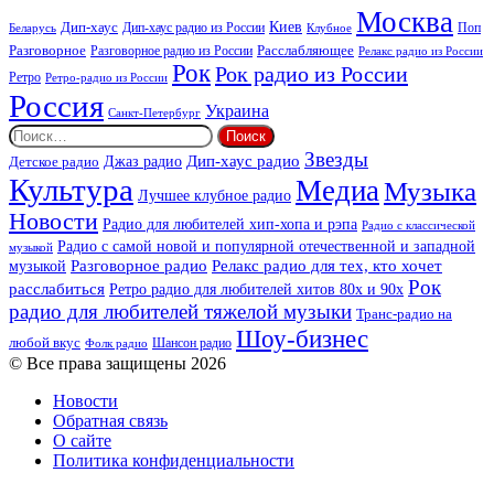
Москва
Киев
Дип-хаус
Дип-хаус радио из России
Клубное
Поп
Беларусь
Разговорное
Расслабляющее
Разговорное радио из России
Релакс радио из России
Рок
Рок радио из России
Ретро
Ретро-радио из России
Россия
Украина
Санкт-Петербург
Найти:
Звезды
Дип-хаус радио
Джаз радио
Детское радио
Культура
Медиа
Музыка
Лучшее клубное радио
Новости
Радио для любителей хип-хопа и рэпа
Радио с классической
Радио с самой новой и популярной отечественной и западной
музыкой
музыкой
Разговорное радио
Релакс радио для тех, кто хочет
Рок
расслабиться
Ретро радио для любителей хитов 80х и 90х
радио для любителей тяжелой музыки
Транс-радио на
Шоу-бизнес
любой вкус
Шансон радио
Фолк радио
© Все права защищены 2026
Новости
Обратная связь
О сайте
Политика конфиденциальности