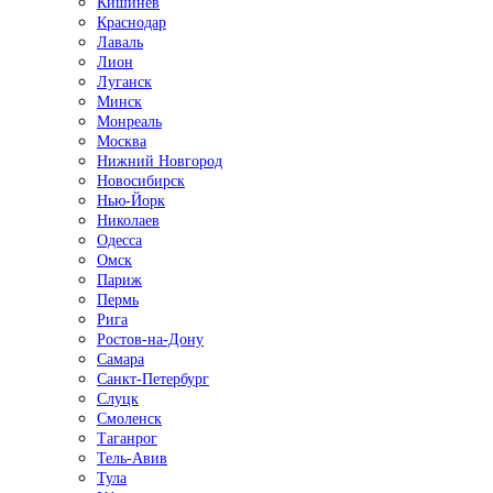
Кишинёв
Краснодар
Лаваль
Лион
Луганск
Минск
Монреаль
Москва
Нижний Новгород
Новосибирск
Нью-Йорк
Николаев
Одесса
Омск
Париж
Пермь
Рига
Ростов-на-Дону
Самара
Санкт-Петербург
Слуцк
Смоленск
Таганрог
Тель-Авив
Тула