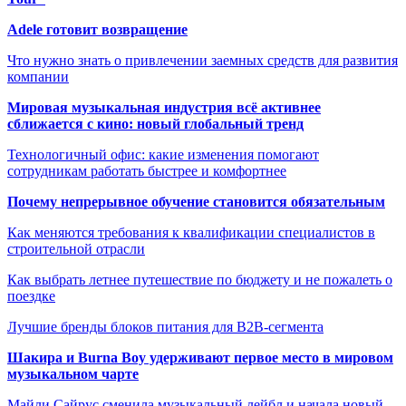
Adele готовит возвращение
Что нужно знать о привлечении заемных средств для развития
компании
Мировая музыкальная индустрия всё активнее
сближается с кино: новый глобальный тренд
Технологичный офис: какие изменения помогают
сотрудникам работать быстрее и комфортнее
Почему непрерывное обучение становится обязательным
Как меняются требования к квалификации специалистов в
строительной отрасли
Как выбрать летнее путешествие по бюджету и не пожалеть о
поездке
Лучшие бренды блоков питания для B2B-сегмента
Шакира и Burna Boy удерживают первое место в мировом
музыкальном чарте
Майли Сайрус сменила музыкальный лейбл и начала новый