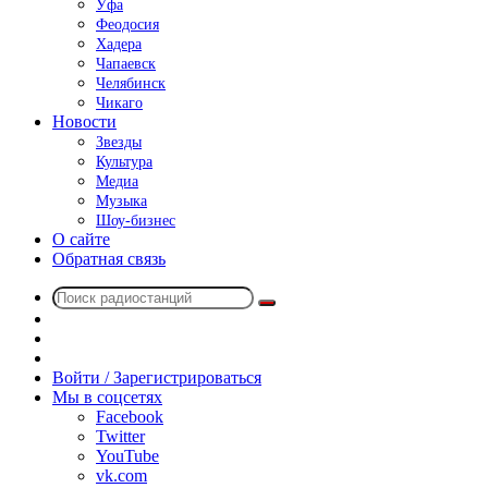
Уфа
Феодосия
Хадера
Чапаевск
Челябинск
Чикаго
Новости
Звезды
Культура
Медиа
Музыка
Шоу-бизнес
О сайте
Обратная связь
Поиск
Switch
радиостанций
skin
Sidebar
Случайное
радио
Войти / Зарегистрироваться
Мы в соцсетях
Facebook
Twitter
YouTube
vk.com