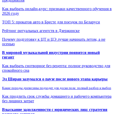
предприятия
Как выбрать онлайн-курс: признаки качественного обучения в
2026 году
ТОП 5: прокатов авто в Бресте для поездок по Беларуси
Рейтинг ритуальных агентств в Дзержинске
Почему подготовку к ЦТ и ЦЭ лучше начинать летом, а не
осенью
В мировой музыкальной индустрии появится новый
гигант
Как выбрать снотворное без рецепта: полное руководство для
спокойного сна
Эд Ширан задумался о паузе после нового этапа карьеры
Какие породы древесины подходят для доски пола: полный разбор и выбор
Как продлить срок службы домашнего и рабочего компьютера
без лишних затрат
Взыскание задолженности с юридических лиц: стратегия