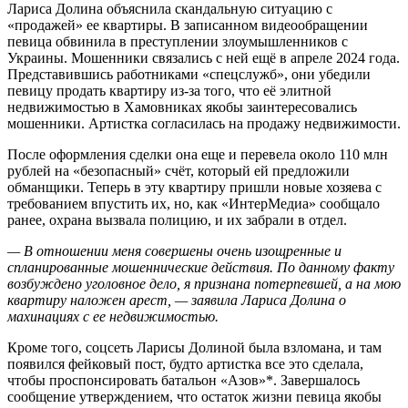
Лариса Долина объяснила скандальную ситуацию с
«продажей» ее квартиры. В записанном видеообращении
певица обвинила в преступлении злоумышленников с
Украины. Мошенники связались с ней ещё в апреле 2024 года.
Представившись работниками «спецслужб», они убедили
певицу продать квартиру из-за того, что её элитной
недвижимостью в Хамовниках якобы заинтересовались
мошенники. Артистка согласилась на продажу недвижимости.
После оформления сделки она еще и перевела около 110 млн
рублей на «безопасный» счёт, который ей предложили
обманщики. Теперь в эту квартиру пришли новые хозяева с
требованием впустить их, но, как «ИнтерМедиа» сообщало
ранее, охрана вызвала полицию, и их забрали в отдел.
— В отношении меня совершены очень изощренные и
спланированные мошеннические действия. По данному факту
возбуждено уголовное дело, я признана потерпевшей, а на мою
квартиру наложен арест, — заявила Лариса Долина о
махинациях с ее недвижимостью.
Кроме того, соцсеть Ларисы Долиной была взломана, и там
появился фейковый пост, будто артистка все это сделала,
чтобы проспонсировать батальон «Азов»*. Завершалось
сообщение утверждением, что остаток жизни певица якобы