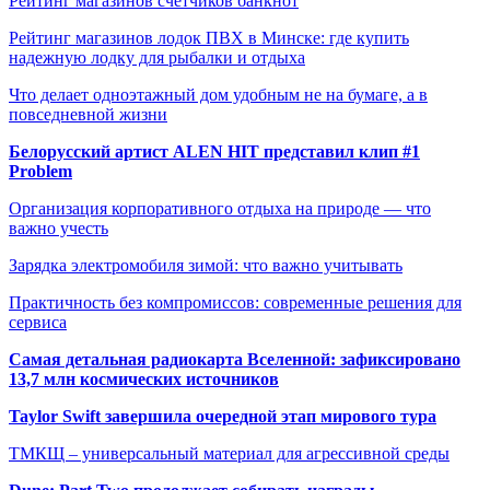
Рейтинг магазинов счётчиков банкнот
Рейтинг магазинов лодок ПВХ в Минске: где купить
надежную лодку для рыбалки и отдыха
Что делает одноэтажный дом удобным не на бумаге, а в
повседневной жизни
Белорусский артист ALEN HIT представил клип #1
Problem
Организация корпоративного отдыха на природе — что
важно учесть
Зарядка электромобиля зимой: что важно учитывать
Практичность без компромиссов: современные решения для
сервиса
Самая детальная радиокарта Вселенной: зафиксировано
13,7 млн космических источников
Taylor Swift завершила очередной этап мирового тура
ТМКЩ – универсальный материал для агрессивной среды