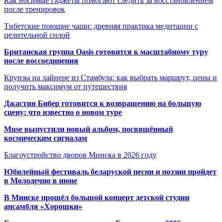
Как носимые гаджеты помогают следить за восстановлением
после тренировок
Тибетские поющие чаши: древняя практика медитации с
целительной силой
Британская группа Oasis готовится к масштабному туру
после воссоединения
Круизы на лайнере из Стамбула: как выбрать маршрут, цены и
получить максимум от путешествия
Джастин Бибер готовится к возвращению на большую
сцену: что известно о новом туре
Muse выпустили новый альбом, посвящённый
космическим сигналам
Благоустройство дворов Минска в 2026 году
Юбилейный фестиваль беларуской песни и поэзии пройдет
в Молодечно в июне
В Минске прошёл большой концерт детской студии
ансамбля «Хорошки»