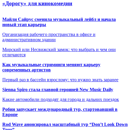
«Дорогу» для кинокомедии
Майли Сайрус сменила музыкальный лейбл и начала
новый этап карьеры
Организация рабочего пространства в офисе и
административном здании
Мирский или Несвижский замок: что выбрать и чем они
отличаются
Как музыкальные стриминги меняют карьеру
современных артистов
Первый раз в бассейн взрослому: что нужно знать заранее
Sienna Spiro стала главной героиней New Music Daily
Какие автомобили подходят для города и дальних поездок
Робин запускает международный тур, стартовавший в
Европе
Rod Wave анонсировал масштабный тур “Don’t Look Down
Tour”