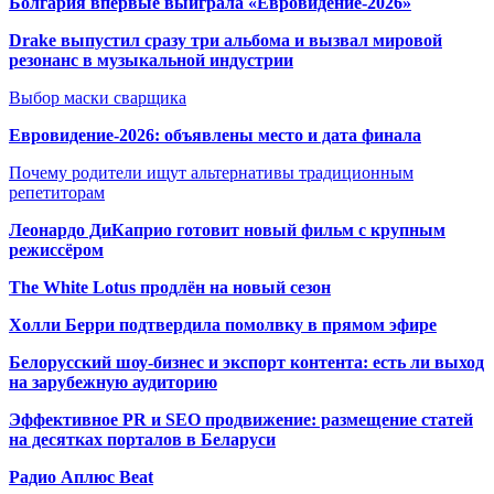
Болгария впервые выиграла «Евровидение-2026»
Drake выпустил сразу три альбома и вызвал мировой
резонанс в музыкальной индустрии
Выбор маски сварщика
Евровидение-2026: объявлены место и дата финала
Почему родители ищут альтернативы традиционным
репетиторам
Леонардо ДиКаприо готовит новый фильм с крупным
режиссёром
The White Lotus продлён на новый сезон
Холли Берри подтвердила помолвк
у в прямом эфире
Белорусский шоу-бизнес и экспорт контента: есть ли выход
на зарубежную аудиторию
Эффективное PR и SEO продвижение:
размещение статей
на десятках порталов в Беларуси
Радио Аплюс Beat