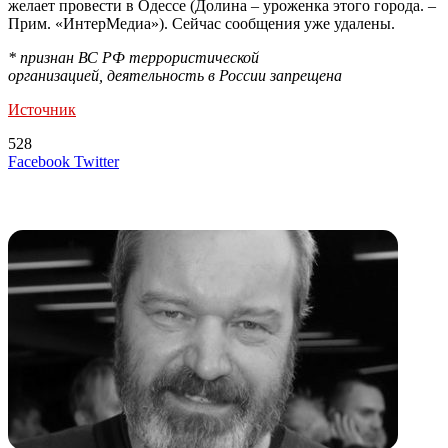
желает провести в Одессе (Долина – уроженка этого города. –
Прим. «ИнтерМедиа»). Сейчас сообщения уже удалены.
* признан ВС РФ террористической
организацией, деятельность в России запрещена
Источник
528
LinkedIn
Tumblr
Reddit
Вконтакте
Одноклассники
Skype
Messenger
Messenger
WhatsApp
Telegram
Viber
Line
Поделиться
Печатать
Facebook
Twitter
через
электронную
Похожие радио
почту