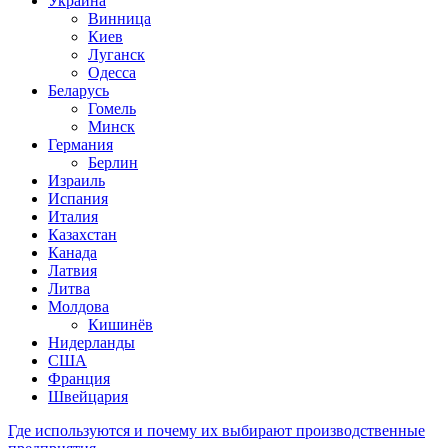
Украина
Винница
Киев
Луганск
Одесса
Беларусь
Гомель
Минск
Германия
Берлин
Израиль
Испания
Италия
Казахстан
Канада
Латвия
Литва
Молдова
Кишинёв
Нидерланды
США
Франция
Швейцария
Где используются и почему их выбирают производственные