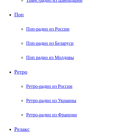
Транс-радио из Швейцарии
Поп
Поп-радио из России
Поп-радио из Беларуси
Поп радио из Молдовы
Ретро
Ретро-радио из России
Ретро-радио из Украины
Ретро-радио из Франции
Релакс