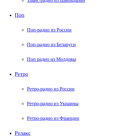
Транс-радио из Швейцарии
Поп
Поп-радио из России
Поп-радио из Беларуси
Поп радио из Молдовы
Ретро
Ретро-радио из России
Ретро-радио из Украины
Ретро-радио из Франции
Релакс