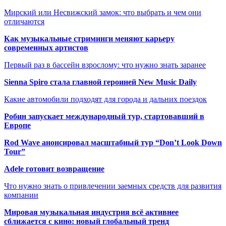
Мирский или Несвижский замок: что выбрать и чем они
отличаются
Как музыкальные стриминги меняют карьеру
современных артистов
Первый раз в бассейн взрослому: что нужно знать заранее
Sienna Spiro стала главной героиней New Music Daily
Какие автомобили подходят для города и дальних поездок
Робин запускает международный тур, стартовавший в
Европе
Rod Wave анонсировал масштабный тур “Don’t Look Down
Tour”
Adele готовит возвращение
Что нужно знать о привлечении заемных средств для развития
компании
Мировая музыкальная индустрия всё активнее
сближается с кино: новый глобальный тренд