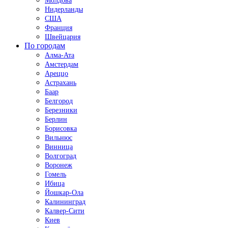
Молдова
Нидерланды
США
Франция
Швейцария
По городам
Алма-Ата
Амстердам
Ареццо
Астрахань
Баар
Белгород
Березники
Берлин
Борисовка
Вильнюс
Винница
Волгоград
Воронеж
Гомель
Ибица
Йошкар-Ола
Калининград
Калвер-Сити
Киев