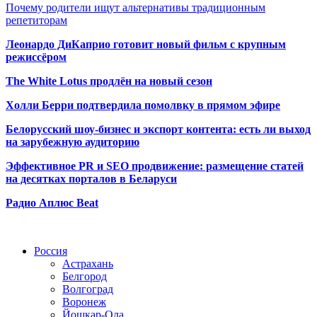
Почему родители ищут альтернативы традиционным
репетиторам
Леонардо ДиКаприо готовит новый фильм с крупным
режиссёром
The White Lotus продлён на новый сезон
Холли Берри подтвердила помолвк
у в прямом эфире
Белорусский шоу-бизнес и экспорт контента: есть ли выход
на зарубежную аудиторию
Эффективное PR и SEO продвижение:
размещение статей
на десятках порталов в Беларуси
Радио Аплюс Beat
Радио по странам
Россия
Астрахань
Белгород
Волгоград
Воронеж
Йошкар-Ола