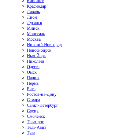
Кишинёв
Краснодар
Лаваль
Лион
Луганск
Минск
Монреаль
Москва
Нижний Новгород
Новосибирск
Нью-Йорк
Николаев
Одесса
Омск
Париж
Пермь
Рига
Ростов-на-Дону
Самара
Санкт-Петербург
Слуцк
Смоленск
Таганрог
Тель-Авив
Тула