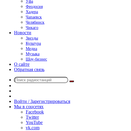
Уфа
Феодосия
Хадера
Чапаевск
Челябинск
Чикаго
Новости
Звезды
Культура
Медиа
Музыка
Шоу-бизнес
О сайте
Обратная связь
Поиск
Switch
радиостанций
skin
Sidebar
Случайное
радио
Войти / Зарегистрироваться
Мы в соцсетях
Facebook
Twitter
YouTube
vk.com