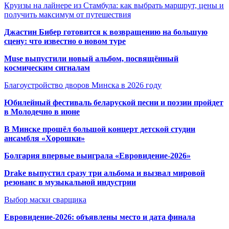
Круизы на лайнере из Стамбула: как выбрать маршрут, цены и
получить максимум от путешествия
Джастин Бибер готовится к возвращению на большую
сцену: что известно о новом туре
Muse выпустили новый альбом, посвящённый
космическим сигналам
Благоустройство дворов Минска в 2026 году
Юбилейный фестиваль беларуской песни и поэзии пройдет
в Молодечно в июне
В Минске прошёл большой концерт детской студии
ансамбля «Хорошки»
Болгария впервые выиграла «Евровидение-2026»
Drake выпустил сразу три альбома и вызвал мировой
резонанс в музыкальной индустрии
Выбор маски сварщика
Евровидение-2026: объявлены место и дата финала