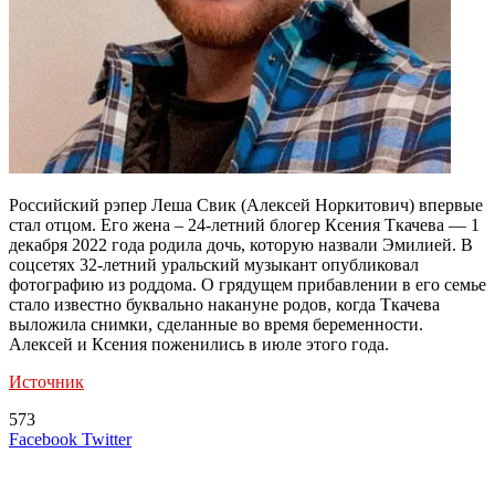
Российский рэпер Леша Свик (Алексей Норкитович) впервые
стал отцом. Его жена – 24-летний блогер Ксения Ткачева — 1
декабря 2022 года родила дочь, которую назвали Эмилией. В
соцсетях 32-летний уральский музыкант опубликовал
фотографию из роддома. О грядущем прибавлении в его семье
стало известно буквально накануне родов, когда Ткачева
выложила снимки, сделанные во время беременности.
Алексей и Ксения поженились в июле этого года.
Источник
573
LinkedIn
Tumblr
Reddit
Вконтакте
Одноклассники
Skype
Messenger
Messenger
WhatsApp
Telegram
Viber
Line
Поделиться
Печатать
Facebook
Twitter
через
электронную
Похожие радио