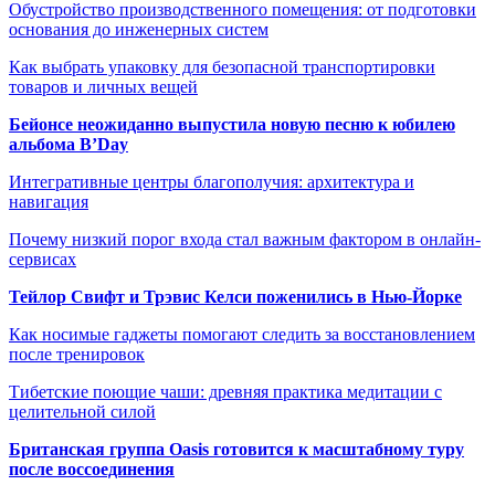
Обустройство производственного помещения: от подготовки
основания до инженерных систем
Как выбрать упаковку для безопасной транспортировки
товаров и личных вещей
Бейонсе неожиданно выпустила новую песню к юбилею
альбома B’Day
Интегративные центры благополучия: архитектура и
навигация
Почему низкий порог входа стал важным фактором в онлайн-
сервисах
Тейлор Свифт и Трэвис Келси поженились в Нью-Йорке
Как носимые гаджеты помогают следить за восстановлением
после тренировок
Тибетские поющие чаши: древняя практика медитации с
целительной силой
Британская группа Oasis готовится к масштабному туру
после воссоединения