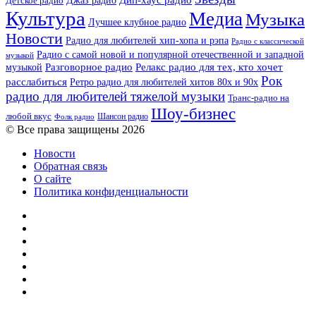
Дип-хаус радио
Джаз радио
Детское радио
Культура
Медиа
Музыка
Лучшее клубное радио
Новости
Радио для любителей хип-хопа и рэпа
Радио с классической
Радио с самой новой и популярной отечественной и западной
музыкой
музыкой
Разговорное радио
Релакс радио для тех, кто хочет
Рок
расслабиться
Ретро радио для любителей хитов 80х и 90х
радио для любителей тяжелой музыки
Транс-радио на
Шоу-бизнес
любой вкус
Шансон радио
Фолк радио
© Все права защищены 2026
Новости
Обратная связь
О сайте
Политика конфиденциальности
Facebook
Twitter
YouTube
vk.com
Одноклассники
Telegram
RSS
Кнопка