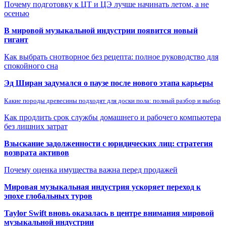
Почему подготовку к ЦТ и ЦЭ лучше начинать летом, а не
осенью
В мировой музыкальной индустрии появится новый
гигант
Как выбрать снотворное без рецепта: полное руководство для
спокойного сна
Эд Ширан задумался о паузе после нового этапа карьеры
Какие породы древесины подходят для доски пола: полный разбор и выбор
Как продлить срок службы домашнего и рабочего компьютера
без лишних затрат
Взыскание задолженности с юридических лиц: стратегия
возврата активов
Почему оценка имущества важна перед продажей
Мировая музыкальная индустрия ускоряет переход к
эпохе глобальных туров
Taylor Swift вновь оказалась в центре внимания мировой
музыкальной индустрии