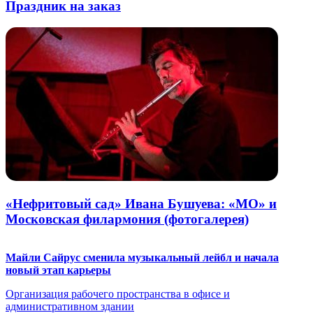
Праздник на заказ
«Нефритовый сад» Ивана Бушуева: «МО» и
Московская филармония (фотогалерея)
Майли Сайрус сменила музыкальный лейбл и начала
новый этап карьеры
Организация рабочего пространства в офисе и
административном здании