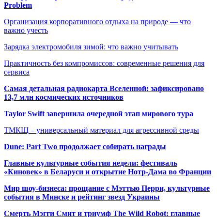
Problem
Организация корпоративного отдыха на природе — что
важно учесть
Зарядка электромобиля зимой: что важно учитывать
Практичность без компромиссов: современные решения для
сервиса
Самая детальная радиокарта Вселенной: зафиксировано
13,7 млн космических источников
Taylor Swift завершила очередной этап мирового тура
ТМКЩ – универсальный материал для агрессивной среды
Dune: Part Two продолжает собирать награды
Главные культурные события недели: фестиваль
«Киновек» в Беларуси и открытие Нотр-Дама во Франции
Мир шоу-бизнеса: прощание с Мэттью Перри, культурные
события в Минске и рейтинг звезд Украины
Смерть Мэгги Смит и триумф The Wild Robot: главные