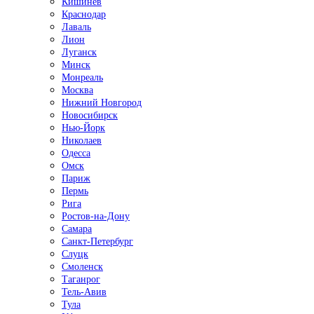
Кишинёв
Краснодар
Лаваль
Лион
Луганск
Минск
Монреаль
Москва
Нижний Новгород
Новосибирск
Нью-Йорк
Николаев
Одесса
Омск
Париж
Пермь
Рига
Ростов-на-Дону
Самара
Санкт-Петербург
Слуцк
Смоленск
Таганрог
Тель-Авив
Тула