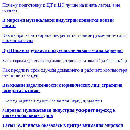
Почему подготовку к ЦТ и ЦЭ лучше начинать летом, а не
осенью
В мировой музыкальной индустрии появится новый
гигант
Как выбрать снотворное без рецепта: полное руководство для
спокойного сна
Эд Ширан задумался о паузе после нового этапа карьеры
Какие породы древесины подходят для доски пола: полный разбор и выбор
Как продлить срок службы домашнего и рабочего компьютера
без лишних затрат
Взыскание задолженности с юридических лиц: стратегия
возврата активов
Почему оценка имущества важна перед продажей
Мировая музыкальная индустрия ускоряет переход к
эпохе глобальных туров
Taylor Swift вновь оказалась в центре внимания мировой