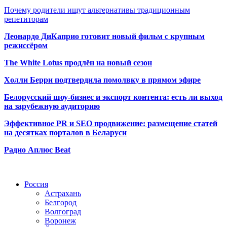
Почему родители ищут альтернативы традиционным
репетиторам
Леонардо ДиКаприо готовит новый фильм с крупным
режиссёром
The White Lotus продлён на новый сезон
Холли Берри подтвердила помолвк
у в прямом эфире
Белорусский шоу-бизнес и экспорт контента: есть ли выход
на зарубежную аудиторию
Эффективное PR и SEO продвижение:
размещение статей
на десятках порталов в Беларуси
Радио Аплюс Beat
Радио по странам
Россия
Астрахань
Белгород
Волгоград
Воронеж