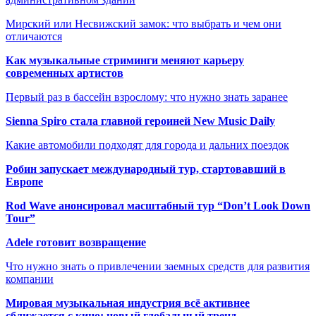
Мирский или Несвижский замок: что выбрать и чем они
отличаются
Как музыкальные стриминги меняют карьеру
современных артистов
Первый раз в бассейн взрослому: что нужно знать заранее
Sienna Spiro стала главной героиней New Music Daily
Какие автомобили подходят для города и дальних поездок
Робин запускает международный тур, стартовавший в
Европе
Rod Wave анонсировал масштабный тур “Don’t Look Down
Tour”
Adele готовит возвращение
Что нужно знать о привлечении заемных средств для развития
компании
Мировая музыкальная индустрия всё активнее
сближается с кино: новый глобальный тренд