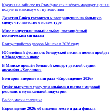
Круизы на лайнере из Стамбула: как выбрать маршрут, цены и
получить максимум от путешествия
Джастин Бибер готовится к возвращению на большую
сцену: что известно о новом туре
Muse выпустили новый альбом, посвящённый
космическим сигналам
Благоустройство дворов Минска в 2026 году
Юбилейный фестиваль беларуской песни и поэзии пройдет
в Молодечно в июне
В Минске прошёл большой концерт детской студии
ансамбля «Хорошки»
Болгария впервые выиграла «Евровидение-2026»
Drake выпустил сразу три альбома и вызвал мировой
резонанс в музыкальной индустрии
Выбор маски сварщика
Евровидение-2026: объявлены место и дата финала