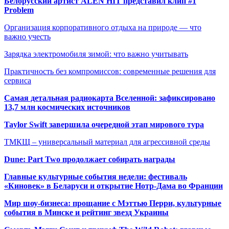
Белорусский артист ALEN HIT представил клип #1
Problem
Организация корпоративного отдыха на природе — что
важно учесть
Зарядка электромобиля зимой: что важно учитывать
Практичность без компромиссов: современные решения для
сервиса
Самая детальная радиокарта Вселенной: зафиксировано
13,7 млн космических источников
Taylor Swift завершила очередной этап мирового тура
ТМКЩ – универсальный материал для агрессивной среды
Dune: Part Two продолжает собирать награды
Главные культурные события недели: фестиваль
«Киновек» в Беларуси и открытие Нотр-Дама во Франции
Мир шоу-бизнеса: прощание с Мэттью Перри, культурные
события в Минске и рейтинг звезд Украины