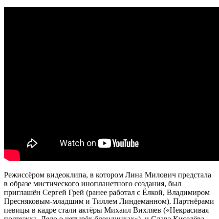
Режиссёром видеоклипа, в котором Лина Милович предстала
в образе мистического инопланетного создания, был
приглашён Сергей Грей (ранее работал с Ёлкой, Владимиром
Пресняковым-младшим и Тиллем Линдеманном). Партнёрами
певицы в кадре стали актёры Михаил Вихляев («Некрасивая
подружка. Дело о четырёх блондинках»), и Слава Киселёва