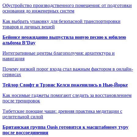
Обустройство производственного помещения: от подготовки
основания до инженерных систем
Как выбрать упаковку для безопасной транспортировки
товаров и личных вещей
Бейонсе неожиданно выпустила новую песню к юбилею
альбома B’Day
Интегративные центры благополучия: архитектура и
навигация
Почему низкий порог входа стал важным фактором в онлайн-
сервисах
Тейлор Свифт и Трэвис Келси поженились в Нью-Йорке
Как носимые гаджеты помогают следить за восстановлением
после тренировок
Тибетские поющие чаши: древняя практика медитации с
целительной силой
Британская группа Oasis готовится к масштабному туру
после воссоединения