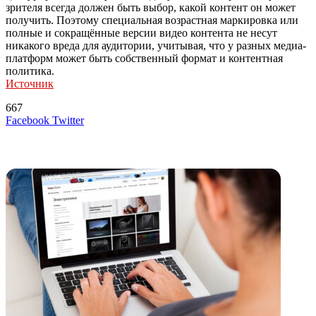
зрителя всегда должен быть выбор, какой контент он может
получить. Поэтому специальная возрастная маркировка или
полные и сокращённые версии видео контента не несут
никакого вреда для аудитории, учитывая, что у разных медиа-
платформ может быть собственный формат и контентная
политика.
Источник
667
LinkedIn
Tumblr
Reddit
Вконтакте
Одноклассники
Skype
Messenger
Messenger
WhatsApp
Telegram
Viber
Line
Поделиться
Печатать
Facebook
Twitter
через
электронную
Похожие радио
почту