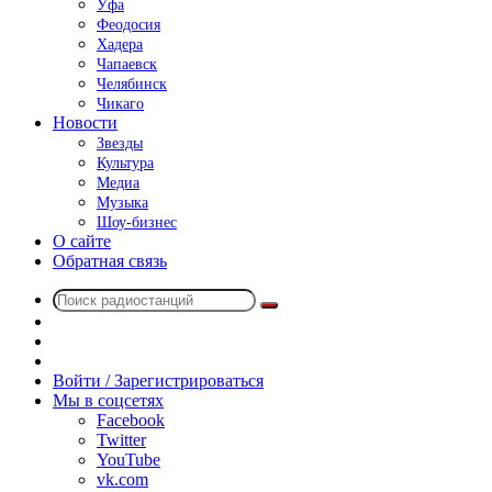
Уфа
Феодосия
Хадера
Чапаевск
Челябинск
Чикаго
Новости
Звезды
Культура
Медиа
Музыка
Шоу-бизнес
О сайте
Обратная связь
Поиск
Switch
радиостанций
skin
Sidebar
Случайное
радио
Войти / Зарегистрироваться
Мы в соцсетях
Facebook
Twitter
YouTube
vk.com