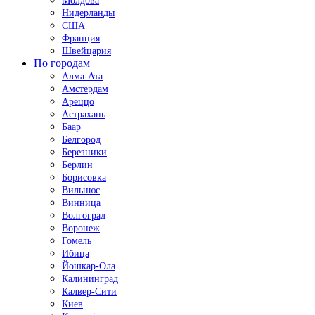
Молдова
Нидерланды
США
Франция
Швейцария
По городам
Алма-Ата
Амстердам
Ареццо
Астрахань
Баар
Белгород
Березники
Берлин
Борисовка
Вильнюс
Винница
Волгоград
Воронеж
Гомель
Ибица
Йошкар-Ола
Калининград
Калвер-Сити
Киев