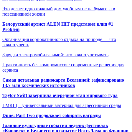
Что делает одноэтажный дом удобным не на бумаге, а в
повседневной жизни
Белорусский артист ALEN HIT представил клип #1
Problem
Организация корпоративного отдыха на природе — что
важно учесть
Зарядка электромобиля зимой: что важно учитывать
Практичность без компромиссов: современные решения для
сервиса
Самая детальная радиокарта Вселенной: зафиксировано
13,7 млн космических источников
Taylor Swift завершила очередной этап мирового тура
ТМКЩ – универсальный материал для агрессивной среды
Dune: Part Two продолжает собирать награды
Главные культурные события недели: фестиваль
«Киновек» в Беларуси и открытие Нотр-Дама во Франции