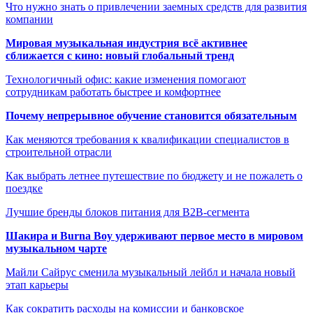
Что нужно знать о привлечении заемных средств для развития
компании
Мировая музыкальная индустрия всё активнее
сближается с кино: новый глобальный тренд
Технологичный офис: какие изменения помогают
сотрудникам работать быстрее и комфортнее
Почему непрерывное обучение становится обязательным
Как меняются требования к квалификации специалистов в
строительной отрасли
Как выбрать летнее путешествие по бюджету и не пожалеть о
поездке
Лучшие бренды блоков питания для B2B-сегмента
Шакира и Burna Boy удерживают первое место в мировом
музыкальном чарте
Майли Сайрус сменила музыкальный лейбл и начала новый
этап карьеры
Как сократить расходы на комиссии и банковское