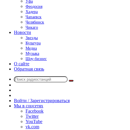
Уфа
Феодосия
Хадера
Чапаевск
Челябинск
Чикаго
Новости
Звезды
Культура
Медиа
Музыка
Шоу-бизнес
О сайте
Обратная связь
Поиск
Switch
радиостанций
skin
Sidebar
Случайное
радио
Войти / Зарегистрироваться
Мы в соцсетях
Facebook
Twitter
YouTube
vk.com