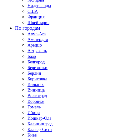
Молдова
Нидерланды
США
Франция
Швейцария
По городам
Алма-Ата
Амстердам
Ареццо
Астрахань
Баар
Белгород
Березники
Берлин
Борисовка
Вильнюс
Винница
Волгоград
Воронеж
Гомель
Ибица
Йошкар-Ола
Калининград
Калвер-Сити
Киев