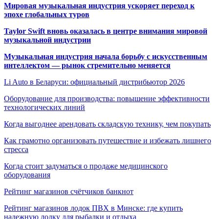
Мировая музыкальная индустрия ускоряет переход к
эпохе глобальных туров
Taylor Swift вновь оказалась в центре внимания мировой
музыкальной индустрии
Музыкальная индустрия начала борьбу с искусственным
интеллектом — рынок стремительно меняется
Li Auto в Беларуси: официальный дистрибьютор 2026
Оборудование для производства: повышение эффективности
технологических линий
Когда выгоднее арендовать складскую технику, чем покупать
Как грамотно организовать путешествие и избежать лишнего
стресса
Когда стоит задуматься о продаже медицинского
оборудования
Рейтинг магазинов счётчиков банкнот
Рейтинг магазинов лодок ПВХ в Минске: где купить
надежную лодку для рыбалки и отдыха