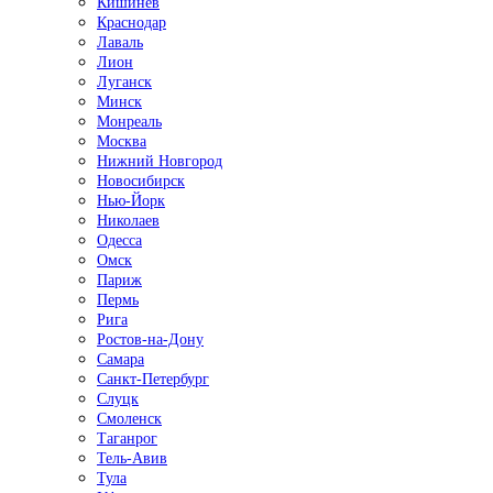
Кишинёв
Краснодар
Лаваль
Лион
Луганск
Минск
Монреаль
Москва
Нижний Новгород
Новосибирск
Нью-Йорк
Николаев
Одесса
Омск
Париж
Пермь
Рига
Ростов-на-Дону
Самара
Санкт-Петербург
Слуцк
Смоленск
Таганрог
Тель-Авив
Тула