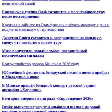
целительной силой
Британская группа Oasis готовится к масштабному туру
после воссоединения
Круизы на лайнере из Стамбула: как выбрать маршрут, цены и
получить максимум от путешествия
Джастин Бибер готовится к возвращению на большую
сцену: что известно о новом туре
Muse выпустили новый альбом, посвящённый
космическим сигналам
Благоустройство дворов Минска в 2026 году
Юбилейный фестиваль беларуской песни и поэзии пройдет
в Молодечно в июне
В Минске прошёл большой концерт детской студии
ансамбля «Хорошки»
Болгария впервые выиграла «Евровидение-2026»
Drake выпустил сразу три альбома и вызвал мировой
резонанс в музыкальной индустрии