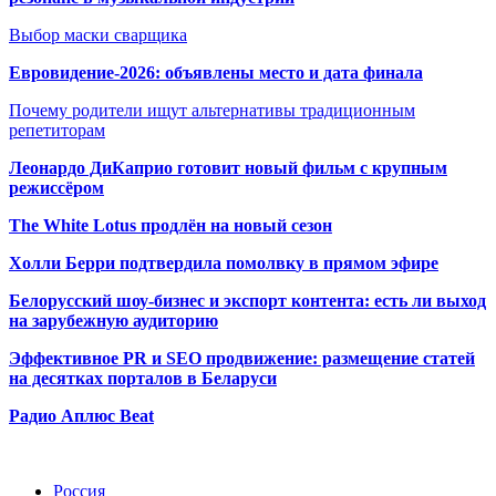
Выбор маски сварщика
Евровидение-2026: объявлены место и дата финала
Почему родители ищут альтернативы традиционным
репетиторам
Леонардо ДиКаприо готовит новый фильм с крупным
режиссёром
The White Lotus продлён на новый сезон
Холли Берри подтвердила помолвк
у в прямом эфире
Белорусский шоу-бизнес и экспорт контента: есть ли выход
на зарубежную аудиторию
Эффективное PR и SEO продвижение:
размещение статей
на десятках порталов в Беларуси
Радио Аплюс Beat
Радио по странам
Россия