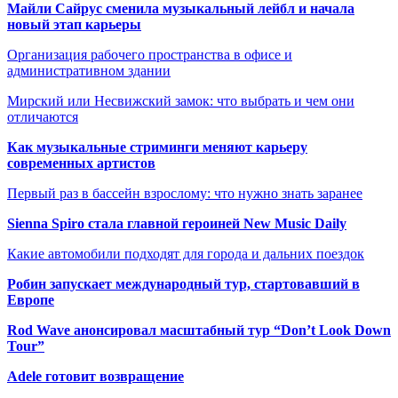
Майли Сайрус сменила музыкальный лейбл и начала
новый этап карьеры
Организация рабочего пространства в офисе и
административном здании
Мирский или Несвижский замок: что выбрать и чем они
отличаются
Как музыкальные стриминги меняют карьеру
современных артистов
Первый раз в бассейн взрослому: что нужно знать заранее
Sienna Spiro стала главной героиней New Music Daily
Какие автомобили подходят для города и дальних поездок
Робин запускает международный тур, стартовавший в
Европе
Rod Wave анонсировал масштабный тур “Don’t Look Down
Tour”
Adele готовит возвращение