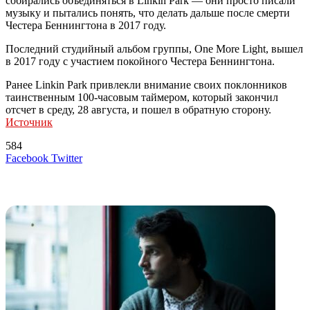
собирались объединяться в Linkin Park — они просто писали
музыку и пытались понять, что делать дальше после смерти
Честера Беннингтона в 2017 году.
Последний студийный альбом группы, One More Light, вышел
в 2017 году с участием покойного Честера Беннингтона.
Ранее Linkin Park привлекли внимание своих поклонников
таинственным 100-часовым таймером, который закончил
отсчет в среду, 28 августа, и пошел в обратную сторону.
Источник
584
LinkedIn
Tumblr
Reddit
Вконтакте
Одноклассники
Skype
Messenger
Messenger
WhatsApp
Telegram
Viber
Line
Поделиться
Печатать
Facebook
Twitter
через
электронную
Похожие радио
почту