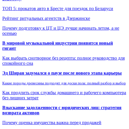
ТОП 5: прокатов авто в Бресте для поездок по Беларуси
Рейтинг ритуальных агентств в Дзержинске
Почему подготовку к ЦТ и ЦЭ лучше начинать летом, а не
осенью
В мировой музыкальной индустрии появится новый
гигант
Как выбрать снотворное без рецепта: полное руководство для
спокойного сна
Эд Ширан задумался о паузе после нового этапа карьеры
Какие породы древесины подходят для доски пола: полный разбор и выбор
Как продлить срок службы домашнего и рабочего компьютера
без лишних затрат
Взыскание задолженности с юридических лиц: стратегия
возврата активов
Почему оценка имущества важна перед продажей