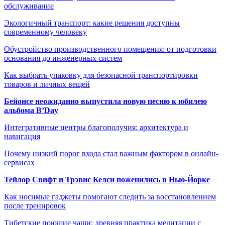
обслуживание
Экологичный транспорт: какие решения доступны
современному человеку
Обустройство производственного помещения: от подготовки
основания до инженерных систем
Как выбрать упаковку для безопасной транспортировки
товаров и личных вещей
Бейонсе неожиданно выпустила новую песню к юбилею
альбома B’Day
Интегративные центры благополучия: архитектура и
навигация
Почему низкий порог входа стал важным фактором в онлайн-
сервисах
Тейлор Свифт и Трэвис Келси поженились в Нью-Йорке
Как носимые гаджеты помогают следить за восстановлением
после тренировок
Тибетские поющие чаши: древняя практика медитации с