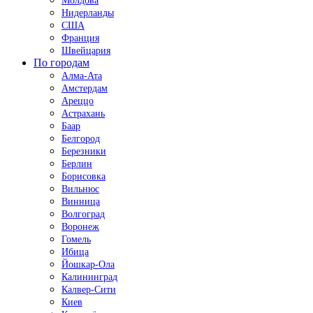
Молдова
Нидерланды
США
Франция
Швейцария
По городам
Алма-Ата
Амстердам
Ареццо
Астрахань
Баар
Белгород
Березники
Берлин
Борисовка
Вильнюс
Винница
Волгоград
Воронеж
Гомель
Ибица
Йошкар-Ола
Калининград
Калвер-Сити
Киев