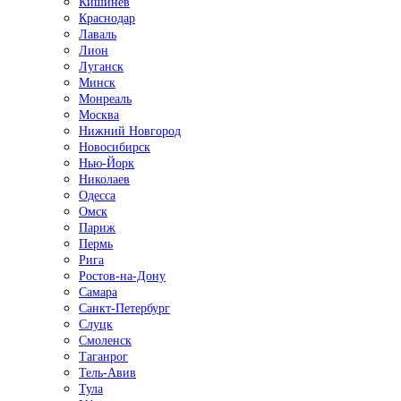
Кишинёв
Краснодар
Лаваль
Лион
Луганск
Минск
Монреаль
Москва
Нижний Новгород
Новосибирск
Нью-Йорк
Николаев
Одесса
Омск
Париж
Пермь
Рига
Ростов-на-Дону
Самара
Санкт-Петербург
Слуцк
Смоленск
Таганрог
Тель-Авив
Тула