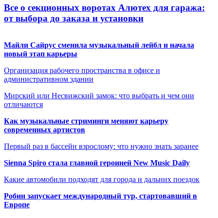
Все о секционных воротах Алютех для гаража:
от выбора до заказа и установки
Майли Сайрус сменила музыкальный лейбл и начала
новый этап карьеры
Организация рабочего пространства в офисе и
административном здании
Мирский или Несвижский замок: что выбрать и чем они
отличаются
Как музыкальные стриминги меняют карьеру
современных артистов
Первый раз в бассейн взрослому: что нужно знать заранее
Sienna Spiro стала главной героиней New Music Daily
Какие автомобили подходят для города и дальних поездок
Робин запускает международный тур, стартовавший в
Европе