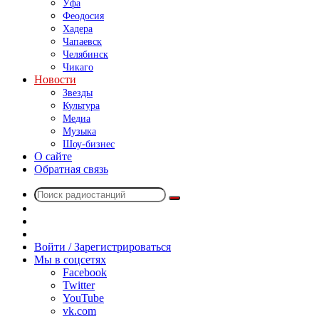
Уфа
Феодосия
Хадера
Чапаевск
Челябинск
Чикаго
Новости
Звезды
Культура
Медиа
Музыка
Шоу-бизнес
О сайте
Обратная связь
Поиск
Switch
радиостанций
skin
Sidebar
Случайное
радио
Войти / Зарегистрироваться
Мы в соцсетях
Facebook
Twitter
YouTube
vk.com