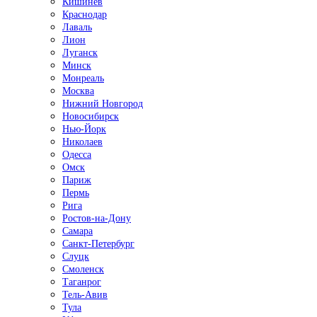
Кишинёв
Краснодар
Лаваль
Лион
Луганск
Минск
Монреаль
Москва
Нижний Новгород
Новосибирск
Нью-Йорк
Николаев
Одесса
Омск
Париж
Пермь
Рига
Ростов-на-Дону
Самара
Санкт-Петербург
Слуцк
Смоленск
Таганрог
Тель-Авив
Тула