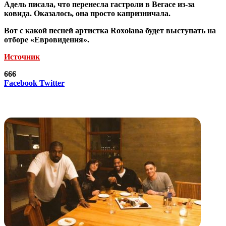
Адель писала, что перенесла гастроли в Вегасе из-за
ковида. Оказалось, она просто капризничала.
Вот с какой песней артистка Roxolana будет выступать на
отборе «Евровидения».
Источник
666
LinkedIn
Tumblr
Reddit
Вконтакте
Одноклассники
Skype
Messenger
Messenger
WhatsApp
Telegram
Viber
Line
Поделиться
Печатать
Facebook
Twitter
через
электронную
Похожие радио
почту