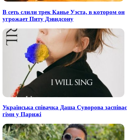
В сеть слили трек Канье Уэста, в котором он
угрожает Питу Дэвидсону
Українська співачка Даша Суворова заспіває
гімн у Парижі