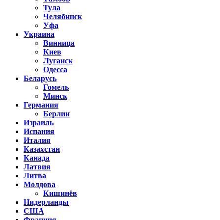
Тула
Челябинск
Уфа
Украина
Винница
Киев
Луганск
Одесса
Беларусь
Гомель
Минск
Германия
Берлин
Израиль
Испания
Италия
Казахстан
Канада
Латвия
Литва
Молдова
Кишинёв
Нидерланды
США
Франция