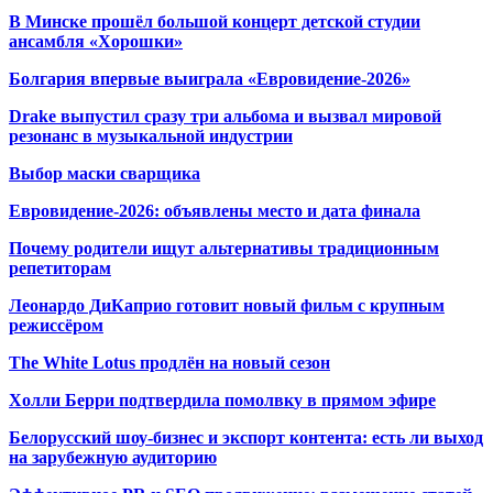
В Минске прошёл большой концерт детской студии
ансамбля «Хорошки»
Болгария впервые выиграла «Евровидение-2026»
Drake выпустил сразу три альбома и вызвал мировой
резонанс в музыкальной индустрии
Выбор маски сварщика
Евровидение-2026: объявлены место и дата финала
Почему родители ищут альтернативы традиционным
репетиторам
Леонардо ДиКаприо готовит новый фильм с крупным
режиссёром
The White Lotus продлён на новый сезон
Холли Берри подтвердила помолвк
у в прямом эфире
Белорусский шоу-бизнес и экспорт контента: есть ли выход
на зарубежную аудиторию