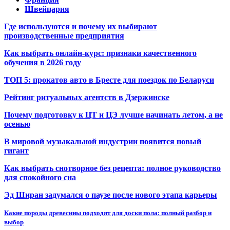
Швейцария
Где используются и почему их выбирают
производственные предприятия
Как выбрать онлайн-курс: признаки качественного
обучения в 2026 году
ТОП 5: прокатов авто в Бресте для поездок по Беларуси
Рейтинг ритуальных агентств в Дзержинске
Почему подготовку к ЦТ и ЦЭ лучше начинать летом, а не
осенью
В мировой музыкальной индустрии появится новый
гигант
Как выбрать снотворное без рецепта: полное руководство
для спокойного сна
Эд Ширан задумался о паузе после нового этапа карьеры
Какие породы древесины подходят для доски пола: полный разбор и
выбор