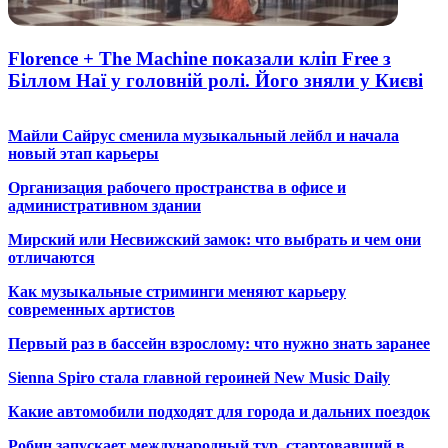
Florence + The Machine показали кліп Free з
Біллом Наї у головній ролі. Його зняли у Києві
Майли Сайрус сменила музыкальный лейбл и начала
новый этап карьеры
Организация рабочего пространства в офисе и
административном здании
Мирский или Несвижский замок: что выбрать и чем они
отличаются
Как музыкальные стриминги меняют карьеру
современных артистов
Первый раз в бассейн взрослому: что нужно знать заранее
Sienna Spiro стала главной героиней New Music Daily
Какие автомобили подходят для города и дальних поездок
Робин запускает международный тур, стартовавший в