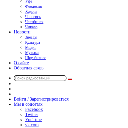
Уфа
Феодосия
Хадера
Чапаевск
Челябинск
Чикаго
Новости
Звезды
Культура
Медиа
Музыка
Шоу-бизнес
О сайте
Обратная связь
Поиск
Switch
радиостанций
skin
Sidebar
Случайное
радио
Войти / Зарегистрироваться
Мы в соцсетях
Facebook
Twitter
YouTube
vk.com