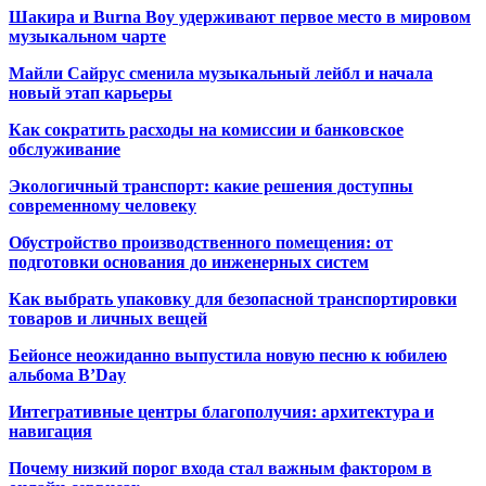
Шакира и Burna Boy удерживают первое место в мировом
музыкальном чарте
Майли Сайрус сменила музыкальный лейбл и начала
новый этап карьеры
Как сократить расходы на комиссии и банковское
обслуживание
Экологичный транспорт: какие решения доступны
современному человеку
Обустройство производственного помещения: от
подготовки основания до инженерных систем
Как выбрать упаковку для безопасной транспортировки
товаров и личных вещей
Бейонсе неожиданно выпустила новую песню к юбилею
альбома B’Day
Интегративные центры благополучия: архитектура и
навигация
Почему низкий порог входа стал важным фактором в