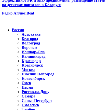
Эффективное PR и SEO продвижение:
размещение статей
на десятках порталов в Беларуси
Радио Аплюс Beat
Радио по странам
Россия
Астрахань
Белгород
Волгоград
Воронеж
Йошкар-Ола
Калининград
Краснодар
Красноярск
Москва
Нижний Новгород
Новосибирск
Омск
Пермь
Ростов-на-Дону
Самара
Санкт-Петербург
Смоленск
Тамбов