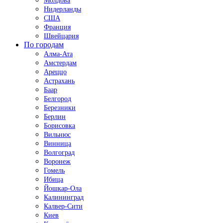
Молдова
Нидерланды
США
Франция
Швейцария
По городам
Алма-Ата
Амстердам
Ареццо
Астрахань
Баар
Белгород
Березники
Берлин
Борисовка
Вильнюс
Винница
Волгоград
Воронеж
Гомель
Ибица
Йошкар-Ола
Калининград
Калвер-Сити
Киев