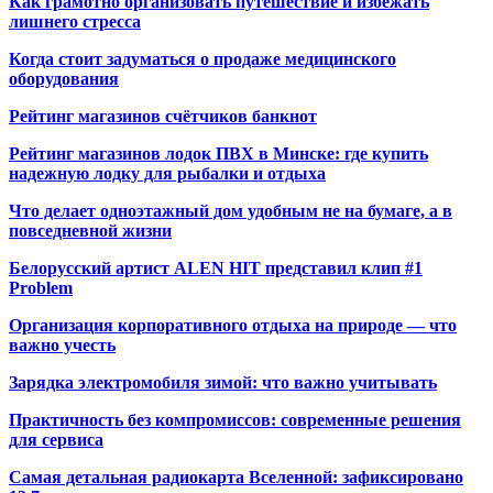
Как грамотно организовать путешествие и избежать
лишнего стресса
Когда стоит задуматься о продаже медицинского
оборудования
Рейтинг магазинов счётчиков банкнот
Рейтинг магазинов лодок ПВХ в Минске: где купить
надежную лодку для рыбалки и отдыха
Что делает одноэтажный дом удобным не на бумаге, а в
повседневной жизни
Белорусский артист ALEN HIT представил клип #1
Problem
Организация корпоративного отдыха на природе — что
важно учесть
Зарядка электромобиля зимой: что важно учитывать
Практичность без компромиссов: современные решения
для сервиса
Самая детальная радиокарта Вселенной: зафиксировано