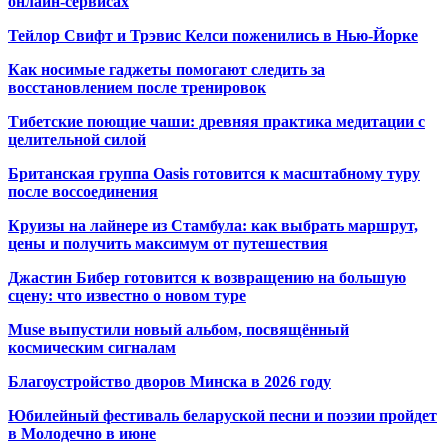
онлайн-сервисах
Тейлор Свифт и Трэвис Келси поженились в Нью-Йорке
Как носимые гаджеты помогают следить за
восстановлением после тренировок
Тибетские поющие чаши: древняя практика медитации с
целительной силой
Британская группа Oasis готовится к масштабному туру
после воссоединения
Круизы на лайнере из Стамбула: как выбрать маршрут,
цены и получить максимум от путешествия
Джастин Бибер готовится к возвращению на большую
сцену: что известно о новом туре
Muse выпустили новый альбом, посвящённый
космическим сигналам
Благоустройство дворов Минска в 2026 году
Юбилейный фестиваль беларуской песни и поэзии пройдет
в Молодечно в июне