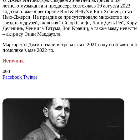
за Джека Антоноффа. Свадьба 28-летней актрисы и 39-
летнего музыканта и продюсера состоялась 19 августа 2023
года на пляже в ресторане Bird & Betty’s в Бич-Хейвен, штат
Нью-Джерси. На празднике присутствовало множество их
звездных друзей, включая Тейлор Свифт, Лану Дель Рей, Кару
Делевинь, Ченнига Татума, Зои Кравиц, а также маму невесты
– актрису Энди Макдауэлл.
Маргарет и Джек начали встречаться в 2021 году и объявили о
помолвке в мае 2022-го.
Источник
490
LinkedIn
Tumblr
Reddit
Вконтакте
Одноклассники
Skype
Messenger
Messenger
WhatsApp
Telegram
Viber
Line
Поделиться
Печатать
Facebook
Twitter
через
электронную
Похожие радио
почту