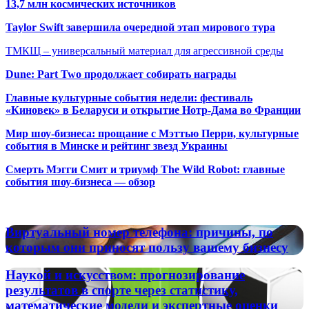
13,7 млн космических источников
Taylor Swift завершила очередной этап мирового тура
ТМКЩ – универсальный материал для агрессивной среды
Dune: Part Two продолжает собирать награды
Главные культурные события недели: фестиваль
«Киновек» в Беларуси и открытие Нотр-Дама во Франции
Мир шоу-бизнеса: прощание с Мэттью Перри, культурные
события в Минске и рейтинг звезд Украины
Смерть Мэгги Смит и триумф The Wild Robot: главные
события шоу-бизнеса — обзор
Популярные радиостанции
Виртуальный
Виртуальный номер телефона: причины, по
номер
которым они приносят пользу вашему бизнесу
телефона:
причины,
Наукой
Наукой и искусством: прогнозирование
по
и
результатов в спорте через статистику,
которым
искусством:
математические модели и экспертные оценки
они