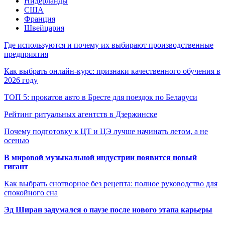
Нидерланды
США
Франция
Швейцария
Где используются и почему их выбирают производственные
предприятия
Как выбрать онлайн-курс: признаки качественного обучения в
2026 году
ТОП 5: прокатов авто в Бресте для поездок по Беларуси
Рейтинг ритуальных агентств в Дзержинске
Почему подготовку к ЦТ и ЦЭ лучше начинать летом, а не
осенью
В мировой музыкальной индустрии появится новый
гигант
Как выбрать снотворное без рецепта: полное руководство для
спокойного сна
Эд Ширан задумался о паузе после нового этапа карьеры