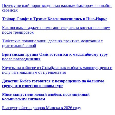
Почему низкий порог входа стал важным фактором в онлайн-
сервисах
Тейлор Свифт и Трэвис Келси поженились в Нью-Йорке
Как носимые гаджеты помогают следить за восстановлением
после тренировок
Тибетские поющие чаши: древняя практика медитации с
целительной силой
Британская группа Oasis готовится к масштабному туру
после воссоединения
Круизы на лайнере из Стамбула: как выбрать маршрут, цены и
получить максимум от путешествия
Джастин Бибер готовится к возвращению на большую
сцену: что известно о новом туре
Muse выпустили новый альбом, посвящённый
космическим сигналам
Благоустройство дворов Минска в 2026 году