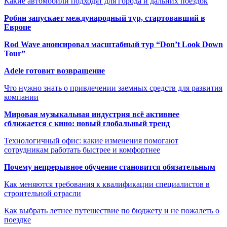
Какие автомобили подходят для города и дальних поездок
Робин запускает международный тур, стартовавший в
Европе
Rod Wave анонсировал масштабный тур “Don’t Look Down
Tour”
Adele готовит возвращение
Что нужно знать о привлечении заемных средств для развития
компании
Мировая музыкальная индустрия всё активнее
сближается с кино: новый глобальный тренд
Технологичный офис: какие изменения помогают
сотрудникам работать быстрее и комфортнее
Почему непрерывное обучение становится обязательным
Как меняются требования к квалификации специалистов в
строительной отрасли
Как выбрать летнее путешествие по бюджету и не пожалеть о
поездке