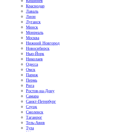
Кишинёв
Краснодар
Лаваль
Лион
Луганск
Минск
Монреаль
Москва
Нижний Новгород
Новосибирск
Нью-Йорк
Николаев
Одесса
Омск
Париж
Пермь
Рига
Ростов-на-Дону
Самара
Санкт-Петербург
Слуцк
Смоленск
Таганрог
Тель-Авив
Тула