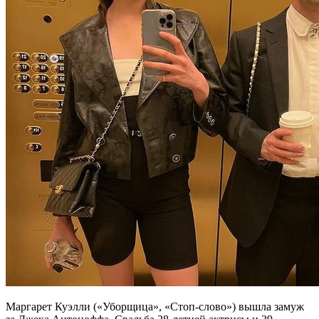
Маргарет Куэлли («Уборщица», «Стоп-слово») вышла замуж