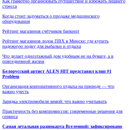
Как грамотно организовать путешествие и избежать лишнего
стресса
Когда стоит задуматься о продаже медицинского
оборудования
Рейтинг магазинов счётчиков банкнот
Рейтинг магазинов лодок ПВХ в Минске: где купить
надежную лодку для рыбалки и отдыха
Что делает одноэтажный дом удобным не на бумаге, а в
повседневной жизни
Белорусский артист ALEN HIT представил клип #1
Problem
Организация корпоративного отдыха на природе — что
важно учесть
Зарядка электромобиля зимой: что важно учитывать
Практичность без компромиссов: современные решения для
сервиса
Самая детальная радиокарта Вселенной: зафиксировано