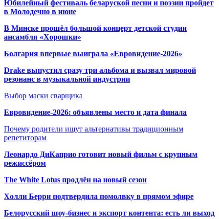
Юбилейный фестиваль беларуской песни и поэзии пройдет
в Молодечно в июне
В Минске прошёл большой концерт детской студии
ансамбля «Хорошки»
Болгария впервые выиграла «Евровидение-2026»
Drake выпустил сразу три альбома и вызвал мировой
резонанс в музыкальной индустрии
Выбор маски сварщика
Евровидение-2026: объявлены место и дата финала
Почему родители ищут альтернативы традиционным
репетиторам
Леонардо ДиКаприо готовит новый фильм с крупным
режиссёром
The White Lotus продлён на новый сезон
Холли Берри подтвердила помолвк
у в прямом эфире
Белорусский шоу-бизнес и экспорт контента: есть ли выход