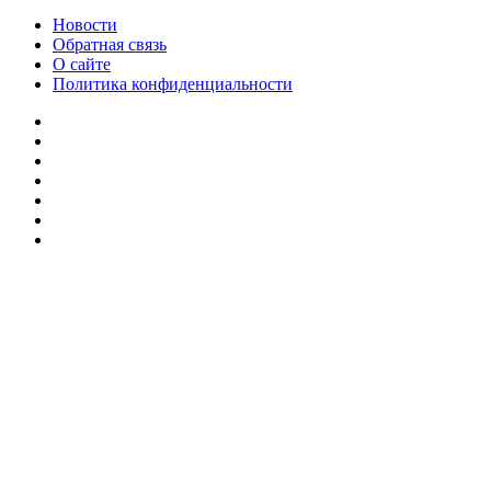
Новости
Обратная связь
О сайте
Политика конфиденциальности
Facebook
Twitter
YouTube
vk.com
Одноклассники
Telegram
RSS
Кнопка
«Наверх»