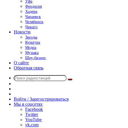
Уфа
Феодосия
Хадера
Чапаевск
Челябинск
Чикаго
Новости
Звезды
Культура
Медиа
Музыка
Шоу-бизнес
О сайте
Обратная связь
Поиск
Switch
радиостанций
skin
Sidebar
Случайное
радио
Войти / Зарегистрироваться
Мы в соцсетях
Facebook
Twitter
YouTube
vk.com