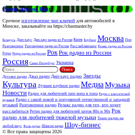
FM
Радио
Радио Аплюс Beat
Аплюс
Beat
Срочное
изготовление чип ключей
для автомобилей в
Минске, заказывайте на https://chasmaster.by
Москва
Киев
Дип-хаус
Дип-хаус радио из России
Клубное
Поп
Беларусь
Разговорное
Расслабляющее
Разговорное радио из России
Релакс радио из России
Рок
Рок радио из России
Ретро
Ретро-радио из России
Россия
Украина
Санкт-Петербург
Найти:
Звезды
Дип-хаус радио
Джаз радио
Детское радио
Культура
Медиа
Музыка
Лучшее клубное радио
Новости
Радио для любителей хип-хопа и рэпа
Радио с классической
Радио с самой новой и популярной отечественной и западной
музыкой
музыкой
Разговорное радио
Релакс радио для тех, кто хочет
Рок
расслабиться
Ретро радио для любителей хитов 80х и 90х
радио для любителей тяжелой музыки
Транс-радио на
Шоу-бизнес
любой вкус
Шансон радио
Фолк радио
© Все права защищены 2026