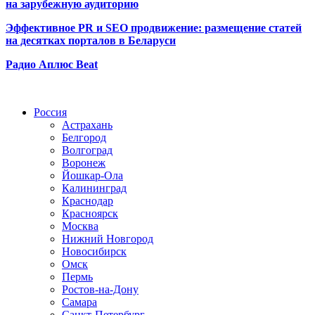
на зарубежную аудиторию
Эффективное PR и SEO продвижение:
размещение статей
на десятках порталов в Беларуси
Радио Аплюс Beat
Радио по странам
Россия
Астрахань
Белгород
Волгоград
Воронеж
Йошкар-Ола
Калининград
Краснодар
Красноярск
Москва
Нижний Новгород
Новосибирск
Омск
Пермь
Ростов-на-Дону
Самара
Санкт-Петербург