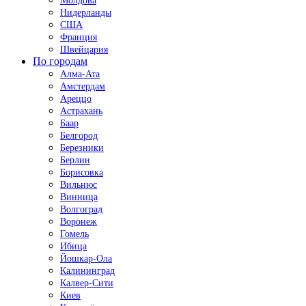
Молдова
Нидерланды
США
Франция
Швейцария
По городам
Алма-Ата
Амстердам
Ареццо
Астрахань
Баар
Белгород
Березники
Берлин
Борисовка
Вильнюс
Винница
Волгоград
Воронеж
Гомель
Ибица
Йошкар-Ола
Калининград
Калвер-Сити
Киев