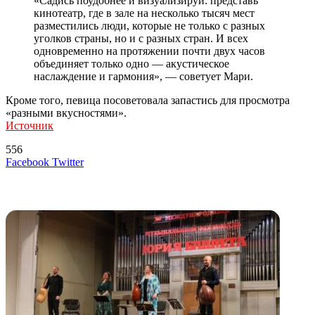
«Садись поудобнее и визуализируй: представь
кинотеатр, где в зале на несколько тысяч мест
разместились люди, которые не только с разных
уголков страны, но и с разных стран. И всех
одновременно на протяжении почти двух часов
объединяет только одно — акустическое
наслаждение и гармония», — советует Мари.
Кроме того, певица посоветовала запастись для просмотра
«разными вкусностями».
Источник
556
LinkedIn
Tumblr
Reddit
Вконтакте
Одноклассники
Skype
Messenger
Messenger
WhatsApp
Telegram
Viber
Line
Поделиться
Печатать
Facebook
Twitter
через
электронную
Похожие радио
почту