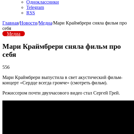
Одноклассники
Telegram
RSS
Главная
/
Новости
/
Медиа
/
Мари Краймбрери сняла фильм про
себя
Медиа
Мари Краймбрери сняла фильм про
себя
556
Мари Краймбрери выпустила в свет акустический фильм-
концерт «Сердце всегда громче» (смотреть фильм).
Режиссером почти двухчасового видео стал Сергей Грей.