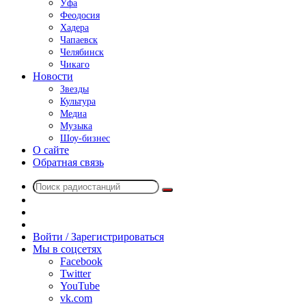
Уфа
Феодосия
Хадера
Чапаевск
Челябинск
Чикаго
Новости
Звезды
Культура
Медиа
Музыка
Шоу-бизнес
О сайте
Обратная связь
Поиск
Switch
радиостанций
skin
Sidebar
Случайное
радио
Войти / Зарегистрироваться
Мы в соцсетях
Facebook
Twitter
YouTube
vk.com