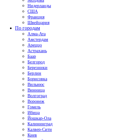
Молдова
Нидерланды
США
Франция
Швейцария
По городам
Алма-Ата
Амстердам
Ареццо
Астрахань
Баар
Белгород
Березники
Берлин
Борисовка
Вильнюс
Винница
Волгоград
Воронеж
Гомель
Ибица
Йошкар-Ола
Калининград
Калвер-Сити
Киев