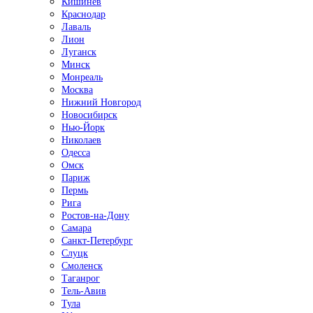
Кишинёв
Краснодар
Лаваль
Лион
Луганск
Минск
Монреаль
Москва
Нижний Новгород
Новосибирск
Нью-Йорк
Николаев
Одесса
Омск
Париж
Пермь
Рига
Ростов-на-Дону
Самара
Санкт-Петербург
Слуцк
Смоленск
Таганрог
Тель-Авив
Тула