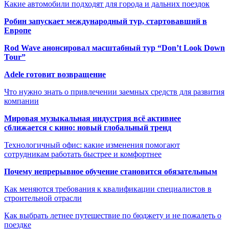
Какие автомобили подходят для города и дальних поездок
Робин запускает международный тур, стартовавший в
Европе
Rod Wave анонсировал масштабный тур “Don’t Look Down
Tour”
Adele готовит возвращение
Что нужно знать о привлечении заемных средств для развития
компании
Мировая музыкальная индустрия всё активнее
сближается с кино: новый глобальный тренд
Технологичный офис: какие изменения помогают
сотрудникам работать быстрее и комфортнее
Почему непрерывное обучение становится обязательным
Как меняются требования к квалификации специалистов в
строительной отрасли
Как выбрать летнее путешествие по бюджету и не пожалеть о
поездке