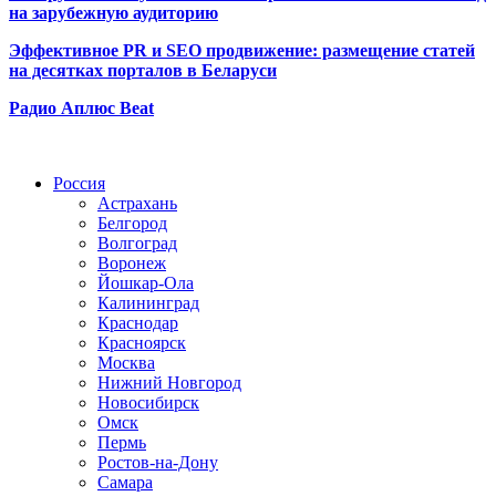
на зарубежную аудиторию
Эффективное PR и SEO продвижение:
размещение статей
на десятках порталов в Беларуси
Радио Аплюс Beat
Радио по странам
Россия
Астрахань
Белгород
Волгоград
Воронеж
Йошкар-Ола
Калининград
Краснодар
Красноярск
Москва
Нижний Новгород
Новосибирск
Омск
Пермь
Ростов-на-Дону
Самара