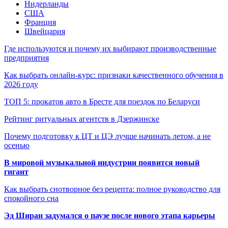
Нидерланды
США
Франция
Швейцария
Где используются и почему их выбирают производственные
предприятия
Как выбрать онлайн-курс: признаки качественного обучения в
2026 году
ТОП 5: прокатов авто в Бресте для поездок по Беларуси
Рейтинг ритуальных агентств в Дзержинске
Почему подготовку к ЦТ и ЦЭ лучше начинать летом, а не
осенью
В мировой музыкальной индустрии появится новый
гигант
Как выбрать снотворное без рецепта: полное руководство для
спокойного сна
Эд Ширан задумался о паузе после нового этапа карьеры