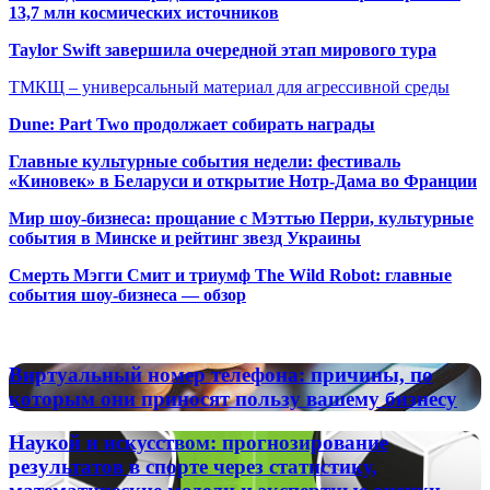
13,7 млн космических источников
Taylor Swift завершила очередной этап мирового тура
ТМКЩ – универсальный материал для агрессивной среды
Dune: Part Two продолжает собирать награды
Главные культурные события недели: фестиваль
«Киновек» в Беларуси и открытие Нотр-Дама во Франции
Мир шоу-бизнеса: прощание с Мэттью Перри, культурные
события в Минске и рейтинг звезд Украины
Смерть Мэгги Смит и триумф The Wild Robot: главные
события шоу-бизнеса — обзор
Популярные радиостанции
Виртуальный
Виртуальный номер телефона: причины, по
номер
которым они приносят пользу вашему бизнесу
телефона:
причины,
Наукой
Наукой и искусством: прогнозирование
по
и
результатов в спорте через статистику,
которым
искусством:
они