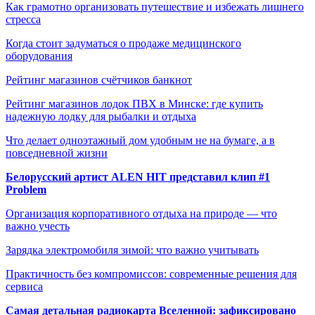
Как грамотно организовать путешествие и избежать лишнего
стресса
Когда стоит задуматься о продаже медицинского
оборудования
Рейтинг магазинов счётчиков банкнот
Рейтинг магазинов лодок ПВХ в Минске: где купить
надежную лодку для рыбалки и отдыха
Что делает одноэтажный дом удобным не на бумаге, а в
повседневной жизни
Белорусский артист ALEN HIT представил клип #1
Problem
Организация корпоративного отдыха на природе — что
важно учесть
Зарядка электромобиля зимой: что важно учитывать
Практичность без компромиссов: современные решения для
сервиса
Самая детальная радиокарта Вселенной: зафиксировано