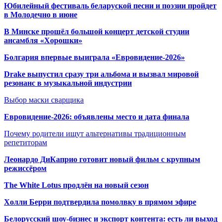
Юбилейный фестиваль беларуской песни и поэзии пройдет
в Молодечно в июне
В Минске прошёл большой концерт детской студии
ансамбля «Хорошки»
Болгария впервые выиграла «Евровидение-2026»
Drake выпустил сразу три альбома и вызвал мировой
резонанс в музыкальной индустрии
Выбор маски сварщика
Евровидение-2026: объявлены место и дата финала
Почему родители ищут альтернативы традиционным
репетиторам
Леонардо ДиКаприо готовит новый фильм с крупным
режиссёром
The White Lotus продлён на новый сезон
Холли Берри подтвердила помолвк
у в прямом эфире
Белорусский шоу-бизнес и экспорт контента: есть ли выход