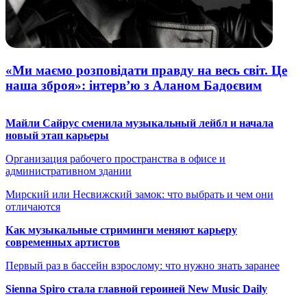
«Ми маємо розповідати правду на весь світ. Це
наша зброя»: інтерв’ю з Аланом Бадоєвим
Майли Сайрус сменила музыкальный лейбл и начала
новый этап карьеры
Организация рабочего пространства в офисе и
административном здании
Мирский или Несвижский замок: что выбрать и чем они
отличаются
Как музыкальные стриминги меняют карьеру
современных артистов
Первый раз в бассейн взрослому: что нужно знать заранее
Sienna Spiro стала главной героиней New Music Daily