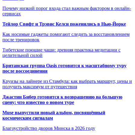
Почему низкий порог входа стал важным фактором в онлайн-
сервисах
Тейлор Свифт и Трэвис Келси поженились в Нью-Йорке
Как носимые гаджеты помогают следить за восстановлением
после тренировок
Тибетские поющие чаши: древняя практика медитации с
целительной силой
Британская группа Oasis готовится к масштабному туру
после воссоединения
Круизы на лайнере из Стамбула: как выбрать маршрут, цены и
получить максимум от путешествия
Джастин Бибер готовится к возвращению на большую
сцену: что известно о новом туре
Muse выпустили новый альбом, посвящённый
космическим сигналам
Благоустройство дворов Минска в 2026 году