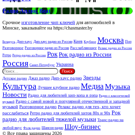
FM
Радио
Радио Аплюс Beat
Аплюс
Beat
Срочное
изготовление чип ключей
для автомобилей в
Минске, заказывайте на https://chasmaster.by
Москва
Киев
Дип-хаус
Дип-хаус радио из России
Клубное
Поп
Беларусь
Разговорное
Расслабляющее
Разговорное радио из России
Релакс радио из России
Рок
Рок радио из России
Ретро
Ретро-радио из России
Россия
Украина
Санкт-Петербург
Найти:
Звезды
Дип-хаус радио
Джаз радио
Детское радио
Культура
Медиа
Музыка
Лучшее клубное радио
Новости
Радио для любителей хип-хопа и рэпа
Радио с классической
Радио с самой новой и популярной отечественной и западной
музыкой
музыкой
Разговорное радио
Релакс радио для тех, кто хочет
Рок
расслабиться
Ретро радио для любителей хитов 80х и 90х
радио для любителей тяжелой музыки
Транс-радио на
Шоу-бизнес
любой вкус
Шансон радио
Фолк радио
© Все права защищены 2026