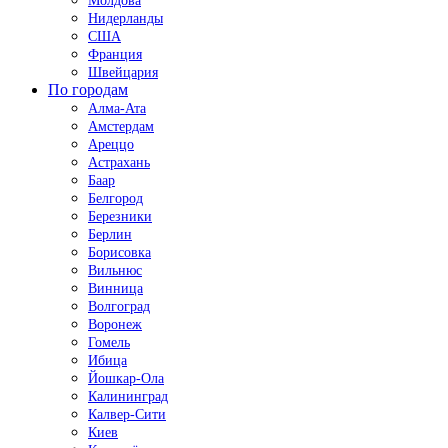
Молдова
Нидерланды
США
Франция
Швейцария
По городам
Алма-Ата
Амстердам
Ареццо
Астрахань
Баар
Белгород
Березники
Берлин
Борисовка
Вильнюс
Винница
Волгоград
Воронеж
Гомель
Ибица
Йошкар-Ола
Калининград
Калвер-Сити
Киев