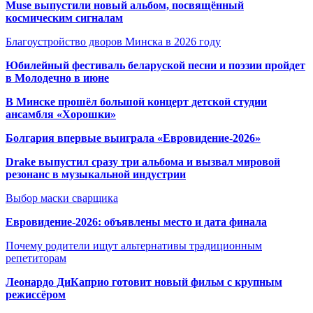
Muse выпустили новый альбом, посвящённый
космическим сигналам
Благоустройство дворов Минска в 2026 году
Юбилейный фестиваль беларуской песни и поэзии пройдет
в Молодечно в июне
В Минске прошёл большой концерт детской студии
ансамбля «Хорошки»
Болгария впервые выиграла «Евровидение-2026»
Drake выпустил сразу три альбома и вызвал мировой
резонанс в музыкальной индустрии
Выбор маски сварщика
Евровидение-2026: объявлены место и дата финала
Почему родители ищут альтернативы традиционным
репетиторам
Леонардо ДиКаприо готовит новый фильм с крупным
режиссёром