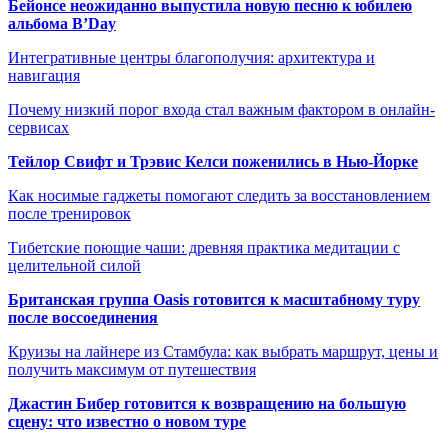
Бейонсе неожиданно выпустила новую песню к юбилею
альбома B’Day
Интегративные центры благополучия: архитектура и
навигация
Почему низкий порог входа стал важным фактором в онлайн-
сервисах
Тейлор Свифт и Трэвис Келси поженились в Нью-Йорке
Как носимые гаджеты помогают следить за восстановлением
после тренировок
Тибетские поющие чаши: древняя практика медитации с
целительной силой
Британская группа Oasis готовится к масштабному туру
после воссоединения
Круизы на лайнере из Стамбула: как выбрать маршрут, цены и
получить максимум от путешествия
Джастин Бибер готовится к возвращению на большую
сцену: что известно о новом туре