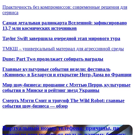
Практичность без компромиссов: современные решения для
сервиса
Самая детальная радиокарта Вселенной: зафиксировано
13,7 млн космических источников
Taylor Swift завершила очередной этап мирового тура
ТМКЩ – универсальный материал для агрессивной среды
Dune: Part Two продолжает собирать награды
Главные культурные события недели: фестиваль
«Киновек» в Беларуси и открытие Нотр-Дама во Франции
Мир шоу-бизнеса: прощание с Мэттью Перри, культурные
события в Минске и рейтинг звезд Украины
Смерть Мэгги Смит и триумф The Wild Robot: главные
события шоу-бизнеса — обзор
Популярные радиостанции
Виртуальный
Виртуальный номер телефона: причины, по
номер
которым они приносят пользу вашему бизнесу