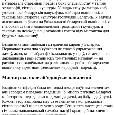
патрабавала стараннай працы з боку спецыялістаў у галіне
этнаграфіі, гісторыі і культуры. У падрыхтоўцы матэрыялаў
удзельнічалі беларускія навукоўцы, майстры выцінанкі, а
таксама Міністэрства культуры Рэспублікі Беларусь. У заяўцы
акцэнтавалася ўвага на ўнікальнасці беларускай выцінанкі, яе
глыбокай сувязі з нацыянальнай традыцыяй і культуры, а
таксама на неабходнасці захавання гэтага віду мастацтва для
будучых пакаленняў.
Выцінанка мае глыбокія гістарычныя карані ў Беларусі.
Першапачаткова яна з’яўлялася як спосаб упрыгожвання
дамоў, акон, кніг і абразоў. Складанасць узораў, геаметрычная
дакладнасць і разнастайнасць тэматычных матываў — ад
раслінных і жывёльных да рэлігійных — робяць беларускую
выцінанку адметным феноменам народнай творчасці.
Мастацтва, якое аб’ядноўвае пакаленні
Выцінанка заўсёды была не толькі дэкаратыўным элементам,
але і сродкам перадачы традыцый. У многіх рэгіёнах Беларусі
майстэрства перадавалася ад маці да дачкі, ад бабулі да ўнучкі.
Кожны ўзор выцінанкі меў сваё значэнне і мог расказаць
гісторыю сям’і ці нават усяго роду. Сёння гэта мастацтва стала
сімвалам нацыянальнай самабытнасці і крыніцай натхнення