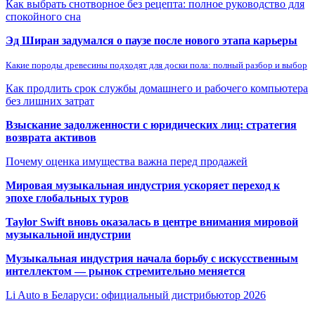
Как выбрать снотворное без рецепта: полное руководство для
спокойного сна
Эд Ширан задумался о паузе после нового этапа карьеры
Какие породы древесины подходят для доски пола: полный разбор и выбор
Как продлить срок службы домашнего и рабочего компьютера
без лишних затрат
Взыскание задолженности с юридических лиц: стратегия
возврата активов
Почему оценка имущества важна перед продажей
Мировая музыкальная индустрия ускоряет переход к
эпохе глобальных туров
Taylor Swift вновь оказалась в центре внимания мировой
музыкальной индустрии
Музыкальная индустрия начала борьбу с искусственным
интеллектом — рынок стремительно меняется
Li Auto в Беларуси: официальный дистрибьютор 2026