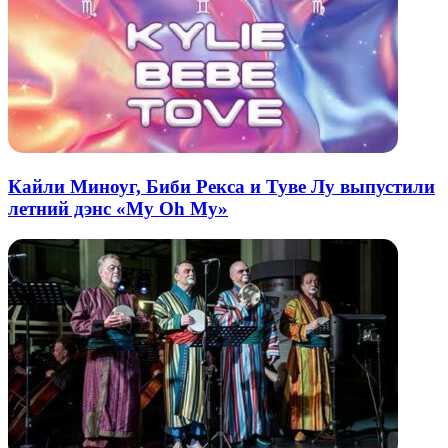
Кайли Миноуг, Биби Рекса и Туве Лу выпустили
летний дэнс «My Oh My»