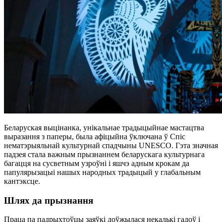
Беларуская выцінанка, унікальнае традыцыйнае мастацтва
выразання з паперы, была афіцыйна ўключана ў Спіс
нематэрыяльнай культурнай спадчыны UNESCO. Гэта значная
падзея стала важным прызнаннем беларускага культурнага
багацця на сусветным узроўні і яшчэ адным крокам да
папулярызацыі нашых народных традыцый у глабальным
кантэксце.
Шлях да прызнання
Праца па падрыхтоўцы заяўкі доўжылася некалькі гадоў і