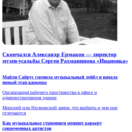
Скончался Александр Ермаков — директор
музея-усадьбы Сергея Рахманинова «Ивановка»
Майли Сайрус сменила музыкальный лейбл и начала
новый этап карьеры
Организация рабочего пространства в офисе и
административном здании
Мирский или Несвижский замок: что выбрать и чем они
отличаются
Как музыкальные стриминги меняют карьеру
современных артистов