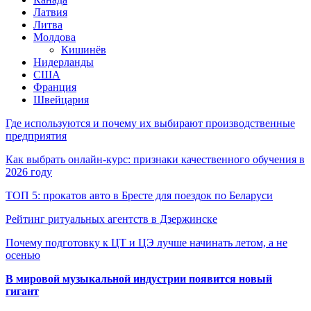
Латвия
Литва
Молдова
Кишинёв
Нидерланды
США
Франция
Швейцария
Где используются и почему их выбирают производственные
предприятия
Как выбрать онлайн-курс: признаки качественного обучения в
2026 году
ТОП 5: прокатов авто в Бресте для поездок по Беларуси
Рейтинг ритуальных агентств в Дзержинске
Почему подготовку к ЦТ и ЦЭ лучше начинать летом, а не
осенью
В мировой музыкальной индустрии появится новый
гигант