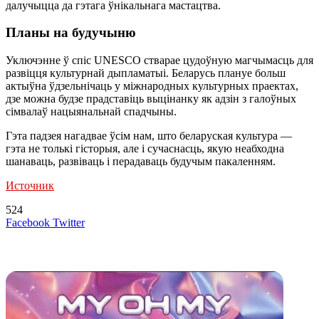
далучыцца да гэтага ўнікальнага мастацтва.
Планы на будучыню
Уключэнне ў спіс UNESCO стварае цудоўную магчымасць для
развіцця культурнай дыпламатыі. Беларусь плануе больш
актыўна ўдзельнічаць у міжнародных культурных праектах,
дзе можна будзе прадставіць выцінанку як адзін з галоўных
сімвалаў нацыянальнай спадчыны.
Гэта падзея нагадвае ўсім нам, што беларуская культура —
гэта не толькі гісторыя, але і сучаснасць, якую неабходна
шанаваць, развіваць і перадаваць будучым пакаленням.
Источник
524
LinkedIn
Tumblr
Reddit
Вконтакте
Одноклассники
Skype
Messenger
Messenger
WhatsApp
Telegram
Viber
Line
Поделиться
Печатать
Facebook
Twitter
через
электронную
Похожие радио
почту