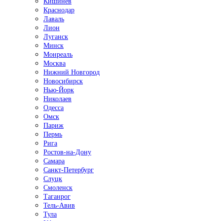
Кишинёв
Краснодар
Лаваль
Лион
Луганск
Минск
Монреаль
Москва
Нижний Новгород
Новосибирск
Нью-Йорк
Николаев
Одесса
Омск
Париж
Пермь
Рига
Ростов-на-Дону
Самара
Санкт-Петербург
Слуцк
Смоленск
Таганрог
Тель-Авив
Тула