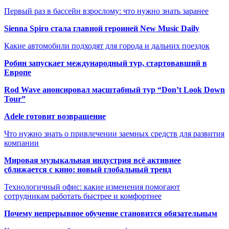
Первый раз в бассейн взрослому: что нужно знать заранее
Sienna Spiro стала главной героиней New Music Daily
Какие автомобили подходят для города и дальних поездок
Робин запускает международный тур, стартовавший в
Европе
Rod Wave анонсировал масштабный тур “Don’t Look Down
Tour”
Adele готовит возвращение
Что нужно знать о привлечении заемных средств для развития
компании
Мировая музыкальная индустрия всё активнее
сближается с кино: новый глобальный тренд
Технологичный офис: какие изменения помогают
сотрудникам работать быстрее и комфортнее
Почему непрерывное обучение становится обязательным