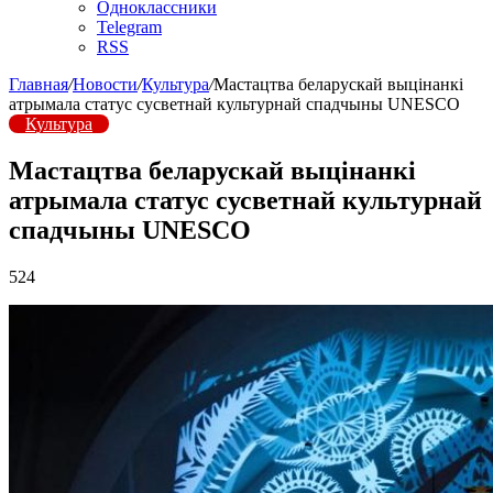
Одноклассники
Telegram
RSS
Главная
/
Новости
/
Культура
/
Мастацтва беларускай выцінанкі
атрымала статус сусветнай культурнай спадчыны UNESCO
Культура
Мастацтва беларускай выцінанкі
атрымала статус сусветнай культурнай
спадчыны UNESCO
524