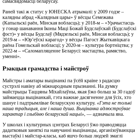
самасвядомасці беларусаў.
Раней такі ж статус у ЮНЕСКА атрымалі: у 2009 годзе –
калядны абрад «Калядныя цары» ў вёсцы Семежава
(Капыльскі раён, Мінская вобласць); у 2018-м – «Урачыстасць
у гонар шанавання Іконы Маці Божай Будслаўскай (Будслаўскі
фэст)» у вёсцы Будслаў (Мядзельскі раён, Мінсая вобласць); у
2019-м – «Юр’еўскі карагод» у вёсцы Пагост Жыткавіцкага
раёна Гомельскай вобласці; у 2020-м – культура бортніцтва; у
2022-м – «Саломапляценне Беларусі: мастацтва, рамяство,
уменні».
Рэакцыя грамадства і майстроў
Майстры і аматары выцінанкі па ўсёй краіне з радасцю
сустрэлі навіну аб міжнародным прызнанні. На думку
майстрыцы Таццяны Міхайлаўны, якая ўжо больш за 30 гадоў
займаецца выцінанкай, гэта важнае дасягненне для ўсіх, хто
шануе і падтрымлівае беларускую культуру.
«Гэта не толькі
наша традыцыя, але і наша душа. Выцінанка адлюстроўвае
характар і глыбіню беларускай нацыі»
, — адзначыла яна.
У школах і культурных цэнтрах Беларусі ўжо праводзяцца
дадатковыя заняткі па навучанні выцінанцы, арганізоўваюцца
выстаўкі і майстар-класы, каб яшчэ больш людзей змаглі