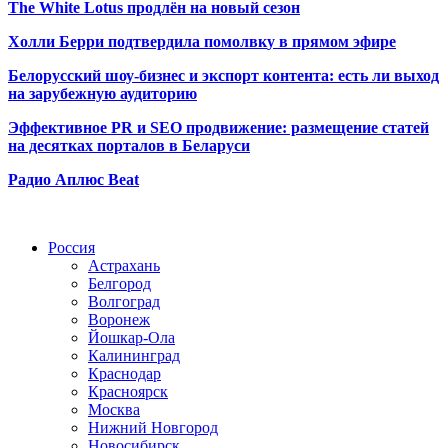
The White Lotus продлён на новый сезон
Холли Берри подтвердила помолвк
у в прямом эфире
Белорусский шоу-бизнес и экспорт контента: есть ли выход
на зарубежную аудиторию
Эффективное PR и SEO продвижение:
размещение статей
на десятках порталов в Беларуси
Радио Аплюс Beat
Радио по странам
Россия
Астрахань
Белгород
Волгоград
Воронеж
Йошкар-Ола
Калининград
Краснодар
Красноярск
Москва
Нижний Новгород
Новосибирск