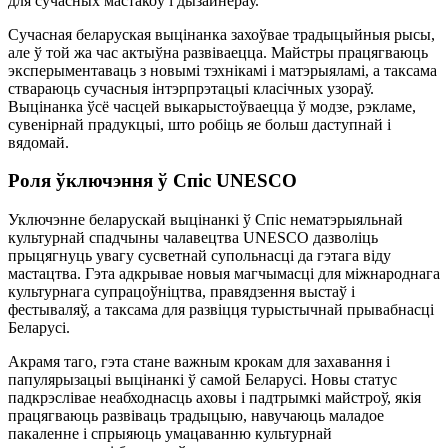
для сучасных мастакоў і дызайнераў.
Сучасная беларуская выцінанка захоўвае традыцыйныя рысы,
але ў той жа час актыўна развіваецца. Майстры працягваюць
эксперыментаваць з новымі тэхнікамі і матэрыяламі, а таксама
ствараюць сучасныя інтэрпрэтацыі класічных узораў.
Выцінанка ўсё часцей выкарыстоўваецца ў модзе, рэкламе,
сувенірнай прадукцыі, што робіць яе больш даступнай і
вядомай.
Роля ўключэння ў Спіс UNESCO
Уключэнне беларускай выцінанкі ў Спіс нематэрыяльнай
культурнай спадчыны чалавецтва UNESCO дазволіць
прыцягнуць увагу сусветнай супольнасці да гэтага віду
мастацтва. Гэта адкрывае новыя магчымасці для міжнароднага
культурнага супрацоўніцтва, правядзення выстаў і
фестываляў, а таксама для развіцця турыстычнай прывабнасці
Беларусі.
Акрамя таго, гэта стане важным крокам для захавання і
папулярызацыі выцінанкі ў самой Беларусі. Новы статус
падкрэслівае неабходнасць аховы і падтрымкі майстроў, якія
працягваюць развіваць традыцыю, навучаюць маладое
пакаленне і спрыяюць умацаванню культурнай