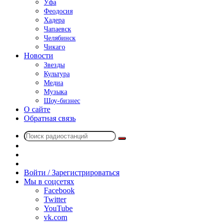
Уфа
Феодосия
Хадера
Чапаевск
Челябинск
Чикаго
Новости
Звезды
Культура
Медиа
Музыка
Шоу-бизнес
О сайте
Обратная связь
Поиск
Switch
радиостанций
skin
Sidebar
Случайное
радио
Войти / Зарегистрироваться
Мы в соцсетях
Facebook
Twitter
YouTube
vk.com