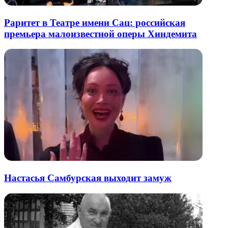
Раритет в Театре имени Сац: российская
премьера малоизвестной оперы Хиндемита
Настасья Самбурская выходит замуж