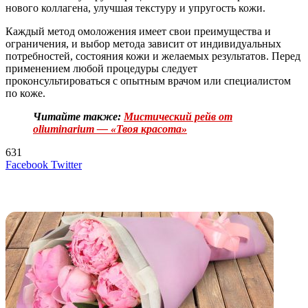
нового коллагена, улучшая текстуру и упругость кожи.
Каждый метод омоложения имеет свои преимущества и
ограничения, и выбор метода зависит от индивидуальных
потребностей, состояния кожи и желаемых результатов. Перед
применением любой процедуры следует
проконсультироваться с опытным врачом или специалистом
по коже.
Читайте также:
Мистический рейв от
oliuminarium — «Твоя красота»
631
LinkedIn
Tumblr
Reddit
Вконтакте
Одноклассники
Skype
Messenger
Messenger
WhatsApp
Telegram
Viber
Line
Поделиться
Печатать
Facebook
Twitter
через
электронную
Похожие радио
почту