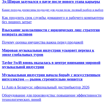
Эд Ширан задумался о паузе после нового этапа карьеры
Какие породы древесины подходят для доски пола: полный разбор и выбор
Как продлить срок службы домашнего и рабочего компьютера
без лишних затрат
Взыскание задолженности с юридических лиц: стратегия
возврата активов
Почему оценка имущества важна перед продажей
Мировая музыкальная индустрия ускоряет переход к
эпохе глобальных туров
Taylor Swift вновь оказалась в центре внимания мировой
музыкальной индустрии
Музыкальная индустрия начала борьбу с искусственным
интеллектом — рынок стремительно меняется
Li Auto в Беларуси: официальный дистрибьютор 2026
Оборудование для производства: повышение эффективности
технологических линий