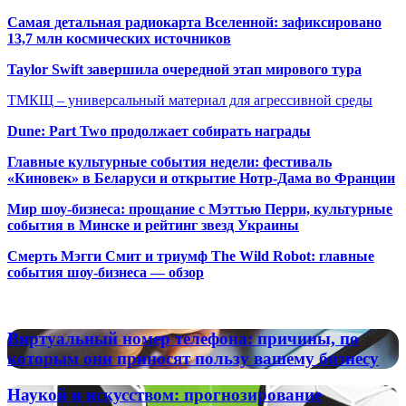
Самая детальная радиокарта Вселенной: зафиксировано
13,7 млн космических источников
Taylor Swift завершила очередной этап мирового тура
ТМКЩ – универсальный материал для агрессивной среды
Dune: Part Two продолжает собирать награды
Главные культурные события недели: фестиваль
«Киновек» в Беларуси и открытие Нотр-Дама во Франции
Мир шоу-бизнеса: прощание с Мэттью Перри, культурные
события в Минске и рейтинг звезд Украины
Смерть Мэгги Смит и триумф The Wild Robot: главные
события шоу-бизнеса — обзор
Популярные радиостанции
Виртуальный
Виртуальный номер телефона: причины, по
номер
которым они приносят пользу вашему бизнесу
телефона:
причины,
Наукой
Наукой и искусством: прогнозирование
по