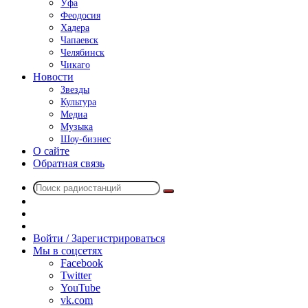
Уфа
Феодосия
Хадера
Чапаевск
Челябинск
Чикаго
Новости
Звезды
Культура
Медиа
Музыка
Шоу-бизнес
О сайте
Обратная связь
Поиск
Switch
радиостанций
skin
Sidebar
Случайное
радио
Войти / Зарегистрироваться
Мы в соцсетях
Facebook
Twitter
YouTube
vk.com