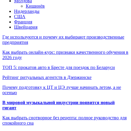
Молдова
Кишинёв
Нидерланды
США
Франция
Швейцария
Где используются и почему их выбирают производственные
предприятия
Как выбрать онлайн-курс: признаки качественного обучения в
2026 году
ТОП 5: прокатов авто в Бресте для поездок по Беларуси
Рейтинг ритуальных агентств в Дзержинске
Почему подготовку к ЦТ и ЦЭ лучше начинать летом, а не
осенью
В мировой музыкальной индустрии появится новый
гигант
Как выбрать снотворное без рецепта: полное руководство для
спокойного сна