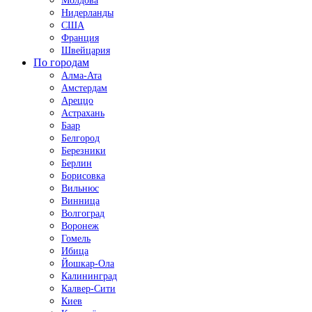
Молдова
Нидерланды
США
Франция
Швейцария
По городам
Алма-Ата
Амстердам
Ареццо
Астрахань
Баар
Белгород
Березники
Берлин
Борисовка
Вильнюс
Винница
Волгоград
Воронеж
Гомель
Ибица
Йошкар-Ола
Калининград
Калвер-Сити
Киев