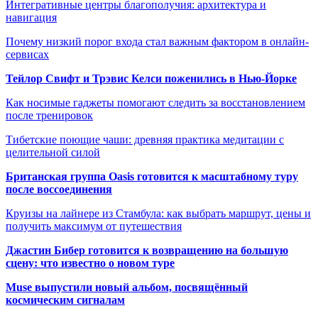
Интегративные центры благополучия: архитектура и
навигация
Почему низкий порог входа стал важным фактором в онлайн-
сервисах
Тейлор Свифт и Трэвис Келси поженились в Нью-Йорке
Как носимые гаджеты помогают следить за восстановлением
после тренировок
Тибетские поющие чаши: древняя практика медитации с
целительной силой
Британская группа Oasis готовится к масштабному туру
после воссоединения
Круизы на лайнере из Стамбула: как выбрать маршрут, цены и
получить максимум от путешествия
Джастин Бибер готовится к возвращению на большую
сцену: что известно о новом туре
Muse выпустили новый альбом, посвящённый
космическим сигналам