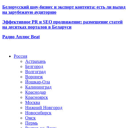
Белорусский шоу-бизнес и экспорт контента: есть ли выход
на зарубежную аудиторию
Эффективное PR и SEO продвижение:
размещение статей
на десятках порталов в Беларуси
Радио Аплюс Beat
Радио по странам
Россия
Астрахань
Белгород
Волгоград
Воронеж
Йошкар-Ола
Калининград
Краснодар
Красноярск
Москва
Нижний Новгород
Новосибирск
Омск
Пермь