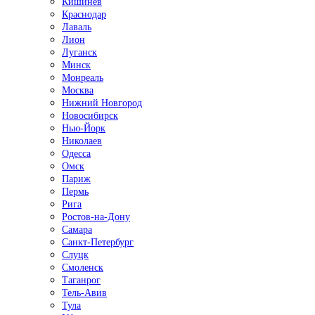
Кишинёв
Краснодар
Лаваль
Лион
Луганск
Минск
Монреаль
Москва
Нижний Новгород
Новосибирск
Нью-Йорк
Николаев
Одесса
Омск
Париж
Пермь
Рига
Ростов-на-Дону
Самара
Санкт-Петербург
Слуцк
Смоленск
Таганрог
Тель-Авив
Тула