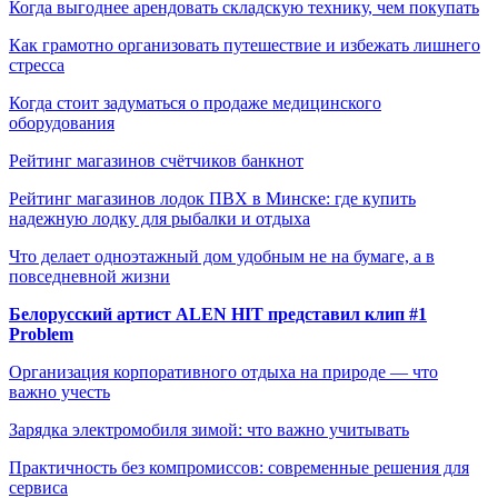
Когда выгоднее арендовать складскую технику, чем покупать
Как грамотно организовать путешествие и избежать лишнего
стресса
Когда стоит задуматься о продаже медицинского
оборудования
Рейтинг магазинов счётчиков банкнот
Рейтинг магазинов лодок ПВХ в Минске: где купить
надежную лодку для рыбалки и отдыха
Что делает одноэтажный дом удобным не на бумаге, а в
повседневной жизни
Белорусский артист ALEN HIT представил клип #1
Problem
Организация корпоративного отдыха на природе — что
важно учесть
Зарядка электромобиля зимой: что важно учитывать
Практичность без компромиссов: современные решения для
сервиса