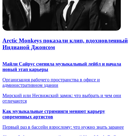
Arctic Monkeys показали клип, вдохновленный
Индианой Джонсом
Майли Сайрус сменила музыкальный лейбл и начала
новый этап карьеры
Организация рабочего пространства в офисе и
административном здании
Мирский или Несвижский замок: что выбрать и чем они
отличаются
Как музыкальные стриминги меняют карьеру
современных артистов
Первый раз в бассейн взрослому: что нужно знать заранее