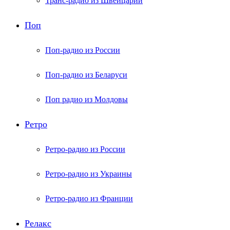
Транс-радио из Швейцарии
Поп
Поп-радио из России
Поп-радио из Беларуси
Поп радио из Молдовы
Ретро
Ретро-радио из России
Ретро-радио из Украины
Ретро-радио из Франции
Релакс