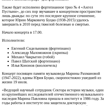
Также будет исполнено фортепианное трио № 4 «Ангел
Пустыни», до сих пор звучавшее в концертном пространстве
лишь дважды: по сути это последнее крупное сочинение,
которое Юрию Марковичу Буцко (1938-2015) удалось
завершить в 2010 перед тяжелой болезнью и смертью.
Начало концерта в 17.00.
Исполнители:
Евгений Сидельников (фортепиано)
Александр Маломожнов (скрипка)
Михаил Чакрыгин (гобой)
Павел Шатский (фортепиано)
Илья Кононов (виолончель)
Концерт посвящен памяти музыковеда Марины Рахмановой
(1947-2022), вдовы Юрия Буцко, скоропостижно ушедшей из
жизни 19 июля.
«Ведущий научный сотрудник Сектора истории музыки, один
из крупнейших исследователей отечественного музыкального
наследия Марина Павловна пришла в институт в 1986 году. За
годы работы в институте она защитила докторскую