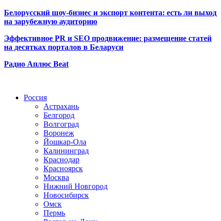
Белорусский шоу-бизнес и экспорт контента: есть ли выход
на зарубежную аудиторию
Эффективное PR и SEO продвижение:
размещение статей
на десятках порталов в Беларуси
Радио Аплюс Beat
Радио по странам
Россия
Астрахань
Белгород
Волгоград
Воронеж
Йошкар-Ола
Калининград
Краснодар
Красноярск
Москва
Нижний Новгород
Новосибирск
Омск
Пермь