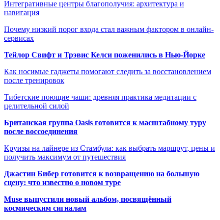
Интегративные центры благополучия: архитектура и
навигация
Почему низкий порог входа стал важным фактором в онлайн-
сервисах
Тейлор Свифт и Трэвис Келси поженились в Нью-Йорке
Как носимые гаджеты помогают следить за восстановлением
после тренировок
Тибетские поющие чаши: древняя практика медитации с
целительной силой
Британская группа Oasis готовится к масштабному туру
после воссоединения
Круизы на лайнере из Стамбула: как выбрать маршрут, цены и
получить максимум от путешествия
Джастин Бибер готовится к возвращению на большую
сцену: что известно о новом туре
Muse выпустили новый альбом, посвящённый
космическим сигналам