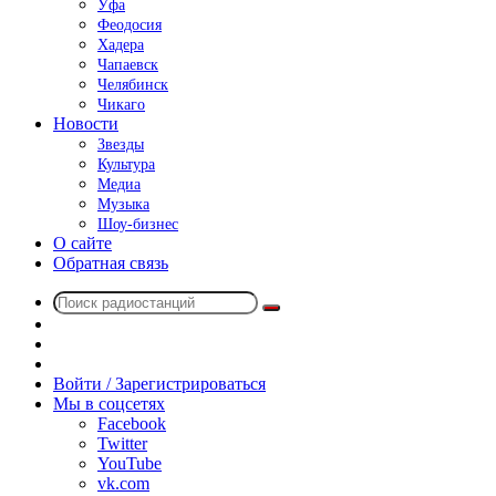
Уфа
Феодосия
Хадера
Чапаевск
Челябинск
Чикаго
Новости
Звезды
Культура
Медиа
Музыка
Шоу-бизнес
О сайте
Обратная связь
Поиск
Switch
радиостанций
skin
Sidebar
Случайное
радио
Войти / Зарегистрироваться
Мы в соцсетях
Facebook
Twitter
YouTube
vk.com