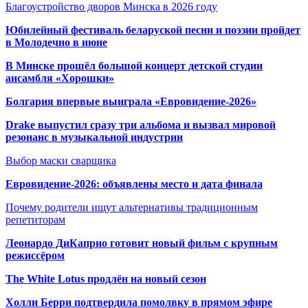
Благоустройство дворов Минска в 2026 году
Юбилейный фестиваль беларуской песни и поэзии пройдет
в Молодечно в июне
В Минске прошёл большой концерт детской студии
ансамбля «Хорошки»
Болгария впервые выиграла «Евровидение-2026»
Drake выпустил сразу три альбома и вызвал мировой
резонанс в музыкальной индустрии
Выбор маски сварщика
Евровидение-2026: объявлены место и дата финала
Почему родители ищут альтернативы традиционным
репетиторам
Леонардо ДиКаприо готовит новый фильм с крупным
режиссёром
The White Lotus продлён на новый сезон
Холли Берри подтвердила помолвк
у в прямом эфире