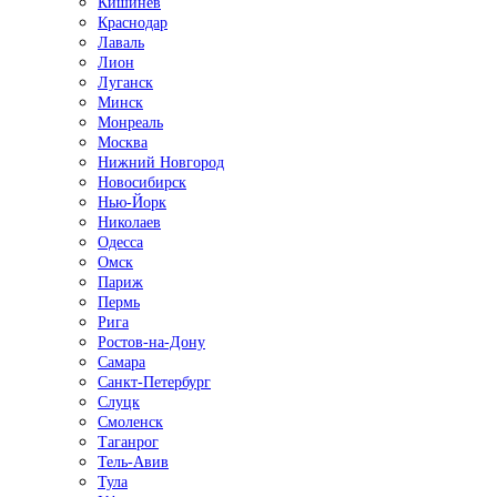
Кишинёв
Краснодар
Лаваль
Лион
Луганск
Минск
Монреаль
Москва
Нижний Новгород
Новосибирск
Нью-Йорк
Николаев
Одесса
Омск
Париж
Пермь
Рига
Ростов-на-Дону
Самара
Санкт-Петербург
Слуцк
Смоленск
Таганрог
Тель-Авив
Тула