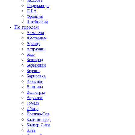
Молдова
Нидерланды
США
Франция
Швейцария
По городам
Алма-Ата
Амстердам
Ареццо
Астрахань
Баар
Белгород
Березники
Берлин
Борисовка
Вильнюс
Винница
Волгоград
Воронеж
Гомель
Ибица
Йошкар-Ола
Калининград
Калвер-Сити
Киев