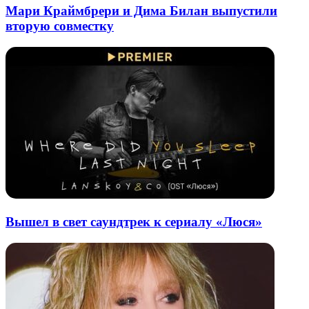
Мари Краймбрери и Дима Билан выпустили
вторую совместку
Вышел в свет саундтрек к сериалу «Люся»