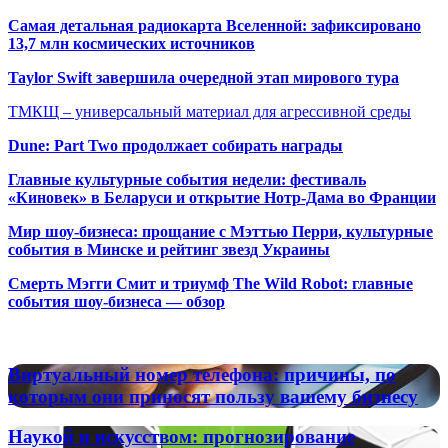
Самая детальная радиокарта Вселенной: зафиксировано
13,7 млн космических источников
Taylor Swift завершила очередной этап мирового тура
ТМКЩ – универсальный материал для агрессивной среды
Dune: Part Two продолжает собирать награды
Главные культурные события недели: фестиваль
«Киновек» в Беларуси и открытие Нотр-Дама во Франции
Мир шоу-бизнеса: прощание с Мэттью Перри, культурные
события в Минске и рейтинг звезд Украины
Смерть Мэгги Смит и триумф The Wild Robot: главные
события шоу-бизнеса — обзор
Популярные радиостанции
Виртуальный
Виртуальный номер телефона: причины, по
номер
которым они приносят пользу вашему бизнесу
телефона:
причины,
Наукой
Наукой и искусством: прогнозирование
по