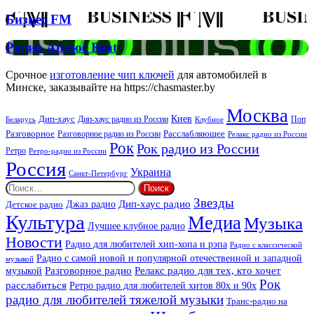
Звучать
Бизнес
Бизнес FM
FM
Радио
Радио Аплюс Beat
Аплюс
Beat
Срочное
изготовление чип ключей
для автомобилей в
Минске, заказывайте на https://chasmaster.by
Москва
Киев
Дип-хаус
Дип-хаус радио из России
Клубное
Поп
Беларусь
Разговорное
Расслабляющее
Разговорное радио из России
Релакс радио из России
Рок
Рок радио из России
Ретро
Ретро-радио из России
Россия
Украина
Санкт-Петербург
Найти:
Звезды
Дип-хаус радио
Джаз радио
Детское радио
Культура
Медиа
Музыка
Лучшее клубное радио
Новости
Радио для любителей хип-хопа и рэпа
Радио с классической
Радио с самой новой и популярной отечественной и западной
музыкой
музыкой
Разговорное радио
Релакс радио для тех, кто хочет
Рок
расслабиться
Ретро радио для любителей хитов 80х и 90х
радио для любителей тяжелой музыки
Транс-радио на