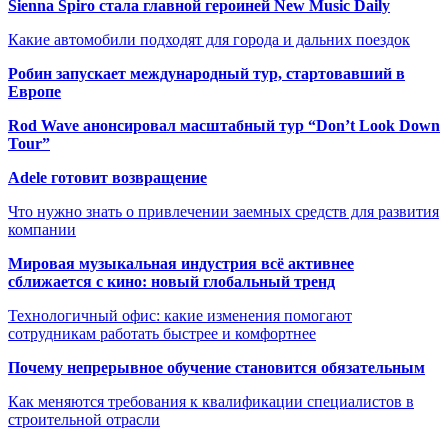
Sienna Spiro стала главной героиней New Music Daily
Какие автомобили подходят для города и дальних поездок
Робин запускает международный тур, стартовавший в
Европе
Rod Wave анонсировал масштабный тур “Don’t Look Down
Tour”
Adele готовит возвращение
Что нужно знать о привлечении заемных средств для развития
компании
Мировая музыкальная индустрия всё активнее
сближается с кино: новый глобальный тренд
Технологичный офис: какие изменения помогают
сотрудникам работать быстрее и комфортнее
Почему непрерывное обучение становится обязательным
Как меняются требования к квалификации специалистов в
строительной отрасли