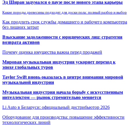
Эд Ширан задумался о паузе после нового этапа карьеры
Какие породы древесины подходят для доски пола: полный разбор и выбор
Как продлить срок службы домашнего и рабочего компьютера
без лишних затрат
Взыскание задолженности с юридических лиц: стратегия
возврата активов
Почему оценка имущества важна перед продажей
Мировая музыкальная индустрия ускоряет переход к
эпохе глобальных туров
Taylor Swift вновь оказалась в центре внимания мировой
музыкальной индустрии
Музыкальная индустрия начала борьбу с искусственным
интеллектом — рынок стремительно меняется
Li Auto в Беларуси: официальный дистрибьютор 2026
Оборудование для производства: повышение эффективности
технологических линий