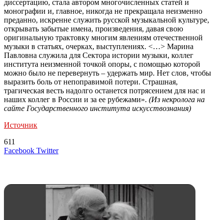
диссертацию, стала автором многочисленных статей и
монографии и, главное, никогда не прекращала неизменно
преданно, искренне служить русской музыкальной культуре,
открывать забытые имена, произведения, давая свою
оригинальную трактовку многим явлениям отечественной
музыки в статьях, очерках, выступлениях. <…> Марина
Павловна служила для Сектора истории музыки, коллег
института неизменной точкой опоры, с помощью которой
можно было не перевернуть – удержать мир. Нет слов, чтобы
выразить боль от непоправимой потери. Страшная,
трагическая весть надолго останется потрясением для нас и
наших коллег в России и за ее рубежами».
(Из
некролога
на
сайте Государственного института искусствознания)
Источник
611
LinkedIn
Tumblr
Reddit
Вконтакте
Одноклассники
Skype
Messenger
Messenger
WhatsApp
Telegram
Viber
Line
Поделиться
Печатать
Facebook
Twitter
через
электронную
Похожие радио
почту