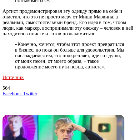
познакомиться».
Артист продемонстрировал эту одежду прямо на себе и
отметил, что это не просто мерч от Миши Марвина, а
реальный, самостоятельный бренд. Его идея в том, чтобы
люди, как маркер, воспринимали эту одежду – человек в ней
находится в поиске и готов познакомиться.
«Конечно, хочется, чтобы этот проект превратился
в бизнес, но пока он больше для удовольствия. Мы
наслаждаемся им, это подкрепляет, идет от души,
от моих песен, от моего образа, – такое
продолжение моего пути певца, артиста».
Источник
564
LinkedIn
Tumblr
Reddit
Вконтакте
Одноклассники
Skype
Messenger
Messenger
WhatsApp
Telegram
Viber
Line
Поделиться
Печатать
Facebook
Twitter
через
электронную
Похожие радио
почту