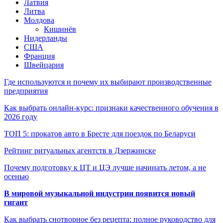
Латвия
Литва
Молдова
Кишинёв
Нидерланды
США
Франция
Швейцария
Где используются и почему их выбирают производственные
предприятия
Как выбрать онлайн-курс: признаки качественного обучения в
2026 году
ТОП 5: прокатов авто в Бресте для поездок по Беларуси
Рейтинг ритуальных агентств в Дзержинске
Почему подготовку к ЦТ и ЦЭ лучше начинать летом, а не
осенью
В мировой музыкальной индустрии появится новый
гигант
Как выбрать снотворное без рецепта: полное руководство для