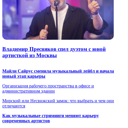
Владимир Пресняков спел дуэтом с юной
артисткой из Москвы
Майли Сайрус сменила музыкальный лейбл и начала
новый этап карьеры
Организация рабочего пространства в офисе и
административном здании
Мирский или Несвижский замок: что выбрать и чем они
отличаются
Как музыкальные стриминги меняют карьеру
современных артистов