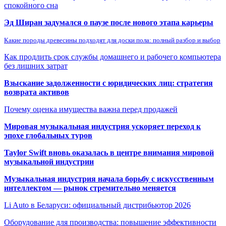
спокойного сна
Эд Ширан задумался о паузе после нового этапа карьеры
Какие породы древесины подходят для доски пола: полный разбор и выбор
Как продлить срок службы домашнего и рабочего компьютера
без лишних затрат
Взыскание задолженности с юридических лиц: стратегия
возврата активов
Почему оценка имущества важна перед продажей
Мировая музыкальная индустрия ускоряет переход к
эпохе глобальных туров
Taylor Swift вновь оказалась в центре внимания мировой
музыкальной индустрии
Музыкальная индустрия начала борьбу с искусственным
интеллектом — рынок стремительно меняется
Li Auto в Беларуси: официальный дистрибьютор 2026
Оборудование для производства: повышение эффективности