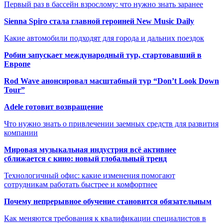
Первый раз в бассейн взрослому: что нужно знать заранее
Sienna Spiro стала главной героиней New Music Daily
Какие автомобили подходят для города и дальних поездок
Робин запускает международный тур, стартовавший в
Европе
Rod Wave анонсировал масштабный тур “Don’t Look Down
Tour”
Adele готовит возвращение
Что нужно знать о привлечении заемных средств для развития
компании
Мировая музыкальная индустрия всё активнее
сближается с кино: новый глобальный тренд
Технологичный офис: какие изменения помогают
сотрудникам работать быстрее и комфортнее
Почему непрерывное обучение становится обязательным
Как меняются требования к квалификации специалистов в