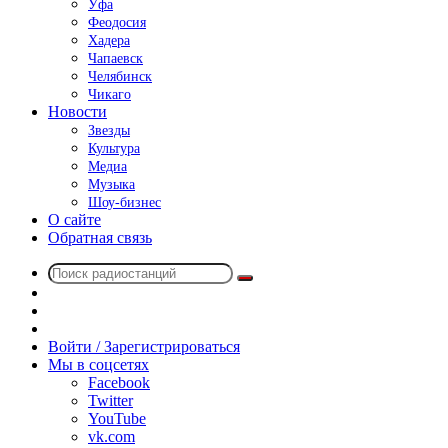
Уфа
Феодосия
Хадера
Чапаевск
Челябинск
Чикаго
Новости
Звезды
Культура
Медиа
Музыка
Шоу-бизнес
О сайте
Обратная связь
Поиск
Switch
радиостанций
skin
Sidebar
Случайное
радио
Войти / Зарегистрироваться
Мы в соцсетях
Facebook
Twitter
YouTube
vk.com