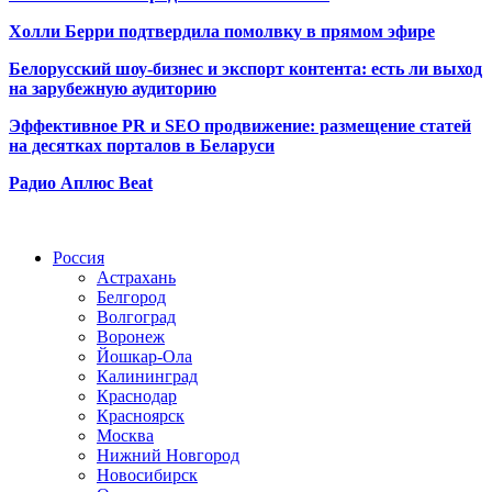
Холли Берри подтвердила помолвк
у в прямом эфире
Белорусский шоу-бизнес и экспорт контента: есть ли выход
на зарубежную аудиторию
Эффективное PR и SEO продвижение:
размещение статей
на десятках порталов в Беларуси
Радио Аплюс Beat
Радио по странам
Россия
Астрахань
Белгород
Волгоград
Воронеж
Йошкар-Ола
Калининград
Краснодар
Красноярск
Москва
Нижний Новгород
Новосибирск