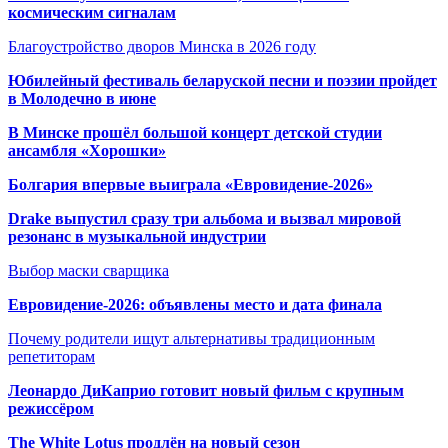
космическим сигналам
Благоустройство дворов Минска в 2026 году
Юбилейный фестиваль беларуской песни и поэзии пройдет
в Молодечно в июне
В Минске прошёл большой концерт детской студии
ансамбля «Хорошки»
Болгария впервые выиграла «Евровидение-2026»
Drake выпустил сразу три альбома и вызвал мировой
резонанс в музыкальной индустрии
Выбор маски сварщика
Евровидение-2026: объявлены место и дата финала
Почему родители ищут альтернативы традиционным
репетиторам
Леонардо ДиКаприо готовит новый фильм с крупным
режиссёром
The White Lotus продлён на новый сезон