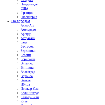
Молдова
Нидерланды
США
Франция
Швейцария
По городам
Алма-Ата
Амстердам
Ареццо
Астрахань
Баар
Белгород
Березники
Берлин
Борисовка
Вильнюс
Винница
Волгоград
Воронеж
Гомель
Ибица
Йошкар-Ола
Калининград
Калвер-Сити
Киев