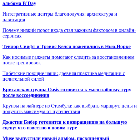
альбома B’Day
Интегративные центры благополучия: архитектура и
навигация
Почему низкий порог входа стал важным фактором в онлайн-
сервисах
Тейлор Свифт и Трэвис Келси поженились в Нью-Йорке
Как носимые гаджеты помогают следить за восстановлением
после тренировок
Тибетские поющие чаши: древняя практика медитации с
целительной силой
Британская группа Oasis готовится к масштабному туру
после воссоединения
Круизы на лайнере из Стамбула: как выбрать маршрут, цены и
получить максимум от путешествия
Джастин Бибер готовится к возвращению на большую
сцену: что известно о новом туре
Muse выпустили новый альбом, посвящённый