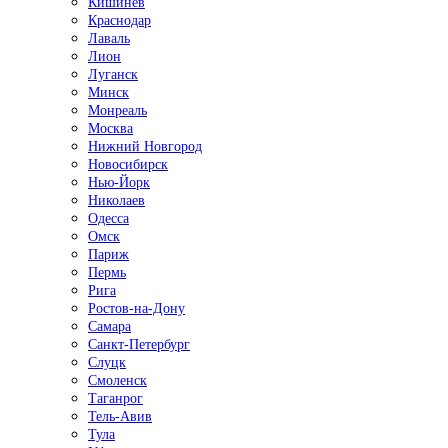
Кишинёв
Краснодар
Лаваль
Лион
Луганск
Минск
Монреаль
Москва
Нижний Новгород
Новосибирск
Нью-Йорк
Николаев
Одесса
Омск
Париж
Пермь
Рига
Ростов-на-Дону
Самара
Санкт-Петербург
Слуцк
Смоленск
Таганрог
Тель-Авив
Тула