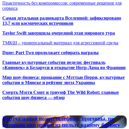
Практичность без компромиссов: современные решения для
сервиса
Самая детальная радиокарта Вселенной: зафиксировано
13,7 млн космических источников
Taylor Swift завершила очередной этап мирового тура
ТМКЩ – универсальный материал для агрессивной среды
Dune: Part Two продолжает собирать награды
Главные культурные события недели: фестиваль
«Киновек» в Беларуси и открытие Нотр-Дама во Франции
Мир шоу-бизнеса: прощание с Мэттью Перри, культурные
события в Минске и рейтинг звезд Украины
Смерть Мэгги Смит и триумф The Wild Robot: главные
события шоу-бизнеса — обзор
Популярные радиостанции
Виртуальный
Виртуальный номер телефона: причины, по
номер
которым они приносят пользу вашему бизнесу
телефона: