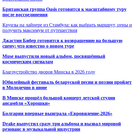
Британская группа Oasis готовится к масштабному туру
после воссоединения
Круизы на лайнере из Стамбула: как выбрать маршрут, цены и
получить максимум от путешествия
Джастин Бибер готовится к возвращению на большую
сцену: что известно о новом туре
Muse выпустили новый альбом, посвящённый
космическим сигналам
Благоустройство дворов Минска в 2026 году
Юбилейный фестиваль беларуской песни и поэзии пройдет
в Молодечно в июне
В Минске прошёл большой концерт детской студии
ансамбля «Хорошки»
Болгария впервые выиграла «Евровидение-2026»
Drake выпустил сразу три альбома и вызвал мировой
резонанс в музыкальной индустрии