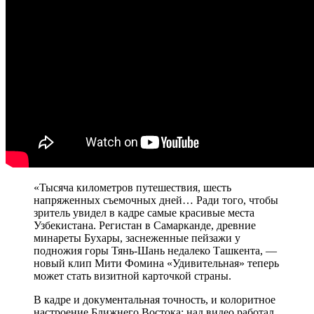
«Тысяча километров путешествия, шесть
напряженных съемочных дней… Ради того, чтобы
зритель увидел в кадре самые красивые места
Узбекистана. Регистан в Самарканде, древние
минареты Бухары, заснеженные пейзажи у
подножия горы Тянь-Шань недалеко Ташкента, —
новый клип Мити Фомина «Удивительная» теперь
может стать визитной карточкой страны.
В кадре и документальная точность, и колоритное
настроение Ближнего Востока: над видео работал