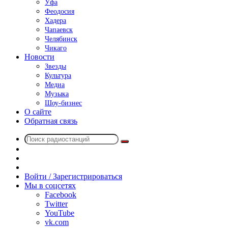
Уфа
Феодосия
Хадера
Чапаевск
Челябинск
Чикаго
Новости
Звезды
Культура
Медиа
Музыка
Шоу-бизнес
О сайте
Обратная связь
Поиск
Switch
радиостанций
skin
Sidebar
Случайное
радио
Войти / Зарегистрироваться
Мы в соцсетях
Facebook
Twitter
YouTube
vk.com