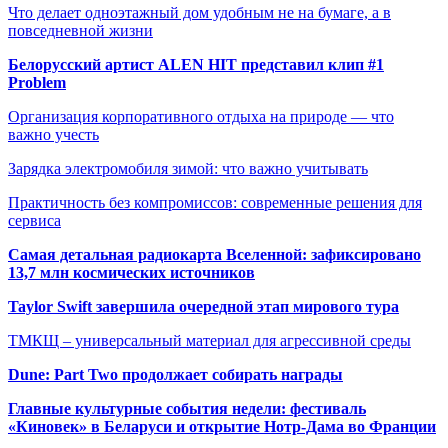
Что делает одноэтажный дом удобным не на бумаге, а в
повседневной жизни
Белорусский артист ALEN HIT представил клип #1
Problem
Организация корпоративного отдыха на природе — что
важно учесть
Зарядка электромобиля зимой: что важно учитывать
Практичность без компромиссов: современные решения для
сервиса
Самая детальная радиокарта Вселенной: зафиксировано
13,7 млн космических источников
Taylor Swift завершила очередной этап мирового тура
ТМКЩ – универсальный материал для агрессивной среды
Dune: Part Two продолжает собирать награды
Главные культурные события недели: фестиваль
«Киновек» в Беларуси и открытие Нотр-Дама во Франции