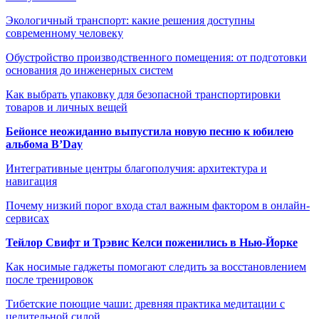
Экологичный транспорт: какие решения доступны
современному человеку
Обустройство производственного помещения: от подготовки
основания до инженерных систем
Как выбрать упаковку для безопасной транспортировки
товаров и личных вещей
Бейонсе неожиданно выпустила новую песню к юбилею
альбома B’Day
Интегративные центры благополучия: архитектура и
навигация
Почему низкий порог входа стал важным фактором в онлайн-
сервисах
Тейлор Свифт и Трэвис Келси поженились в Нью-Йорке
Как носимые гаджеты помогают следить за восстановлением
после тренировок
Тибетские поющие чаши: древняя практика медитации с
целительной силой