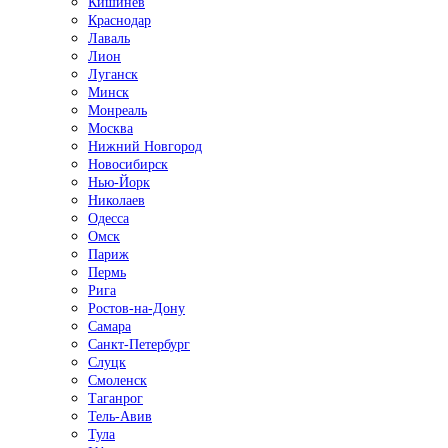
Кишинёв
Краснодар
Лаваль
Лион
Луганск
Минск
Монреаль
Москва
Нижний Новгород
Новосибирск
Нью-Йорк
Николаев
Одесса
Омск
Париж
Пермь
Рига
Ростов-на-Дону
Самара
Санкт-Петербург
Слуцк
Смоленск
Таганрог
Тель-Авив
Тула