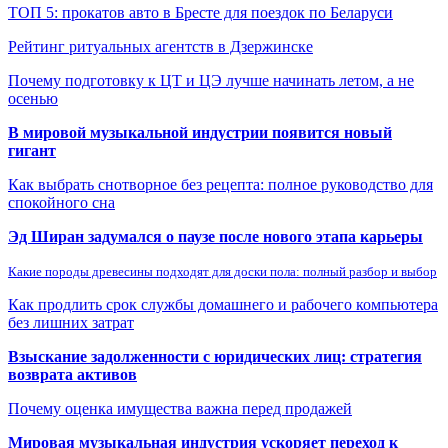
ТОП 5: прокатов авто в Бресте для поездок по Беларуси
Рейтинг ритуальных агентств в Дзержинске
Почему подготовку к ЦТ и ЦЭ лучше начинать летом, а не
осенью
В мировой музыкальной индустрии появится новый
гигант
Как выбрать снотворное без рецепта: полное руководство для
спокойного сна
Эд Ширан задумался о паузе после нового этапа карьеры
Какие породы древесины подходят для доски пола: полный разбор и выбор
Как продлить срок службы домашнего и рабочего компьютера
без лишних затрат
Взыскание задолженности с юридических лиц: стратегия
возврата активов
Почему оценка имущества важна перед продажей
Мировая музыкальная индустрия ускоряет переход к