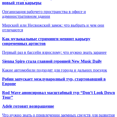
новый этап карьеры
Организация рабочего пространства в офисе и
административном здании
Мирский или Несвижский замок: что выбрать и чем они
отличаются
Как музыкальные стриминги меняют карьеру
современных артистов
Первый раз в бассейн взрослому: что нужно знать заранее
Sienna Spiro стала главной героиней New Music Daily
Какие автомобили подходят для города и дальних поездок
Робин запускает международный тур, стартовавший в
Европе
Rod Wave анонсировал масштабный тур “Don’t Look Down
Tour”
Adele готовит возвращение
Что нужно знать о привлечении заемных средств для развития