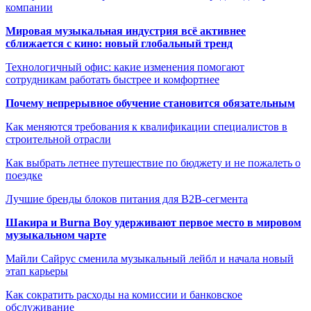
компании
Мировая музыкальная индустрия всё активнее
сближается с кино: новый глобальный тренд
Технологичный офис: какие изменения помогают
сотрудникам работать быстрее и комфортнее
Почему непрерывное обучение становится обязательным
Как меняются требования к квалификации специалистов в
строительной отрасли
Как выбрать летнее путешествие по бюджету и не пожалеть о
поездке
Лучшие бренды блоков питания для B2B-сегмента
Шакира и Burna Boy удерживают первое место в мировом
музыкальном чарте
Майли Сайрус сменила музыкальный лейбл и начала новый
этап карьеры
Как сократить расходы на комиссии и банковское
обслуживание