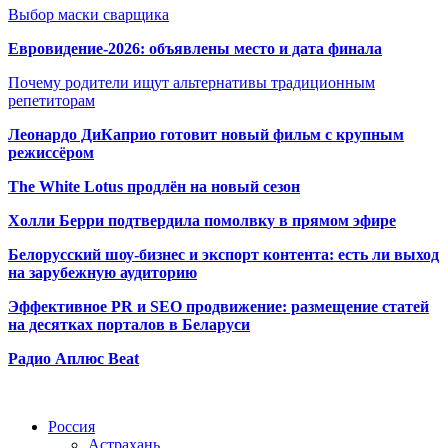
Выбор маски сварщика
Евровидение-2026: объявлены место и дата финала
Почему родители ищут альтернативы традиционным
репетиторам
Леонардо ДиКаприо готовит новый фильм с крупным
режиссёром
The White Lotus продлён на новый сезон
Холли Берри подтвердила помолвк
у в прямом эфире
Белорусский шоу-бизнес и экспорт контента: есть ли выход
на зарубежную аудиторию
Эффективное PR и SEO продвижение:
размещение статей
на десятках порталов в Беларуси
Радио Аплюс Beat
Радио по странам
Россия
Астрахань