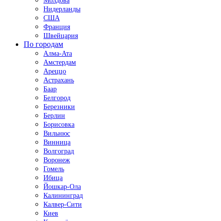
Молдова
Нидерланды
США
Франция
Швейцария
По городам
Алма-Ата
Амстердам
Ареццо
Астрахань
Баар
Белгород
Березники
Берлин
Борисовка
Вильнюс
Винница
Волгоград
Воронеж
Гомель
Ибица
Йошкар-Ола
Калининград
Калвер-Сити
Киев