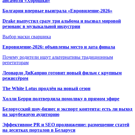
ансамбля «Хорошки»
Болгария впервые выиграла «Евровидение-2026»
Drake выпустил сразу три альбома и вызвал мировой
резонанс в музыкальной индустрии
Выбор маски сварщика
Евровидение-2026: объявлены место и дата финала
Почему родители ищут альтернативы традиционным
репетиторам
Леонардо ДиКаприо готовит новый фильм с крупным
режиссёром
The White Lotus продлён на новый сезон
Холли Берри подтвердила помолвк
у в прямом эфире
Белорусский шоу-бизнес и экспорт контента: есть ли выход
на зарубежную аудиторию
Эффективное PR и SEO продвижение:
размещение статей
на десятках порталов в Беларуси