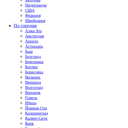
Молдова
Нидерланды
США
Франция
Швейцария
По городам
Алма-Ата
Амстердам
Ареццо
Астрахань
Баар
Белгород
Березники
Берлин
Борисовка
Вильнюс
Винница
Волгоград
Воронеж
Гомель
Ибица
Йошкар-Ола
Калининград
Калвер-Сити
Киев