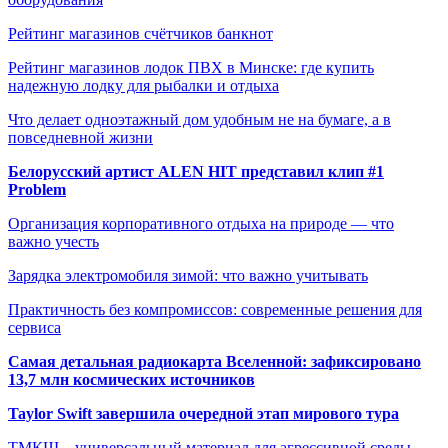
Рейтинг магазинов счётчиков банкнот
Рейтинг магазинов лодок ПВХ в Минске: где купить
надежную лодку для рыбалки и отдыха
Что делает одноэтажный дом удобным не на бумаге, а в
повседневной жизни
Белорусский артист ALEN HIT представил клип #1
Problem
Организация корпоративного отдыха на природе — что
важно учесть
Зарядка электромобиля зимой: что важно учитывать
Практичность без компромиссов: современные решения для
сервиса
Самая детальная радиокарта Вселенной: зафиксировано
13,7 млн космических источников
Taylor Swift завершила очередной этап мирового тура
ТМКЩ – универсальный материал для агрессивной среды