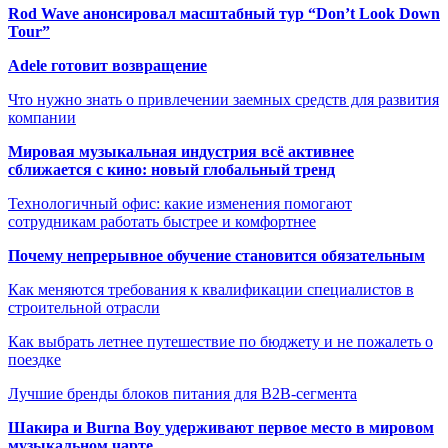
Rod Wave анонсировал масштабный тур “Don’t Look Down
Tour”
Adele готовит возвращение
Что нужно знать о привлечении заемных средств для развития
компании
Мировая музыкальная индустрия всё активнее
сближается с кино: новый глобальный тренд
Технологичный офис: какие изменения помогают
сотрудникам работать быстрее и комфортнее
Почему непрерывное обучение становится обязательным
Как меняются требования к квалификации специалистов в
строительной отрасли
Как выбрать летнее путешествие по бюджету и не пожалеть о
поездке
Лучшие бренды блоков питания для B2B-сегмента
Шакира и Burna Boy удерживают первое место в мировом
музыкальном чарте