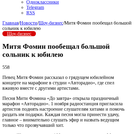
Одноклассники
Telegram
RSS
Главная
/
Новости
/
Шоу-бизнес
/
Митя Фомин пообещал большой
сольник к юбилею
Шоу-бизнес
Митя Фомин пообещал большой
сольник к юбилею
558
Певец Митя Фомин рассказал о грядущем юбилейном
концерте на марафоне в студии «Авторадио», где спел
вживую вместе с другими артистами.
Песня Мити Фомина «До завтра» открыла праздничный
марафон «Авторадио». 1 ноября радиостанция пригласила
артистов поднять настроение слушателям хитами и помочь
раздать им подарки. Каждая песня могла принести удачу,
главное – внимательно слушать эфир и назвать ведущим
только что прозвучавший хит.