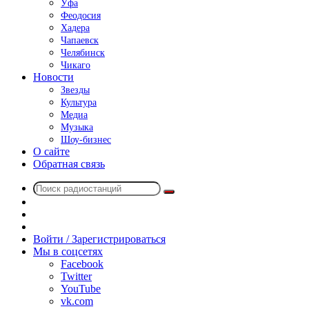
Уфа
Феодосия
Хадера
Чапаевск
Челябинск
Чикаго
Новости
Звезды
Культура
Медиа
Музыка
Шоу-бизнес
О сайте
Обратная связь
Поиск
Switch
радиостанций
skin
Sidebar
Случайное
радио
Войти / Зарегистрироваться
Мы в соцсетях
Facebook
Twitter
YouTube
vk.com