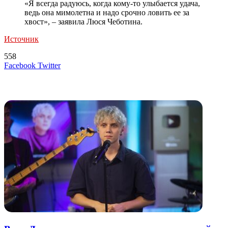
«Я всегда радуюсь, когда кому-то улыбается удача,
ведь она мимолетна и надо срочно ловить ее за
хвост», – заявила Люся Чеботина.
Источник
558
LinkedIn
Tumblr
Reddit
Вконтакте
Одноклассники
Skype
Messenger
Messenger
WhatsApp
Telegram
Viber
Line
Поделиться
Печатать
Facebook
Twitter
через
электронную
Похожие радио
почту