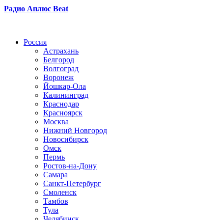
Радио Аплюс Beat
Радио по странам
Россия
Астрахань
Белгород
Волгоград
Воронеж
Йошкар-Ола
Калининград
Краснодар
Красноярск
Москва
Нижний Новгород
Новосибирск
Омск
Пермь
Ростов-на-Дону
Самара
Санкт-Петербург
Смоленск
Тамбов
Тула
Челябинск