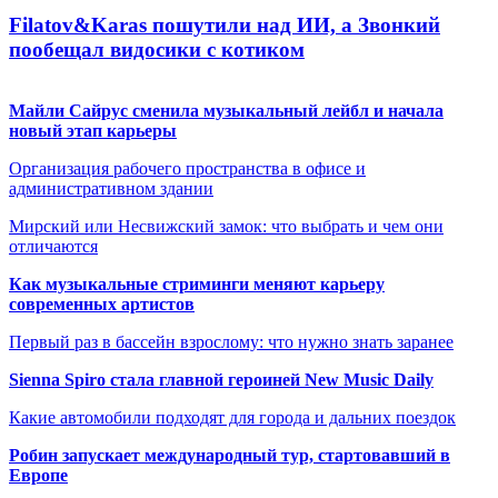
Filatov&Karas пошутили над ИИ, а Звонкий
пообещал видосики с котиком
Майли Сайрус сменила музыкальный лейбл и начала
новый этап карьеры
Организация рабочего пространства в офисе и
административном здании
Мирский или Несвижский замок: что выбрать и чем они
отличаются
Как музыкальные стриминги меняют карьеру
современных артистов
Первый раз в бассейн взрослому: что нужно знать заранее
Sienna Spiro стала главной героиней New Music Daily
Какие автомобили подходят для города и дальних поездок
Робин запускает международный тур, стартовавший в
Европе