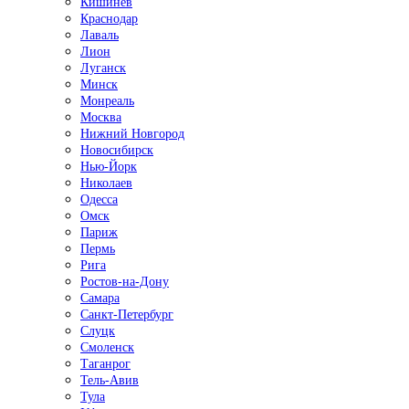
Кишинёв
Краснодар
Лаваль
Лион
Луганск
Минск
Монреаль
Москва
Нижний Новгород
Новосибирск
Нью-Йорк
Николаев
Одесса
Омск
Париж
Пермь
Рига
Ростов-на-Дону
Самара
Санкт-Петербург
Слуцк
Смоленск
Таганрог
Тель-Авив
Тула