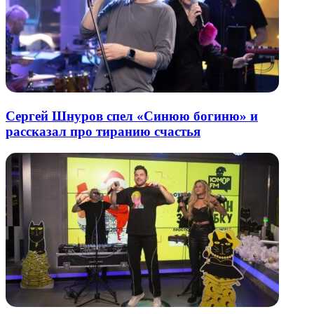
Сергей Шнуров спел «Синюю богиню» и
рассказал про тиранию счастья