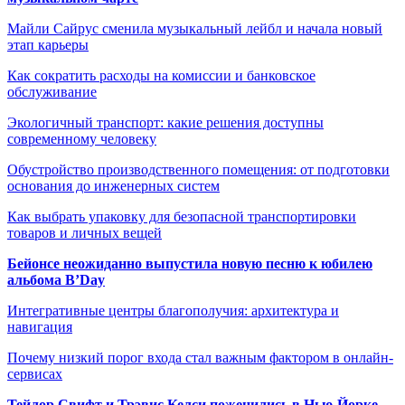
Майли Сайрус сменила музыкальный лейбл и начала новый
этап карьеры
Как сократить расходы на комиссии и банковское
обслуживание
Экологичный транспорт: какие решения доступны
современному человеку
Обустройство производственного помещения: от подготовки
основания до инженерных систем
Как выбрать упаковку для безопасной транспортировки
товаров и личных вещей
Бейонсе неожиданно выпустила новую песню к юбилею
альбома B’Day
Интегративные центры благополучия: архитектура и
навигация
Почему низкий порог входа стал важным фактором в онлайн-
сервисах
Тейлор Свифт и Трэвис Келси поженились в Нью-Йорке