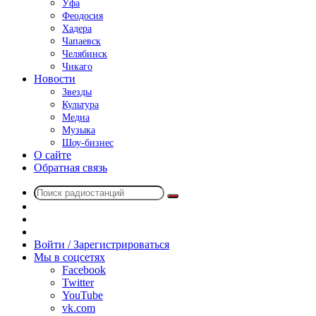
Уфа
Феодосия
Хадера
Чапаевск
Челябинск
Чикаго
Новости
Звезды
Культура
Медиа
Музыка
Шоу-бизнес
О сайте
Обратная связь
Поиск
Switch
радиостанций
skin
Sidebar
Случайное
радио
Войти / Зарегистрироваться
Мы в соцсетях
Facebook
Twitter
YouTube
vk.com