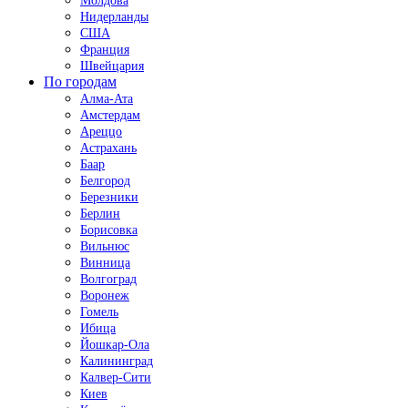
Молдова
Нидерланды
США
Франция
Швейцария
По городам
Алма-Ата
Амстердам
Ареццо
Астрахань
Баар
Белгород
Березники
Берлин
Борисовка
Вильнюс
Винница
Волгоград
Воронеж
Гомель
Ибица
Йошкар-Ола
Калининград
Калвер-Сити
Киев