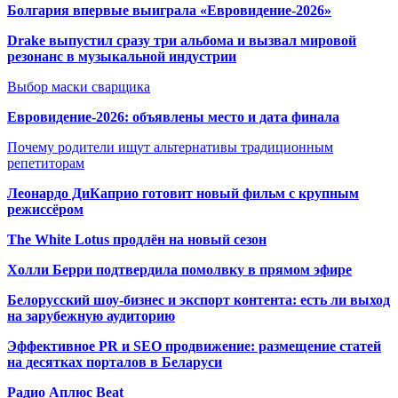
Болгария впервые выиграла «Евровидение-2026»
Drake выпустил сразу три альбома и вызвал мировой
резонанс в музыкальной индустрии
Выбор маски сварщика
Евровидение-2026: объявлены место и дата финала
Почему родители ищут альтернативы традиционным
репетиторам
Леонардо ДиКаприо готовит новый фильм с крупным
режиссёром
The White Lotus продлён на новый сезон
Холли Берри подтвердила помолвк
у в прямом эфире
Белорусский шоу-бизнес и экспорт контента: есть ли выход
на зарубежную аудиторию
Эффективное PR и SEO продвижение:
размещение статей
на десятках порталов в Беларуси
Радио Аплюс Beat