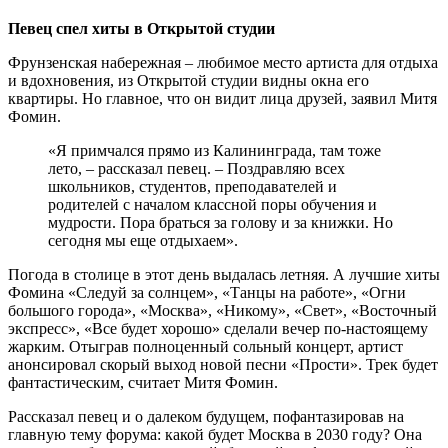
Певец спел хиты в Открытой студии
Фрунзенская набережная – любимое место артиста для отдыха
и вдохновения, из Открытой студии видны окна его
квартиры. Но главное, что он видит лица друзей, заявил Митя
Фомин.
«Я примчался прямо из Калининграда, там тоже
лето, – рассказал певец. – Поздравляю всех
школьников, студентов, преподавателей и
родителей с началом классной поры обучения и
мудрости. Пора браться за голову и за книжки. Но
сегодня мы еще отдыхаем».
Погода в столице в этот день выдалась летняя. А лучшие хиты
Фомина «Следуй за солнцем», «Танцы на работе», «Огни
большого города», «Москва», «Никому», «Свет», «Восточный
экспресс», «Все будет хорошо» сделали вечер по-настоящему
жарким. Отыграв полноценный сольный концерт, артист
анонсировал скорый выход новой песни «Прости». Трек будет
фантастическим, считает Митя Фомин.
Рассказал певец и о далеком будущем, пофантазировав на
главную тему форума: какой будет Москва в 2030 году? Она