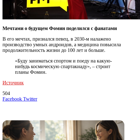
Мечтами о будущем Фомин поделился с фанатами
В его мечтах, признался певец, в 2030-м налажено
производство умных андроидов, а медицина повысила
продолжительность жизни до 100 лет и больше.
«Буду заниматься спортом и поеду на какую-
нибудь космическую спартакиаду», – строит
планы Фомин.
Источник
504
LinkedIn
Tumblr
Reddit
Вконтакте
Одноклассники
Skype
Messenger
Messenger
WhatsApp
Telegram
Viber
Line
Поделиться
Печатать
Facebook
Twitter
через
электронную
Похожие радио
почту