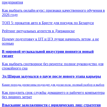
предприятия
Как выбрать онлайн-курс: признаки качественного обучения в
2026 году
ТОП 5: прокатов авто в Бресте для поездок по Беларуси
Рейтинг ритуальных агентств в Дзержинске
Почему подготовку к ЦТ и ЦЭ лучше начинать летом, а не
осенью
В мировой музыкальной индустрии появится новый
гигант
Как выбрать снотворное без рецепта: полное руководство для
спокойного сна
Эд Ширан задумался о паузе после нового этапа карьеры
Какие породы древесины подходят для доски пола: полный разбор и выбор
Как продлить срок службы домашнего и рабочего компьютера
без лишних затрат
Взыскание задолженности с юридических лиц: стратегия