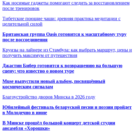
Как носимые гаджеты помогают следить за восстановлением
после тренировок
Тибетские поющие чаши: древняя практика медитации с
целительной силой
Британская группа Oasis готовится к масштабному туру
после воссоединения
Круизы на лайнере из Стамбула: как выбрать маршрут, цены и
получить максимум от путешествия
Джастин Бибер готовится к возвращению на большую
сцену: что известно о новом туре
Muse выпустили новый альбом, посвящённый
космическим сигналам
Благоустройство дворов Минска в 2026 году
Юбилейный фестиваль беларуской песни и поэзии пройдет
в Молодечно в июне
В Минске прошёл большой концерт детской студии
ансамбля «Хорошки»