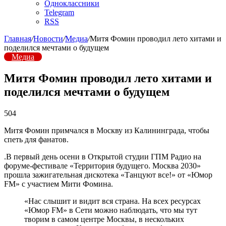
Одноклассники
Telegram
RSS
Главная
/
Новости
/
Медиа
/
Митя Фомин проводил лето хитами и
поделился мечтами о будущем
Медиа
Митя Фомин проводил лето хитами и
поделился мечтами о будущем
504
Митя Фомин примчался в Москву из Калининграда, чтобы
спеть для фанатов.
.В первый день осени в Открытой студии ГПМ Радио на
форуме-фестивале «Территория будущего. Москва 2030»
прошла зажигательная дискотека «Танцуют все!» от «Юмор
FM» с участием Мити Фомина.
«Нас слышит и видит вся страна. На всех ресурсах
«Юмор FM» в Сети можно наблюдать, что мы тут
творим в самом центре Москвы, в нескольких