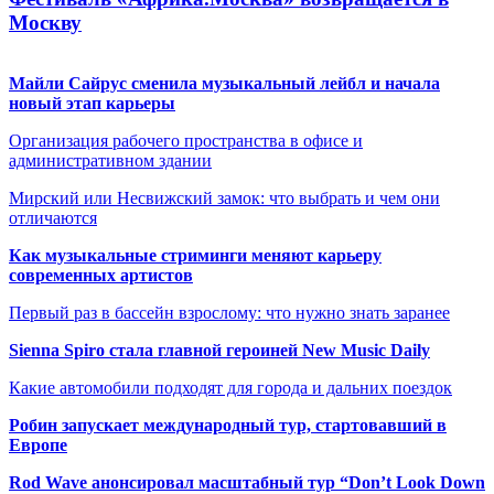
Москву
Майли Сайрус сменила музыкальный лейбл и начала
новый этап карьеры
Организация рабочего пространства в офисе и
административном здании
Мирский или Несвижский замок: что выбрать и чем они
отличаются
Как музыкальные стриминги меняют карьеру
современных артистов
Первый раз в бассейн взрослому: что нужно знать заранее
Sienna Spiro стала главной героиней New Music Daily
Какие автомобили подходят для города и дальних поездок
Робин запускает международный тур, стартовавший в
Европе
Rod Wave анонсировал масштабный тур “Don’t Look Down