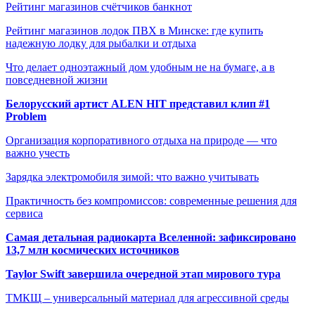
Рейтинг магазинов счётчиков банкнот
Рейтинг магазинов лодок ПВХ в Минске: где купить
надежную лодку для рыбалки и отдыха
Что делает одноэтажный дом удобным не на бумаге, а в
повседневной жизни
Белорусский артист ALEN HIT представил клип #1
Problem
Организация корпоративного отдыха на природе — что
важно учесть
Зарядка электромобиля зимой: что важно учитывать
Практичность без компромиссов: современные решения для
сервиса
Самая детальная радиокарта Вселенной: зафиксировано
13,7 млн космических источников
Taylor Swift завершила очередной этап мирового тура
ТМКЩ – универсальный материал для агрессивной среды