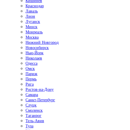
Кишинёв
Краснодар
Лаваль
Лион
Луганск
Минск
Монреаль
Москва
Нижний Новгород
Новосибирск
Нью-Йорк
Николаев
Одесса
Омск
Париж
Пермь
Рига
Ростов-на-Дону
Самара
Санкт-Петербург
Слуцк
Смоленск
Таганрог
Тель-Авив
Тула