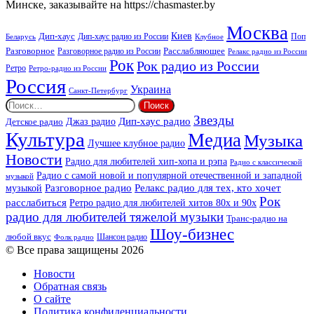
Минске, заказывайте на https://chasmaster.by
Москва
Киев
Дип-хаус
Дип-хаус радио из России
Клубное
Поп
Беларусь
Разговорное
Расслабляющее
Разговорное радио из России
Релакс радио из России
Рок
Рок радио из России
Ретро
Ретро-радио из России
Россия
Украина
Санкт-Петербург
Найти:
Звезды
Дип-хаус радио
Джаз радио
Детское радио
Культура
Медиа
Музыка
Лучшее клубное радио
Новости
Радио для любителей хип-хопа и рэпа
Радио с классической
Радио с самой новой и популярной отечественной и западной
музыкой
музыкой
Разговорное радио
Релакс радио для тех, кто хочет
Рок
расслабиться
Ретро радио для любителей хитов 80х и 90х
радио для любителей тяжелой музыки
Транс-радио на
Шоу-бизнес
любой вкус
Шансон радио
Фолк радио
© Все права защищены 2026
Новости
Обратная связь
О сайте
Политика конфиденциальности