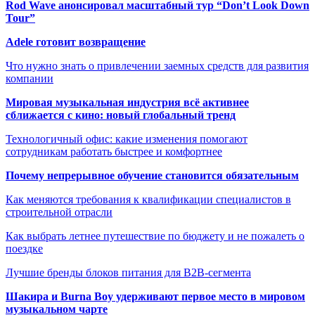
Rod Wave анонсировал масштабный тур “Don’t Look Down
Tour”
Adele готовит возвращение
Что нужно знать о привлечении заемных средств для развития
компании
Мировая музыкальная индустрия всё активнее
сближается с кино: новый глобальный тренд
Технологичный офис: какие изменения помогают
сотрудникам работать быстрее и комфортнее
Почему непрерывное обучение становится обязательным
Как меняются требования к квалификации специалистов в
строительной отрасли
Как выбрать летнее путешествие по бюджету и не пожалеть о
поездке
Лучшие бренды блоков питания для B2B-сегмента
Шакира и Burna Boy удерживают первое место в мировом
музыкальном чарте