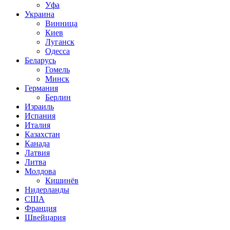
Уфа
Украина
Винница
Киев
Луганск
Одесса
Беларусь
Гомель
Минск
Германия
Берлин
Израиль
Испания
Италия
Казахстан
Канада
Латвия
Литва
Молдова
Кишинёв
Нидерланды
США
Франция
Швейцария