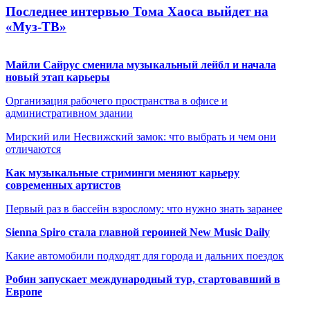
Последнее интервью Тома Хаоса выйдет на
«Муз-ТВ»
Майли Сайрус сменила музыкальный лейбл и начала
новый этап карьеры
Организация рабочего пространства в офисе и
административном здании
Мирский или Несвижский замок: что выбрать и чем они
отличаются
Как музыкальные стриминги меняют карьеру
современных артистов
Первый раз в бассейн взрослому: что нужно знать заранее
Sienna Spiro стала главной героиней New Music Daily
Какие автомобили подходят для города и дальних поездок
Робин запускает международный тур, стартовавший в
Европе