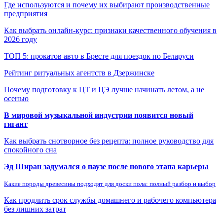
Где используются и почему их выбирают производственные
предприятия
Как выбрать онлайн-курс: признаки качественного обучения в
2026 году
ТОП 5: прокатов авто в Бресте для поездок по Беларуси
Рейтинг ритуальных агентств в Дзержинске
Почему подготовку к ЦТ и ЦЭ лучше начинать летом, а не
осенью
В мировой музыкальной индустрии появится новый
гигант
Как выбрать снотворное без рецепта: полное руководство для
спокойного сна
Эд Ширан задумался о паузе после нового этапа карьеры
Какие породы древесины подходят для доски пола: полный разбор и выбор
Как продлить срок службы домашнего и рабочего компьютера
без лишних затрат