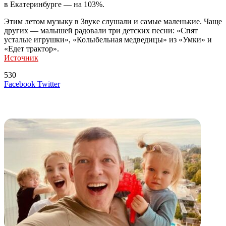
в Екатеринбурге –– на 103%.
Этим летом музыку в Звуке слушали и самые маленькие. Чаще
других –– малышей радовали три детских песни: «Спят
усталые игрушки», «Колыбельная медведицы» из «Умки» и
«Едет трактор».
Источник
530
LinkedIn
Tumblr
Reddit
Вконтакте
Одноклассники
Skype
Messenger
Messenger
WhatsApp
Telegram
Viber
Line
Поделиться
Печатать
Facebook
Twitter
через
электронную
Похожие радио
почту