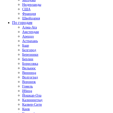
Молдова
Нидерланды
США
Франция
Швейцария
По городам
Алма-Ата
Амстердам
Ареццо
Астрахань
Баар
Белгород
Березники
Берлин
Борисовка
Вильнюс
Винница
Волгоград
Воронеж
Гомель
Ибица
Йошкар-Ола
Калининград
Калвер-Сити
Киев