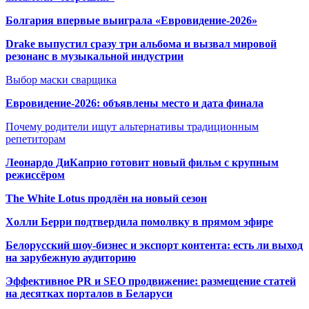
Болгария впервые выиграла «Евровидение-2026»
Drake выпустил сразу три альбома и вызвал мировой
резонанс в музыкальной индустрии
Выбор маски сварщика
Евровидение-2026: объявлены место и дата финала
Почему родители ищут альтернативы традиционным
репетиторам
Леонардо ДиКаприо готовит новый фильм с крупным
режиссёром
The White Lotus продлён на новый сезон
Холли Берри подтвердила помолвк
у в прямом эфире
Белорусский шоу-бизнес и экспорт контента: есть ли выход
на зарубежную аудиторию
Эффективное PR и SEO продвижение:
размещение статей
на десятках порталов в Беларуси