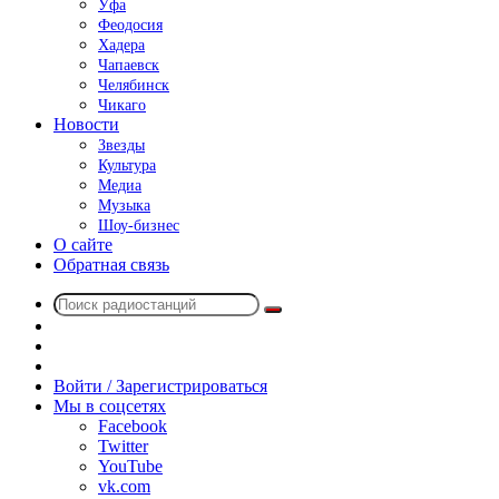
Уфа
Феодосия
Хадера
Чапаевск
Челябинск
Чикаго
Новости
Звезды
Культура
Медиа
Музыка
Шоу-бизнес
О сайте
Обратная связь
Поиск
Switch
радиостанций
skin
Sidebar
Случайное
радио
Войти / Зарегистрироваться
Мы в соцсетях
Facebook
Twitter
YouTube
vk.com