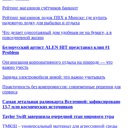
Рейтинг магазинов счётчиков банкнот
Рейтинг магазинов лодок ПВХ в Минске: где купить
надежную лодку для рыбалки и отдыха
Что делает одноэтажный дом удобным не на бумаге, а в
повседневной жизни
Белорусский артист ALEN HIT представил клип #1
Problem
Организация корпоративного отдыха на природе — что
важно учесть
Зарядка электромобиля зимой: что важно учитывать
Практичность без компромиссов: современные решения для
сервиса
Самая детальная радиокарта Вселенной: зафиксировано
13,7 млн космических источников
Taylor Swift завершила очередной этап мирового тура
ТМКЩ – универсальный материал для агрессивной среды