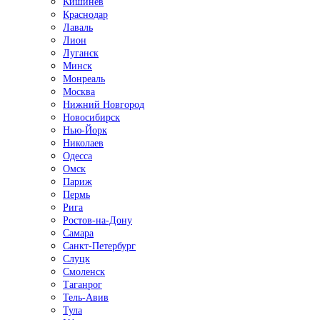
Кишинёв
Краснодар
Лаваль
Лион
Луганск
Минск
Монреаль
Москва
Нижний Новгород
Новосибирск
Нью-Йорк
Николаев
Одесса
Омск
Париж
Пермь
Рига
Ростов-на-Дону
Самара
Санкт-Петербург
Слуцк
Смоленск
Таганрог
Тель-Авив
Тула