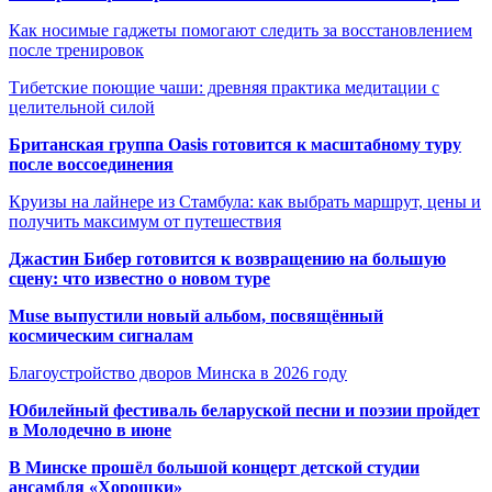
Как носимые гаджеты помогают следить за восстановлением
после тренировок
Тибетские поющие чаши: древняя практика медитации с
целительной силой
Британская группа Oasis готовится к масштабному туру
после воссоединения
Круизы на лайнере из Стамбула: как выбрать маршрут, цены и
получить максимум от путешествия
Джастин Бибер готовится к возвращению на большую
сцену: что известно о новом туре
Muse выпустили новый альбом, посвящённый
космическим сигналам
Благоустройство дворов Минска в 2026 году
Юбилейный фестиваль беларуской песни и поэзии пройдет
в Молодечно в июне
В Минске прошёл большой концерт детской студии
ансамбля «Хорошки»