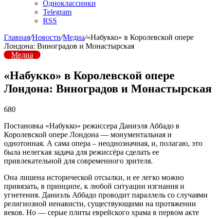
Одноклассники
Telegram
RSS
Главная
/
Новости
/
Медиа
/
«Набукко» в Королевской опере
Лондона: Виноградов и Монастырская
Медиа
«Набукко» в Королевской опере
Лондона: Виноградов и Монастырская
680
Постановка «Набукко» режиссера Даниэля Аббадо в
Королевской опере Лондона — монументальная и
однотонная. А сама опера – неоднозначная, и, полагаю, это
была нелегкая задача для режиссёра сделать ее
привлекательной для современного зрителя.
Она лишена исторической отсылки, и ее легко можно
привязать, в принципе, к любой ситуации изгнания и
угнетения. Даниэль Аббадо проводит параллель со случаями
религиозной ненависти, существующими на протяжении
веков. Но — серые плиты еврейского храма в первом акте