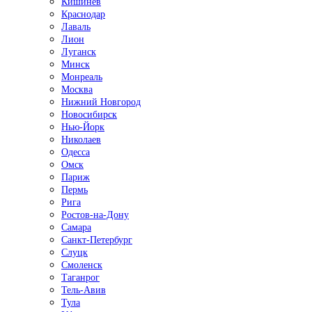
Кишинёв
Краснодар
Лаваль
Лион
Луганск
Минск
Монреаль
Москва
Нижний Новгород
Новосибирск
Нью-Йорк
Николаев
Одесса
Омск
Париж
Пермь
Рига
Ростов-на-Дону
Самара
Санкт-Петербург
Слуцк
Смоленск
Таганрог
Тель-Авив
Тула