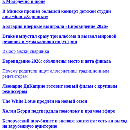
в Молодечно в июне
В Минске прошёл большой концерт детской студии
ансамбля «Хорошки»
Болгария впервые выиграла «Евровидение-2026»
Drake выпустил сразу три альбома и вызвал мировой
резонанс в музыкальной индустрии
Выбор маски сварщика
Евровидение-2026: объявлены место и дата финала
Почему родители ищут альтернативы традиционным
репетиторам
Леонардо ДиКаприо готовит новый фильм с крупным
режиссёром
The White Lotus продлён на новый сезон
Холли Берри подтвердила помолвк
у в прямом эфире
Белорусский шоу-бизнес и экспорт контента: есть ли выход
на зарубежную аудиторию