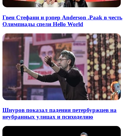
Гвен Стефани и рэпер Anderson .Paak в честь
Олимпиады спели Hello World
Шнуров показал падения петербуржцев на
неубранных улицах и психоделию