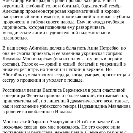
Александр Виноградов в роли пророка Захария. У него
огромный, глубокий голос и богатый, бархатистый тембр.
Александр продемонстрировал харизматичный и хорошо
настроенный «инструмент», проникающий в темные глубины
пророчеств и гибели своего народа. Ему не чужда глубокая
лиричность, которая позволила ему разворачивать
мелодические линии с удивительной надежностью и
плавностью.
В наш вечер Абигайль должна была петь Анна Нетребко, но
она не смогла приехать, и ее заменила украинская сопрано
Людмила Монастырская (она исполняла эту роль в первом
составе). Голос ее — яркий и ясный, богатый и уверенный в
нижнем регистре, но тонкий и шаткий в верхнем. Но
Абигайль сумела тронуть сердца, когда, умирая, просит отца и
сестру о прощении и умоляет о пощаде.
Российская певица Василиса Бержанская в роли счастливой
соперницы Фенены привносит более мягкий, интимный тон,
привлекательный, но лишенный драматического веса, так же,
как и исполнение узбекского тенора Наджмиддина Мавлянова
в роли ее возлюбленного Измаила.
Монгольский баритон Амартувшин Энхбат в начале был
несколько скован, как мне показалось. Но это скорее вина
постановки и режиссера, нежели певца. Сцена его безумия с