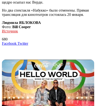
щедро осыпал нас Верди.
Но два спектакля «Набукко» были отменены. Прямая
трансляция для кинотеатров состоялась 20 января.
Людмила ЯБЛОКОВА
Фото:
Bill Cooper
Источник
680
LinkedIn
Tumblr
Reddit
Вконтакте
Одноклассники
Skype
Messenger
Messenger
WhatsApp
Telegram
Viber
Line
Поделиться
Печатать
Facebook
Twitter
через
электронную
Похожие радио
почту