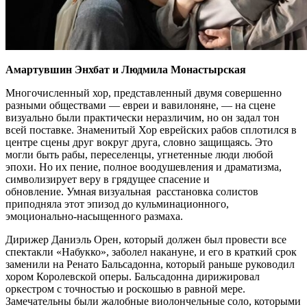
Амартувшин Энхбат и Людмила Монастырская
Многочисленный хор, представленный двумя совершенно
разными обществами — евреи и вавилоняне, — на сцене
визуально были практически неразличим, но он задал тон
всей поставке. Знаменитый Хор еврейских рабов сплотился в
центре сцены друг вокруг друга, словно защищаясь. Это
могли быть рабы, переселенцы, угнетенные люди любой
эпохи. Но их пение, полное воодушевления и драматизма,
символизирует веру в грядущее спасение и
обновление. Умная визуальная расстановка солистов
приподняла этот эпизод до кульминационного,
эмоционально-насыщенного размаха.
Дирижер Даниэль Орен, который должен был провести все
спектакли «Набукко», заболел накануне, и его в краткий срок
заменили на Ренато Бальсадонна, который раньше руководил
хором Королевской оперы. Бальсадонна дирижировал
оркестром с точностью и роскошью в равной мере.
Замечательны были жалобные виолончельные соло, которыми