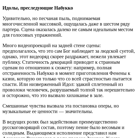
Идолы, преследующие Набукко
Удивительно, но песчаная пыль, поднимаемая
многочисленной массовкой, ощущалась даже в шестом ряду
партера. Сцена оказалась далеко не самым идеальным местом
для голосовых упражнений.
Много видеопроекций на задней стене сцены:
предполагалось, что это сам Бог наблюдает за людской суетой,
однако, этот видеоряд скорее раздражает, нежели увлекает
публику. Статичность декораций приводит к странным
сценам по отношению к сюжету: например, полная
отстраненность Набукко в момент приготовления Фенены к
казни, которую он только что со всей страстностью пытается
спасти. Или низверженный Идол: эдакий сплетенный из
проволоки человечек, разрушаемый толпой так нерешительно
и осторожно, что это вызвало хихиканье в зале.
Смешанные чувства вызвала эта постановка оперы, но
музыкальные ее ценности — значительны.
В ведущих ролях был задействован преимущественно
русскоговорящий состав, поэтому пение было весомым и
солидным. Выдающимся исполнение представил нам