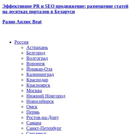
Эффективное PR и SEO продвижение:
размещение статей
на десятках порталов в Беларуси
Радио Аплюс Beat
Радио по странам
Россия
Астрахань
Белгород
Волгоград
Воронеж
Йошкар-Ола
Калининград
Краснодар
Красноярск
Москва
Нижний Новгород
Новосибирск
Омск
Пермь
Ростов-на-Дону
Самара
Санкт-Петербург
Смоленск