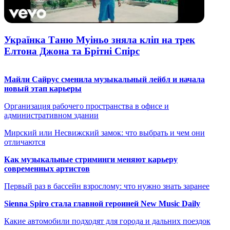
Українка Таню Муіньо зняла кліп на трек
Елтона Джона та Брітні Спірс
Майли Сайрус сменила музыкальный лейбл и начала
новый этап карьеры
Организация рабочего пространства в офисе и
административном здании
Мирский или Несвижский замок: что выбрать и чем они
отличаются
Как музыкальные стриминги меняют карьеру
современных артистов
Первый раз в бассейн взрослому: что нужно знать заранее
Sienna Spiro стала главной героиней New Music Daily
Какие автомобили подходят для города и дальних поездок