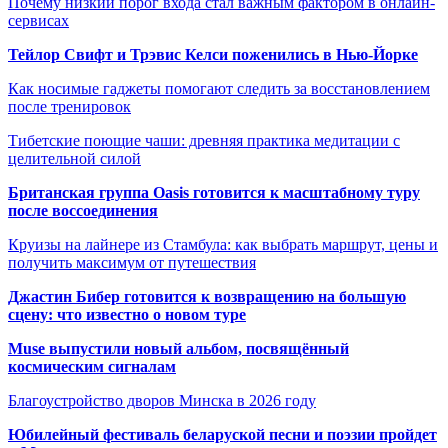
Почему низкий порог входа стал важным фактором в онлайн-
сервисах
Тейлор Свифт и Трэвис Келси поженились в Нью-Йорке
Как носимые гаджеты помогают следить за восстановлением
после тренировок
Тибетские поющие чаши: древняя практика медитации с
целительной силой
Британская группа Oasis готовится к масштабному туру
после воссоединения
Круизы на лайнере из Стамбула: как выбрать маршрут, цены и
получить максимум от путешествия
Джастин Бибер готовится к возвращению на большую
сцену: что известно о новом туре
Muse выпустили новый альбом, посвящённый
космическим сигналам
Благоустройство дворов Минска в 2026 году
Юбилейный фестиваль беларуской песни и поэзии пройдет