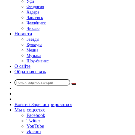
Уфа
Феодосия
Хадера
Чапаевск
Челябинск
Чикаго
Новости
Звезды
Культура
Медиа
Музыка
Шоу-бизнес
О сайте
Обратная связь
Поиск
Switch
радиостанций
skin
Sidebar
Случайное
радио
Войти / Зарегистрироваться
Мы в соцсетях
Facebook
Twitter
YouTube
vk.com