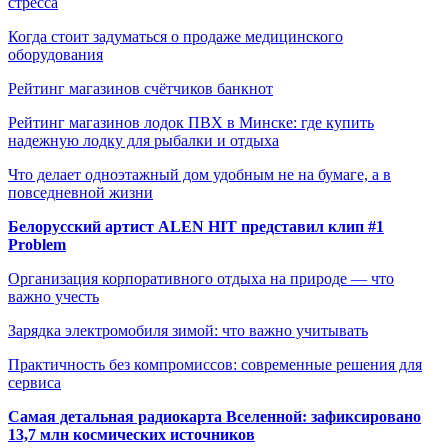
стресса
Когда стоит задуматься о продаже медицинского
оборудования
Рейтинг магазинов счётчиков банкнот
Рейтинг магазинов лодок ПВХ в Минске: где купить
надежную лодку для рыбалки и отдыха
Что делает одноэтажный дом удобным не на бумаге, а в
повседневной жизни
Белорусский артист ALEN HIT представил клип #1
Problem
Организация корпоративного отдыха на природе — что
важно учесть
Зарядка электромобиля зимой: что важно учитывать
Практичность без компромиссов: современные решения для
сервиса
Самая детальная радиокарта Вселенной: зафиксировано
13,7 млн космических источников