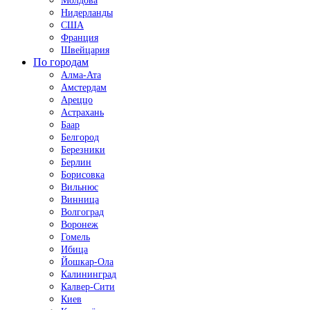
Молдова
Нидерланды
США
Франция
Швейцария
По городам
Алма-Ата
Амстердам
Ареццо
Астрахань
Баар
Белгород
Березники
Берлин
Борисовка
Вильнюс
Винница
Волгоград
Воронеж
Гомель
Ибица
Йошкар-Ола
Калининград
Калвер-Сити
Киев