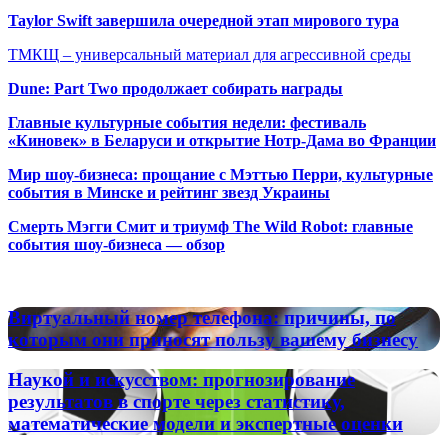
Taylor Swift завершила очередной этап мирового тура
ТМКЩ – универсальный материал для агрессивной среды
Dune: Part Two продолжает собирать награды
Главные культурные события недели: фестиваль
«Киновек» в Беларуси и открытие Нотр-Дама во Франции
Мир шоу-бизнеса: прощание с Мэттью Перри, культурные
события в Минске и рейтинг звезд Украины
Смерть Мэгги Смит и триумф The Wild Robot: главные
события шоу-бизнеса — обзор
Популярные радиостанции
Виртуальный
Виртуальный номер телефона: причины, по
номер
которым они приносят пользу вашему бизнесу
телефона:
причины,
Наукой
Наукой и искусством: прогнозирование
по
и
результатов в спорте через статистику,
которым
искусством:
математические модели и экспертные оценки
они
прогнозирование
приносят