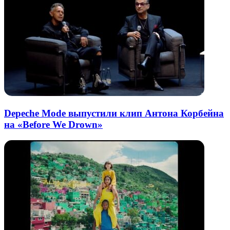
Depeche Mode выпустили клип Антона Корбейна
на «Before We Drown»