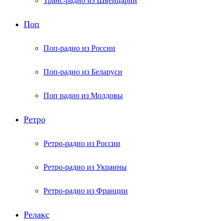
Транс-радио из Швейцарии
Поп
Поп-радио из России
Поп-радио из Беларуси
Поп радио из Молдовы
Ретро
Ретро-радио из России
Ретро-радио из Украины
Ретро-радио из Франции
Релакс