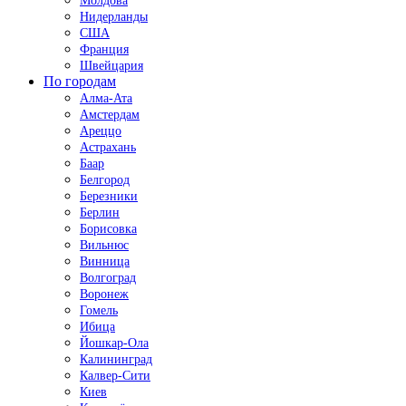
Молдова
Нидерланды
США
Франция
Швейцария
По городам
Алма-Ата
Амстердам
Ареццо
Астрахань
Баар
Белгород
Березники
Берлин
Борисовка
Вильнюс
Винница
Волгоград
Воронеж
Гомель
Ибица
Йошкар-Ола
Калининград
Калвер-Сити
Киев