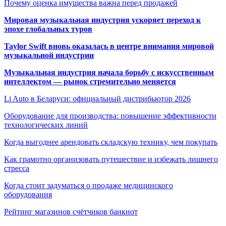
Почему оценка имущества важна перед продажей
Мировая музыкальная индустрия ускоряет переход к
эпохе глобальных туров
Taylor Swift вновь оказалась в центре внимания мировой
музыкальной индустрии
Музыкальная индустрия начала борьбу с искусственным
интеллектом — рынок стремительно меняется
Li Auto в Беларуси: официальный дистрибьютор 2026
Оборудование для производства: повышение эффективности
технологических линий
Когда выгоднее арендовать складскую технику, чем покупать
Как грамотно организовать путешествие и избежать лишнего
стресса
Когда стоит задуматься о продаже медицинского
оборудования
Рейтинг магазинов счётчиков банкнот