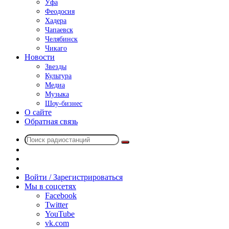
Уфа
Феодосия
Хадера
Чапаевск
Челябинск
Чикаго
Новости
Звезды
Культура
Медиа
Музыка
Шоу-бизнес
О сайте
Обратная связь
Поиск
Switch
радиостанций
skin
Sidebar
Случайное
радио
Войти / Зарегистрироваться
Мы в соцсетях
Facebook
Twitter
YouTube
vk.com