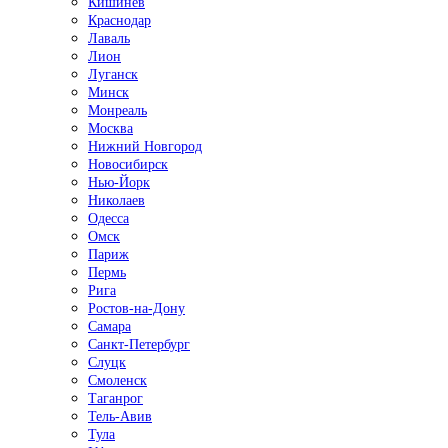
Кишинёв
Краснодар
Лаваль
Лион
Луганск
Минск
Монреаль
Москва
Нижний Новгород
Новосибирск
Нью-Йорк
Николаев
Одесса
Омск
Париж
Пермь
Рига
Ростов-на-Дону
Самара
Санкт-Петербург
Слуцк
Смоленск
Таганрог
Тель-Авив
Тула