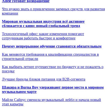
Adele готовит возвращение
Что нужно знать о привлечении заемных средств для развития
компании
Мировая музыкальная индустрия всё активнее
сближается с кино: новый глобальный тренд
Технологичный офис: какие изменения помогают
сотрудникам работать быстрее и комфортнее
Почему непрерывное обучение становится обязательным
Как меняются требования к квалификации специалистов в
строительной отрасли
Как выбрать летнее путешествие по бюджету и не пожалеть о
поездке
Лучшие бренды блоков питания для B2B-сегмента
Шакира и Burna Boy удерживают первое место в мировом
музыкальном чарте
Майли Сайрус сменила музыкальный лейбл и начала новый
этап карьеры