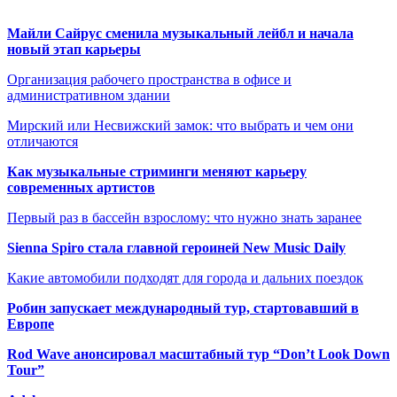
Майли Сайрус сменила музыкальный лейбл и начала
новый этап карьеры
Организация рабочего пространства в офисе и
административном здании
Мирский или Несвижский замок: что выбрать и чем они
отличаются
Как музыкальные стриминги меняют карьеру
современных артистов
Первый раз в бассейн взрослому: что нужно знать заранее
Sienna Spiro стала главной героиней New Music Daily
Какие автомобили подходят для города и дальних поездок
Робин запускает международный тур, стартовавший в
Европе
Rod Wave анонсировал масштабный тур “Don’t Look Down
Tour”