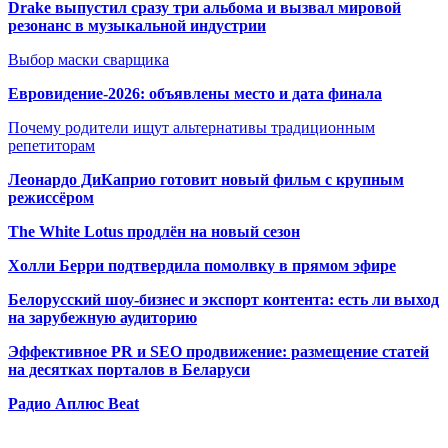
Drake выпустил сразу три альбома и вызвал мировой
резонанс в музыкальной индустрии
Выбор маски сварщика
Евровидение-2026: объявлены место и дата финала
Почему родители ищут альтернативы традиционным
репетиторам
Леонардо ДиКаприо готовит новый фильм с крупным
режиссёром
The White Lotus продлён на новый сезон
Холли Берри подтвердила помолвк
у в прямом эфире
Белорусский шоу-бизнес и экспорт контента: есть ли выход
на зарубежную аудиторию
Эффективное PR и SEO продвижение:
размещение статей
на десятках порталов в Беларуси
Радио Аплюс Beat
Радио по странам