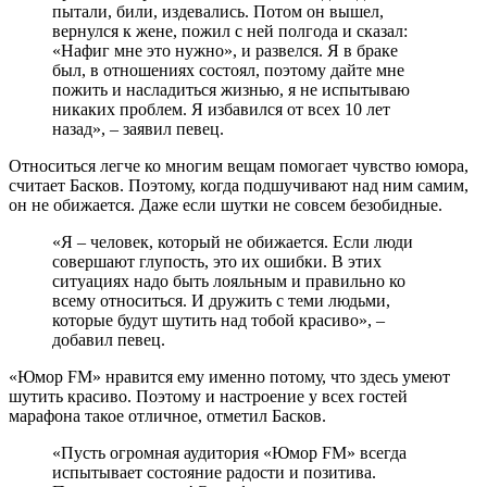
пытали, били, издевались. Потом он вышел,
вернулся к жене, пожил с ней полгода и сказал:
«Нафиг мне это нужно», и развелся. Я в браке
был, в отношениях состоял, поэтому дайте мне
пожить и насладиться жизнью, я не испытываю
никаких проблем. Я избавился от всех 10 лет
назад», – заявил певец.
Относиться легче ко многим вещам помогает чувство юмора,
считает Басков. Поэтому, когда подшучивают над ним самим,
он не обижается. Даже если шутки не совсем безобидные.
«Я – человек, который не обижается. Если люди
совершают глупость, это их ошибки. В этих
ситуациях надо быть лояльным и правильно ко
всему относиться. И дружить с теми людьми,
которые будут шутить над тобой красиво», –
добавил певец.
«Юмор FM» нравится ему именно потому, что здесь умеют
шутить красиво. Поэтому и настроение у всех гостей
марафона такое отличное, отметил Басков.
«Пусть огромная аудитория «Юмор FM» всегда
испытывает состояние радости и позитива.