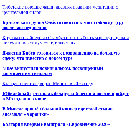
Тибетские поющие чаши: древняя практика медитации с
целительной силой
Британская группа Oasis готовится к масштабному туру
после воссоединения
Круизы на лайнере из Стамбула: как выбрать маршрут, цены и
получить максимум от путешествия
Джастин Бибер готовится к возвращению на большую
сцену: что известно о новом туре
Muse выпустили новый альбом, посвящённый
космическим сигналам
Благоустройство дворов Минска в 2026 году
Юбилейный фестиваль беларуской песни и поэзии пройдет
в Молодечно в июне
В Минске прошёл большой концерт детской студии
ансамбля «Хорошки»
Болгария впервые выиграла «Евровидение-2026»