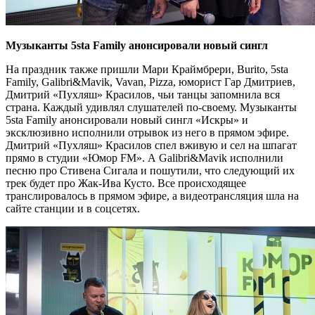
Музыканты 5sta Family анонсировали новый сингл
На праздник также пришли Мари Краймбрери, Burito, 5sta
Family, Galibri&Mavik, Vavan, Pizza, юморист Гар Дмитриев,
Дмитрий «Пухляш» Красилов, чьи танцы запомнила вся
страна. Каждый удивлял слушателей по-своему. Музыканты
5sta Family анонсировали новый сингл «Искры» и
эксклюзивно исполнили отрывок из него в прямом эфире.
Дмитрий «Пухляш» Красилов спел вживую и сел на шпагат
прямо в студии «Юмор FM». А Galibri&Mavik исполнили
песню про Стивена Сигала и пошутили, что следующий их
трек будет про Жак-Ива Кусто. Все происходящее
транслировалось в прямом эфире, а видеотрансляция шла на
сайте станции и в соцсетях.