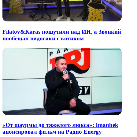
Filatov&Karas пошутили над ИИ, а Звонкий
пообещал видосики с котиком
«От шаурмы до тяжелого люкса»: Imanbek
анонсировал фильм на Радио Energy