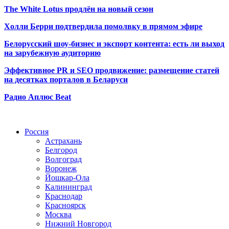
The White Lotus продлён на новый сезон
Холли Берри подтвердила помолвк
у в прямом эфире
Белорусский шоу-бизнес и экспорт контента: есть ли выход
на зарубежную аудиторию
Эффективное PR и SEO продвижение:
размещение статей
на десятках порталов в Беларуси
Радио Аплюс Beat
Радио по странам
Россия
Астрахань
Белгород
Волгоград
Воронеж
Йошкар-Ола
Калининград
Краснодар
Красноярск
Москва
Нижний Новгород