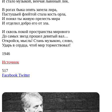
И стало музыкой, венчая львиный лик.
В рогах быка опять запела лира,
Пастушьей флейтой стала кость орла,
И понял ты живую прелесть мира
И отделил добро его от зла.
И сквозь покой пространства мирового
До самых звезд прошел девятый вал…
Откройся, мысль! Стань музыкою, слово,
Ударь в сердца, чтоб мир торжествовал!
1946
Источник
517
LinkedIn
Tumblr
Reddit
Вконтакте
Одноклассники
Skype
Messenger
Messenger
WhatsApp
Telegram
Viber
Line
Поделиться
Печатать
Facebook
Twitter
через
электронную
Похожие радио
почту