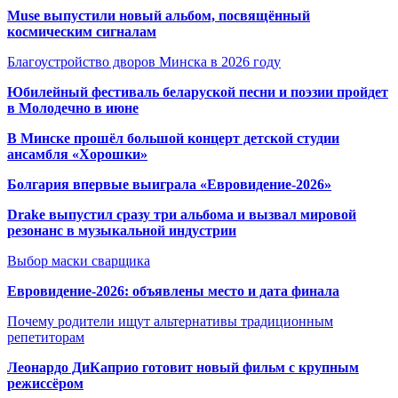
Muse выпустили новый альбом, посвящённый
космическим сигналам
Благоустройство дворов Минска в 2026 году
Юбилейный фестиваль беларуской песни и поэзии пройдет
в Молодечно в июне
В Минске прошёл большой концерт детской студии
ансамбля «Хорошки»
Болгария впервые выиграла «Евровидение-2026»
Drake выпустил сразу три альбома и вызвал мировой
резонанс в музыкальной индустрии
Выбор маски сварщика
Евровидение-2026: объявлены место и дата финала
Почему родители ищут альтернативы традиционным
репетиторам
Леонардо ДиКаприо готовит новый фильм с крупным
режиссёром