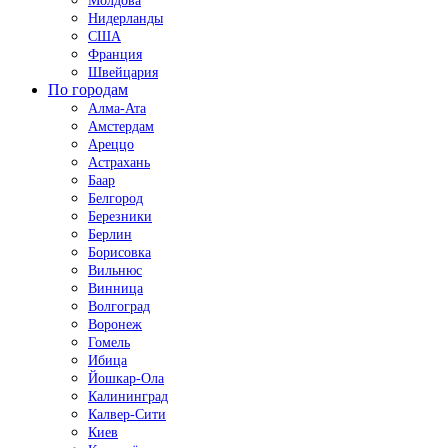
Молдова
Нидерланды
США
Франция
Швейцария
По городам
Алма-Ата
Амстердам
Ареццо
Астрахань
Баар
Белгород
Березники
Берлин
Борисовка
Вильнюс
Винница
Волгоград
Воронеж
Гомель
Ибица
Йошкар-Ола
Калининград
Калвер-Сити
Киев