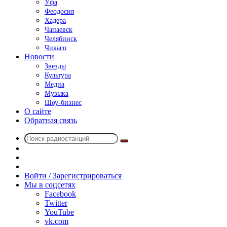
Уфа
Феодосия
Хадера
Чапаевск
Челябинск
Чикаго
Новости
Звезды
Культура
Медиа
Музыка
Шоу-бизнес
О сайте
Обратная связь
Поиск
Switch
радиостанций
skin
Sidebar
Случайное
радио
Войти / Зарегистрироваться
Мы в соцсетях
Facebook
Twitter
YouTube
vk.com