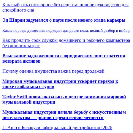
Как выбрать снотворное без рецепта: полное руководство для
спокойного сна
Эд Ширан задумался о паузе после нового этапа карьеры
Какие породы древесины подходят для доски пола: полный разбор и выбор
Как продлить срок службы домашнего и рабочего компьютера
без лишних затрат
Взыскание задолженности с юридических лиц: стратегия
возврата активов
Почему оценка имущества важна перед продажей
Мировая музыкальная индустрия ускоряет переход к
эпохе глобальных туров
Taylor Swift вновь оказалась в центре внимания мировой
музыкальной индустрии
Музыкальная индустрия начала борьбу с искусственным
интеллектом — рынок стремительно меняется
Li Auto в Беларуси: официальный дистрибьютор 2026