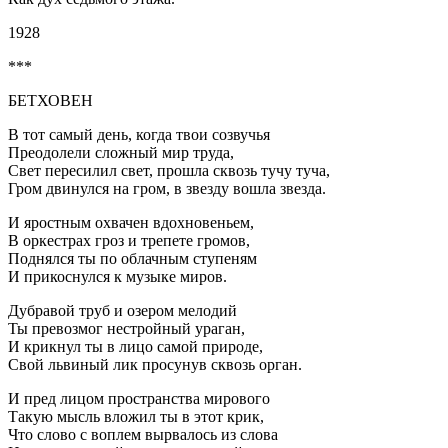
1928
***
БЕТХОВЕН
В тот самый день, когда твои созвучья
Преодолели сложный мир труда,
Свет пересилил свет, прошла сквозь тучу туча,
Гром двинулся на гром, в звезду вошла звезда.
И яростным охвачен вдохновеньем,
В оркестрах гроз и трепете громов,
Поднялся ты по облачным ступеням
И прикоснулся к музыке миров.
Дубравой труб и озером мелодий
Ты превозмог нестройный ураган,
И крикнул ты в лицо самой природе,
Свой львиный лик просунув сквозь орган.
И пред лицом пространства мирового
Такую мысль вложил ты в этот крик,
Что слово с воплем вырвалось из слова