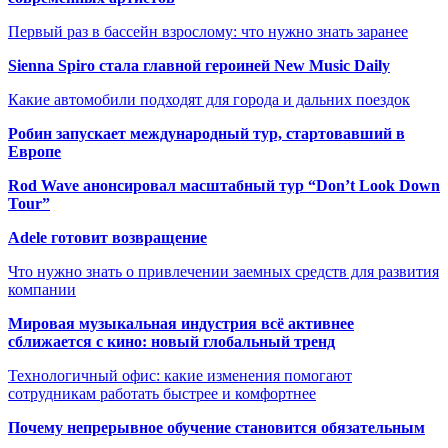
Первый раз в бассейн взрослому: что нужно знать заранее
Sienna Spiro стала главной героиней New Music Daily
Какие автомобили подходят для города и дальних поездок
Робин запускает международный тур, стартовавший в
Европе
Rod Wave анонсировал масштабный тур “Don’t Look Down
Tour”
Adele готовит возвращение
Что нужно знать о привлечении заемных средств для развития
компании
Мировая музыкальная индустрия всё активнее
сближается с кино: новый глобальный тренд
Технологичный офис: какие изменения помогают
сотрудникам работать быстрее и комфортнее
Почему непрерывное обучение становится обязательным