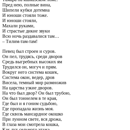
Пред нею, полные вина,
Шипели кубки дотемна
И юноши стояли тоже.
И юноши стояли,
Махали руками,
И страстые дикие звуки
Всю ночь раздавалися там…
– Тилим-там-там!
Певец был строен и суров.
Он пел, трудясь, среди дворов
Средь выгребных высоких ям
Трудился он, могуч и прям.
Вокруг него система кошек,
Система окон, ведер, дров
Висела, темный мир размножив
На царства узкие дворов.
На что был двор? Он был трубою,
Он был тоннелем в те края,
Где был и я гоним судьбою,
Где пропадала жизнь моя.
Где сквозь мансардное окошко
При лунном свете, вся дрожа,
В глаза мои смотрела кошка,
Как дух седьмого этажа.