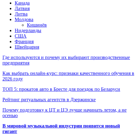
Канада
Латвия
Литва
Молдова
Кишинёв
Нидерланды
США
Франция
Швейцария
Где используются и почему их выбирают производственные
предприятия
Как выбрать онлайн-курс: признаки качественного обучения в
2026 году
ТОП 5: прокатов авто в Бресте для поездок по Беларуси
Рейтинг ритуальных агентств в Дзержинске
Почему подготовку к ЦТ и ЦЭ лучше начинать летом, а не
осенью
В мировой музыкальной индустрии появится новый
гигант