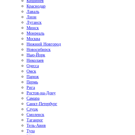
Кишинёв
Краснодар
Лаваль
Лион
Луганск
Минск
Монреаль
Москва
Нижний Новгород
Новосибирск
Нью-Йорк
Николаев
Одесса
Омск
Париж
Пермь
Рига
Ростов-на-Дону
Самара
Санкт-Петербург
Слуцк
Смоленск
Таганрог
Тель-Авив
Тула