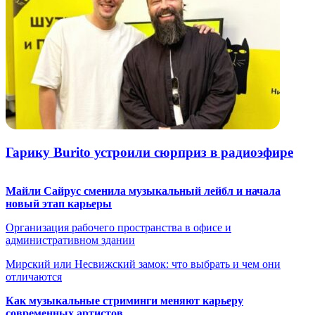
Гарику Burito устроили сюрприз в радиоэфире
Майли Сайрус сменила музыкальный лейбл и начала
новый этап карьеры
Организация рабочего пространства в офисе и
административном здании
Мирский или Несвижский замок: что выбрать и чем они
отличаются
Как музыкальные стриминги меняют карьеру
современных артистов