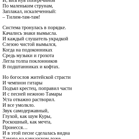
И, визгнув поперечиной
По маленьким струнам,
Заплакал, искалеченный:
– Тилим-там-там!
Система тронулась в порядке.
Качались знаки вымысла.
И каждый слушатель украдкой
Слезою чистой вымылся,
Когда на подоконниках
Средь музыки и грохота
Легла толпа поклонников
В подштанниках и кофтах.
Но богослов житейской страсти
И чемпион гитары
Подъял крестец, поправил части
И с песней нежною Тамары
Уста отважно растворил.
И все умолкло.
Звук самодержавный,
Глухой, как шум Куры,
Роскошный, как мечта,
Пронесся…
И в этой песне сделалась видна
Тамара на кавказском ложе.