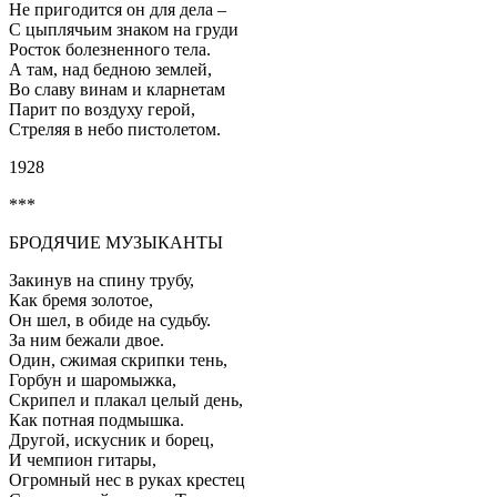
Не пригодится он для дела –
С цыплячьим знаком на груди
Росток болезненного тела.
А там, над бедною землей,
Во славу винам и кларнетам
Парит по воздуху герой,
Стреляя в небо пистолетом.
1928
***
БРОДЯЧИЕ МУЗЫКАНТЫ
Закинув на спину трубу,
Как бремя золотое,
Он шел, в обиде на судьбу.
За ним бежали двое.
Один, сжимая скрипки тень,
Горбун и шаромыжка,
Скрипел и плакал целый день,
Как потная подмышка.
Другой, искусник и борец,
И чемпион гитары,
Огромный нес в руках крестец