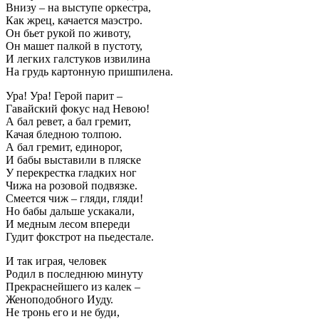
Внизу – на выступе оркестра,
Как жрец, качается маэстро.
Он бьет рукой по животу,
Он машет палкой в пустоту,
И легких галстуков извилина
На грудь картонную пришпилена.
Ура! Ура! Герой парит –
Гавайский фокус над Невою!
А бал ревет, а бал гремит,
Качая бледною толпою.
А бал гремит, единорог,
И бабы выставили в пляске
У перекрестка гладких ног
Чижа на розовой подвязке.
Смеется чиж – гляди, гляди!
Но бабы дальше ускакали,
И медным лесом впереди
Гудит фокстрот на пьедестале.
И так играя, человек
Родил в последнюю минуту
Прекраснейшего из калек –
Женоподобного Иуду.
Не тронь его и не буди,