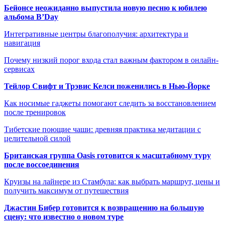
Бейонсе неожиданно выпустила новую песню к юбилею
альбома B’Day
Интегративные центры благополучия: архитектура и
навигация
Почему низкий порог входа стал важным фактором в онлайн-
сервисах
Тейлор Свифт и Трэвис Келси поженились в Нью-Йорке
Как носимые гаджеты помогают следить за восстановлением
после тренировок
Тибетские поющие чаши: древняя практика медитации с
целительной силой
Британская группа Oasis готовится к масштабному туру
после воссоединения
Круизы на лайнере из Стамбула: как выбрать маршрут, цены и
получить максимум от путешествия
Джастин Бибер готовится к возвращению на большую
сцену: что известно о новом туре