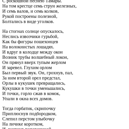
С роскошной песнею Тамары.
На том крестце семь струн железных,
И семь валов, и семь колков,
Рукой построены полезной,
Болтались в виде уголков.
На стогнах солнце опускалось,
Неслись извозчики гурьбой,
Как бы фигуры пошехонцев
На волокнистых лошадях.
И вдруг в колодце между окон
Возник трубы волшебный локон,
Он прянул вверх тупым жерлом
И заревел. Глухим орлом
Был первый звук. Он, грохнув, пал,
За ним второй орел предстал,
Орлы в кукушек превращались,
Кукушки в точки уменьшались,
И точки, горло сжав в комок,
Упали в окна всех домов.
Тогда горбатик, скрипочку
Приплюснув подбородком,
Слепил перстом улыбочку
На личике коротком,