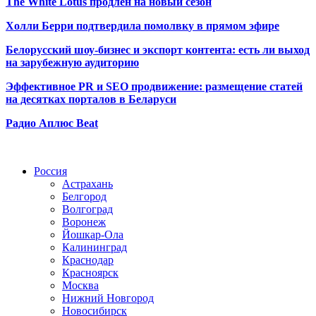
The White Lotus продлён на новый сезон
Холли Берри подтвердила помолвк
у в прямом эфире
Белорусский шоу-бизнес и экспорт контента: есть ли выход
на зарубежную аудиторию
Эффективное PR и SEO продвижение:
размещение статей
на десятках порталов в Беларуси
Радио Аплюс Beat
Радио по странам
Россия
Астрахань
Белгород
Волгоград
Воронеж
Йошкар-Ола
Калининград
Краснодар
Красноярск
Москва
Нижний Новгород
Новосибирск