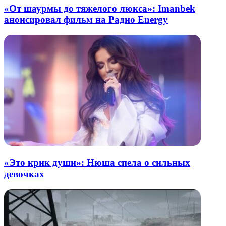
«От шаурмы до тяжелого люкса»: Imanbek
анонсировал фильм на Радио Energy
«Это крик души»: Нюша спела о сильных
девочках