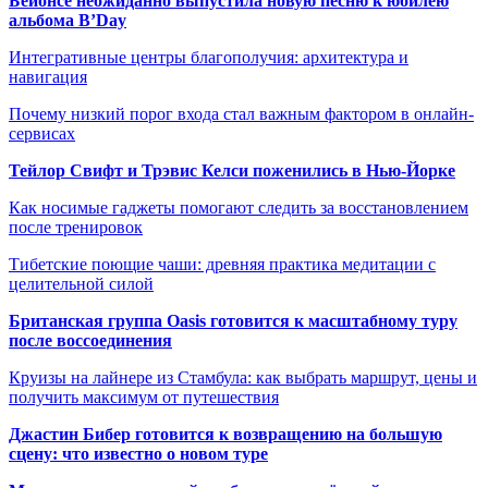
Бейонсе неожиданно выпустила новую песню к юбилею
альбома B’Day
Интегративные центры благополучия: архитектура и
навигация
Почему низкий порог входа стал важным фактором в онлайн-
сервисах
Тейлор Свифт и Трэвис Келси поженились в Нью-Йорке
Как носимые гаджеты помогают следить за восстановлением
после тренировок
Тибетские поющие чаши: древняя практика медитации с
целительной силой
Британская группа Oasis готовится к масштабному туру
после воссоединения
Круизы на лайнере из Стамбула: как выбрать маршрут, цены и
получить максимум от путешествия
Джастин Бибер готовится к возвращению на большую
сцену: что известно о новом туре