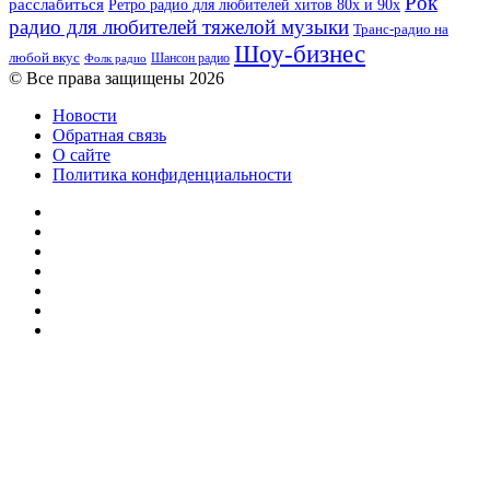
Рок
расслабиться
Ретро радио для любителей хитов 80х и 90х
радио для любителей тяжелой музыки
Транс-радио на
Шоу-бизнес
любой вкус
Шансон радио
Фолк радио
© Все права защищены 2026
Новости
Обратная связь
О сайте
Политика конфиденциальности
Facebook
Twitter
YouTube
vk.com
Одноклассники
Telegram
RSS
Кнопка
«Наверх»