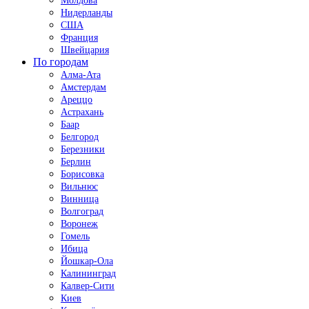
Молдова
Нидерланды
США
Франция
Швейцария
По городам
Алма-Ата
Амстердам
Ареццо
Астрахань
Баар
Белгород
Березники
Берлин
Борисовка
Вильнюс
Винница
Волгоград
Воронеж
Гомель
Ибица
Йошкар-Ола
Калининград
Калвер-Сити
Киев