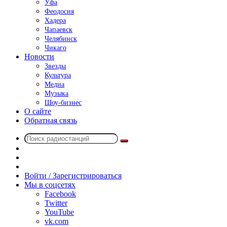
Уфа
Феодосия
Хадера
Чапаевск
Челябинск
Чикаго
Новости
Звезды
Культура
Медиа
Музыка
Шоу-бизнес
О сайте
Обратная связь
Поиск
Switch
радиостанций
skin
Sidebar
Случайное
радио
Войти / Зарегистрироваться
Мы в соцсетях
Facebook
Twitter
YouTube
vk.com