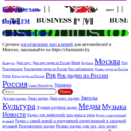
та
Аплюс
Брітні
Deep
Время
Время Звучать
Спірс
Звучать
Бизнес
Бизнес FM
FM
Радио
Радио Аплюс Beat
Аплюс
Beat
Срочное
изготовление чип ключей
для автомобилей в
Минске, заказывайте на https://chasmaster.by
Москва
Киев
Дип-хаус
Дип-хаус радио из России
Клубное
Поп
Беларусь
Разговорное
Расслабляющее
Разговорное радио из России
Релакс радио из России
Рок
Рок радио из России
Ретро
Ретро-радио из России
Россия
Украина
Санкт-Петербург
Найти:
Звезды
Дип-хаус радио
Джаз радио
Детское радио
Культура
Медиа
Музыка
Лучшее клубное радио
Новости
Радио для любителей хип-хопа и рэпа
Радио с классической
Радио с самой новой и популярной отечественной и западной
музыкой
музыкой
Разговорное радио
Релакс радио для тех, кто хочет