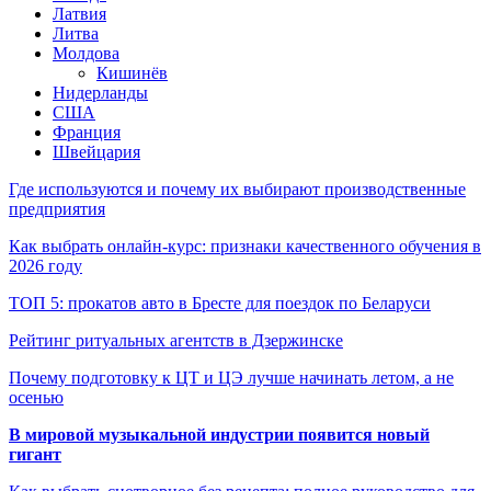
Латвия
Литва
Молдова
Кишинёв
Нидерланды
США
Франция
Швейцария
Где используются и почему их выбирают производственные
предприятия
Как выбрать онлайн-курс: признаки качественного обучения в
2026 году
ТОП 5: прокатов авто в Бресте для поездок по Беларуси
Рейтинг ритуальных агентств в Дзержинске
Почему подготовку к ЦТ и ЦЭ лучше начинать летом, а не
осенью
В мировой музыкальной индустрии появится новый
гигант