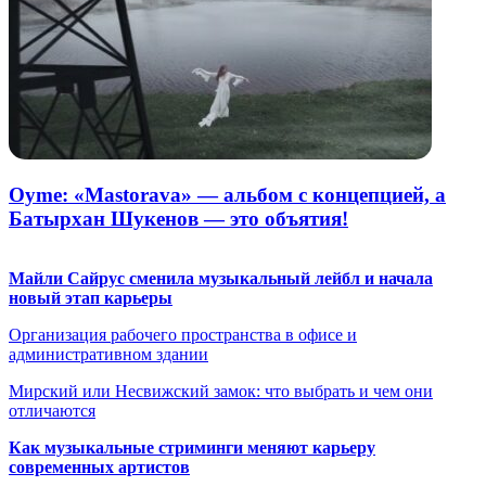
Oyme: «Mastorava» — альбом с концепцией, а
Батырхан Шукенов — это объятия!
Майли Сайрус сменила музыкальный лейбл и начала
новый этап карьеры
Организация рабочего пространства в офисе и
административном здании
Мирский или Несвижский замок: что выбрать и чем они
отличаются
Как музыкальные стриминги меняют карьеру
современных артистов