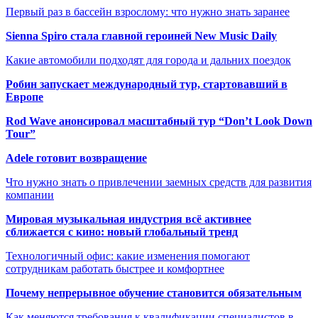
Первый раз в бассейн взрослому: что нужно знать заранее
Sienna Spiro стала главной героиней New Music Daily
Какие автомобили подходят для города и дальних поездок
Робин запускает международный тур, стартовавший в
Европе
Rod Wave анонсировал масштабный тур “Don’t Look Down
Tour”
Adele готовит возвращение
Что нужно знать о привлечении заемных средств для развития
компании
Мировая музыкальная индустрия всё активнее
сближается с кино: новый глобальный тренд
Технологичный офис: какие изменения помогают
сотрудникам работать быстрее и комфортнее
Почему непрерывное обучение становится обязательным
Как меняются требования к квалификации специалистов в