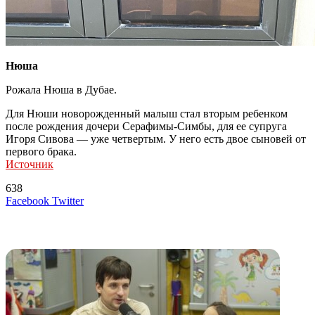
Нюша
Рожала Нюша в Дубае.
Для Нюши новорожденный малыш стал вторым ребенком
после рождения дочери Серафимы-Симбы, для ее супруга
Игоря Сивова — уже четвертым. У него есть двое сыновей от
первого брака.
Источник
638
LinkedIn
Tumblr
Reddit
Вконтакте
Одноклассники
Skype
Messenger
Messenger
WhatsApp
Telegram
Viber
Line
Поделиться
Печатать
Facebook
Twitter
через
электронную
Похожие радио
почту