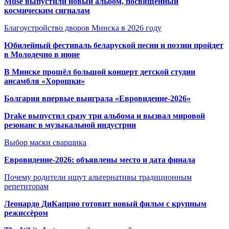
Muse выпустили новый альбом, посвящённый
космическим сигналам
Благоустройство дворов Минска в 2026 году
Юбилейный фестиваль беларуской песни и поэзии пройдет
в Молодечно в июне
В Минске прошёл большой концерт детской студии
ансамбля «Хорошки»
Болгария впервые выиграла «Евровидение-2026»
Drake выпустил сразу три альбома и вызвал мировой
резонанс в музыкальной индустрии
Выбор маски сварщика
Евровидение-2026: объявлены место и дата финала
Почему родители ищут альтернативы традиционным
репетиторам
Леонардо ДиКаприо готовит новый фильм с крупным
режиссёром