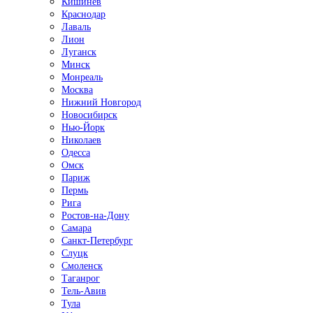
Кишинёв
Краснодар
Лаваль
Лион
Луганск
Минск
Монреаль
Москва
Нижний Новгород
Новосибирск
Нью-Йорк
Николаев
Одесса
Омск
Париж
Пермь
Рига
Ростов-на-Дону
Самара
Санкт-Петербург
Слуцк
Смоленск
Таганрог
Тель-Авив
Тула