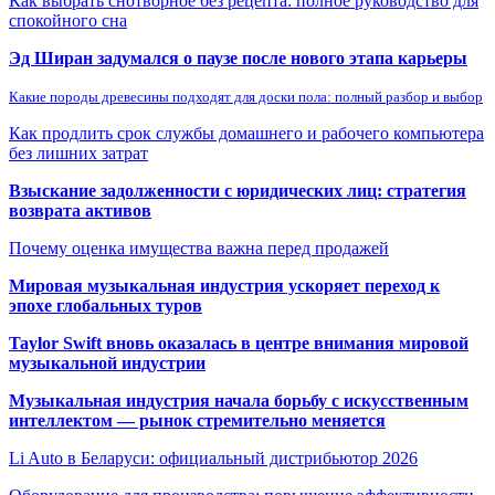
Как выбрать снотворное без рецепта: полное руководство для
спокойного сна
Эд Ширан задумался о паузе после нового этапа карьеры
Какие породы древесины подходят для доски пола: полный разбор и выбор
Как продлить срок службы домашнего и рабочего компьютера
без лишних затрат
Взыскание задолженности с юридических лиц: стратегия
возврата активов
Почему оценка имущества важна перед продажей
Мировая музыкальная индустрия ускоряет переход к
эпохе глобальных туров
Taylor Swift вновь оказалась в центре внимания мировой
музыкальной индустрии
Музыкальная индустрия начала борьбу с искусственным
интеллектом — рынок стремительно меняется
Li Auto в Беларуси: официальный дистрибьютор 2026