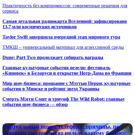
Практичность без компромиссов: современные решения для
сервиса
Самая детальная радиокарта Вселенной: зафиксировано
13,7 млн космических источников
Taylor Swift завершила очередной этап мирового тура
ТМКЩ – универсальный материал для агрессивной среды
Dune: Part Two продолжает собирать награды
Главные культурные события недели: фестиваль
«Киновек» в Беларуси и открытие Нотр-Дама во Франции
Мир шоу-бизнеса: прощание с Мэттью Перри, культурные
события в Минске и рейтинг звезд Украины
Смерть Мэгги Смит и триумф The Wild Robot: главные
события шоу-бизнеса — обзор
Популярные радиостанции
Виртуальный
Виртуальный номер телефона: причины, по
номер
которым они приносят пользу вашему бизнесу