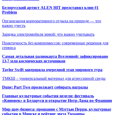
Белорусский артист ALEN HIT представил клип #1
Problem
Организация корпоративного отдыха на природе — что
важно учесть
Зарядка электромобиля зимой: что важно учитывать
Практичность без компромиссов: современные решения для
сервиса
Самая детальная радиокарта Вселенной: зафиксировано
13,7 млн космических источников
Taylor Swift завершила очередной этап мирового тура
ТМКЩ – универсальный материал для агрессивной среды
Dune: Part Two продолжает собирать награды
Главные культурные события недели: фестиваль
«Киновек» в Беларуси и открытие Нотр-Дама во Франции
Мир шоу-бизнеса: прощание с Мэттью Перри, культурные
события в Минске и рейтинг звезд Украины