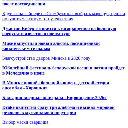
после воссоединения
Круизы на лайнере из Стамбула: как выбрать маршрут, цены и
получить максимум от путешествия
Джастин Бибер готовится к возвращению на большую
сцену: что известно о новом туре
Muse выпустили новый альбом, посвящённый
космическим сигналам
Благоустройство дворов Минска в 2026 году
Юбилейный фестиваль беларуской песни и поэзии пройдет
в Молодечно в июне
В Минске прошёл большой концерт детской студии
ансамбля «Хорошки»
Болгария впервые выиграла «Евровидение-2026»
Drake выпустил сразу три альбома и вызвал мировой
резонанс в музыкальной индустрии
Выбор маски сварщика