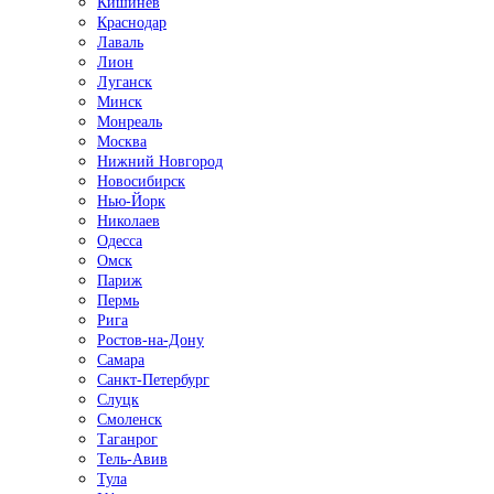
Кишинёв
Краснодар
Лаваль
Лион
Луганск
Минск
Монреаль
Москва
Нижний Новгород
Новосибирск
Нью-Йорк
Николаев
Одесса
Омск
Париж
Пермь
Рига
Ростов-на-Дону
Самара
Санкт-Петербург
Слуцк
Смоленск
Таганрог
Тель-Авив
Тула