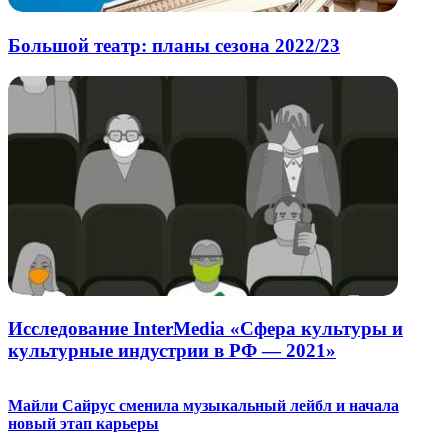
Большой театр: планы сезона 2022/23
Исследование InterMedia «Сфера культуры и
культурные индустрии в РФ ― 2021»
Майли Сайрус сменила музыкальный лейбл и начала
новый этап карьеры