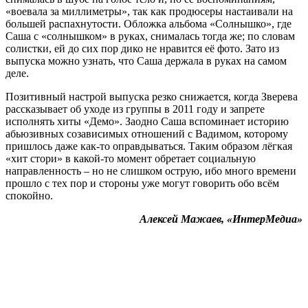
«воевала за миллиметры», так как продюсеры настаивали на
большей распахнутости. Обложка альбома «Солнышко», где
Саша с «солнышком» в руках, снималась тогда же; по словам
солистки, ей до сих пор дико не нравится её фото. Зато из
выпуска можно узнать, что Саша держала в руках на самом
деле.
Позитивный настрой выпуска резко снижается, когда Зверева
рассказывает об уходе из группы в 2011 году и запрете
исполнять хиты «Демо». Заодно Саша вспоминает историю
абьюзивных созависимых отношений с Вадимом, которому
пришлось даже как-то оправдываться. Таким образом лёгкая
«хит стори» в какой-то момент обретает социальную
направленность – но не слишком острую, ибо много времени
прошло с тех пор и стороны уже могут говорить обо всём
спокойно.
Алексей Мажаев, «ИнтерМедиа»