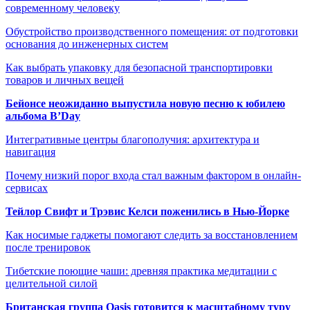
современному человеку
Обустройство производственного помещения: от подготовки
основания до инженерных систем
Как выбрать упаковку для безопасной транспортировки
товаров и личных вещей
Бейонсе неожиданно выпустила новую песню к юбилею
альбома B’Day
Интегративные центры благополучия: архитектура и
навигация
Почему низкий порог входа стал важным фактором в онлайн-
сервисах
Тейлор Свифт и Трэвис Келси поженились в Нью-Йорке
Как носимые гаджеты помогают следить за восстановлением
после тренировок
Тибетские поющие чаши: древняя практика медитации с
целительной силой
Британская группа Oasis готовится к масштабному туру