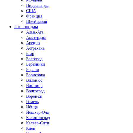
Молдова
Нидерланды
США
Франция
Швейцария
По городам
Алма-Ата
Амстердам
Ареццо
Астрахань
Баар
Белгород
Березники
Берлин
Борисовка
Вильнюс
Винница
Волгоград
Воронеж
Гомель
Ибица
Йошкар-Ола
Калининград
Калвер-Сити
Киев