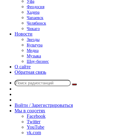
Уфа
Феодосия
Хадера
Чапаевск
Челябинск
Чикаго
Новости
Звезды
Культура
Медиа
Музыка
Шоу-бизнес
О сайте
Обратная связь
Поиск
Switch
радиостанций
skin
Sidebar
Случайное
радио
Войти / Зарегистрироваться
Мы в соцсетях
Facebook
Twitter
YouTube
vk.com