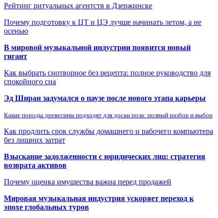
Рейтинг ритуальных агентств в Дзержинске
Почему подготовку к ЦТ и ЦЭ лучше начинать летом, а не
осенью
В мировой музыкальной индустрии появится новый
гигант
Как выбрать снотворное без рецепта: полное руководство для
спокойного сна
Эд Ширан задумался о паузе после нового этапа карьеры
Какие породы древесины подходят для доски пола: полный разбор и выбор
Как продлить срок службы домашнего и рабочего компьютера
без лишних затрат
Взыскание задолженности с юридических лиц: стратегия
возврата активов
Почему оценка имущества важна перед продажей
Мировая музыкальная индустрия ускоряет переход к
эпохе глобальных туров