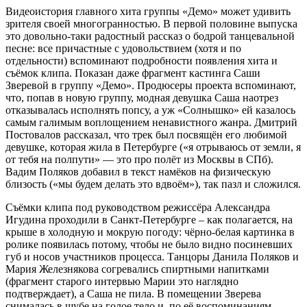
Видеоистория главного хита группы «Демо» может удивить
зрителя своей многогранностью. В первой половине выпуска
это довольно-таки радостный рассказ о бодрой танцевальной
песне: все причастные с удовольствием (хотя и по
отдельности) вспоминают подробности появления хита и
съёмок клипа. Показан даже фрагмент кастинга Саши
Зверевой в группу «Демо». Продюсеры проекта вспоминают,
что, попав в новую группу, модная девушка Саша наотрез
отказывалась исполнять попсу, а уж «Солнышко» ей казалось
самым галимым воплощением ненавистного жанра. Дмитрий
Постовалов рассказал, что трек был посвящён его любимой
девушке, которая жила в Петербурге («я отрываюсь от земли, я
от тебя на полпути» — это про полёт из Москвы в СПб).
Вадим Поляков добавил в текст намёков на физическую
близость («мы будем делать это вдвоём»), так пазл и сложился.
Съёмки клипа под руководством режиссёра Александра
Игудина проходили в Санкт-Петербурге – как полагается, на
крыше в холодную и мокрую погоду: чёрно-белая картинка в
ролике появилась потому, чтобы не было видно посиневших
губ и носов участников процесса. Танцоры Данила Поляков и
Мария Железнякова согревались спиртными напитками
(фрагмент старого интервью Марии это наглядно
подтверждает), а Саша не пила. В помещении Зверева
снималась в шубе на голое тело и, по её воспоминаниям,