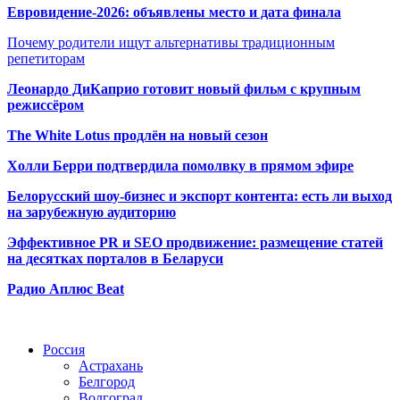
Евровидение-2026: объявлены место и дата финала
Почему родители ищут альтернативы традиционным
репетиторам
Леонардо ДиКаприо готовит новый фильм с крупным
режиссёром
The White Lotus продлён на новый сезон
Холли Берри подтвердила помолвк
у в прямом эфире
Белорусский шоу-бизнес и экспорт контента: есть ли выход
на зарубежную аудиторию
Эффективное PR и SEO продвижение:
размещение статей
на десятках порталов в Беларуси
Радио Аплюс Beat
Радио по странам
Россия
Астрахань
Белгород
Волгоград