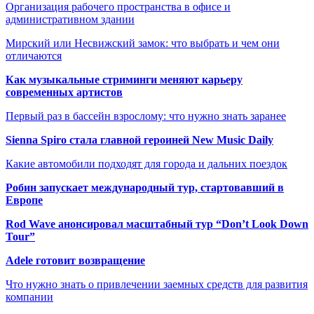
Организация рабочего пространства в офисе и
административном здании
Мирский или Несвижский замок: что выбрать и чем они
отличаются
Как музыкальные стриминги меняют карьеру
современных артистов
Первый раз в бассейн взрослому: что нужно знать заранее
Sienna Spiro стала главной героиней New Music Daily
Какие автомобили подходят для города и дальних поездок
Робин запускает международный тур, стартовавший в
Европе
Rod Wave анонсировал масштабный тур “Don’t Look Down
Tour”
Adele готовит возвращение
Что нужно знать о привлечении заемных средств для развития
компании