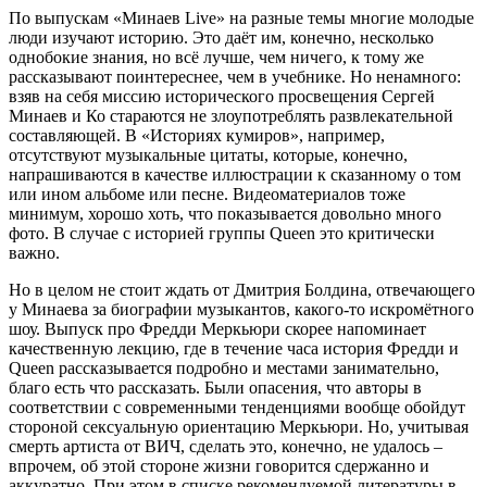
По выпускам «Минаев Live» на разные темы многие молодые
люди изучают историю. Это даёт им, конечно, несколько
однобокие знания, но всё лучше, чем ничего, к тому же
рассказывают поинтереснее, чем в учебнике. Но ненамного:
взяв на себя миссию исторического просвещения Сергей
Минаев и Ко стараются не злоупотреблять развлекательной
составляющей. В «Историях кумиров», например,
отсутствуют музыкальные цитаты, которые, конечно,
напрашиваются в качестве иллюстрации к сказанному о том
или ином альбоме или песне. Видеоматериалов тоже
минимум, хорошо хоть, что показывается довольно много
фото. В случае с историей группы Queen это критически
важно.
Но в целом не стоит ждать от Дмитрия Болдина, отвечающего
у Минаева за биографии музыкантов, какого-то искромётного
шоу. Выпуск про Фредди Меркьюри скорее напоминает
качественную лекцию, где в течение часа история Фредди и
Queen рассказывается подробно и местами занимательно,
благо есть что рассказать. Были опасения, что авторы в
соответствии с современными тенденциями вообще обойдут
стороной сексуальную ориентацию Меркьюри. Но, учитывая
смерть артиста от ВИЧ, сделать это, конечно, не удалось –
впрочем, об этой стороне жизни говорится сдержанно и
аккуратно. При этом в списке рекомендуемой литературы в