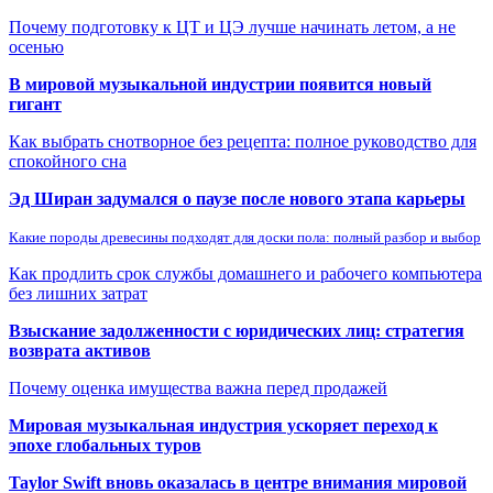
Почему подготовку к ЦТ и ЦЭ лучше начинать летом, а не
осенью
В мировой музыкальной индустрии появится новый
гигант
Как выбрать снотворное без рецепта: полное руководство для
спокойного сна
Эд Ширан задумался о паузе после нового этапа карьеры
Какие породы древесины подходят для доски пола: полный разбор и выбор
Как продлить срок службы домашнего и рабочего компьютера
без лишних затрат
Взыскание задолженности с юридических лиц: стратегия
возврата активов
Почему оценка имущества важна перед продажей
Мировая музыкальная индустрия ускоряет переход к
эпохе глобальных туров
Taylor Swift вновь оказалась в центре внимания мировой