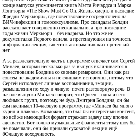
конце выпуска упоминается книга Мэтта Ричардса и Марка
Лэнгторна «The Show Must Go On. Жизнь, смерть и наследие
Фредди Меркьюри», где повествование сосредоточено на
ВИЧ-инфекции и гомосексуализме. Про скандалы Болдин
рассказывает совершенно нескандально, а про последние
годы жизни Меркьюри – без надрыва. Но это же не
документалка Первого канала, а претендующая на точность
информации лекция, так что к авторам никаких претензий
нет.
А за развлекательную часть в программе отвечает сам Сергей
Минаев, который несколько раз за выпуск вклинивается в
повествование Болдина со своими ремарками. Они как раз
совсем не академичны и не слишком историчны, потому что
Сергей использует личные воспоминания, эмоции,
размышления по ходу и живую, почти разговорную речь. В
начале выпуска Минаев говорит, что Queen – одна из его
любимых групп, поэтому, не будь Дмитрия Болдина, он бы
сам наснимал 10-часовую программу, где «Минаев бы много
курил и плакал». Возможно, это был бы интересный контент,
но всё же имеющийся формат отражает задачу шоу вполне
адекватно. Вот только музыкальные фрагменты этому шоу бы
не помешали, они бы придали суховатой лекции ещё
бОльшую доходчивость.