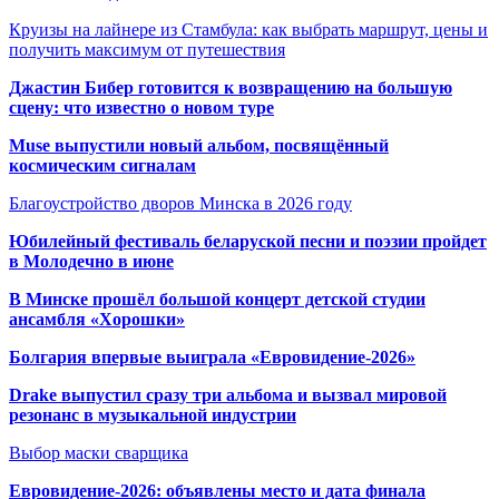
Круизы на лайнере из Стамбула: как выбрать маршрут, цены и
получить максимум от путешествия
Джастин Бибер готовится к возвращению на большую
сцену: что известно о новом туре
Muse выпустили новый альбом, посвящённый
космическим сигналам
Благоустройство дворов Минска в 2026 году
Юбилейный фестиваль беларуской песни и поэзии пройдет
в Молодечно в июне
В Минске прошёл большой концерт детской студии
ансамбля «Хорошки»
Болгария впервые выиграла «Евровидение-2026»
Drake выпустил сразу три альбома и вызвал мировой
резонанс в музыкальной индустрии
Выбор маски сварщика
Евровидение-2026: объявлены место и дата финала