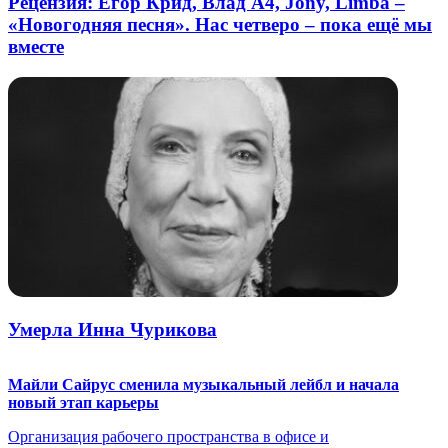
Рецензия: Егор Крид, Влад А4, Jony, Limba –
«Новогодняя песня». Нас четверо – пока ещё мы
вместе
Умерла Инна Чурикова
Майли Сайрус сменила музыкальный лейбл и начала
новый этап карьеры
Организация рабочего пространства в офисе и