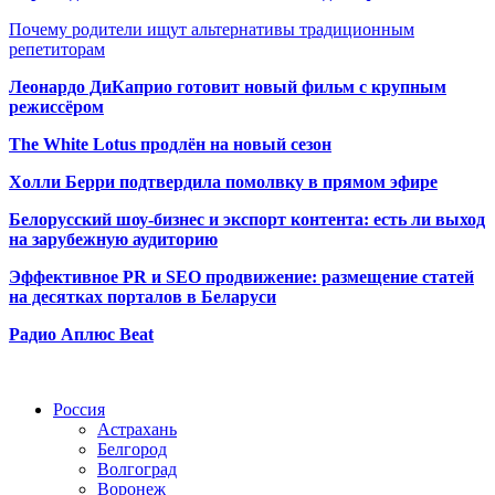
Почему родители ищут альтернативы традиционным
репетиторам
Леонардо ДиКаприо готовит новый фильм с крупным
режиссёром
The White Lotus продлён на новый сезон
Холли Берри подтвердила помолвк
у в прямом эфире
Белорусский шоу-бизнес и экспорт контента: есть ли выход
на зарубежную аудиторию
Эффективное PR и SEO продвижение:
размещение статей
на десятках порталов в Беларуси
Радио Аплюс Beat
Радио по странам
Россия
Астрахань
Белгород
Волгоград
Воронеж