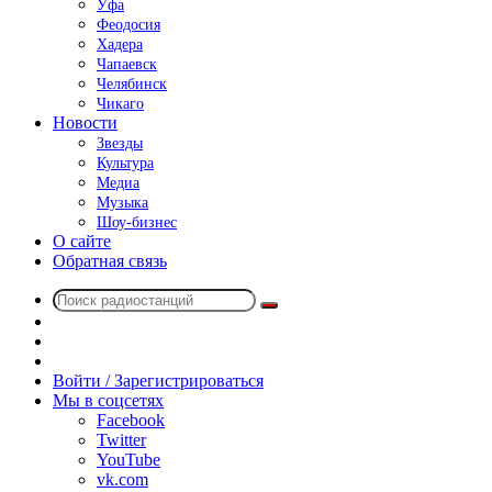
Уфа
Феодосия
Хадера
Чапаевск
Челябинск
Чикаго
Новости
Звезды
Культура
Медиа
Музыка
Шоу-бизнес
О сайте
Обратная связь
Поиск
Switch
радиостанций
skin
Sidebar
Случайное
радио
Войти / Зарегистрироваться
Мы в соцсетях
Facebook
Twitter
YouTube
vk.com