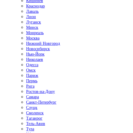
Кишинёв
Краснодар
Лаваль
Лион
Луганск
Минск
Монреаль
Москва
Нижний Новгород
Новосибирск
Нью-Йорк
Николаев
Одесса
Омск
Париж
Пермь
Рига
Ростов-на-Дону
Самара
Санкт-Петербург
Слуцк
Смоленск
Таганрог
Тель-Авив
Тула