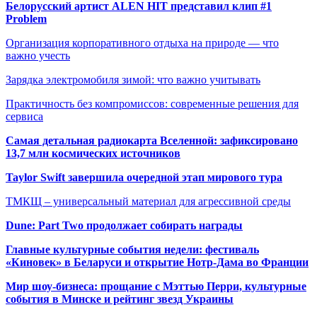
Белорусский артист ALEN HIT представил клип #1
Problem
Организация корпоративного отдыха на природе — что
важно учесть
Зарядка электромобиля зимой: что важно учитывать
Практичность без компромиссов: современные решения для
сервиса
Самая детальная радиокарта Вселенной: зафиксировано
13,7 млн космических источников
Taylor Swift завершила очередной этап мирового тура
ТМКЩ – универсальный материал для агрессивной среды
Dune: Part Two продолжает собирать награды
Главные культурные события недели: фестиваль
«Киновек» в Беларуси и открытие Нотр-Дама во Франции
Мир шоу-бизнеса: прощание с Мэттью Перри, культурные
события в Минске и рейтинг звезд Украины