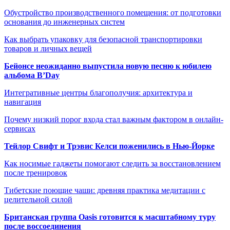
Обустройство производственного помещения: от подготовки
основания до инженерных систем
Как выбрать упаковку для безопасной транспортировки
товаров и личных вещей
Бейонсе неожиданно выпустила новую песню к юбилею
альбома B’Day
Интегративные центры благополучия: архитектура и
навигация
Почему низкий порог входа стал важным фактором в онлайн-
сервисах
Тейлор Свифт и Трэвис Келси поженились в Нью-Йорке
Как носимые гаджеты помогают следить за восстановлением
после тренировок
Тибетские поющие чаши: древняя практика медитации с
целительной силой
Британская группа Oasis готовится к масштабному туру
после воссоединения