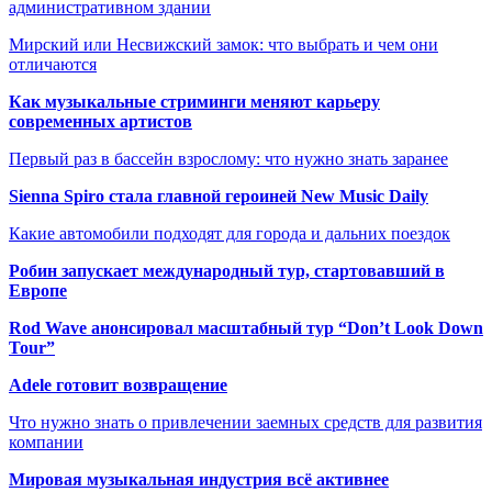
административном здании
Мирский или Несвижский замок: что выбрать и чем они
отличаются
Как музыкальные стриминги меняют карьеру
современных артистов
Первый раз в бассейн взрослому: что нужно знать заранее
Sienna Spiro стала главной героиней New Music Daily
Какие автомобили подходят для города и дальних поездок
Робин запускает международный тур, стартовавший в
Европе
Rod Wave анонсировал масштабный тур “Don’t Look Down
Tour”
Adele готовит возвращение
Что нужно знать о привлечении заемных средств для развития
компании
Мировая музыкальная индустрия всё активнее