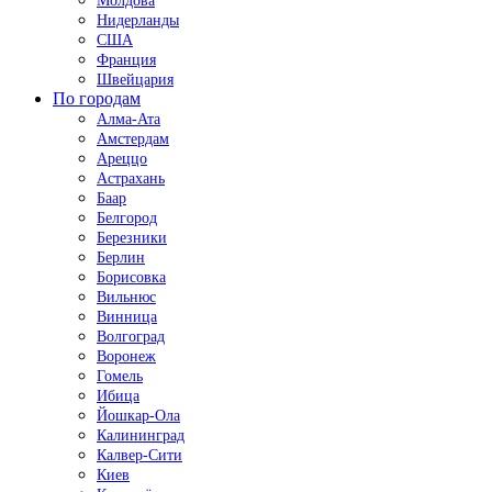
Молдова
Нидерланды
США
Франция
Швейцария
По городам
Алма-Ата
Амстердам
Ареццо
Астрахань
Баар
Белгород
Березники
Берлин
Борисовка
Вильнюс
Винница
Волгоград
Воронеж
Гомель
Ибица
Йошкар-Ола
Калининград
Калвер-Сити
Киев