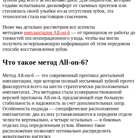
годами испытывали дискомфорт от съемных протезов или
стеснялись своей улыбки из-за отсутствия зубов, эта
технология стала настоящим спасением.
Ниже мы детально рассмотрим все аспекты
методики
имплантация All-on-6
— от принципов ее работы до
тонкостей послеоперационного ухода, чтобы вы могли
получить исчерпывающую информацию об этом передовом
способе восстановления зубов.
Что такое метод All-on-6?
Метод All-on-6 — это современный протокол дентальной
имплантации, при котором полный несъемный зубной протез
фиксируется всего на шести стратегически расположенных
имплантатах. Эта методика стала усовершенствованной
версией протокола All-on-4, предлагающей еще большую
стабильность и надежность за счет дополнительных опор.
Особенность подхода — специфическое расположение
имплантатов: два из них устанавливаются в переднем отделе
челюсти вертикально, а четыре остальных — в боковых
отделах под определенным углом. Именно такое
расположение позволяет оптимально распределить
жевательную нагрузку.