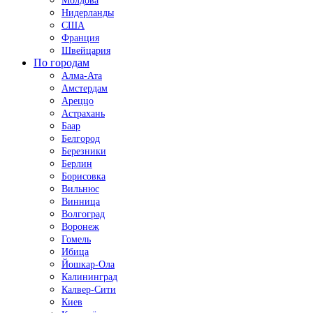
Молдова
Нидерланды
США
Франция
Швейцария
По городам
Алма-Ата
Амстердам
Ареццо
Астрахань
Баар
Белгород
Березники
Берлин
Борисовка
Вильнюс
Винница
Волгоград
Воронеж
Гомель
Ибица
Йошкар-Ола
Калининград
Калвер-Сити
Киев