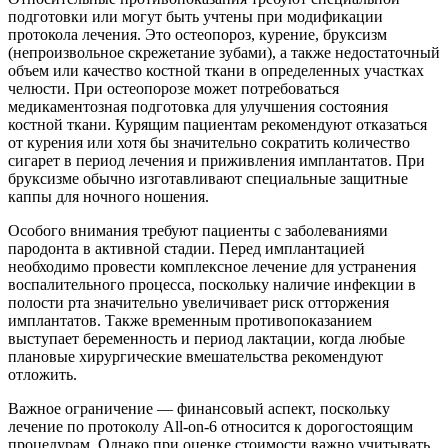
подготовки или могут быть учтены при модификации
протокола лечения. Это остеопороз, курение, бруксизм
(непроизвольное скрежетание зубами), а также недостаточный
объем или качество костной ткани в определенных участках
челюсти. При остеопорозе может потребоваться
медикаментозная подготовка для улучшения состояния
костной ткани. Курящим пациентам рекомендуют отказаться
от курения или хотя бы значительно сократить количество
сигарет в период лечения и приживления имплантатов. При
бруксизме обычно изготавливают специальные защитные
каппы для ночного ношения.
Особого внимания требуют пациенты с заболеваниями
пародонта в активной стадии. Перед имплантацией
необходимо провести комплексное лечение для устранения
воспалительного процесса, поскольку наличие инфекции в
полости рта значительно увеличивает риск отторжения
имплантатов. Также временным противопоказанием
выступает беременность и период лактации, когда любые
плановые хирургические вмешательства рекомендуют
отложить.
Важное ограничение — финансовый аспект, поскольку
лечение по протоколу All-on-6 относится к дорогостоящим
процедурам. Однако при оценке стоимости важно учитывать,