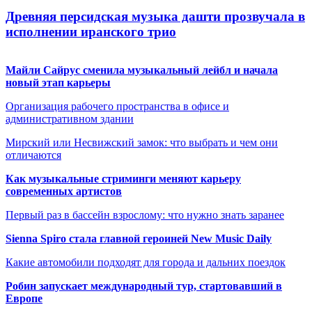
Древняя персидская музыка дашти прозвучала в
исполнении иранского трио
Майли Сайрус сменила музыкальный лейбл и начала
новый этап карьеры
Организация рабочего пространства в офисе и
административном здании
Мирский или Несвижский замок: что выбрать и чем они
отличаются
Как музыкальные стриминги меняют карьеру
современных артистов
Первый раз в бассейн взрослому: что нужно знать заранее
Sienna Spiro стала главной героиней New Music Daily
Какие автомобили подходят для города и дальних поездок
Робин запускает международный тур, стартовавший в
Европе