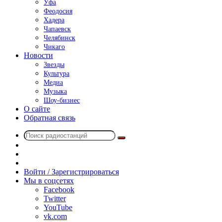
Уфа
Феодосия
Хадера
Чапаевск
Челябинск
Чикаго
Новости
Звезды
Культура
Медиа
Музыка
Шоу-бизнес
О сайте
Обратная связь
Поиск
Switch
радиостанций
skin
Sidebar
Случайное
радио
Войти / Зарегистрироваться
Мы в соцсетях
Facebook
Twitter
YouTube
vk.com