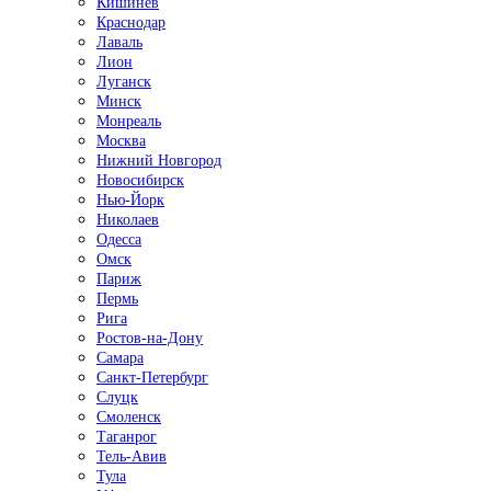
Кишинёв
Краснодар
Лаваль
Лион
Луганск
Минск
Монреаль
Москва
Нижний Новгород
Новосибирск
Нью-Йорк
Николаев
Одесса
Омск
Париж
Пермь
Рига
Ростов-на-Дону
Самара
Санкт-Петербург
Слуцк
Смоленск
Таганрог
Тель-Авив
Тула