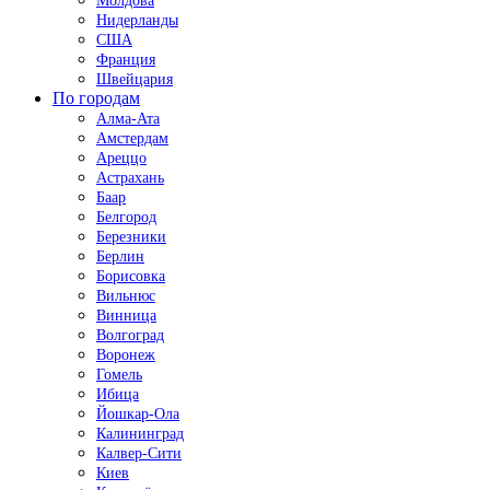
Молдова
Нидерланды
США
Франция
Швейцария
По городам
Алма-Ата
Амстердам
Ареццо
Астрахань
Баар
Белгород
Березники
Берлин
Борисовка
Вильнюс
Винница
Волгоград
Воронеж
Гомель
Ибица
Йошкар-Ола
Калининград
Калвер-Сити
Киев