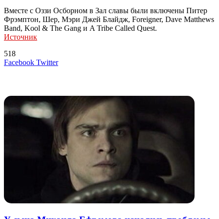
Вместе с Оззи Осборном в Зал славы были включены Питер
Фрэмптон, Шер, Мэри Джей Блайдж, Foreigner, Dave Matthews
Band, Kool & The Gang и A Tribe Called Quest.
Источник
518
LinkedIn
Tumblr
Reddit
Вконтакте
Одноклассники
Skype
Messenger
Messenger
WhatsApp
Telegram
Viber
Line
Поделиться
Печатать
Facebook
Twitter
через
электронную
Похожие радио
почту