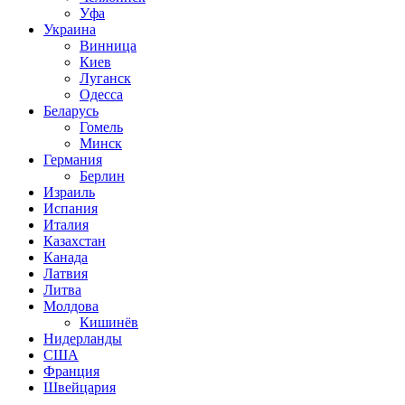
Уфа
Украина
Винница
Киев
Луганск
Одесса
Беларусь
Гомель
Минск
Германия
Берлин
Израиль
Испания
Италия
Казахстан
Канада
Латвия
Литва
Молдова
Кишинёв
Нидерланды
США
Франция
Швейцария