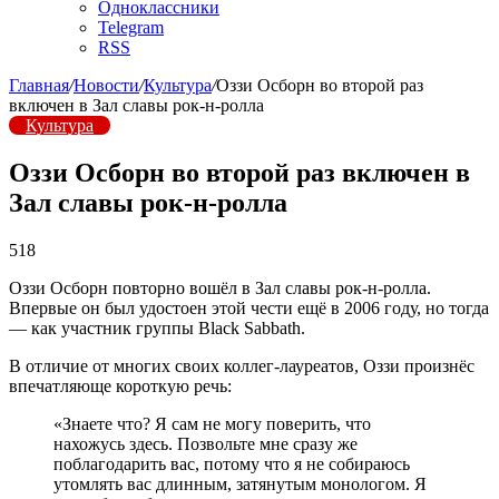
Одноклассники
Telegram
RSS
Главная
/
Новости
/
Культура
/
Оззи Осборн во второй раз
включен в Зал славы рок-н-ролла
Культура
Оззи Осборн во второй раз включен в
Зал славы рок-н-ролла
518
Оззи Осборн повторно вошёл в Зал славы рок-н-ролла.
Впервые он был удостоен этой чести ещё в 2006 году, но тогда
— как участник группы Black Sabbath.
В отличие от многих своих коллег-лауреатов, Оззи произнёс
впечатляюще короткую речь:
«Знаете что? Я сам не могу поверить, что
нахожусь здесь. Позвольте мне сразу же
поблагодарить вас, потому что я не собираюсь
утомлять вас длинным, затянутым монологом. Я