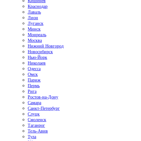
Кишинёв
Краснодар
Лаваль
Лион
Луганск
Минск
Монреаль
Москва
Нижний Новгород
Новосибирск
Нью-Йорк
Николаев
Одесса
Омск
Париж
Пермь
Рига
Ростов-на-Дону
Самара
Санкт-Петербург
Слуцк
Смоленск
Таганрог
Тель-Авив
Тула