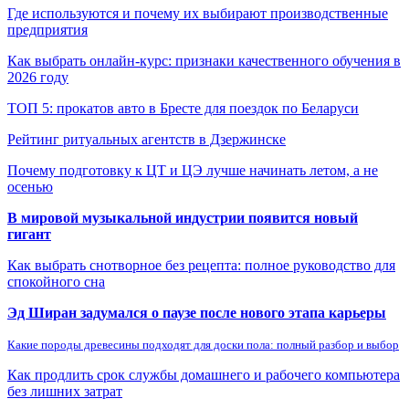
Где используются и почему их выбирают производственные
предприятия
Как выбрать онлайн-курс: признаки качественного обучения в
2026 году
ТОП 5: прокатов авто в Бресте для поездок по Беларуси
Рейтинг ритуальных агентств в Дзержинске
Почему подготовку к ЦТ и ЦЭ лучше начинать летом, а не
осенью
В мировой музыкальной индустрии появится новый
гигант
Как выбрать снотворное без рецепта: полное руководство для
спокойного сна
Эд Ширан задумался о паузе после нового этапа карьеры
Какие породы древесины подходят для доски пола: полный разбор и выбор
Как продлить срок службы домашнего и рабочего компьютера
без лишних затрат