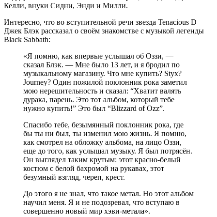
Келли, внуки Сидни, Энди и Милли.
Интересно, что во вступительной речи звезда Tenacious D
Джек Блэк рассказал о своём знакомстве с музыкой легенды
Black Sabbath:
«Я помню, как впервые услышал об Оззи, —
сказал Блэк. — Мне было 13 лет, и я бродил по
музыкальному магазину. Что мне купить? Styx?
Journey? Один пожилой поклонник рока заметил
мою нерешительность и сказал: “Хватит валять
дурака, парень. Это тот альбом, который тебе
нужно купить!” Это был “Blizzard of Ozz”.
Спасибо тебе, безымянный поклонник рока, где
бы ты ни был, ты изменил мою жизнь. Я помню,
как смотрел на обложку альбома, на лицо Оззи,
еще до того, как услышал музыку. Я был потрясён.
Он выглядел таким крутым: этот красно-белый
костюм с белой бахромой на рукавах, этот
безумный взгляд, череп, крест.
До этого я не знал, что такое метал. Но этот альбом
научил меня. Я и не подозревал, что вступаю в
совершенно новый мир хэви-метала».