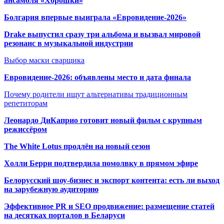
ансамбля «Хорошки»
Болгария впервые выиграла «Евровидение-2026»
Drake выпустил сразу три альбома и вызвал мировой
резонанс в музыкальной индустрии
Выбор маски сварщика
Евровидение-2026: объявлены место и дата финала
Почему родители ищут альтернативы традиционным
репетиторам
Леонардо ДиКаприо готовит новый фильм с крупным
режиссёром
The White Lotus продлён на новый сезон
Холли Берри подтвердила помолвк
у в прямом эфире
Белорусский шоу-бизнес и экспорт контента: есть ли выход
на зарубежную аудиторию
Эффективное PR и SEO продвижение:
размещение статей
на десятках порталов в Беларуси