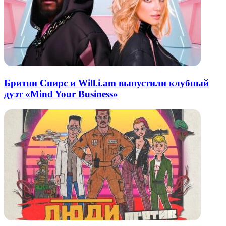
Бритни Спирс и Will.i.am выпустили клубный
дуэт «Mind Your Business»