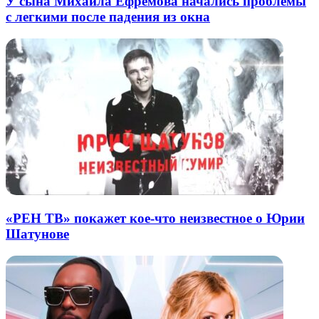
У сына Михаила Ефремова начались проблемы
с легкими после падения из окна
«РЕН ТВ» покажет кое-что неизвестное о Юрии
Шатунове