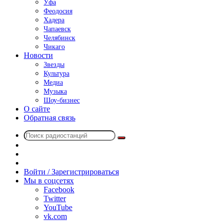
Уфа
Феодосия
Хадера
Чапаевск
Челябинск
Чикаго
Новости
Звезды
Культура
Медиа
Музыка
Шоу-бизнес
О сайте
Обратная связь
Поиск
Switch
радиостанций
skin
Sidebar
Случайное
радио
Войти / Зарегистрироваться
Мы в соцсетях
Facebook
Twitter
YouTube
vk.com