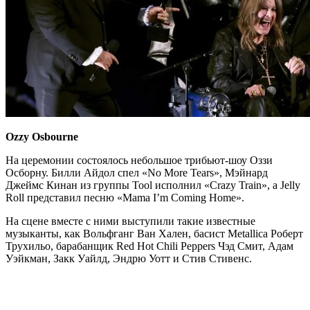
Ozzy Osbourne
На церемонии состоялось небольшое трибьют-шоу Оззи
Осборну. Билли Айдол спел «No More Tears», Мэйнард
Джеймс Кинан из группы Tool исполнил «Crazy Train», а Jelly
Roll представил песню «Mama I’m Coming Home».
На сцене вместе с ними выступили такие известные
музыканты, как Вольфганг Ван Хален, басист Metallica Роберт
Трухильо, барабанщик Red Hot Chili Peppers Чэд Смит, Адам
Уэйкман, Закк Уайлд, Эндрю Уотт и Стив Стивенс.