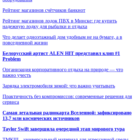
Рейтинг магазинов счётчиков банкнот
Рейтинг магазинов лодок ПВХ в Минске: где купить
надежную лодку для рыбалки и отдыха
Что делает одноэтажный дом удобным не на бумаге, а в
повседневной жизни
Белорусский артист ALEN HIT представил клип #1
Problem
Организация корпоративного отдыха на природе — что
важно учесть
Зарядка электромобиля зимой: что важно учитывать
Практичность без компромиссов: современные решения для
сервиса
Самая детальная радиокарта Вселенной: зафиксировано
13,7 млн космических источников
Taylor Swift завершила очередной этап мирового тура
ТМКЩ – универсальный материал для агрессивной среды