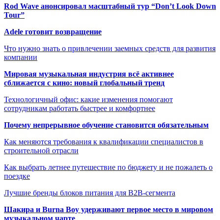
Rod Wave анонсировал масштабный тур “Don’t Look Down
Tour”
Adele готовит возвращение
Что нужно знать о привлечении заемных средств для развития
компании
Мировая музыкальная индустрия всё активнее
сближается с кино: новый глобальный тренд
Технологичный офис: какие изменения помогают
сотрудникам работать быстрее и комфортнее
Почему непрерывное обучение становится обязательным
Как меняются требования к квалификации специалистов в
строительной отрасли
Как выбрать летнее путешествие по бюджету и не пожалеть о
поездке
Лучшие бренды блоков питания для B2B-сегмента
Шакира и Burna Boy удерживают первое место в мировом
музыкальном чарте