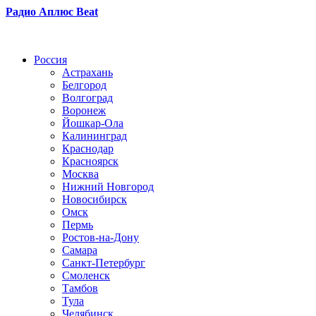
Радио Аплюс Beat
Радио по странам
Россия
Астрахань
Белгород
Волгоград
Воронеж
Йошкар-Ола
Калининград
Краснодар
Красноярск
Москва
Нижний Новгород
Новосибирск
Омск
Пермь
Ростов-на-Дону
Самара
Санкт-Петербург
Смоленск
Тамбов
Тула
Челябинск