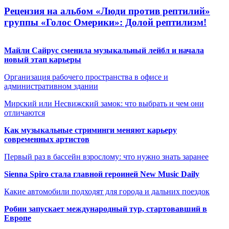
Рецензия на альбом «Люди против рептилий»
группы «Голос Омерики»: Долой рептилизм!
Майли Сайрус сменила музыкальный лейбл и начала
новый этап карьеры
Организация рабочего пространства в офисе и
административном здании
Мирский или Несвижский замок: что выбрать и чем они
отличаются
Как музыкальные стриминги меняют карьеру
современных артистов
Первый раз в бассейн взрослому: что нужно знать заранее
Sienna Spiro стала главной героиней New Music Daily
Какие автомобили подходят для города и дальних поездок
Робин запускает международный тур, стартовавший в
Европе