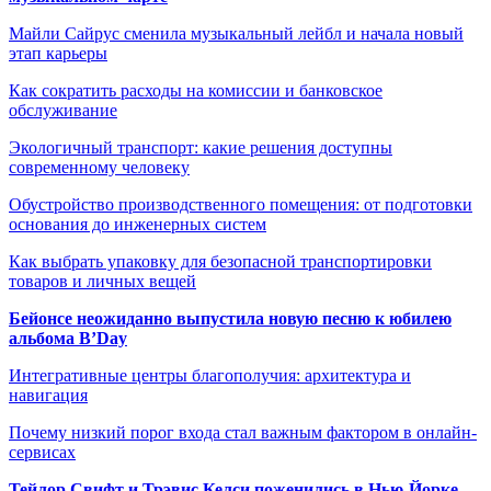
Майли Сайрус сменила музыкальный лейбл и начала новый
этап карьеры
Как сократить расходы на комиссии и банковское
обслуживание
Экологичный транспорт: какие решения доступны
современному человеку
Обустройство производственного помещения: от подготовки
основания до инженерных систем
Как выбрать упаковку для безопасной транспортировки
товаров и личных вещей
Бейонсе неожиданно выпустила новую песню к юбилею
альбома B’Day
Интегративные центры благополучия: архитектура и
навигация
Почему низкий порог входа стал важным фактором в онлайн-
сервисах
Тейлор Свифт и Трэвис Келси поженились в Нью-Йорке