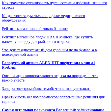
Как грамотно организовать путешествие и избежать лишнего
стресса
Когда стоит задуматься о продаже медицинского
оборудования
Рейтинг магазинов счётчиков банкнот
Рейтинг магазинов лодок ПВХ в Минске: где купить
надежную лодку для рыбалки и отдыха
Что делает одноэтажный дом удобным не на бумаге, а в
повседневной жизни
Белорусский артист ALEN HIT представил клип #1
Problem
Организация корпоративного отдыха на природе — что
важно учесть
Зарядка электромобиля зимой: что важно учитывать
Практичность без компромиссов: современные решения для
сервиса
Самая детальная радиокарта Вселенной: зафиксировано