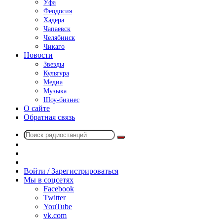
Уфа
Феодосия
Хадера
Чапаевск
Челябинск
Чикаго
Новости
Звезды
Культура
Медиа
Музыка
Шоу-бизнес
О сайте
Обратная связь
Поиск
Switch
радиостанций
skin
Sidebar
Случайное
радио
Войти / Зарегистрироваться
Мы в соцсетях
Facebook
Twitter
YouTube
vk.com