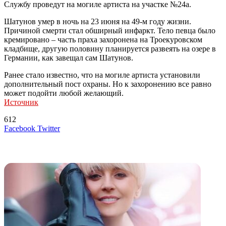
Службу проведут на могиле артиста на участке №24а.
Шатунов умер в ночь на 23 июня на 49-м году жизни.
Причиной смерти стал обширный инфаркт. Тело певца было
кремировано – часть праха захоронена на Троекуровском
кладбище, другую половину планируется развеять на озере в
Германии, как завещал сам Шатунов.
Ранее стало известно, что на могиле артиста установили
дополнительный пост охраны. Но к захоронению все равно
может подойти любой желающий.
Источник
612
LinkedIn
Tumblr
Reddit
Вконтакте
Одноклассники
Skype
Messenger
Messenger
WhatsApp
Telegram
Viber
Line
Поделиться
Печатать
Facebook
Twitter
через
электронную
Похожие радио
почту