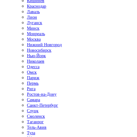
Кишинёв
Краснодар
Лаваль
Лион
Луганск
Минск
Монреаль
Москва
Нижний Новгород
Новосибирск
Нью-Йорк
Николаев
Одесса
Омск
Париж
Пермь
Рига
Ростов-на-Дону
Самара
Санкт-Петербург
Слуцк
Смоленск
Таганрог
Тель-Авив
Тула