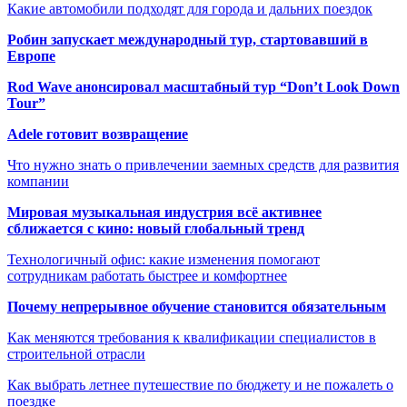
Какие автомобили подходят для города и дальних поездок
Робин запускает международный тур, стартовавший в
Европе
Rod Wave анонсировал масштабный тур “Don’t Look Down
Tour”
Adele готовит возвращение
Что нужно знать о привлечении заемных средств для развития
компании
Мировая музыкальная индустрия всё активнее
сближается с кино: новый глобальный тренд
Технологичный офис: какие изменения помогают
сотрудникам работать быстрее и комфортнее
Почему непрерывное обучение становится обязательным
Как меняются требования к квалификации специалистов в
строительной отрасли
Как выбрать летнее путешествие по бюджету и не пожалеть о
поездке