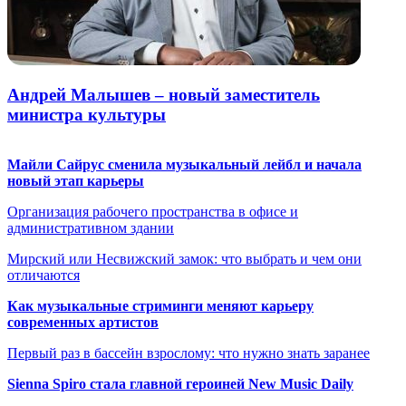
Андрей Малышев – новый заместитель
министра культуры
Майли Сайрус сменила музыкальный лейбл и начала
новый этап карьеры
Организация рабочего пространства в офисе и
административном здании
Мирский или Несвижский замок: что выбрать и чем они
отличаются
Как музыкальные стриминги меняют карьеру
современных артистов
Первый раз в бассейн взрослому: что нужно знать заранее
Sienna Spiro стала главной героиней New Music Daily