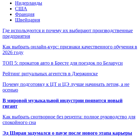
Нидерланды
США
Франция
Швейцария
Где используются и почему их выбирают производственные
предприятия
Как выбрать онлайн-курс: признаки качественного обучения в
2026 году
ТОП 5: прокатов авто в Бресте для поездок по Беларуси
Рейтинг ритуальных агентств в Дзержинске
Почему подготовку к ЦТ и ЦЭ лучше начинать летом, а не
осенью
В мировой музыкальной индустрии появится новый
гигант
Как выбрать снотворное без рецепта: полное руководство для
спокойного сна
Эд Ширан задумался о паузе после нового этапа карьеры