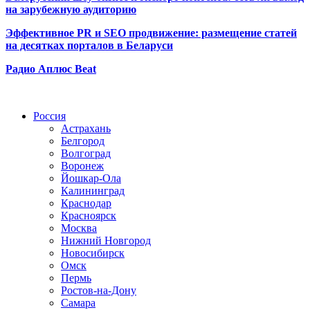
на зарубежную аудиторию
Эффективное PR и SEO продвижение:
размещение статей
на десятках порталов в Беларуси
Радио Аплюс Beat
Радио по странам
Россия
Астрахань
Белгород
Волгоград
Воронеж
Йошкар-Ола
Калининград
Краснодар
Красноярск
Москва
Нижний Новгород
Новосибирск
Омск
Пермь
Ростов-на-Дону
Самара