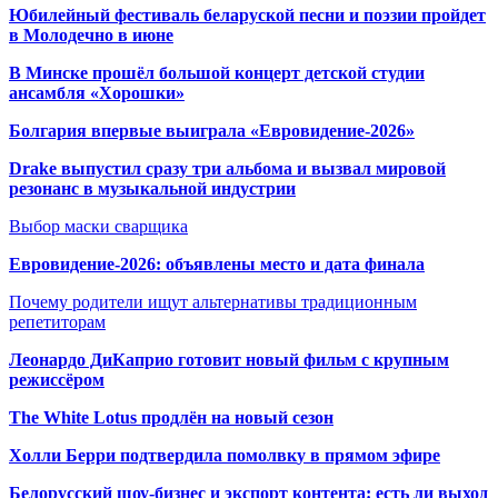
Юбилейный фестиваль беларуской песни и поэзии пройдет
в Молодечно в июне
В Минске прошёл большой концерт детской студии
ансамбля «Хорошки»
Болгария впервые выиграла «Евровидение-2026»
Drake выпустил сразу три альбома и вызвал мировой
резонанс в музыкальной индустрии
Выбор маски сварщика
Евровидение-2026: объявлены место и дата финала
Почему родители ищут альтернативы традиционным
репетиторам
Леонардо ДиКаприо готовит новый фильм с крупным
режиссёром
The White Lotus продлён на новый сезон
Холли Берри подтвердила помолвк
у в прямом эфире
Белорусский шоу-бизнес и экспорт контента: есть ли выход