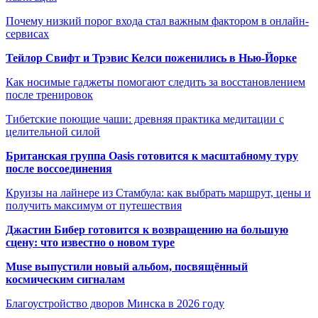
Почему низкий порог входа стал важным фактором в онлайн-
сервисах
Тейлор Свифт и Трэвис Келси поженились в Нью-Йорке
Как носимые гаджеты помогают следить за восстановлением
после тренировок
Тибетские поющие чаши: древняя практика медитации с
целительной силой
Британская группа Oasis готовится к масштабному туру
после воссоединения
Круизы на лайнере из Стамбула: как выбрать маршрут, цены и
получить максимум от путешествия
Джастин Бибер готовится к возвращению на большую
сцену: что известно о новом туре
Muse выпустили новый альбом, посвящённый
космическим сигналам
Благоустройство дворов Минска в 2026 году