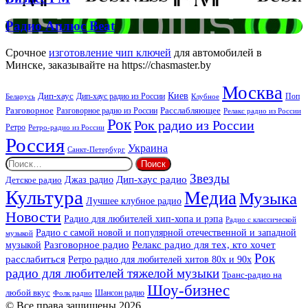
FM
Радио
Радио Аплюс Beat
Аплюс
Beat
Срочное
изготовление чип ключей
для автомобилей в
Минске, заказывайте на https://chasmaster.by
Москва
Киев
Дип-хаус
Дип-хаус радио из России
Клубное
Поп
Беларусь
Разговорное
Расслабляющее
Разговорное радио из России
Релакс радио из России
Рок
Рок радио из России
Ретро
Ретро-радио из России
Россия
Украина
Санкт-Петербург
Найти:
Звезды
Дип-хаус радио
Джаз радио
Детское радио
Культура
Медиа
Музыка
Лучшее клубное радио
Новости
Радио для любителей хип-хопа и рэпа
Радио с классической
Радио с самой новой и популярной отечественной и западной
музыкой
музыкой
Разговорное радио
Релакс радио для тех, кто хочет
Рок
расслабиться
Ретро радио для любителей хитов 80х и 90х
радио для любителей тяжелой музыки
Транс-радио на
Шоу-бизнес
любой вкус
Шансон радио
Фолк радио
© Все права защищены 2026