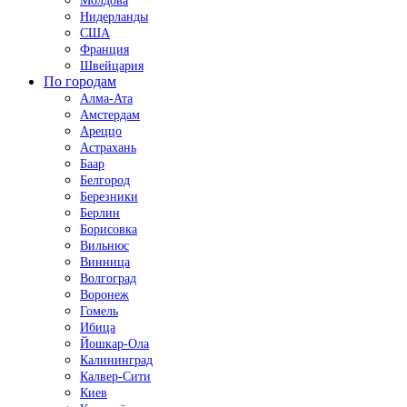
Молдова
Нидерланды
США
Франция
Швейцария
По городам
Алма-Ата
Амстердам
Ареццо
Астрахань
Баар
Белгород
Березники
Берлин
Борисовка
Вильнюс
Винница
Волгоград
Воронеж
Гомель
Ибица
Йошкар-Ола
Калининград
Калвер-Сити
Киев