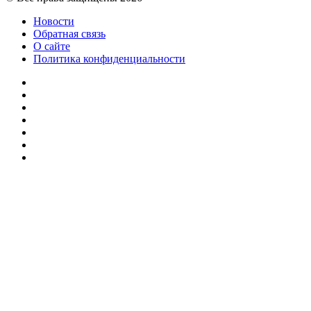
Новости
Обратная связь
О сайте
Политика конфиденциальности
Facebook
Twitter
YouTube
vk.com
Одноклассники
Telegram
RSS
Кнопка
«Наверх»