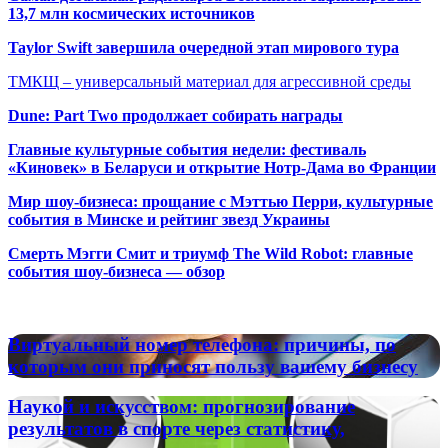
13,7 млн космических источников
Taylor Swift завершила очередной этап мирового тура
ТМКЩ – универсальный материал для агрессивной среды
Dune: Part Two продолжает собирать награды
Главные культурные события недели: фестиваль
«Киновек» в Беларуси и открытие Нотр-Дама во Франции
Мир шоу-бизнеса: прощание с Мэттью Перри, культурные
события в Минске и рейтинг звезд Украины
Смерть Мэгги Смит и триумф The Wild Robot: главные
события шоу-бизнеса — обзор
Популярные радиостанции
Виртуальный
Виртуальный номер телефона: причины, по
номер
которым они приносят пользу вашему бизнесу
телефона:
причины,
Наукой
Наукой и искусством: прогнозирование
по
и
результатов в спорте через статистику,
которым
искусством: