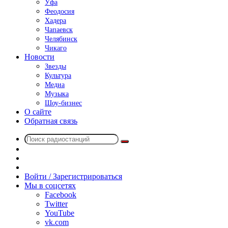
Уфа
Феодосия
Хадера
Чапаевск
Челябинск
Чикаго
Новости
Звезды
Культура
Медиа
Музыка
Шоу-бизнес
О сайте
Обратная связь
Поиск
Switch
радиостанций
skin
Sidebar
Случайное
радио
Войти / Зарегистрироваться
Мы в соцсетях
Facebook
Twitter
YouTube
vk.com