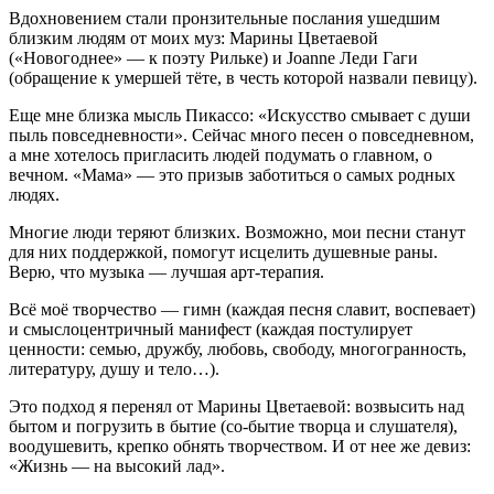
Вдохновением стали пронзительные послания ушедшим
близким людям от моих муз: Марины Цветаевой
(«Новогоднее» — к поэту Рильке) и Joanne Леди Гаги
(обращение к умершей тёте, в честь которой назвали певицу).
Еще мне близка мысль Пикассо: «Искусство смывает с души
пыль повседневности». Сейчас много песен о повседневном,
а мне хотелось пригласить людей подумать о главном, о
вечном. «Мама» — это призыв заботиться о самых родных
людях.
Многие люди теряют близких. Возможно, мои песни станут
для них поддержкой, помогут исцелить душевные раны.
Верю, что музыка — лучшая арт-терапия.
Всё моё творчество — гимн (каждая песня славит, воспевает)
и смыслоцентричный манифест (каждая постулирует
ценности: семью, дружбу, любовь, свободу, многогранность,
литературу, душу и тело…).
Это подход я перенял от Марины Цветаевой: возвысить над
бытом и погрузить в бытие (со-бытие творца и слушателя),
воодушевить, крепко обнять творчеством. И от нее же девиз:
«Жизнь — на высокий лад».