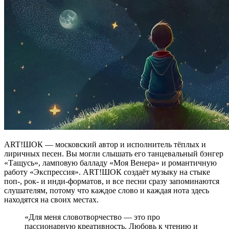
ART!ШОК — московский автор и исполнитель тёплых и
лиричных песен. Вы могли слышать его танцевальный бэнгер
«Тащусь», ламповую балладу «Моя Венера» и романтичную
работу «Экспрессия». ART!ШОК создаёт музыку на стыке
поп-, рок- и инди-форматов, и все песни сразу запоминаются
слушателям, потому что каждое слово и каждая нота здесь
находятся на своих местах.
«Для меня словотворчество — это про
пассионарную креативность. Любовь к чтению и