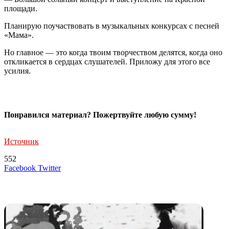
площади.
Планирую поучаствовать в музыкальных конкурсах с песней
«Мама».
Но главное — это когда твоим творчеством делятся, когда оно
откликается в сердцах слушателей. Приложу для этого все
усилия.
Понравился материал? Пожертвуйте любую сумму!
Источник
552
LinkedIn
Tumblr
Reddit
Вконтакте
Одноклассники
Skype
Messenger
Messenger
WhatsApp
Telegram
Viber
Line
Поделиться
Печатать
Facebook
Twitter
через
электронную
Похожие радио
почту