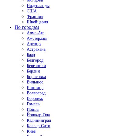
Молдова
Нидерланды
США
Франция
Швейцария
По городам
Алма-Ата
Амстердам
Ареццо
Астрахань
Баар
Белгород
Березники
Берлин
Борисовка
Вильнюс
Винница
Волгоград
Воронеж
Гомель
Ибица
Йошкар-Ола
Калининград
Калвер-Сити
Киев