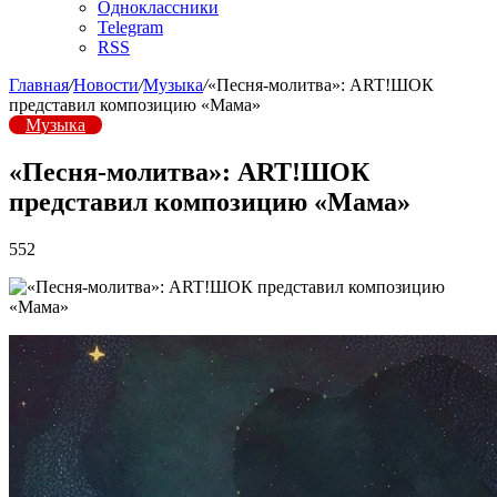
Одноклассники
Telegram
RSS
Главная
/
Новости
/
Музыка
/
«Песня-молитва»: ART!ШОК
представил композицию «Мама»
Музыка
«Песня-молитва»: ART!ШОК
представил композицию «Мама»
552