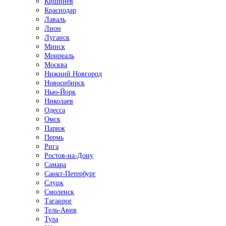
Кишинёв
Краснодар
Лаваль
Лион
Луганск
Минск
Монреаль
Москва
Нижний Новгород
Новосибирск
Нью-Йорк
Николаев
Одесса
Омск
Париж
Пермь
Рига
Ростов-на-Дону
Самара
Санкт-Петербург
Слуцк
Смоленск
Таганрог
Тель-Авив
Тула