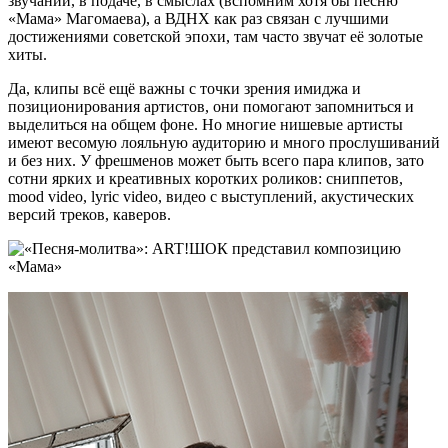
звучании, в подаче, в смыслах (вспомним хотя бы песню
«Мама» Магомаева), а ВДНХ как раз связан с лучшими
достижениями советской эпохи, там часто звучат её золотые
хиты.
Да, клипы всё ещё важны с точки зрения имиджа и
позиционирования артистов, они помогают запомниться и
выделиться на общем фоне. Но многие нишевые артисты
имеют весомую лояльную аудиторию и много прослушиваний
и без них. У фрешменов может быть всего пара клипов, зато
сотни ярких и креативных коротких роликов: сниппетов,
mood video, lyric video, видео с выступлений, акустических
версий треков, каверов.