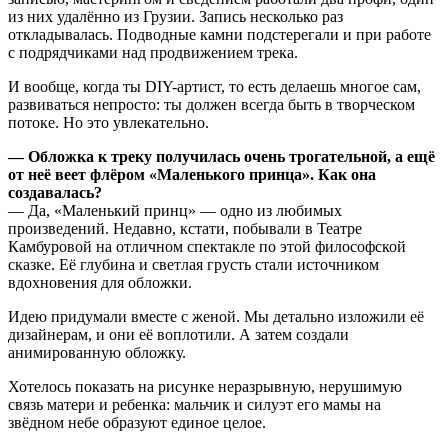
из них удалённо из Грузии. Запись несколько раз
откладывалась. Подводные камни подстерегали и при работе
с подрядчиками над продвижением трека.
И вообще, когда ты DIY-артист, то есть делаешь многое сам,
развиваться непросто: ты должен всегда быть в творческом
потоке. Но это увлекательно.
— Обложка к треку получилась очень трогательной, а ещё
от неё веет флёром «Маленького принца». Как она
создавалась?
— Да, «Маленький принц» — одно из любимых
произведений. Недавно, кстати, побывали в Театре
Камбуровой на отличном спектакле по этой философской
сказке. Её глубина и светлая грусть стали источником
вдохновения для обложки.
Идею придумали вместе с женой. Мы детально изложили её
дизайнерам, и они её воплотили. А затем создали
анимированную обложку.
Хотелось показать на рисунке неразрывную, нерушимую
связь матери и ребенка: мальчик и силуэт его мамы на
звёдном небе образуют единое целое.