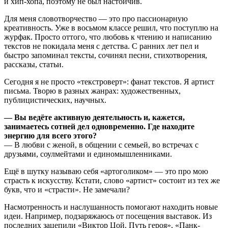
и хип-хопа, поэтому не был настойчив.
Для меня словотворчество — это про пассионарную
креативность. Уже в восьмом классе решил, что поступлю на
журфак. Просто оттого, что любовь к чтению и написанию
текстов не покидала меня с детства. С ранних лет пел и
быстро запоминал тексты, сочинял песни, стихотворения,
рассказы, статьи.
Сегодня я не просто «текстроверт»: фанат текстов. Я артист
письма. Творю в разных жанрах: художественных,
публицистических, научных.
— Вы ведёте активную деятельность и, кажется,
занимаетесь сотней дел одновременно. Где находите
энергию для всего этого?
— В любви с женой, в общении с семьей, во встречах с
друзьями, соулмейтами и единомышленниками.
Ещё в шутку называю себя «артоголиком» — это про мою
страсть к искусству. Кстати, слово «артист» состоит из тех же
букв, что и «страсти». Не замечали?
Насмотренность и наслушанность помогают находить новые
идеи. Например, подзаряжаюсь от посещения выставок. Из
последних зацепили «Виктор Цой. Путь героя», «Панк-