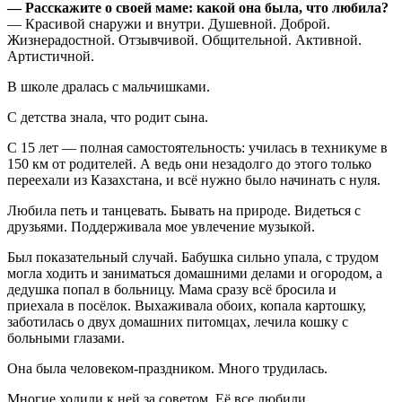
— Расскажите о своей маме: какой она была, что любила?
— Красивой снаружи и внутри. Душевной. Доброй.
Жизнерадостной. Отзывчивой. Общительной. Активной.
Артистичной.
В школе дралась с мальчишками.
С детства знала, что родит сына.
С 15 лет — полная самостоятельность: училась в техникуме в
150 км от родителей. А ведь они незадолго до этого только
переехали из Казахстана, и всё нужно было начинать с нуля.
Любила петь и танцевать. Бывать на природе. Видеться с
друзьями. Поддерживала мое увлечение музыкой.
Был показательный случай. Бабушка сильно упала, с трудом
могла ходить и заниматься домашними делами и огородом, а
дедушка попал в больницу. Мама сразу всё бросила и
приехала в посёлок. Выхаживала обоих, копала картошку,
заботилась о двух домашних питомцах, лечила кошку с
больными глазами.
Она была человеком-праздником. Много трудилась.
Многие ходили к ней за советом. Её все любили.