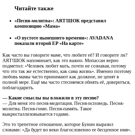
Читайте также
«Песня-молитва»: ART!ШОК представил
композицию «Мама»
«О пустоте нынешнего времени»: AVADANA
показали второй EP «На карте»
Как часто вы говорите маме, что любите её? И говорите ли?
ART!ШОК напоминает, как это важно. Мопассан верно
подметил: «Человек любит мать, почти не сознавая, потому
что это так же естественно, как сама жизнь». Именно поэтому
любовь мамы часто принимают как должное, не ценят в
полной мере. Ещё мы часто стесняемся обнять её, довериться,
поблагодарить.
— Какие смыслы вы вложили в эту песню?
— Для меня это песня-медитация. Песня-исповедь. Песня-
молитва. Песня-гимн. Песня-память. Такое
выкристаллизовывается годами.
Это то трепетное отношение, которое Бунин выразил
словами: «Да будет во веки благословенно ее бесценное имя».