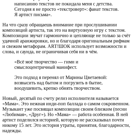
написанию текстов не покидала меня с детства.
Сегодня я не просто «текстроверт»: фанат текстов.
Я артист письма».
На что сразу обращаешь внимание при прослушивании
композиций артиста, так это на виртуозную игру с текстом.
Композиции звучат гармонично и цепляюще не только за счёт
удачной аранжировки, но и благодаря оригинальным рифмам
и свежим метафорам. ART!ШОК использует возможности и
слова, и саунда, не ограничивая себя ни в чём.
«Всё моё творчество — гимн и
смыслоцентричный манифест.
Это подход я перенял от Марины Цветаевой:
возвысить над бытом и погрузить в бытие,
воодушевить, крепко обнять творчеством.
Новый, десятый по счету релиз исполнителя называется
«Мама». Это нежная инди-поп баллада о самом сокровенном.
Музыкант уже посвящал композиции своим близким (песни
«Любимая», «Друг»). Но «Мама» — работа особенная. В ней
артист поделился историей, которую не рассказывал почти
никому 15 лет. Это история утраты, принятия, благодарности,
надежды.