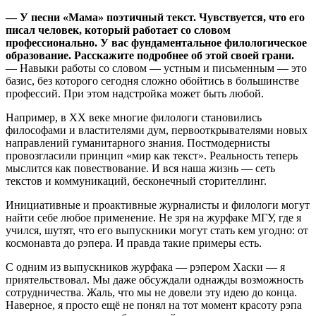
— У песни «Мама» поэтичный текст. Чувствуется, что его
писал человек, который работает со словом
профессионально. У вас фундаментальное филологическое
образование. Расскажите подробнее об этой своей грани.
— Навыки работы со словом — устным и письменным — это
базис, без которого сегодня сложно обойтись в большинстве
профессий. При этом надстройка может быть любой.
Например, в XX веке многие филологи становились
философами и властителями дум, первооткрывателями новых
направлений гуманитарного знания. Постмодернисты
провозгласили принцип «мир как текст». Реальность теперь
мыслится как повествование. И вся наша жизнь — сеть
текстов и коммуникаций, бесконечный сторителлинг.
Инициативные и проактивные журналисты и филологи могут
найти себе любое применение. Не зря на журфаке МГУ, где я
учился, шутят, что его выпускники могут стать кем угодно: от
космонавта до рэпера. И правда такие примеры есть.
С одним из выпускников журфака — рэпером Хаски — я
приятельствовал. Мы даже обсуждали однажды возможность
сотрудничества. Жаль, что мы не довели эту идею до конца.
Наверное, я просто ещё не понял на тот момент красоту рэпа