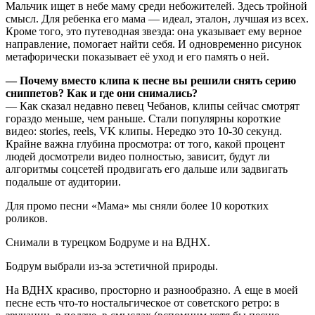
Мальчик ищет в небе маму среди небожителей. Здесь тройной
смысл. Для ребенка его мама — идеал, эталон, лучшая из всех.
Кроме того, это путеводная звезда: она указывает ему верное
направление, помогает найти себя. И одновременно рисунок
метафорически показывает её уход и его память о ней.
— Почему вместо клипа к песне вы решили снять серию
сниппетов? Как и где они снимались?
— Как сказал недавно певец Чебанов, клипы сейчас смотрят
гораздо меньше, чем раньше. Стали популярны короткие
видео: stories, reels, VK клипы. Нередко это 10-30 секунд.
Крайне важна глубина просмотра: от того, какой процент
людей досмотрели видео полностью, зависит, будут ли
алгоритмы соцсетей продвигать его дальше или задвигать
подальше от аудитории.
Для промо песни «Мама» мы сняли более 10 коротких
роликов.
Снимали в турецком Бодруме и на ВДНХ.
Бодрум выбрали из-за эстетичной природы.
На ВДНХ красиво, просторно и разнообразно. А еще в моей
песне есть что-то ностальгическое от советского ретро: в