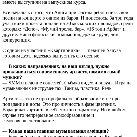
вместе выступили на выпускном курса.
Всё началось с того, что Алиса пригласила ребят спеть свои
песни на концерте в одном из баров. И понеслось. За три года
участники проекта попали на 30 московских площадок, среди
которых: «Депо», «Мумий тролль бар», «16 тонн Арбат» и
другие. Наша философия: взаимоподдержка круче, чем
конкуренция.
С одной из участниц «Квартирника» — певицей Sanyaa —
готовим дуэт, надеемся выпустить его осенью.
— В каких направлениях, на ваш взгляд, нужно
прокачиваться современному артисту, помимо самой
музыки?
— SMM и ведение соцсетей. Съёмка видео и визуал. Игра на
музыкальных инструментах. Танцы, пластика. Речь.
Артист — это не про профильное образование и не про
попадание в ноты. Это про личность в фазе цветения.
Взращивать артиста в себе можно по-разному. Но в любом
случае это непрерывное самообразование и
самосовершенствование.
— Какая ваша главная музыкальная амбиция?
— Большой сольный концерт и выступление на Красной