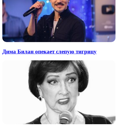
Дима Билан опекает слепую тигрицу