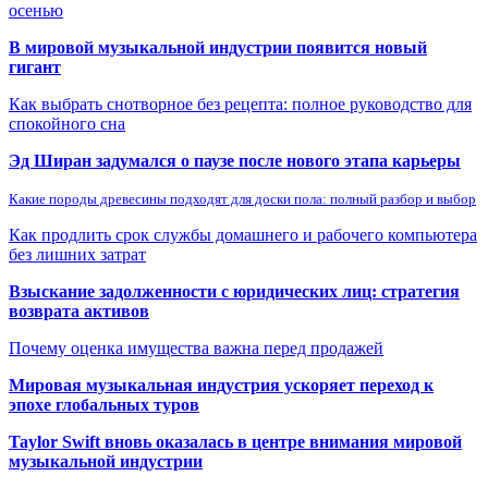
осенью
В мировой музыкальной индустрии появится новый
гигант
Как выбрать снотворное без рецепта: полное руководство для
спокойного сна
Эд Ширан задумался о паузе после нового этапа карьеры
Какие породы древесины подходят для доски пола: полный разбор и выбор
Как продлить срок службы домашнего и рабочего компьютера
без лишних затрат
Взыскание задолженности с юридических лиц: стратегия
возврата активов
Почему оценка имущества важна перед продажей
Мировая музыкальная индустрия ускоряет переход к
эпохе глобальных туров
Taylor Swift вновь оказалась в центре внимания мировой
музыкальной индустрии