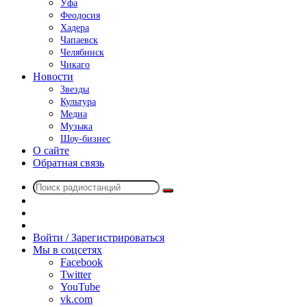
Уфа
Феодосия
Хадера
Чапаевск
Челябинск
Чикаго
Новости
Звезды
Культура
Медиа
Музыка
Шоу-бизнес
О сайте
Обратная связь
Поиск
Switch
радиостанций
skin
Sidebar
Случайное
радио
Войти / Зарегистрироваться
Мы в соцсетях
Facebook
Twitter
YouTube
vk.com