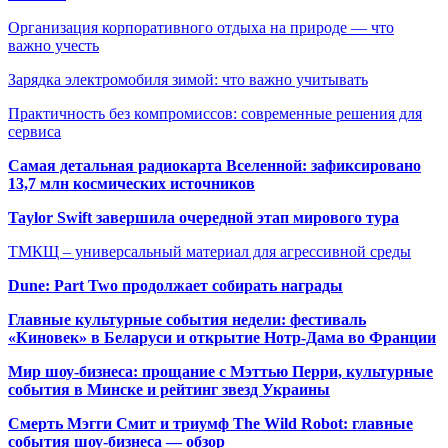
Организация корпоративного отдыха на природе — что
важно учесть
Зарядка электромобиля зимой: что важно учитывать
Практичность без компромиссов: современные решения для
сервиса
Самая детальная радиокарта Вселенной: зафиксировано
13,7 млн космических источников
Taylor Swift завершила очередной этап мирового тура
ТМКЩ – универсальный материал для агрессивной среды
Dune: Part Two продолжает собирать награды
Главные культурные события недели: фестиваль
«Киновек» в Беларуси и открытие Нотр-Дама во Франции
Мир шоу-бизнеса: прощание с Мэттью Перри, культурные
события в Минске и рейтинг звезд Украины
Смерть Мэгги Смит и триумф The Wild Robot: главные
события шоу-бизнеса — обзор