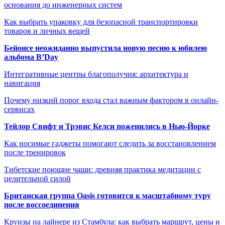
основания до инженерных систем
Как выбрать упаковку для безопасной транспортировки
товаров и личных вещей
Бейонсе неожиданно выпустила новую песню к юбилею
альбома B’Day
Интегративные центры благополучия: архитектура и
навигация
Почему низкий порог входа стал важным фактором в онлайн-
сервисах
Тейлор Свифт и Трэвис Келси поженились в Нью-Йорке
Как носимые гаджеты помогают следить за восстановлением
после тренировок
Тибетские поющие чаши: древняя практика медитации с
целительной силой
Британская группа Oasis готовится к масштабному туру
после воссоединения
Круизы на лайнере из Стамбула: как выбрать маршрут, цены и