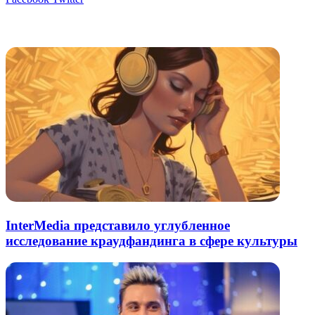
через
электронную
Похожие радио
почту
InterMedia представило углубленное
исследование краудфандинга в сфере культуры