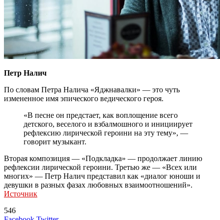
Петр Налич
По словам Петра Налича «Яджнавалки» — это чуть
измененное имя эпического ведического героя.
«В песне он предстает, как воплощение всего
детского, веселого и взбалмошного и инициирует
рефлексию лирической героини на эту тему», —
говорит музыкант.
Вторая композиция — «Подкладка» — продолжает линию
рефлексии лирической героини. Третью же — «Всех или
многих» — Петр Налич представил как «диалог юноши и
девушки в разных фазах любовных взаимоотношений».
Источник
546
LinkedIn
Tumblr
Reddit
Вконтакте
Одноклассники
Skype
Messenger
Messenger
WhatsApp
Telegram
Viber
Line
Поделиться
Печатать
Facebook
Twitter