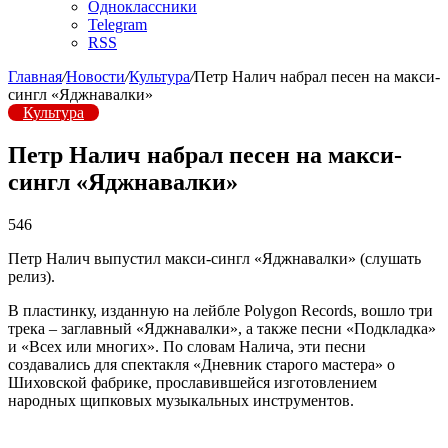
Одноклассники
Telegram
RSS
Главная
/
Новости
/
Культура
/
Петр Налич набрал песен на макси-
сингл «Яджнавалки»
Культура
Петр Налич набрал песен на макси-
сингл «Яджнавалки»
546
Петр Налич выпустил макси-сингл «Яджнавалки» (слушать
релиз).
В пластинку, изданную на лейбле Polygon Records, вошло три
трека – заглавный «Яджнавалки», а также песни «Подкладка»
и «Всех или многих». По словам Налича, эти песни
создавались для спектакля «Дневник старого мастера» о
Шиховской фабрике, прославившейся изготовлением
народных щипковых музыкальных инструментов.