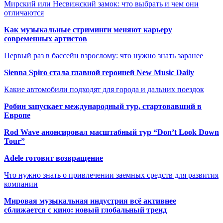
Мирский или Несвижский замок: что выбрать и чем они
отличаются
Как музыкальные стриминги меняют карьеру
современных артистов
Первый раз в бассейн взрослому: что нужно знать заранее
Sienna Spiro стала главной героиней New Music Daily
Какие автомобили подходят для города и дальних поездок
Робин запускает международный тур, стартовавший в
Европе
Rod Wave анонсировал масштабный тур “Don’t Look Down
Tour”
Adele готовит возвращение
Что нужно знать о привлечении заемных средств для развития
компании
Мировая музыкальная индустрия всё активнее
сближается с кино: новый глобальный тренд