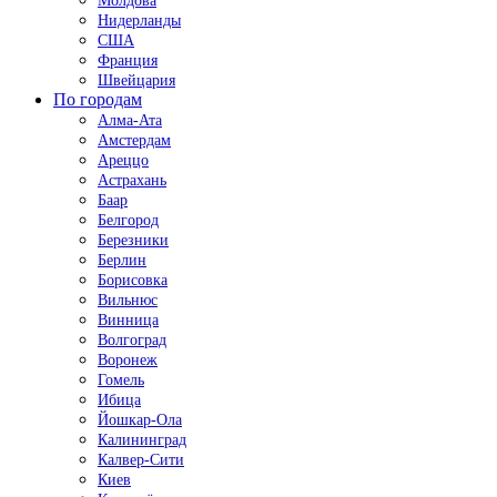
Молдова
Нидерланды
США
Франция
Швейцария
По городам
Алма-Ата
Амстердам
Ареццо
Астрахань
Баар
Белгород
Березники
Берлин
Борисовка
Вильнюс
Винница
Волгоград
Воронеж
Гомель
Ибица
Йошкар-Ола
Калининград
Калвер-Сити
Киев