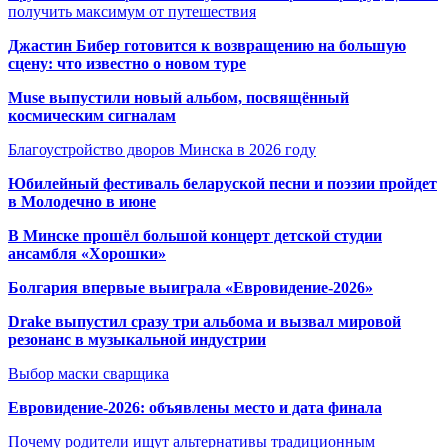
получить максимум от путешествия
Джастин Бибер готовится к возвращению на большую
сцену: что известно о новом туре
Muse выпустили новый альбом, посвящённый
космическим сигналам
Благоустройство дворов Минска в 2026 году
Юбилейный фестиваль беларуской песни и поэзии пройдет
в Молодечно в июне
В Минске прошёл большой концерт детской студии
ансамбля «Хорошки»
Болгария впервые выиграла «Евровидение-2026»
Drake выпустил сразу три альбома и вызвал мировой
резонанс в музыкальной индустрии
Выбор маски сварщика
Евровидение-2026: объявлены место и дата финала
Почему родители ищут альтернативы традиционным