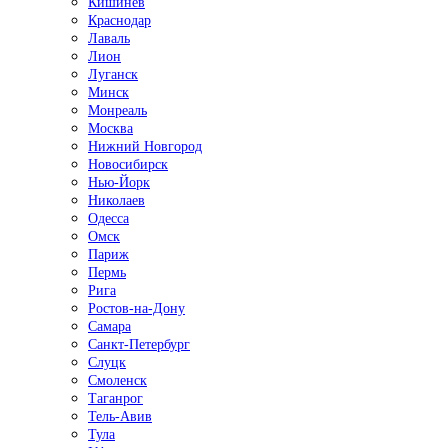
Кишинёв
Краснодар
Лаваль
Лион
Луганск
Минск
Монреаль
Москва
Нижний Новгород
Новосибирск
Нью-Йорк
Николаев
Одесса
Омск
Париж
Пермь
Рига
Ростов-на-Дону
Самара
Санкт-Петербург
Слуцк
Смоленск
Таганрог
Тель-Авив
Тула