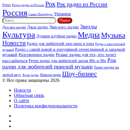
Рок
Рок радио из России
Ретро
Ретро-радио из России
Россия
Украина
Санкт-Петербург
Найти:
Звезды
Дип-хаус радио
Джаз радио
Детское радио
Культура
Медиа
Музыка
Лучшее клубное радио
Новости
Радио для любителей хип-хопа и рэпа
Радио с классической
Радио с самой новой и популярной отечественной и западной
музыкой
музыкой
Разговорное радио
Релакс радио для тех, кто хочет
Рок
расслабиться
Ретро радио для любителей хитов 80х и 90х
радио для любителей тяжелой музыки
Транс-радио на
Шоу-бизнес
любой вкус
Шансон радио
Фолк радио
© Все права защищены 2026
Новости
Обратная связь
О сайте
Политика конфиденциальности
Facebook
Twitter
YouTube