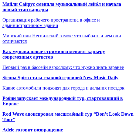
Майли Сайрус сменила музыкальный лейбл и начала
новый этап карьеры
Организация рабочего пространства в офисе и
административном здании
Мирский или Несвижский замок: что выбрать и чем они
отличаются
Как музыкальные стриминги меняют карьеру
современных артистов
Первый раз в бассейн взрослому: что нужно знать заранее
Sienna Spiro стала главной героиней New Music Daily
Какие автомобили подходят для города и дальних поездок
Робин запускает международный тур, стартовавший в
Европе
Rod Wave анонсировал масштабный тур “Don’t Look Down
Tour”
Adele готовит возвращение