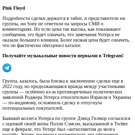
Pink Floyd
Подробности сделки держатся в тайне, и представители ни
группы, ни Sony не ответили на запросы СМИ о
комментариях. Но если цена так высока, как показывают
сообщения, это будет означать, что замечания Уотерса не
оказали большого влияния. Более низкая цена будет означать,
что он фактически обесценил каталог.
Получайте музыкальные новости первыми в Telegram!
Группа, казалось, была близка к заключению сделки еще в
2022 году, но продолжающаяся вражда между участниками
группы — особенно из-за противоречивых политических
заявлений Роджера Уотерса относительно Израиля и Украины
— по-видимому, осложнила сделку и отпугнула
потенциальных покупателей.
Бывший коллега Уотерса по группе Дэвид Гилмор согласился
с оценкой своей жены Полли Сэмсон, высказанной в Twitter
еще в феврале, что Уотерс был «антисемитом до мозга
костей». Уотерс поспешил опровергнуть эти обвинения,