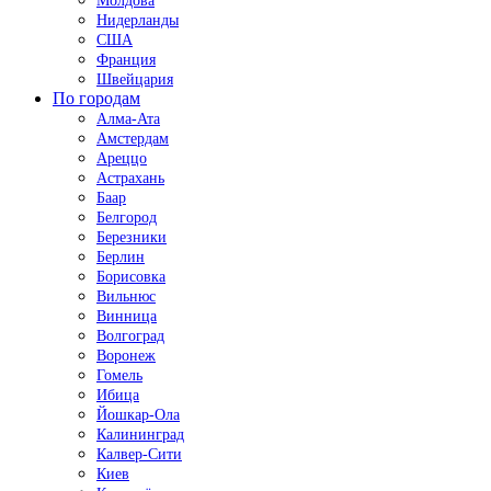
Молдова
Нидерланды
США
Франция
Швейцария
По городам
Алма-Ата
Амстердам
Ареццо
Астрахань
Баар
Белгород
Березники
Берлин
Борисовка
Вильнюс
Винница
Волгоград
Воронеж
Гомель
Ибица
Йошкар-Ола
Калининград
Калвер-Сити
Киев