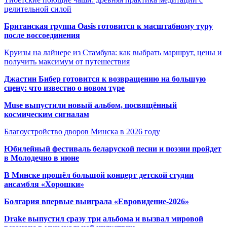
целительной силой
Британская группа Oasis готовится к масштабному туру
после воссоединения
Круизы на лайнере из Стамбула: как выбрать маршрут, цены и
получить максимум от путешествия
Джастин Бибер готовится к возвращению на большую
сцену: что известно о новом туре
Muse выпустили новый альбом, посвящённый
космическим сигналам
Благоустройство дворов Минска в 2026 году
Юбилейный фестиваль беларуской песни и поэзии пройдет
в Молодечно в июне
В Минске прошёл большой концерт детской студии
ансамбля «Хорошки»
Болгария впервые выиграла «Евровидение-2026»
Drake выпустил сразу три альбома и вызвал мировой