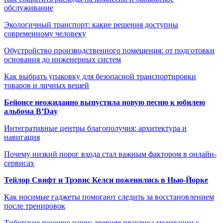
обслуживание
Экологичный транспорт: какие решения доступны
современному человеку
Обустройство производственного помещения: от подготовки
основания до инженерных систем
Как выбрать упаковку для безопасной транспортировки
товаров и личных вещей
Бейонсе неожиданно выпустила новую песню к юбилею
альбома B’Day
Интегративные центры благополучия: архитектура и
навигация
Почему низкий порог входа стал важным фактором в онлайн-
сервисах
Тейлор Свифт и Трэвис Келси поженились в Нью-Йорке
Как носимые гаджеты помогают следить за восстановлением
после тренировок
Тибетские поющие чаши: древняя практика медитации с