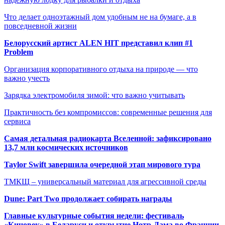
Что делает одноэтажный дом удобным не на бумаге, а в
повседневной жизни
Белорусский артист ALEN HIT представил клип #1
Problem
Организация корпоративного отдыха на природе — что
важно учесть
Зарядка электромобиля зимой: что важно учитывать
Практичность без компромиссов: современные решения для
сервиса
Самая детальная радиокарта Вселенной: зафиксировано
13,7 млн космических источников
Taylor Swift завершила очередной этап мирового тура
ТМКЩ – универсальный материал для агрессивной среды
Dune: Part Two продолжает собирать награды
Главные культурные события недели: фестиваль
«Киновек» в Беларуси и открытие Нотр-Дама во Франции