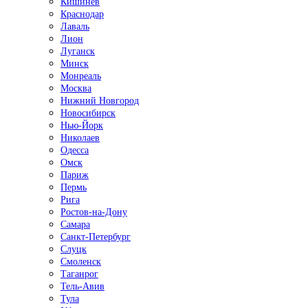
Кишинёв
Краснодар
Лаваль
Лион
Луганск
Минск
Монреаль
Москва
Нижний Новгород
Новосибирск
Нью-Йорк
Николаев
Одесса
Омск
Париж
Пермь
Рига
Ростов-на-Дону
Самара
Санкт-Петербург
Слуцк
Смоленск
Таганрог
Тель-Авив
Тула