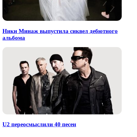
Ники Минаж выпустила сиквел дебютного
альбома
U2 переосмыслили 40 песен