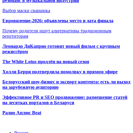
резонанс в музыкальной индустрии
Выбор маски сварщика
Евровидение-2026: объявлены место и дата финала
Почему родители ищут альтернативы традиционным
репетиторам
Леонардо ДиКаприо готовит новый фильм с крупным
режиссёром
The White Lotus продлён на новый сезон
Холли Берри подтвердила помолвк
у в прямом эфире
Белорусский шоу-бизнес и экспорт контента: есть ли выход
на зарубежную аудиторию
Эффективное PR и SEO продвижение:
размещение статей
на десятках порталов в Беларуси
Радио Аплюс Beat
Радио по странам
Россия