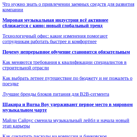
Что нужно знать о привлечении заемных средств для развития
компании
Мировая музыкальная индустрия всё активнее
сближается с кино: новый глобальный тренд
Технологичный офис: какие изменения помогают
сотрудникам работать быстрее и комфортнее
Почему непрерывное обучение становится обязательным
Как меняются требования к квалификации специалистов в
строительной отрасли
Как выбрать летнее путешествие по бюджету и не пожалеть о
поездке
Лучшие бренды блоков питания для B2B-сегмента
Шакира и Burna Boy удерживают первое место в мировом
музыкальном чарте
Майли Сайрус сменила музыкальный лейбл и начала новый
этап карьеры
Как сократить расходы на комиссии и банковское