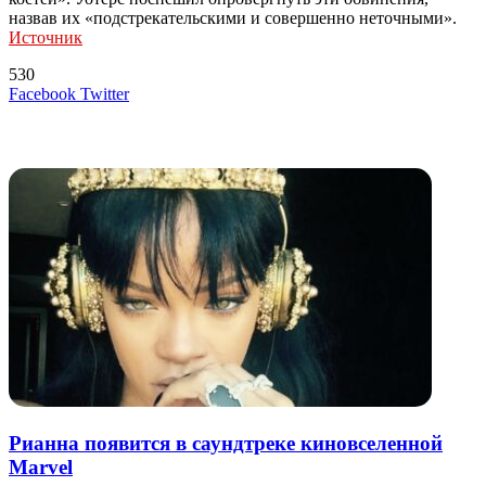
назвав их «подстрекательскими и совершенно неточными».
Источник
530
LinkedIn
Tumblr
Reddit
Вконтакте
Одноклассники
Skype
Messenger
Messenger
WhatsApp
Telegram
Viber
Line
Поделиться
Печатать
Facebook
Twitter
через
электронную
Похожие радио
почту
Рианна появится в саундтреке киновселенной
Marvel