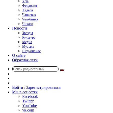
Уфа
Феодосия
Хадера
Чапаевск
Челябинск
Чикаго
Новости
Звезды
Культура
Медиа
Музыка
Шоу-бизнес
О сайте
Обратная связь
Поиск
Switch
радиостанций
skin
Sidebar
Случайное
радио
Войти / Зарегистрироваться
Мы в соцсетях
Facebook
Twitter
YouTube
vk.com