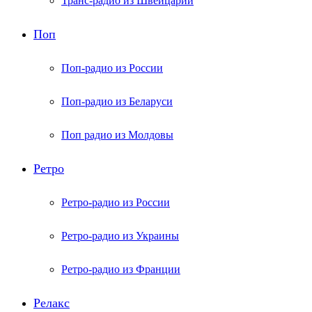
Транс-радио из Швейцарии
Поп
Поп-радио из России
Поп-радио из Беларуси
Поп радио из Молдовы
Ретро
Ретро-радио из России
Ретро-радио из Украины
Ретро-радио из Франции
Релакс