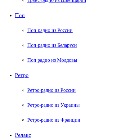
Транс-радио из Швейцарии
Поп
Поп-радио из России
Поп-радио из Беларуси
Поп радио из Молдовы
Ретро
Ретро-радио из России
Ретро-радио из Украины
Ретро-радио из Франции
Релакс