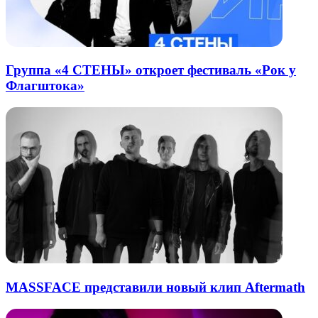
Группа «4 СТЕНЫ» откроет фестиваль «Рок у
Флагштока»
MASSFACE представили новый клип Aftermath