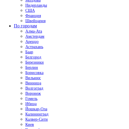
Молдова
Нидерланды
США
Франция
Швейцария
По городам
Алма-Ата
Амстердам
Ареццо
Астрахань
Баар
Белгород
Березники
Берлин
Борисовка
Вильнюс
Винница
Волгоград
Воронеж
Гомель
Ибица
Йошкар-Ола
Калининград
Калвер-Сити
Киев