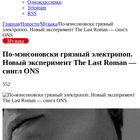
Одноклассники
Telegram
RSS
Главная
/
Новости
/
Музыка
/
По-мэнсоновски грязный
электропоп. Новый эксперимент The Last Roman — сингл
ONS
Музыка
По-мэнсоновски грязный электропоп.
Новый эксперимент The Last Roman —
сингл ONS
552