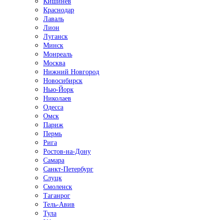
Кишинёв
Краснодар
Лаваль
Лион
Луганск
Минск
Монреаль
Москва
Нижний Новгород
Новосибирск
Нью-Йорк
Николаев
Одесса
Омск
Париж
Пермь
Рига
Ростов-на-Дону
Самара
Санкт-Петербург
Слуцк
Смоленск
Таганрог
Тель-Авив
Тула