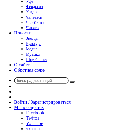
Уфа
Феодосия
Хадера
Чапаевск
Челябинск
Чикаго
Новости
Звезды
Культура
Медиа
Музыка
Шоу-бизнес
О сайте
Обратная связь
Поиск
Switch
радиостанций
skin
Sidebar
Случайное
радио
Войти / Зарегистрироваться
Мы в соцсетях
Facebook
Twitter
YouTube
vk.com