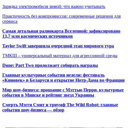
Зарядка электромобиля зимой: что важно учитывать
Практичность без компромиссов: современные решения для
сервиса
Самая детальная радиокарта Вселенной: зафиксировано
13,7 млн космических источников
Taylor Swift завершила очередной этап мирового тура
ТМКЩ – универсальный материал для агрессивной среды
Dune: Part Two продолжает собирать награды
Главные культурные события недели: фестиваль
«Киновек» в Беларуси и открытие Нотр-Дама во Франции
Мир шоу-бизнеса: прощание с Мэттью Перри, культурные
события в Минске и рейтинг звезд Украины
Смерть Мэгги Смит и триумф The Wild Robot: главные
события шоу-бизнеса — обзор
Популярные радиостанции