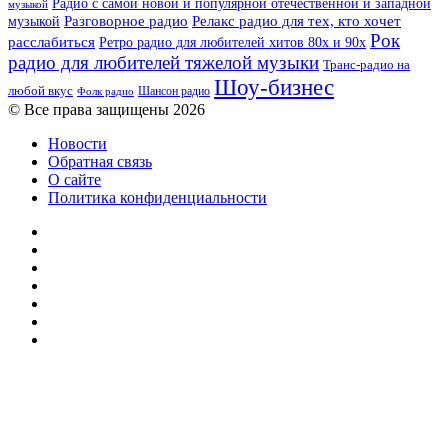
Радио с самой новой и популярной отечественной и западной
музыкой
музыкой
Разговорное радио
Релакс радио для тех, кто хочет
Рок
расслабиться
Ретро радио для любителей хитов 80х и 90х
радио для любителей тяжелой музыки
Транс-радио на
Шоу-бизнес
любой вкус
Шансон радио
Фолк радио
© Все права защищены 2026
Новости
Обратная связь
О сайте
Политика конфиденциальности
Facebook
Twitter
YouTube
vk.com
Одноклассники
Telegram
RSS
Кнопка
«Наверх»