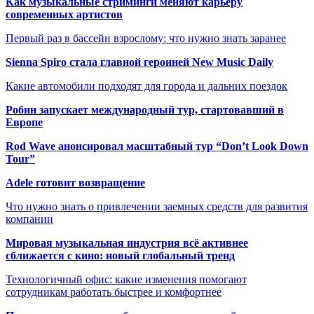
Как музыкальные стриминги меняют карьеру
современных артистов
Первый раз в бассейн взрослому: что нужно знать заранее
Sienna Spiro стала главной героиней New Music Daily
Какие автомобили подходят для города и дальних поездок
Робин запускает международный тур, стартовавший в
Европе
Rod Wave анонсировал масштабный тур “Don’t Look Down
Tour”
Adele готовит возвращение
Что нужно знать о привлечении заемных средств для развития
компании
Мировая музыкальная индустрия всё активнее
сближается с кино: новый глобальный тренд
Технологичный офис: какие изменения помогают
сотрудникам работать быстрее и комфортнее