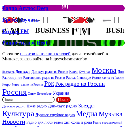
Аплюс
Елтона
Рок
Джона
Радио
Радио Аплюс Deep
та
Аплюс
Брітні
Deep
Время
Время Звучать
Спірс
Звучать
Бизнес
Бизнес FM
FM
Радио
Радио Аплюс Beat
Аплюс
Beat
Срочное
изготовление чип ключей
для автомобилей в
Минске, заказывайте на https://chasmaster.by
Москва
Киев
Дип-хаус
Дип-хаус радио из России
Клубное
Поп
Беларусь
Разговорное
Расслабляющее
Разговорное радио из России
Релакс радио из России
Рок
Рок радио из России
Ретро
Ретро-радио из России
Россия
Украина
Санкт-Петербург
Найти:
Звезды
Дип-хаус радио
Джаз радио
Детское радио
Культура
Медиа
Музыка
Лучшее клубное радио
Новости
Радио для любителей хип-хопа и рэпа
Радио с классической