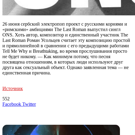
26 июня сербский электропоп проект с русскими корнями и
«римскими» амбициями The Last Roman выпустил сингл
ONS. Хоть автор, композитор и единственный участник The
Last Roman Роман Усольцев считает эту композицию простой
и прямолинейной в сравнении с его предыдущими работами
Tell Me Why и Breathtaking, во время прослушивания просто
не будет никому. — Как минимум потому, что песня
посвящена отношениям, в которых люди используют друг
друга как сексуальный объект. Однако заявленная тема — не
единственная причина.
Источник
552
LinkedIn
Tumblr
Reddit
Вконтакте
Одноклассники
Skype
Messenger
Messenger
WhatsApp
Telegram
Viber
Line
Поделиться
Печатать
Facebook
Twitter
через
электронную
Похожие радио
почту