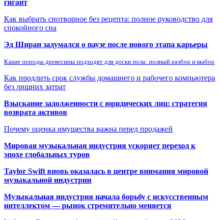
гигант
Как выбрать снотворное без рецепта: полное руководство для
спокойного сна
Эд Ширан задумался о паузе после нового этапа карьеры
Какие породы древесины подходят для доски пола: полный разбор и выбор
Как продлить срок службы домашнего и рабочего компьютера
без лишних затрат
Взыскание задолженности с юридических лиц: стратегия
возврата активов
Почему оценка имущества важна перед продажей
Мировая музыкальная индустрия ускоряет переход к
эпохе глобальных туров
Taylor Swift вновь оказалась в центре внимания мировой
музыкальной индустрии
Музыкальная индустрия начала борьбу с искусственным
интеллектом — рынок стремительно меняется