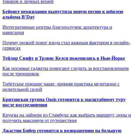
товаров и личных вещей
Бейонсе неожиданно выпустила новую песню к юбилею
альбома B’Day
Интегративные центры благополучия: архитектура и
навигация
Почему низкий порог входа стал важным фактором в онлайн-
сервисах
Тейлор Свифт и Трэвис Келси поженились в Нью-Йорке
Как носимые гаджеты помогают следить за восстановлением
после тренировок
Тибетские поющие чаши: древняя практика медитации с
целительной силой
Британская группа Oasis готовится к масштабному туру
после воссоединения
Круизы на лайнере из Стамбула: как выбрать маршрут, цены и
получить максимум от путешествия
Джастин Бибер готовится к возвращению на большую