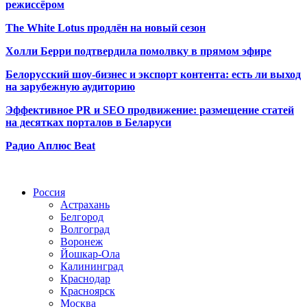
режиссёром
The White Lotus продлён на новый сезон
Холли Берри подтвердила помолвк
у в прямом эфире
Белорусский шоу-бизнес и экспорт контента: есть ли выход
на зарубежную аудиторию
Эффективное PR и SEO продвижение:
размещение статей
на десятках порталов в Беларуси
Радио Аплюс Beat
Радио по странам
Россия
Астрахань
Белгород
Волгоград
Воронеж
Йошкар-Ола
Калининград
Краснодар
Красноярск
Москва