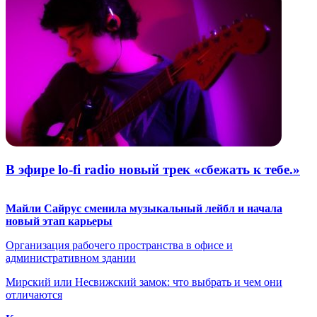
В эфире lo-fi radio новый трек «cбежать к тебе.»
Майли Сайрус сменила музыкальный лейбл и начала
новый этап карьеры
Организация рабочего пространства в офисе и
административном здании
Мирский или Несвижский замок: что выбрать и чем они
отличаются