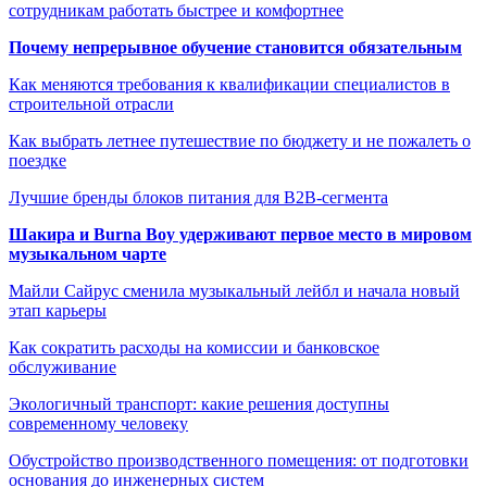
сотрудникам работать быстрее и комфортнее
Почему непрерывное обучение становится обязательным
Как меняются требования к квалификации специалистов в
строительной отрасли
Как выбрать летнее путешествие по бюджету и не пожалеть о
поездке
Лучшие бренды блоков питания для B2B-сегмента
Шакира и Burna Boy удерживают первое место в мировом
музыкальном чарте
Майли Сайрус сменила музыкальный лейбл и начала новый
этап карьеры
Как сократить расходы на комиссии и банковское
обслуживание
Экологичный транспорт: какие решения доступны
современному человеку
Обустройство производственного помещения: от подготовки
основания до инженерных систем