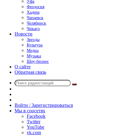
Уфа
Феодосия
Хадера
Чапаевск
Челябинск
Чикаго
Новости
Звезды
Культура
Медиа
Музыка
Шоу-бизнес
О сайте
Обратная связь
Поиск
Switch
радиостанций
skin
Sidebar
Случайное
радио
Войти / Зарегистрироваться
Мы в соцсетях
Facebook
Twitter
YouTube
vk.com