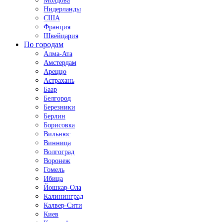
Молдова
Нидерланды
США
Франция
Швейцария
По городам
Алма-Ата
Амстердам
Ареццо
Астрахань
Баар
Белгород
Березники
Берлин
Борисовка
Вильнюс
Винница
Волгоград
Воронеж
Гомель
Ибица
Йошкар-Ола
Калининград
Калвер-Сити
Киев