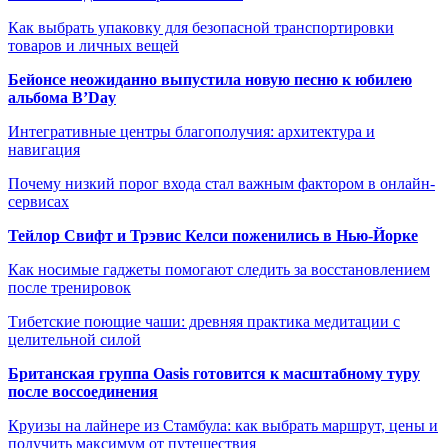
Как выбрать упаковку для безопасной транспортировки
товаров и личных вещей
Бейонсе неожиданно выпустила новую песню к юбилею
альбома B’Day
Интегративные центры благополучия: архитектура и
навигация
Почему низкий порог входа стал важным фактором в онлайн-
сервисах
Тейлор Свифт и Трэвис Келси поженились в Нью-Йорке
Как носимые гаджеты помогают следить за восстановлением
после тренировок
Тибетские поющие чаши: древняя практика медитации с
целительной силой
Британская группа Oasis готовится к масштабному туру
после воссоединения
Круизы на лайнере из Стамбула: как выбрать маршрут, цены и
получить максимум от путешествия