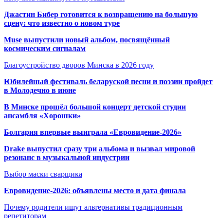
Джастин Бибер готовится к возвращению на большую
сцену: что известно о новом туре
Muse выпустили новый альбом, посвящённый
космическим сигналам
Благоустройство дворов Минска в 2026 году
Юбилейный фестиваль беларуской песни и поэзии пройдет
в Молодечно в июне
В Минске прошёл большой концерт детской студии
ансамбля «Хорошки»
Болгария впервые выиграла «Евровидение-2026»
Drake выпустил сразу три альбома и вызвал мировой
резонанс в музыкальной индустрии
Выбор маски сварщика
Евровидение-2026: объявлены место и дата финала
Почему родители ищут альтернативы традиционным
репетиторам