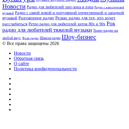
Новости
Радио для любителей хип-хопа и рэпа
Радио с классической
Радио с самой новой и популярной отечественной и западной
музыкой
музыкой
Разговорное радио
Релакс радио для тех, кто хочет
Рок
расслабиться
Ретро радио для любителей хитов 80х и 90х
радио для любителей тяжелой музыки
Транс-радио на
Шоу-бизнес
любой вкус
Шансон радио
Фолк радио
© Все права защищены 2026
Новости
Обратная связь
О сайте
Политика конфиденциальности
Facebook
Twitter
YouTube
vk.com
Одноклассники
Telegram
RSS
Кнопка
«Наверх»