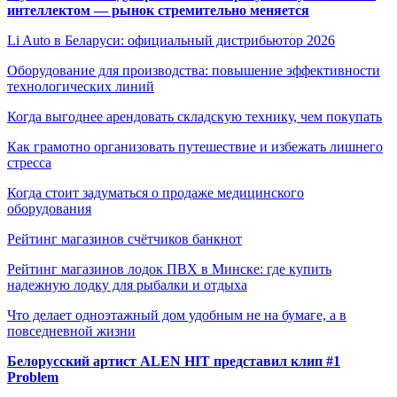
интеллектом — рынок стремительно меняется
Li Auto в Беларуси: официальный дистрибьютор 2026
Оборудование для производства: повышение эффективности
технологических линий
Когда выгоднее арендовать складскую технику, чем покупать
Как грамотно организовать путешествие и избежать лишнего
стресса
Когда стоит задуматься о продаже медицинского
оборудования
Рейтинг магазинов счётчиков банкнот
Рейтинг магазинов лодок ПВХ в Минске: где купить
надежную лодку для рыбалки и отдыха
Что делает одноэтажный дом удобным не на бумаге, а в
повседневной жизни
Белорусский артист ALEN HIT представил клип #1
Problem