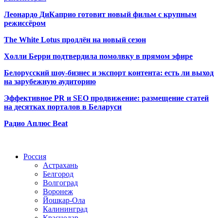
Леонардо ДиКаприо готовит новый фильм с крупным
режиссёром
The White Lotus продлён на новый сезон
Холли Берри подтвердила помолвк
у в прямом эфире
Белорусский шоу-бизнес и экспорт контента: есть ли выход
на зарубежную аудиторию
Эффективное PR и SEO продвижение:
размещение статей
на десятках порталов в Беларуси
Радио Аплюс Beat
Радио по странам
Россия
Астрахань
Белгород
Волгоград
Воронеж
Йошкар-Ола
Калининград
Краснодар