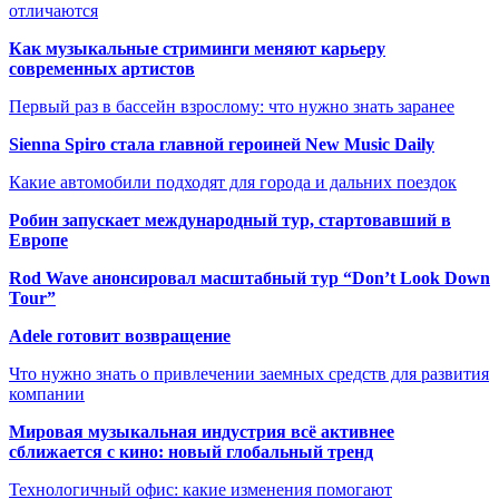
отличаются
Как музыкальные стриминги меняют карьеру
современных артистов
Первый раз в бассейн взрослому: что нужно знать заранее
Sienna Spiro стала главной героиней New Music Daily
Какие автомобили подходят для города и дальних поездок
Робин запускает международный тур, стартовавший в
Европе
Rod Wave анонсировал масштабный тур “Don’t Look Down
Tour”
Adele готовит возвращение
Что нужно знать о привлечении заемных средств для развития
компании
Мировая музыкальная индустрия всё активнее
сближается с кино: новый глобальный тренд
Технологичный офис: какие изменения помогают