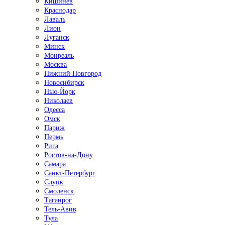
Кишинёв
Краснодар
Лаваль
Лион
Луганск
Минск
Монреаль
Москва
Нижний Новгород
Новосибирск
Нью-Йорк
Николаев
Одесса
Омск
Париж
Пермь
Рига
Ростов-на-Дону
Самара
Санкт-Петербург
Слуцк
Смоленск
Таганрог
Тель-Авив
Тула