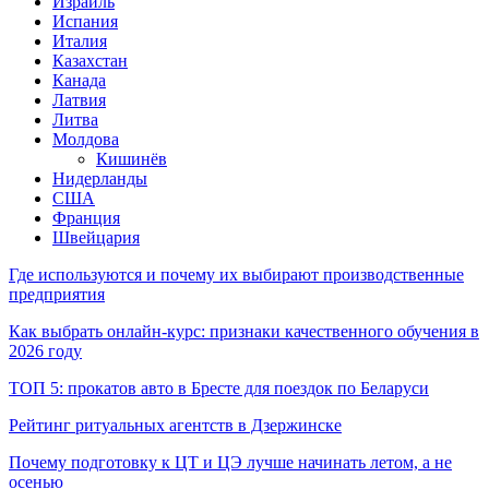
Израиль
Испания
Италия
Казахстан
Канада
Латвия
Литва
Молдова
Кишинёв
Нидерланды
США
Франция
Швейцария
Где используются и почему их выбирают производственные
предприятия
Как выбрать онлайн-курс: признаки качественного обучения в
2026 году
ТОП 5: прокатов авто в Бресте для поездок по Беларуси
Рейтинг ритуальных агентств в Дзержинске
Почему подготовку к ЦТ и ЦЭ лучше начинать летом, а не
осенью