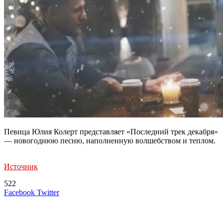
Певица Юлия Колерт представляет «Последний трек декабря»
— новогоднюю песню, наполненную волшебством и теплом.
Источник
522
LinkedIn
Tumblr
Reddit
Вконтакте
Одноклассники
Skype
Messenger
Messenger
WhatsApp
Telegram
Viber
Line
Поделиться
Печатать
Facebook
Twitter
через
электронную
Похожие радио
почту