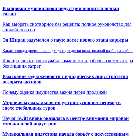
В мировой музыкальной индустрии появится новый
гигант
Как выбрать снотворное без рецепта: полное руководство для
спокойного сна
Эд Ширан задумался о паузе после нового этапа карьеры
Какие породы древесины подходят для доски пола: полный разбор и выбор
Как продлить срок службы домашнего и рабочего компьютера
без лишних затрат
Взыскание задолженности с юридических лиц: стратегия
возврата активов
Почему оценка имущества важна перед продажей
Мировая музыкальная индустрия ускоряет переход к
эпохе глобальных туров
Taylor Swift вновь оказалась в центре внимания мировой
музыкальной индустрии
Музыкальная индустрия начала борьбу с искусственным