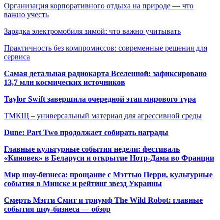
Организация корпоративного отдыха на природе — что
важно учесть
Зарядка электромобиля зимой: что важно учитывать
Практичность без компромиссов: современные решения для
сервиса
Самая детальная радиокарта Вселенной: зафиксировано
13,7 млн космических источников
Taylor Swift завершила очередной этап мирового тура
ТМКЩ – универсальный материал для агрессивной среды
Dune: Part Two продолжает собирать награды
Главные культурные события недели: фестиваль
«Киновек» в Беларуси и открытие Нотр-Дама во Франции
Мир шоу-бизнеса: прощание с Мэттью Перри, культурные
события в Минске и рейтинг звезд Украины
Смерть Мэгги Смит и триумф The Wild Robot: главные
события шоу-бизнеса — обзор