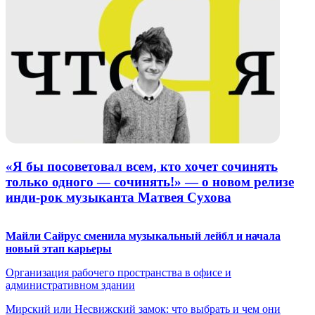
«Я бы посоветовал всем, кто хочет сочинять
только одного — сочинять!» — о новом релизе
инди-рок музыканта Матвея Сухова
Майли Сайрус сменила музыкальный лейбл и начала
новый этап карьеры
Организация рабочего пространства в офисе и
административном здании
Мирский или Несвижский замок: что выбрать и чем они