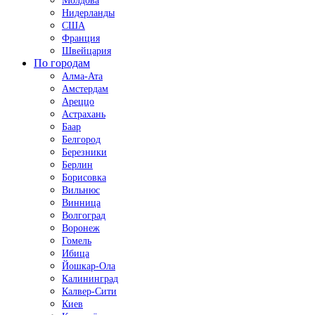
Молдова
Нидерланды
США
Франция
Швейцария
По городам
Алма-Ата
Амстердам
Ареццо
Астрахань
Баар
Белгород
Березники
Берлин
Борисовка
Вильнюс
Винница
Волгоград
Воронеж
Гомель
Ибица
Йошкар-Ола
Калининград
Калвер-Сити
Киев