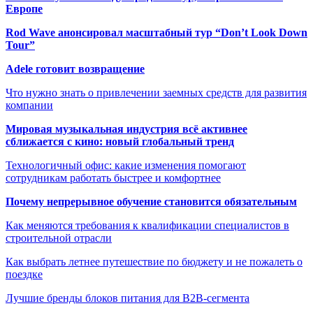
Европе
Rod Wave анонсировал масштабный тур “Don’t Look Down
Tour”
Adele готовит возвращение
Что нужно знать о привлечении заемных средств для развития
компании
Мировая музыкальная индустрия всё активнее
сближается с кино: новый глобальный тренд
Технологичный офис: какие изменения помогают
сотрудникам работать быстрее и комфортнее
Почему непрерывное обучение становится обязательным
Как меняются требования к квалификации специалистов в
строительной отрасли
Как выбрать летнее путешествие по бюджету и не пожалеть о
поездке
Лучшие бренды блоков питания для B2B-сегмента