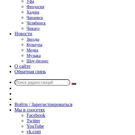
Уфа
Феодосия
Хадера
Чапаевск
Челябинск
Чикаго
Новости
Звезды
Культура
Медиа
Музыка
Шоу-бизнес
О сайте
Обратная связь
Поиск
Switch
радиостанций
skin
Sidebar
Случайное
радио
Войти / Зарегистрироваться
Мы в соцсетях
Facebook
Twitter
YouTube
vk.com