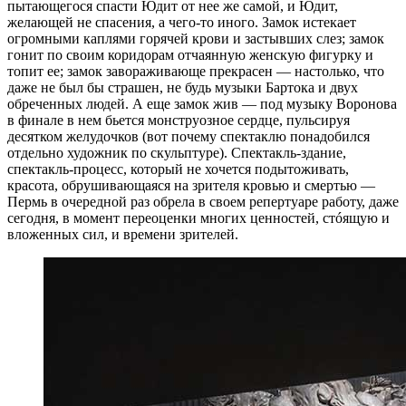
пытающегося спасти Юдит от нее же самой, и Юдит,
желающей не спасения, а чего-то иного. Замок истекает
огромными каплями горячей крови и застывших слез; замок
гонит по своим коридорам отчаянную женскую фигурку и
топит ее; замок завораживающе прекрасен — настолько, что
даже не был бы страшен, не будь музыки Бартока и двух
обреченных людей. А еще замок жив — под музыку Воронова
в финале в нем бьется монструозное сердце, пульсируя
десятком желудочков (вот почему спектаклю понадобился
отдельно художник по скульптуре). Спектакль-здание,
спектакль-процесс, который не хочется подытоживать,
красота, обрушивающаяся на зрителя кровью и смертью —
Пермь в очередной раз обрела в своем репертуаре работу, даже
сегодня, в момент переоценки многих ценностей, стóящую и
вложенных сил, и времени зрителей.