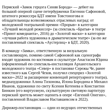
Пермский «Замок герцога Синяя Борода» — дебют на
большой оперной сцене петербурженки Евгении Сафоновой,
штатного режиссера БДТ имени Товстоногова и
обладательницы всевозможных отраслевых наград: от
молодежной театральной премии «Прорыв» в категории
«Лучший молодой режиссер» (за спектакль «Братья» в театре
«Приют комедианта», 2016) до «Золотой маски» в категории
«лучшая работа художника в драматическом театре» (за ею же
поставленный спектакль «Аустерлиц» в БДТ, 2020).
В команду «Замка», ответственную за визуальную
составляющую, помимо самой Сафоновой как сценографа
входят художник по костюмам и скульптуре Анастасия Юдина
(оформленный ею спектакль-инсталляция Архангельского
молодежного театра «Север» в постановке Сережы Че, ранее
известного как Сергей Чехов, получил спецприз «Золотой
маски»-2022 за расширение конвенций репертуарного театра),
медиахудожники Алина Тихонова, Илона Бородина и Михаил
Иванов, художники по свету Ксения Котенева и Константин
Бинкин (его виртуозную, скульптурную световую партитуру
пермский зритель может оценить в опере «Евгений Онегин»,
поставленной Владиславом Наставшевсом в 2022).
Дирижер-постановщик — один из ведущих отечественных