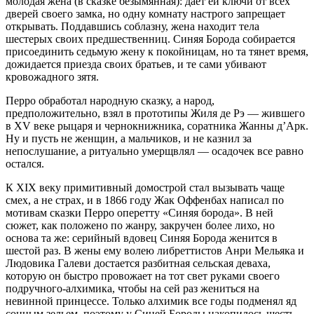
молодая жена (в сказке безымянная): дает ей ключи от всех
дверей своего замка, но одну комнату настрого запрещает
открывать. Поддавшись соблазну, жена находит тела
шестерых своих предшественниц. Синяя Борода собирается
присоединить седьмую жену к покойницам, но та тянет время,
дожидается приезда своих братьев, и те сами убивают
кровожадного зятя.
Перро обработал народную сказку, а народ,
предположительно, взял в прототипы Жиля де Рэ — жившего
в XV веке рыцаря и чернокнижника, соратника Жанны д’Арк.
Ну и пусть не женщин, а мальчиков, и не казнил за
непослушание, а ритуально умерщвлял — осадочек все равно
остался.
К XIX веку примитивный домострой стал вызывать чаще
смех, а не страх, и в 1866 году Жак Оффенбах написал по
мотивам сказки Перро оперетту «Синяя борода». В ней
сюжет, как положено по жанру, закручен более лихо, но
основа та же: серийный вдовец Синяя Борода женится в
шестой раз. В жены ему волею либреттистов Анри Мельяка и
Людовика Галеви достается разбитная сельская деваха,
которую он быстро провожает на тот свет руками своего
подручного-алхимика, чтобы на сей раз жениться на
невинной принцессе. Только алхимик все годы подменял яд
сонным зельем, поэтому у Синей Бороды накопилось шесть