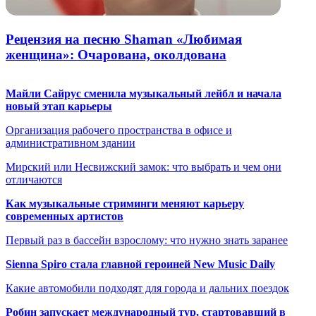
Рецензия на песню Shaman «Любимая
женщина»: Очарована, околдована
Майли Сайрус сменила музыкальный лейбл и начала
новый этап карьеры
Организация рабочего пространства в офисе и
административном здании
Мирский или Несвижский замок: что выбрать и чем они
отличаются
Как музыкальные стриминги меняют карьеру
современных артистов
Первый раз в бассейн взрослому: что нужно знать заранее
Sienna Spiro стала главной героиней New Music Daily
Какие автомобили подходят для города и дальних поездок
Робин запускает международный тур, стартовавший в