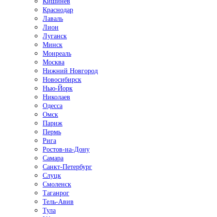
Кишинёв
Краснодар
Лаваль
Лион
Луганск
Минск
Монреаль
Москва
Нижний Новгород
Новосибирск
Нью-Йорк
Николаев
Одесса
Омск
Париж
Пермь
Рига
Ростов-на-Дону
Самара
Санкт-Петербург
Слуцк
Смоленск
Таганрог
Тель-Авив
Тула