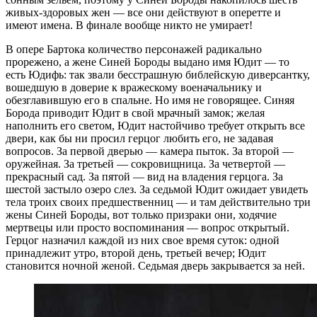
живых-здоровых жен — все они действуют в оперетте и
имеют имена. В финале вообще никто не умирает!
В опере Бартока количество персонажей радикально
прорежено, а жене Синей Бороды выдано имя Юдит — то
есть Юдифь: так звали бесстрашную библейскую диверсантку,
вошедшую в доверие к вражескому военачальнику и
обезглавившую его в спальне. Но имя не говорящее. Синяя
Борода приводит Юдит в свой мрачный замок; желая
наполнить его светом, Юдит настойчиво требует открыть все
двери, как бы ни просил герцог любить его, не задавая
вопросов. За первой дверью — камера пыток. За второй —
оружейная. За третьей — сокровищница. За четвертой —
прекрасный сад. За пятой — вид на владения герцога. За
шестой застыло озеро слез. За седьмой Юдит ожидает увидеть
тела троих своих предшественниц — и там действительно три
жены Синей Бороды, вот только призраки они, ходячие
мертвецы или просто воспоминания — вопрос открытый.
Герцог назначил каждой из них свое время суток: одной
принадлежит утро, второй день, третьей вечер; Юдит
становится ночной женой. Седьмая дверь закрывается за ней.