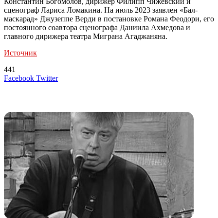
Константин Богомолов, дирижер Филипп Чижевский и
сценограф Лариса Ломакина. На июль 2023 заявлен «Бал-
маскарад» Джузеппе Верди в постановке Романа Феодори, его
постоянного соавтора сценографа Даниила Ахмедова и
главного дирижера театра Миграна Агаджаняна.
Источник
441
LinkedIn
Tumblr
Reddit
Вконтакте
Одноклассники
Skype
Messenger
Messenger
WhatsApp
Telegram
Viber
Line
Поделиться
Печатать
Facebook
Twitter
через
электронную
Похожие радио
почту