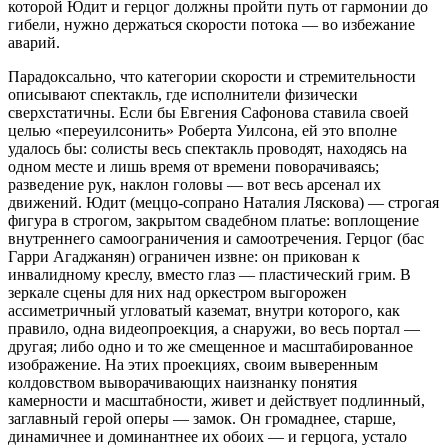
которой Юдит и герцог должны пройти путь от гармонии до
гибели, нужно держаться скорости потока — во избежание
аварий.
Парадоксально, что категории скорости и стремительности
описывают спектакль, где исполнители физически
сверхстатичны. Если бы Евгения Сафонова ставила своей
целью «переуилсонить» Роберта Уилсона, ей это вполне
удалось бы: солисты весь спектакль проводят, находясь на
одном месте и лишь время от времени поворачиваясь;
разведение рук, наклон головы — вот весь арсенал их
движений. Юдит (меццо-сопрано Наталия Ляскова) — строгая
фигура в строгом, закрытом свадебном платье: воплощение
внутреннего самоограничения и самоотречения. Герцог (бас
Гарри Агаджанян) ограничен извне: он прикован к
инвалидному креслу, вместо глаз — пластический грим. В
зеркале сцены для них над оркестром выгорожен
ассиметричный угловатый каземат, внутри которого, как
правило, одна видеопроекция, а снаружи, во весь портал —
другая; либо одно и то же смещенное и масштабированное
изображение. На этих проекциях, своим выверенным
колдовством выворачивающих наизнанку понятия
камерности и масштабности, живет и действует подлинный,
заглавный герой оперы — замок. Он громаднее, старше,
динамичнее и доминантнее их обоих — и герцога, устало