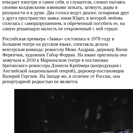
взъедает изнутри и самое себя, и слушателя, словно пытаясь
своими колдовскими извивами заткать, затянуть дыры в
реальности и в душе. Два голоса ведут диалог, оспаривая друг
у друга пространство замка: юная Юдит, в которой любовь
сплелась с саморазрушением, и обреченный погубить ее, на
самую решающую малость не откровенный с ней герцог.
Российская премьера «Замка» состоялась в 1978 году в
Большом театре на русском языке, спектакль делала
венгерская команда: режиссер Мико Андраш, дирижер Янош
Ференчик, художник Габор Форраи. На языке оригинала она
зазвучала в 2010 в Мариинском театре в постановке
британского режиссера Дэниела Креймера (копродукция с
Английской национальной оперой), дирижер-постановщик
Валерий Гергиев. На Западе же, в отличие от России, она
репертуарной редкостью не является.