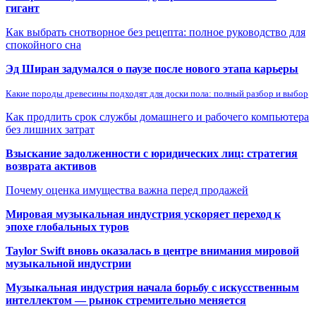
гигант
Как выбрать снотворное без рецепта: полное руководство для
спокойного сна
Эд Ширан задумался о паузе после нового этапа карьеры
Какие породы древесины подходят для доски пола: полный разбор и выбор
Как продлить срок службы домашнего и рабочего компьютера
без лишних затрат
Взыскание задолженности с юридических лиц: стратегия
возврата активов
Почему оценка имущества важна перед продажей
Мировая музыкальная индустрия ускоряет переход к
эпохе глобальных туров
Taylor Swift вновь оказалась в центре внимания мировой
музыкальной индустрии
Музыкальная индустрия начала борьбу с искусственным
интеллектом — рынок стремительно меняется