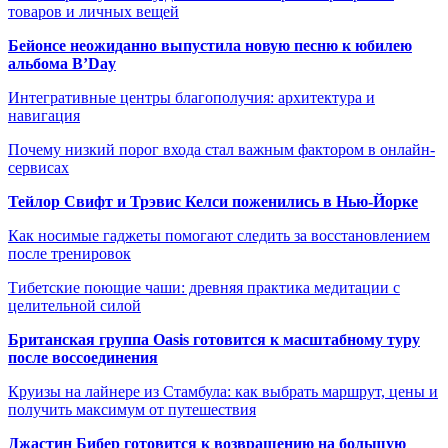
товаров и личных вещей
Бейонсе неожиданно выпустила новую песню к юбилею
альбома B’Day
Интегративные центры благополучия: архитектура и
навигация
Почему низкий порог входа стал важным фактором в онлайн-
сервисах
Тейлор Свифт и Трэвис Келси поженились в Нью-Йорке
Как носимые гаджеты помогают следить за восстановлением
после тренировок
Тибетские поющие чаши: древняя практика медитации с
целительной силой
Британская группа Oasis готовится к масштабному туру
после воссоединения
Круизы на лайнере из Стамбула: как выбрать маршрут, цены и
получить максимум от путешествия
Джастин Бибер готовится к возвращению на большую