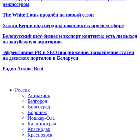
режиссёром
The White Lotus продлён на новый сезон
Холли Берри подтвердила помолвк
у в прямом эфире
Белорусский шоу-бизнес и экспорт контента: есть ли выход
на зарубежную аудиторию
Эффективное PR и SEO продвижение:
размещение статей
на десятках порталов в Беларуси
Радио Аплюс Beat
Радио по странам
Россия
Астрахань
Белгород
Волгоград
Воронеж
Йошкар-Ола
Калининград
Краснодар
Красноярск