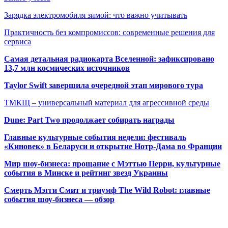
Зарядка электромобиля зимой: что важно учитывать
Практичность без компромиссов: современные решения для
сервиса
Самая детальная радиокарта Вселенной: зафиксировано
13,7 млн космических источников
Taylor Swift завершила очередной этап мирового тура
ТМКЩ – универсальный материал для агрессивной среды
Dune: Part Two продолжает собирать награды
Главные культурные события недели: фестиваль
«Киновек» в Беларуси и открытие Нотр-Дама во Франции
Мир шоу-бизнеса: прощание с Мэттью Перри, культурные
события в Минске и рейтинг звезд Украины
Смерть Мэгги Смит и триумф The Wild Robot: главные
события шоу-бизнеса — обзор
Популярные радиостанции