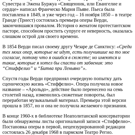
Сувестра и Эжена Буржуа «Священник, или Евангелие и
сердце» написал Франческо Мария Пьяве. Пьеса была
поставлена в 1849, и уже через год – 16 ноября 1850 – в театре
Гранде (Триест) состоялась премьера оперы Верди,
закончившаяся провалом. История о женатом протестантском
пасторе, способном простить супруге ее неверность, оказалась
слишком острой для своего времени.
В 1854 Верди писал своему другу Чезаре де Санктису:
«Среди
тех моих опер, которые не идут, есть получившие на то мое
согласие, потому что я ошибся в сюжете; но имеются и
такие, которые я хотел бы спасти от забвения: это
“Стиффелио” и “Битва при Леньяно”»
.
Спустя годы Верди предпринял очередную попытку дать
сценическую жизнь «Стиффелио». Опера получила новое
название – «Арольдо», действие было перенесено на семь
столетий назад, изменились сюжетные повороты, был
переработан музыкальный материал. Премьера этой версии
прошла в 1857, но и она не получила желаемого признания.
В конце 1960-х в библиотеке Неаполитанской консерватории
были обнаружены листы оригинальной записи «Стиффелио».
Постановка оперы в первой, нецензурированной редакции
состоялась 26 декабря 1968 в пармском Театро Регио.