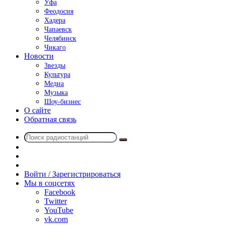
Уфа
Феодосия
Хадера
Чапаевск
Челябинск
Чикаго
Новости
Звезды
Культура
Медиа
Музыка
Шоу-бизнес
О сайте
Обратная связь
Поиск
Switch
радиостанций
skin
Sidebar
Случайное
радио
Войти / Зарегистрироваться
Мы в соцсетях
Facebook
Twitter
YouTube
vk.com