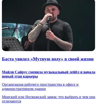
Баста увидел «Мутную воду» в своей жизни
Майли Сайрус сменила музыкальный лейбл и начала
новый этап карьеры
Организация рабочего пространства в офисе и
административном здании
Мирский или Несвижский замок: что выбрать и чем они
отличаются