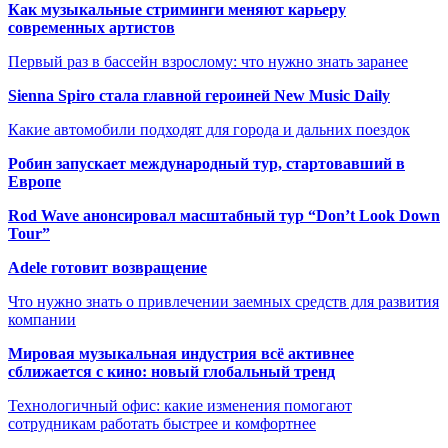
Как музыкальные стриминги меняют карьеру
современных артистов
Первый раз в бассейн взрослому: что нужно знать заранее
Sienna Spiro стала главной героиней New Music Daily
Какие автомобили подходят для города и дальних поездок
Робин запускает международный тур, стартовавший в
Европе
Rod Wave анонсировал масштабный тур “Don’t Look Down
Tour”
Adele готовит возвращение
Что нужно знать о привлечении заемных средств для развития
компании
Мировая музыкальная индустрия всё активнее
сближается с кино: новый глобальный тренд
Технологичный офис: какие изменения помогают
сотрудникам работать быстрее и комфортнее