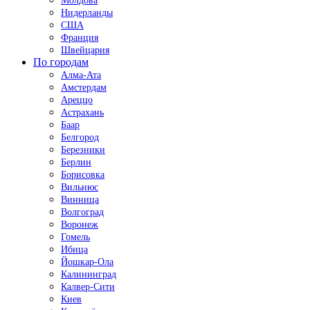
Молдова
Нидерланды
США
Франция
Швейцария
По городам
Алма-Ата
Амстердам
Ареццо
Астрахань
Баар
Белгород
Березники
Берлин
Борисовка
Вильнюс
Винница
Волгоград
Воронеж
Гомель
Ибица
Йошкар-Ола
Калининград
Калвер-Сити
Киев