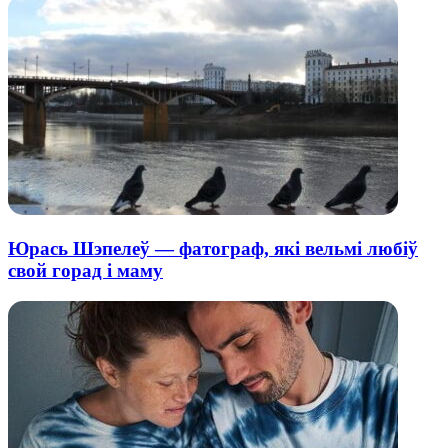
Юрась Шэпелеў — фатограф, які вельмі любіў
свой горад і маму