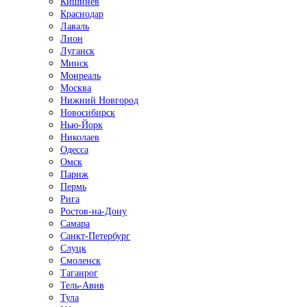
Кишинёв
Краснодар
Лаваль
Лион
Луганск
Минск
Монреаль
Москва
Нижний Новгород
Новосибирск
Нью-Йорк
Николаев
Одесса
Омск
Париж
Пермь
Рига
Ростов-на-Дону
Самара
Санкт-Петербург
Слуцк
Смоленск
Таганрог
Тель-Авив
Тула