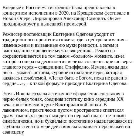
Впервые в России «Стиффелио» была представлена в
концертном исполнении в 2020, на Крещенском фестивале в
Новой Опере. Дирижировал Александр Самоилэ. Он же
продирижирует и нынешней премьерой.
Режиссер-постановщик Екатерина Одегова уходит от
традиционного прочтения сюжета, где в центре внимания –
измена жены и вызванные ею муки ревности, а затем и
выстраданное прощение мужа-священника. Режиссер
сосредотачивается на том самом «больном» моменте, из-за
которого опера на десятилетия исчезла со сцены: кризис веры
главного героя – священника Стиффелио. Измена жены для
него – момент истины, суровое испытание веры, которая
казалась незыблемой. «Легко быть с Богом, пока не ранен в
сердце…», – к такой формуле приходит Екатерина Одегова.
Этель Иошпа создала аскетичное оформление спектакля в
черно-белых тонах, соединяя эстетику кино середины ХХ
века с костюмами в духе Викторианской эпохи. В
лаконичном, практически пустом пространстве спектакля
драма главных героев выходит на первый план – не только
символически, но и буквально: постепенно надвигающаяся из
глубины стена по мере действия выталкивает персонажей на
авансцену.