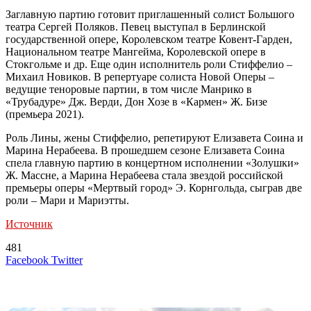
Заглавную партию готовит приглашенный солист Большого
театра Сергей Поляков. Певец выступал в Берлинской
государственной опере, Королевском театре Ковент-Гарден,
Национальном театре Мангейма, Королевской опере в
Стокгольме и др. Еще один исполнитель роли Стиффелио –
Михаил Новиков. В репертуаре солиста Новой Оперы –
ведущие теноровые партии, в том числе Манрико в
«Трубадуре» Дж. Верди, Дон Хозе в «Кармен» Ж. Бизе
(премьера 2021).
Роль Лины, жены Стиффелио, репетируют Елизавета Соина и
Марина Нерабеева. В прошедшем сезоне Елизавета Соина
спела главную партию в концертном исполнении «Золушки»
Ж. Массне, а Марина Нерабеева стала звездой российской
премьеры оперы «Мертвый город» Э. Корнгольда, сыграв две
роли – Мари и Мариэтты.
Источник
481
LinkedIn
Tumblr
Reddit
Вконтакте
Одноклассники
Skype
Messenger
Messenger
WhatsApp
Telegram
Viber
Line
Поделиться
Печатать
Facebook
Twitter
через
электронную
Похожие радио
почту