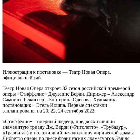
Иллюстрация к постановке — Театр Новая Опера,
официальный сайт
Театр Новая Опера откроет 32 сезон российской премьерой
оперы «Стиффелио» Джузеппе Верди. Дирижер – Александр
Самоилэ. Режиссер – Екатерина Одегова. Художник-
постановщик – Этель Иошпа. Первые спектакли
запланированы на 20, 22, 24 сентября 2022.
«Стиффелио» – оперный шедевр, предвосхитивший
знаменитую триаду Дж. Верди («Риголетто», «Трубадур»,
«Травиата») и положивший начало жанру лирической драмы.
Либретто оперы по пьесе французских драматургов Эмиля