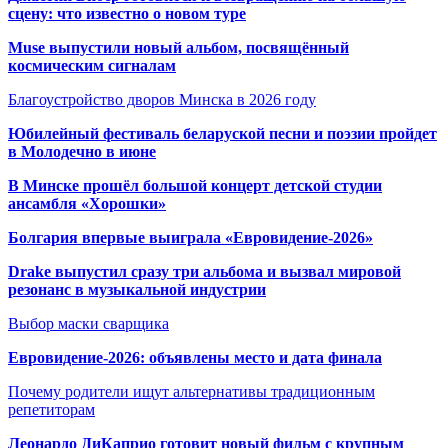
сцену: что известно о новом туре
Muse выпустили новый альбом, посвящённый
космическим сигналам
Благоустройство дворов Минска в 2026 году
Юбилейный фестиваль беларуской песни и поэзии пройдет
в Молодечно в июне
В Минске прошёл большой концерт детской студии
ансамбля «Хорошки»
Болгария впервые выиграла «Евровидение-2026»
Drake выпустил сразу три альбома и вызвал мировой
резонанс в музыкальной индустрии
Выбор маски сварщика
Евровидение-2026: объявлены место и дата финала
Почему родители ищут альтернативы традиционным
репетиторам
Леонардо ДиКаприо готовит новый фильм с крупным