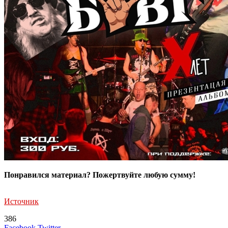
Понравился материал? Пожертвуйте любую сумму!
Источник
386
LinkedIn
Tumblr
Reddit
Вконтакте
Одноклассники
Skype
Messenger
Messenger
WhatsApp
Telegram
Viber
Line
Поделиться
Печатать
Facebook
Twitter