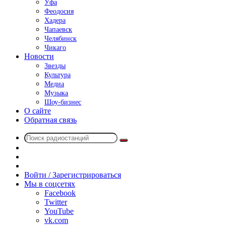
Уфа
Феодосия
Хадера
Чапаевск
Челябинск
Чикаго
Новости
Звезды
Культура
Медиа
Музыка
Шоу-бизнес
О сайте
Обратная связь
Поиск
Switch
радиостанций
skin
Sidebar
Случайное
радио
Войти / Зарегистрироваться
Мы в соцсетях
Facebook
Twitter
YouTube
vk.com