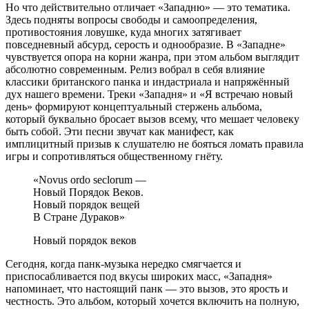
Но что действительно отличает «Западню» — это тематика.
Здесь подняты вопросы свободы и самоопределения,
противостояния ловушке, куда многих затягивает
повседневный абсурд, серость и однообразие. В «Западне»
чувствуется опора на корни жанра, при этом альбом выглядит
абсолютно современным. Релиз вобрал в себя влияние
классики британского панка и индастриала и напряжённый
дух нашего времени. Треки «Западня» и «Я встречаю новый
день» формируют концептуальный стержень альбома,
который буквально бросает вызов всему, что мешает человеку
быть собой. Эти песни звучат как манифест, как
имплицитный призыв к слушателю не бояться ломать правила
игры и сопротивляться общественному гнёту.
«Novus ordo seclorum —
Новый Порядок Веков.
Новый порядок вещей
В Стране Дураков»
Новый порядок веков
Сегодня, когда панк-музыка нередко смягчается и
приспосабливается под вкусы широких масс, «Западня»
напоминает, что настоящий панк — это вызов, это ярость и
честность. Это альбом, который хочется включить на полную,