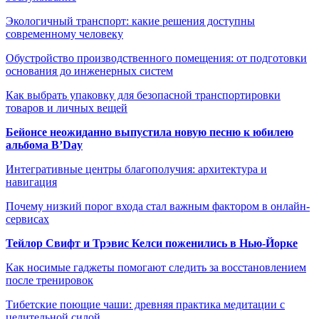
Экологичный транспорт: какие решения доступны
современному человеку
Обустройство производственного помещения: от подготовки
основания до инженерных систем
Как выбрать упаковку для безопасной транспортировки
товаров и личных вещей
Бейонсе неожиданно выпустила новую песню к юбилею
альбома B’Day
Интегративные центры благополучия: архитектура и
навигация
Почему низкий порог входа стал важным фактором в онлайн-
сервисах
Тейлор Свифт и Трэвис Келси поженились в Нью-Йорке
Как носимые гаджеты помогают следить за восстановлением
после тренировок
Тибетские поющие чаши: древняя практика медитации с
целительной силой