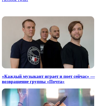
через
электронную
Похожие радио
почту
«Каждый музыкант играет и поет сейчас» —
возвращение группы «Почта»