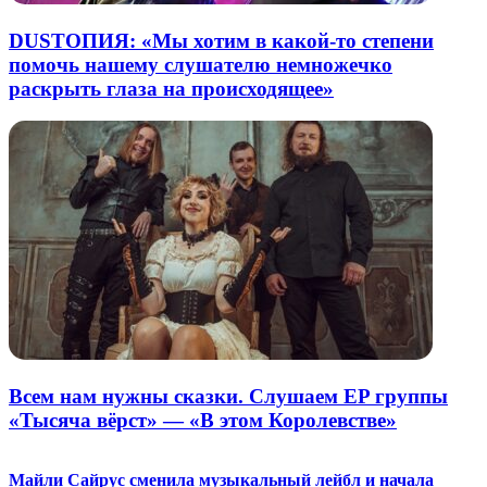
DUSTОПИЯ: «Мы хотим в какой-то степени
помочь нашему слушателю немножечко
раскрыть глаза на происходящее»
Всем нам нужны сказки. Слушаем EP группы
«Тысяча вёрст» — «В этом Королевстве»
Майли Сайрус сменила музыкальный лейбл и начала