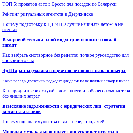
ТОП 5: прокатов авто в Бресте для поездок по Беларуси
Рейтинг ритуальных агентств в Дзержинске
Почему подготовку к ЦТ и ЦЭ лучше начинать летом, а не
осенью
В мировой музыкальной индустрии появится новый
гигант
Как выбрать снотворное без рецепта: полное руководство для
спокойного сна
Эд Ширан задумался о паузе после нового этапа карьеры
Какие породы древесины подходят для доски пола: полный разбор и выбор
Как продлить срок службы домашнего и рабочего компьютера
без лишних затрат
Взыскание задолженности с юридических лиц: стратегия
возврата активов
Почему оценка имущества важна перед продажей
Мировая музыкальная индустрия ускоряет переход к