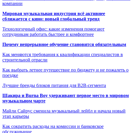
компании
Мировая музыкальная индустрия всё активнее
сближается с кино: новый глобальный тренд
Технологичный офис: какие изменения помогают
сотрудникам работать быстрее и комфортнее
Почему непрерывное обучение становится обязательным
Как меняются требования к квалификации специалистов в
строительной отрасли
Как выбрать летнее путешествие по бюджету и не пожалеть о
поездке
Лучшие бренды блоков питания для B2B-сегмента
Шакира и Burna Boy удерживают первое место в мировом
музыкальном чарте
Майли Сайрус сменила музыкальный лейбл и начала новый
этап карьеры
Как сократить расходы на комиссии и банковское
обслуживание