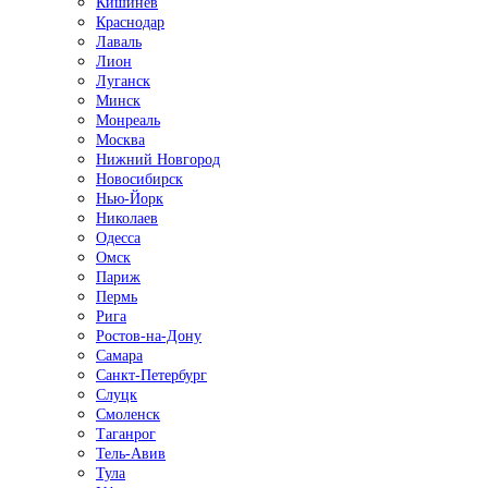
Кишинёв
Краснодар
Лаваль
Лион
Луганск
Минск
Монреаль
Москва
Нижний Новгород
Новосибирск
Нью-Йорк
Николаев
Одесса
Омск
Париж
Пермь
Рига
Ростов-на-Дону
Самара
Санкт-Петербург
Слуцк
Смоленск
Таганрог
Тель-Авив
Тула