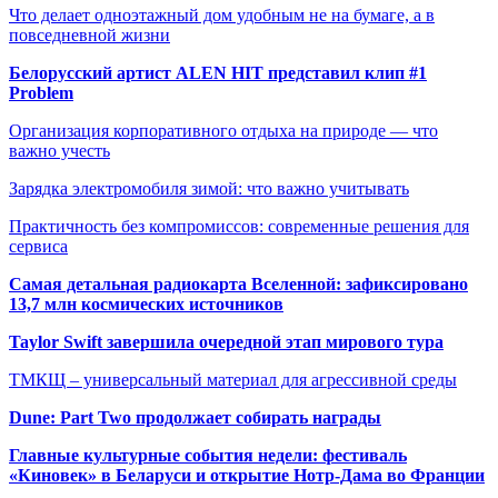
Что делает одноэтажный дом удобным не на бумаге, а в
повседневной жизни
Белорусский артист ALEN HIT представил клип #1
Problem
Организация корпоративного отдыха на природе — что
важно учесть
Зарядка электромобиля зимой: что важно учитывать
Практичность без компромиссов: современные решения для
сервиса
Самая детальная радиокарта Вселенной: зафиксировано
13,7 млн космических источников
Taylor Swift завершила очередной этап мирового тура
ТМКЩ – универсальный материал для агрессивной среды
Dune: Part Two продолжает собирать награды
Главные культурные события недели: фестиваль
«Киновек» в Беларуси и открытие Нотр-Дама во Франции