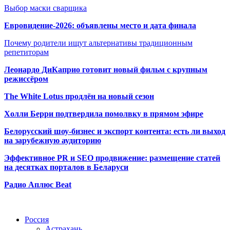
Выбор маски сварщика
Евровидение-2026: объявлены место и дата финала
Почему родители ищут альтернативы традиционным
репетиторам
Леонардо ДиКаприо готовит новый фильм с крупным
режиссёром
The White Lotus продлён на новый сезон
Холли Берри подтвердила помолвк
у в прямом эфире
Белорусский шоу-бизнес и экспорт контента: есть ли выход
на зарубежную аудиторию
Эффективное PR и SEO продвижение:
размещение статей
на десятках порталов в Беларуси
Радио Аплюс Beat
Радио по странам
Россия
Астрахань