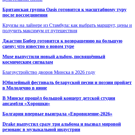
Британская группа Oasis готовится к масштабному туру
после воссоединения
Круизы на лайнере из Стамбула: как выбрать маршрут, цены и
получить максимум от путешествия
Джастин Бибер готовится к возвращению на большую
сцену: что известно о новом туре
Muse выпустили новый альбом, посвящённый
космическим сигналам
Благоустройство дворов Минска в 2026 году
Юбилейный фестиваль беларуской песни и поэзии пройдет
в Молодечно в июне
В Минске прошёл большой концерт детской студии
ансамбля «Хорошки»
Болгария впервые выиграла «Евровидение-2026»
Drake выпустил сразу три альбома и вызвал мировой
резонанс в музыкальной индустрии