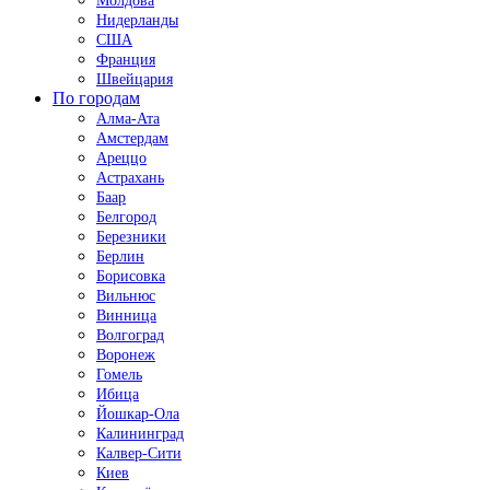
Молдова
Нидерланды
США
Франция
Швейцария
По городам
Алма-Ата
Амстердам
Ареццо
Астрахань
Баар
Белгород
Березники
Берлин
Борисовка
Вильнюс
Винница
Волгоград
Воронеж
Гомель
Ибица
Йошкар-Ола
Калининград
Калвер-Сити
Киев