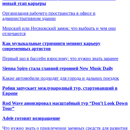
новый этап карьеры
Организация рабочего пространства в офисе и
административном здании
Мирский или Несвижский замок: что выбрать и чем они
отличаются
Как музыкальные стриминги меняют карьеру
современных артистов
Первый раз в бассейн взрослому: что нужно знать заранее
Sienna Spiro стала главной героиней New Music Daily
Какие автомобили подходят для города и дальних поездок
Робин запускает международный тур, стартовавший в
Европе
Rod Wave анонсировал масштабный тур “Don’t Look Down
Tour”
Adele готовит возвращение
Что нужно знать о привлечении заемных средств для развития